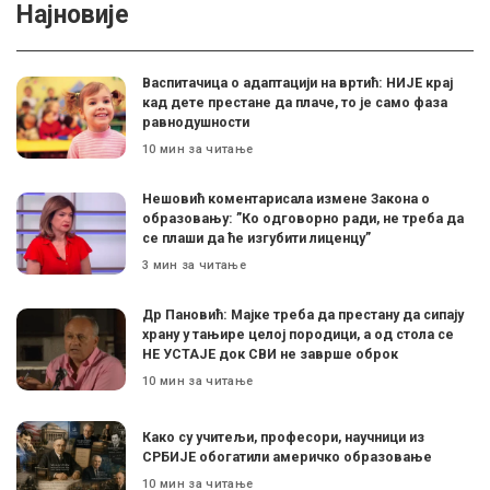
Најновије
Васпитачица о адаптацији на вртић: НИЈЕ крај
кад дете престане да плаче, то је само фаза
равнодушности
10 мин за читање
Нешовић коментарисала измене Закона о
образовању: ”Ко одговорно ради, не треба да
се плаши да ће изгубити лиценцу”
3 мин за читање
Др Пановић: Мајке треба да престану да сипају
храну у тањире целој породици, а од стола се
НЕ УСТАЈЕ док СВИ не заврше оброк
10 мин за читање
Како су учитељи, професори, научници из
СРБИЈЕ обогатили америчко образовање
10 мин за читање