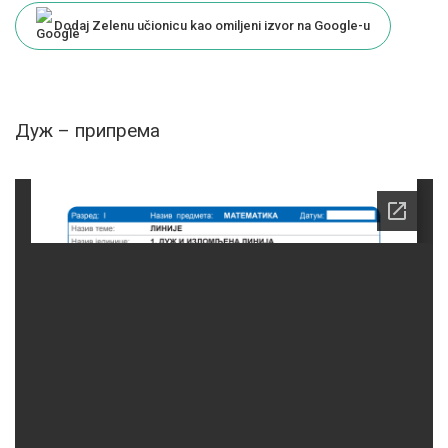
Dodaj Zelenu učionicu kao omiljeni izvor na Google-u
Дуж – припрема