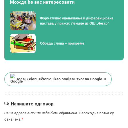
Можда ће вас интересовати
Формативно оцењивање и диференцирана
настава у пракси: Лекције из ОШ „Чегар“
Oбрада слова – припреме
Dodaj Zelenu učionicu kao omiljeni izvor na Google-u
Напишите одговор
Ваша адреса е-поште неће бити објављена.
Неопходна поља су
означена
*