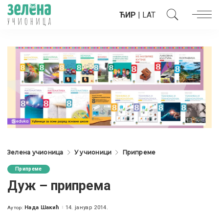
ЋИР
|
LAT
Зелена учионица
У учионици
Припреме
Припреме
Дуж – припрема
Нада Шакић
14. јануар 2014.
Аутор:
Posted
by