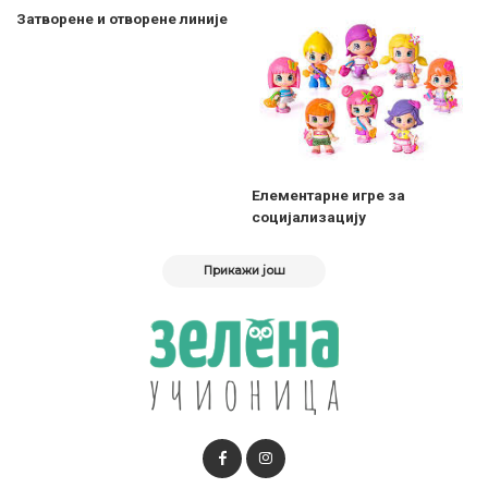
Затворене и отворене линије
Елементарне игре за
социјализацију
Прикажи још