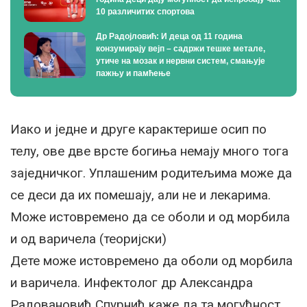
10 различитих спортова
Др Радојловић: И деца од 11 година
конзумирају вејп – садржи тешке метале,
утиче на мозак и нервни систем, смањује
пажњу и памћење
Иако и једне и друге карактерише осип по
телу, ове две врсте богиња немају много тога
заједничког. Уплашеним родитељима може да
се деси да их помешају, али не и лекарима.
Може истовремено да се оболи и од морбила
и од варичела (теоријски)
Дете може истовремено да оболи од морбила
и варичела. Инфектолог др Александра
Радовановић Спурнић каже да та могућност,