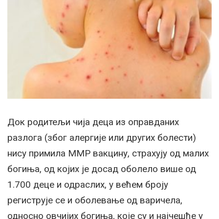
Док родитељи чија деца из оправданих
разлога (због алергије или других болести)
нису примила ММР вакцину, страхују од малих
богиња, од којих је досад оболело више од
1.700 деце и одраслих, у већем броју
региструје се и оболевање од варичела,
односно овчијих богиња, које су и најчешће у