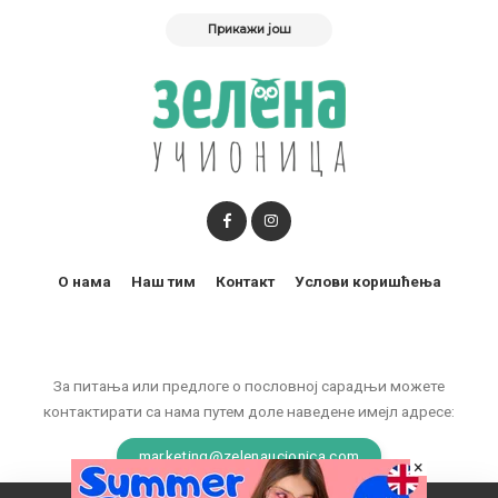
Прикажи још
О нама
Наш тим
Контакт
Услови коришћења
За питања или предлоге о пословној сарадњи можете
контактирати са нама путем доле наведене имејл адресе:
marketing@zelenaucionica.com
×