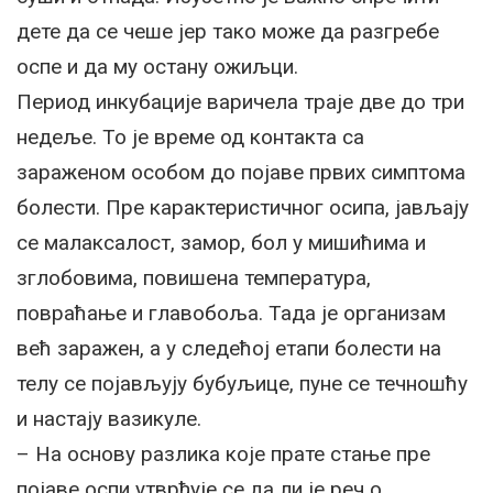
дете да се чеше јер тако може да разгребе
оспе и да му остану ожиљци.
Период инкубације варичела траје две до три
недеље. То је време од контакта са
зараженом особом до појаве првих симптома
болести. Пре карактеристичног осипа, јављају
се малаксалост, замор, бол у мишићима и
зглобовима, повишена температура,
повраћање и главобоља. Тада је организам
већ заражен, а у следећој етапи болести на
телу се појављују бубуљице, пуне се течношћу
и настају вазикуле.
– На основу разлика које прате стање пре
појаве оспи утврђује се да ли је реч о