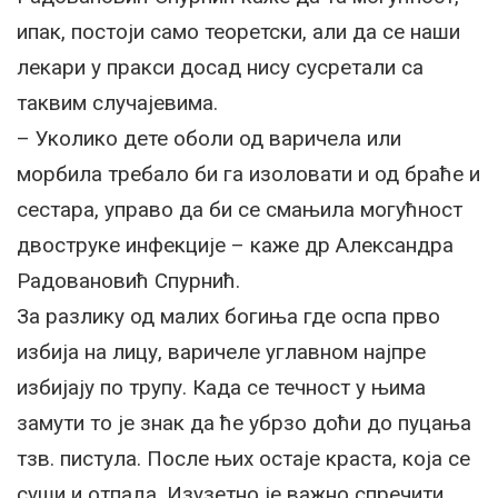
ипак, постоји само теоретски, али да се наши
лекари у пракси досад нису сусретали са
таквим случајевима.
– Уколико дете оболи од варичела или
морбила требало би га изоловати и од браће и
сестара, управо да би се смањила могућност
двоструке инфекције – каже др Александра
Радовановић Спурнић.
За разлику од малих богиња где оспа прво
избија на лицу, варичеле углавном најпре
избијају по трупу. Када се течност у њима
замути то је знак да ће убрзо доћи до пуцања
тзв. пистула. После њих остаје краста, која се
суши и отпада. Изузетно је важно спречити