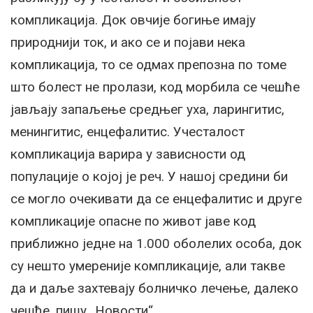
компликација. Док овчије богиње имају
природнији ток, и ако се и појави нека
компликација, то се одмах препозна по томе
што болест не пролази, код морбила се чешће
јављају запаљење средњег уха, ларингитис,
менингитис, енцефалитис. Учесталост
компликација варира у зависности од
популације о којој је реч. У нашој средини би
се могло очекивати да се енцефалитис и друге
компликације опасне по живот јаве код
приближно једне на 1.000 оболелих особа, док
су нешто умереније компликације, али такве
да и даље захтевају болничко лечење, далеко
чешће, пишу „Новости“.