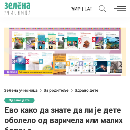
ЋИР
|
LAT
Зелена учионица
За родитеље
Здраво дете
Здраво дете
Ево како да знате да ли је дете
оболело од варичела или малих