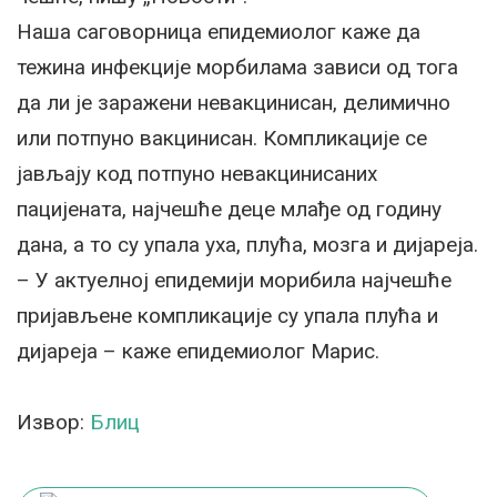
Наша саговорница епидемиолог каже да
тежина инфекције морбилама зависи од тога
да ли је заражени невакцинисан, делимично
или потпуно вакцинисан. Компликације се
јављају код потпуно невакцинисаних
пацијената, најчешће деце млађе од годину
дана, а то су упала уха, плућа, мозга и дијареја.
– У актуелној епидемији морибила најчешће
пријављене компликације су упала плућа и
дијареја – каже епидемиолог Марис.
Извор:
Блиц