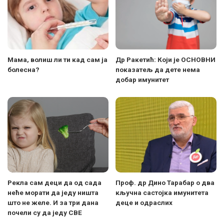
Мама, волиш ли ти кад сам ја
Др Ракетић: Који је ОСНОВНИ
болесна?
показатељ да дете нема
добар имунитет
Рекла сам деци да од сада
Проф. др Дино Тарабар о два
неће морати да једу ништа
кључна састојка имунитета
што не желе. И за три дана
деце и одраслих
почели су да једу СВЕ