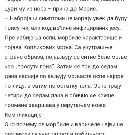
цури му из носа – прича др Марис.
– Набројани симптоми не морају увек да буду
присутни, али код већине инфицираних јесу.
Пре избијања оспи, морбиле карактерише и
појава Копликових мрља. Са унутрашње
стране образа, појављују се ситне беле мрље
као „просути гриз“. Затим се три до седам
дана касније појављују мрљасте оспе најпре
по лицу, а затим по остатку тела. Оспе трају
четири до седам дана и обично се кожне
промене завршавају перутањем коже.
Компликације
Оно по чему се морбиле и варичеле највише
разликују су учесталост и озбиљност