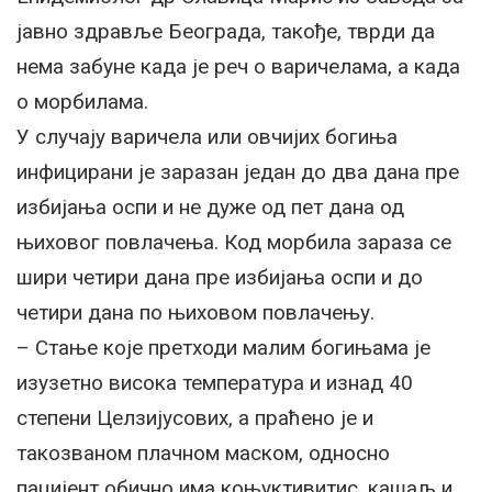
јавно здравље Београда, такође, тврди да
нема забуне када је реч о варичелама, а када
о морбилама.
У случају варичела или овчијих богиња
инфицирани је заразан један до два дана пре
избијања оспи и не дуже од пет дана од
њиховог повлачења. Код морбила зараза се
шири четири дана пре избијања оспи и до
четири дана по њиховом повлачењу.
– Стање које претходи малим богињама је
изузетно висока температура и изнад 40
степени Целзијусових, а праћено је и
такозваном плачном маском, односно
пацијент обично има коњуктивитис, кашаљ и