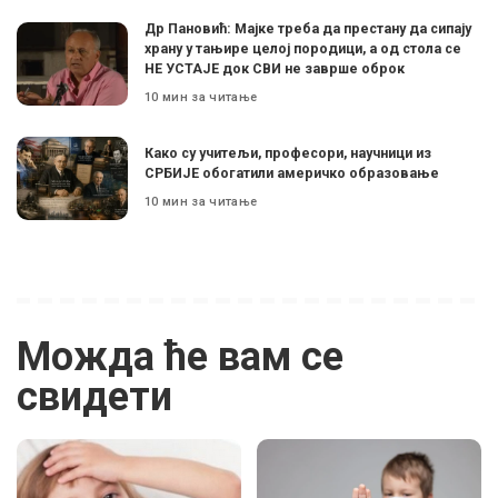
Др Пановић: Мајке треба да престану да сипају
храну у тањире целој породици, а од стола се
НЕ УСТАЈЕ док СВИ не заврше оброк
10 мин за читање
Како су учитељи, професори, научници из
СРБИЈЕ обогатили америчко образовање
10 мин за читање
Можда ће вам се
свидети