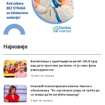
Најновије
Васпитачица о адаптацији на вртић: НИЈЕ крај
кад дете престане да плаче, то је само фаза
равнодушности
10 мин за читање
Нешовић коментарисала измене Закона о
образовању: ”Ко одговорно ради, не треба да
се плаши да ће изгубити лиценцу”
3 мин за читање