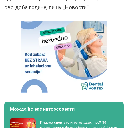
ово доба године, пишу „Новости“.
Можда ће вас интересовати
Плазма спортске игре младих – већ 30
година деци дају могућност да испробају чак