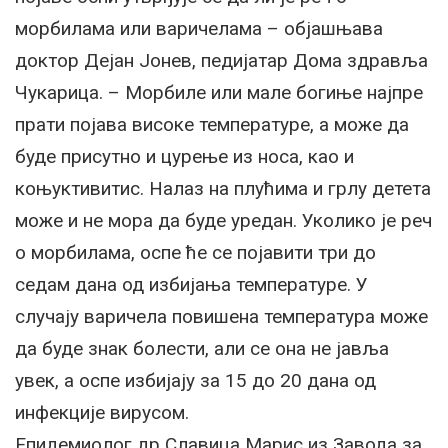
морбилама или варичелама – објашњава
доктор Дејан Јонев, педијатар Дома здравља
Чукарица. – Морбиле или мале богиње најпре
прати појава високе температуре, а може да
буде присутно и цурење из носа, као и
коњуктивитис. Налаз на плућима и грлу детета
може и не мора да буде уредан. Уколико је реч
о морбилама, оспе ће се појавити три до
седам дана од избијања температуре. У
случају варичела повишена температура може
да буде знак болести, али се она не јавља
увек, а оспе избијају за 15 до 20 дана од
инфекције вирусом.
Епидемиолог др Славица Марис из Завода за