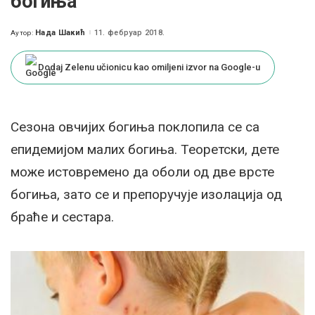
богиња
Нада Шакић
11. фебруар 2018.
Аутор:
Posted
by
Dodaj Zelenu učionicu kao omiljeni izvor na Google-u
Сезона овчијих богиња поклопила се са
епидемијом малих богиња. Теоретски, дете
може истовремено да оболи од две врсте
богиња, зато се и препоручује изолација од
браће и сестара.