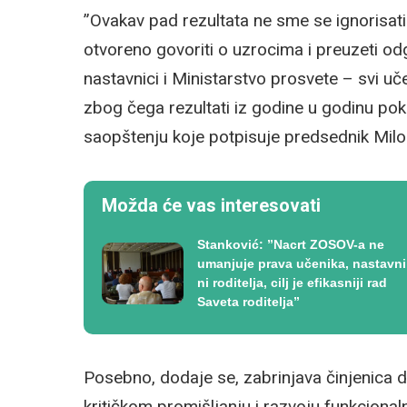
”Ovakav pad rezultata ne sme se ignorisat
otvoreno govoriti o uzrocima i preuzeti odg
nastavnici i Ministarstvo prosvete – svi u
zbog čega rezultati iz godine u godinu pok
saopštenju koje potpisuje predsednik Milo
Možda će vas interesovati
Stanković: ”Nacrt ZOSOV-a ne
umanjuje prava učenika, nastavn
ni roditelja, cilj je efikasniji rad
Saveta roditelja”
Posebno, dodaje se, zabrinjava činjenica da
kritičkom promišljanju i razvoju funkciona