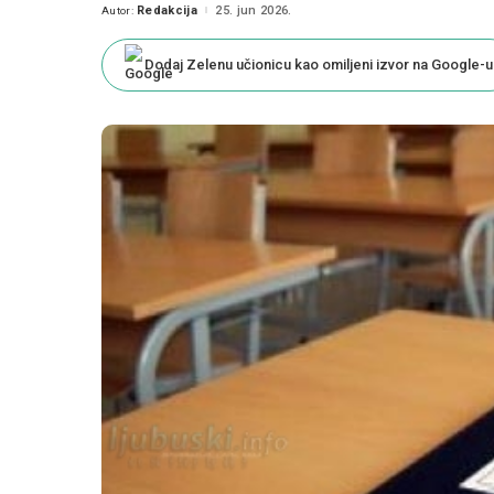
Redakcija
25. jun 2026.
Autor:
Posted
by
Dodaj Zelenu učionicu kao omiljeni izvor na Google-u