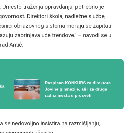
i. Umesto traženja opravdanja, potrebno je
ovornost. Direktori škola, nadležne službe,
česnici obrazovnog sistema moraju se zapitati
azuju zabrinjavajuće trendove.” – navodi se u
rad Antić.
Raspisan KONKURS za direktora
ika
Jovine gimnazije, ali i za druga
radna mesta u prosveti
 se nedovoljno insistira na razmišljanju,
lne pismenosti učenika.