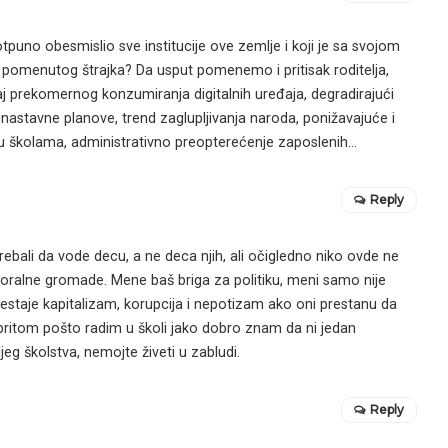
tpuno obesmislio sve institucije ove zemlje i koji je sa svojom
 pomenutog štrajka? Da usput pomenemo i pritisak roditelja,
caj prekomernog konzumiranja digitalnih uređaja, degradirajući
nastavne planove, trend zaglupljivanja naroda, ponižavajuće i
u u školama, administrativno preopterećenje zaposlenih…
Reply
 trebali da vode decu, a ne deca njih, ali očigledno niko ovde ne
 moralne gromade. Mene baš briga za politiku, meni samo nije
restaje kapitalizam, korupcija i nepotizam ako oni prestanu da
a pritom pošto radim u školi jako dobro znam da ni jedan
jeg školstva, nemojte živeti u zabludi.
Reply