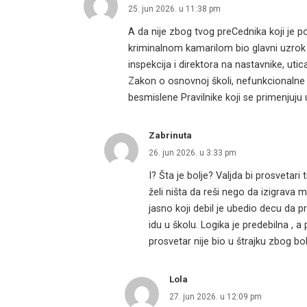
25. jun 2026. u 11:38 pm
A da nije zbog tvog preCednika koji je po
kriminalnom kamarilom bio glavni uzrok
inspekcija i direktora na nastavnike, uti
Zakon o osnovnoj školi, nefunkcionalne 
besmislene Pravilnike koji se primenjuj
Zabrinuta
26. jun 2026. u 3:33 pm
I? Šta je bolje? Valjda bi prosvetari
želi ništa da reši nego da izigrava
jasno koji debil je ubedio decu da p
idu u školu. Logika je predebilna , 
prosvetar nije bio u štrajku zbog bol
Lola
27. jun 2026. u 12:09 pm