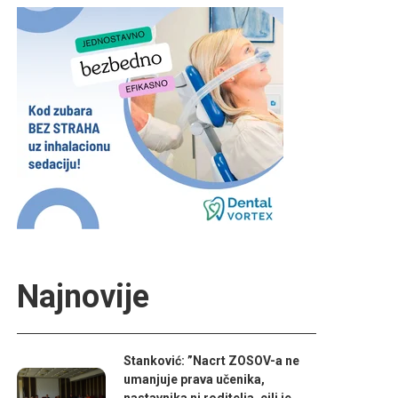
Najnovije
Stanković: ”Nacrt ZOSOV-a ne
umanjuje prava učenika,
nastavnika ni roditelja, cilj je