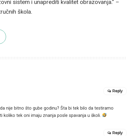
vni sistem i unaprediti kvalitet obrazovanja.” –
ručnih škola.
Reply
 da nije bitno što gube godinu? Šta bi tek bilo da testiramo
ti koliko tek oni imaju znanja posle spavanja u školi.
Reply