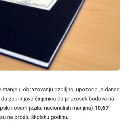
e stanje u obrazovanju ozbiljno, upozorio je danas
u da zabrinjava činjenica da je prosek bodova na
pski i osam jezika nacionalnih manjina)
10,67
u na prošlu školsku godinu.