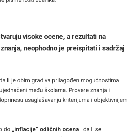
varuju visoke ocene, a rezultati na
 znanja, neophodno je preispitati i sadržaj
 da li je obim gradiva prilagođen mogućnostima
nja ujednačeni među školama. Provere znanja i
doprinesu usaglašavanju kriterijuma i objektivnijem
lo do
„inflacije” odličnih ocena
i da li se