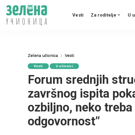
Vesti
Za roditelje
U u
Zelena učionica
Vesti
Vesti
U učionici
Forum srednjih struč
završnog ispita poka
ozbiljno, neko treb
odgovornost”