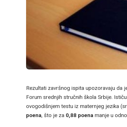
Rezultati završnog ispita upozoravaju da j
Forum srednjih stručnih škola Srbije. Istič
ovogodišnjem testu iz maternjeg jezika (sr
poena
, što je za
0,88 poena
manje u odnos