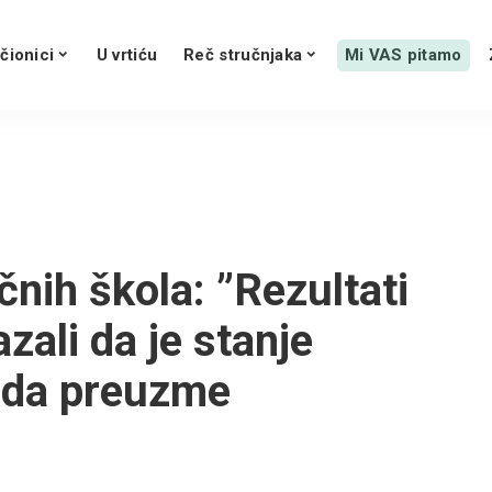
čionici
U vrtiću
Reč stručnjaka
Mi VAS pitamo
nih škola: ”Rezultati
zali da je stanje
a da preuzme