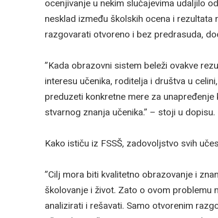
ocenjivanje u nekim slučajevima udaljilo od
nesklad između školskih ocena i rezultata
razgovarati otvoreno i bez predrasuda, dod
”Kada obrazovni sistem beleži ovakve rez
interesu učenika, roditelja i društva u celin
preduzeti konkretne mere za unapređenje kv
stvarnog znanja učenika.” – stoji u dopisu.
Kako ističu iz FSSŠ, zadovoljstvo svih uče
”Cilj mora biti kvalitetno obrazovanje i z
školovanje i život. Zato o ovom problemu
analizirati i rešavati. Samo otvorenim ra