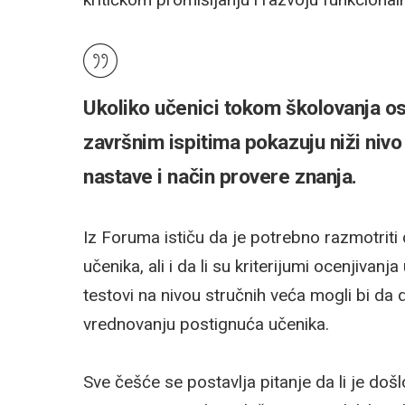
Ukoliko učenici tokom školovanja ost
završnim ispitima pokazuju niži nivo
nastave i način provere znanja.
Iz Foruma ističu da je potrebno razmotriti
učenika, ali i da li su kriterijumi ocenjiva
testovi na nivou stručnih veća mogli bi da 
vrednovanju postignuća učenika.
Sve češće se postavlja pitanje da li je doš