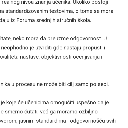
 realnog nivoa znanja učenika. Ukoliko postoji
 na standardizovanim testovima, o tome se mora
aju iz Foruma srednjih stručnih škola.
ultate, neko mora da preuzme odgovornost. U
i, neophodno je utvrditi gde nastaju propusti i
aliteta nastave, objektivnosti ocenjivanja i
snika u procesu ne može biti cilj samo po sebi.
nanje koje će učenicima omogućiti uspešno dalje
 ne smemo ćutati, već ga moramo ozbiljno
zgovorom, jasnim standardima i odgovornošću svih