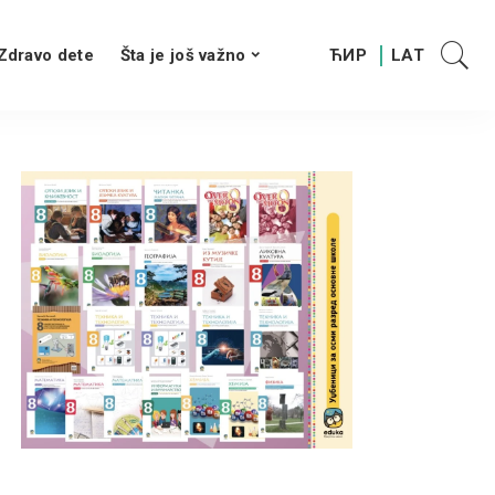
Zdravo dete
Šta je još važno