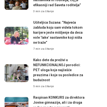
efikasniji rad Saveta roditelja”
3 min za čitanje
Učiteljica Suzana: ”Najveća
zabluda koju sam videla tokom
karijere jeste mišljenje da deca
vole ’lake’ nastavnike koji ništa
ne traže”
7 min za čitanje
Kako dete da preživi u
NEFUNKCIONALNOJ porodici:
PET uloga koje najčešće
preuzima i koje su posledice za
budućnost
5 min za čitanje
Raspisan KONKURS za direktora
Jovine gimnazije, ali i za druga