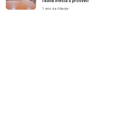
radna mesta u prosveti
1 min za čitanje