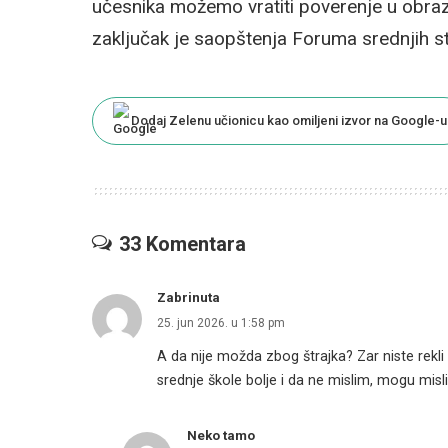
učesnika možemo vratiti poverenje u obrazo
zaključak je saopštenja Foruma srednjih st
Dodaj Zelenu učionicu kao omiljeni izvor na Google-u
33 Komentara
Zabrinuta
25. jun 2026. u 1:58 pm
A da nije možda zbog štrajka? Zar niste rekli
srednje škole bolje i da ne mislim, mogu misli
Neko tamo