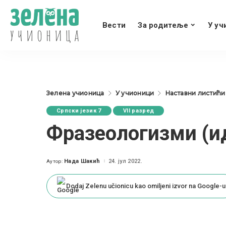
Вести
За родитеље
У уч
Зелена учионица
У учионици
Наставни листићи
Српски језик 7
VII разред
Фразеологизми (и
Нада Шакић
24. јул 2022.
Аутор:
Posted
by
Dodaj Zelenu učionicu kao omiljeni izvor na Google-u