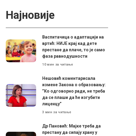
Најновије
Васпитачица о адаптацији на
вртић: НИЈЕ крај кад дете
престане да плаче, то је само
фаза равнодушности
10 мин за читање
Нешовић коментарисала
измене Закона о образовању:
”Ко одговорно ради, не треба
да се плаши да ће изгубити
лиценцу”
3 мин за читање
Др Пановић: Мајке треба да
престану да сипају храну у