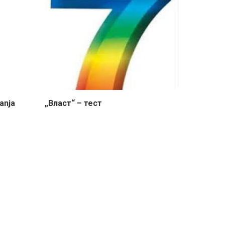
anja
„Власт“ – тест