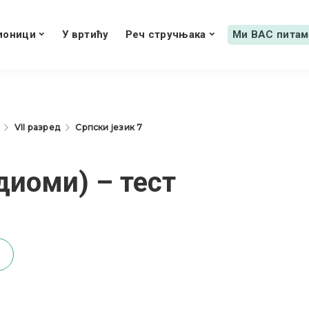
ионици
У вртићу
Реч стручњака
Ми ВАС питам
VII разред
Српски језик 7
диоми) – тест