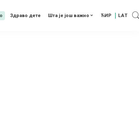
о
Здраво дете
Шта је још важно