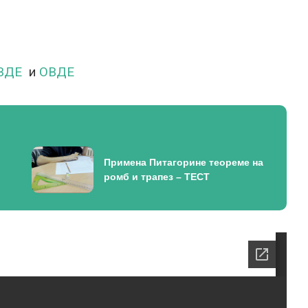
ВДЕ
и
ОВДЕ
Примена Питагорине теореме на
ромб и трапез – ТЕСТ