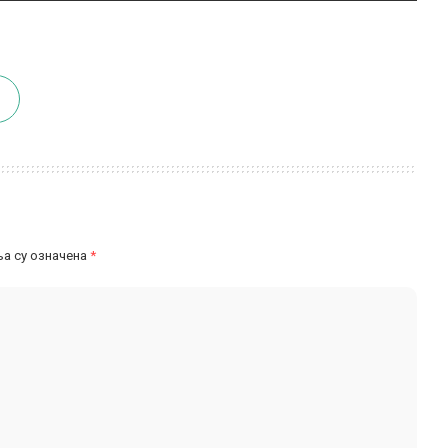
а су означена
*