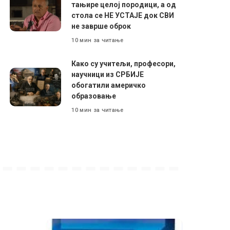
тањире целој породици, а од
стола се НЕ УСТАЈЕ док СВИ
не заврше оброк
10 мин за читање
Како су учитељи, професори,
научници из СРБИЈЕ
обогатили америчко
образовање
10 мин за читање