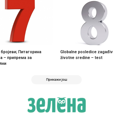
 бројеви; Питагорина
Globalne posledice zagađiv
а – припрема за
životne sredine – test
лни
Прикажи још