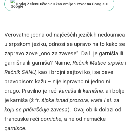
Dodaj Zelenu učionicu kao omiljeni izvor na Google-u
Verovatno jedna od najčešćih jezičkih nedoumica
u srpskom jeziku, odnosi se upravo na to kako se
zapravo zove „ono za zavese”. Da li je garnišla ili
garnišna ili garniša? Naime,
Rečnik Matice srpske
i
Rečnik SANU,
kao i brojni sajtovi koji se bave
pravopisom kažu – nije ispravno ni jedno ni
drugo. Pravilno je reći
karniša
ili
karnišna,
ali bolje
je karniša
(ž fr.
šipka iznad prozora, vrata i sl. za
koju se pričvršćuje zavesa
). Ovaj oblik dolazi od
francuske reči
corniche,
a ne od nemačke
g
arnisce.