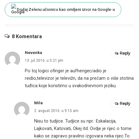
Dodaj Zelenu učionicu kao omiljeni izvor na Google-u
8 Komentara
Nevenka
Reply
13. jul 2016. u 5:21 pm
Po toj logici ofinger je aufhenger,radio je
reidio,televizor je televižn, da na prećam o više stotina
tuđica koje koristimo u svakodnevnom jeziku.
Mila
Reply
2. avgust 2016. u 9:15 am
Nisu to tudjice. Tudjice su npr.: Eskalacija,
Lajkovati, Katovati, Okej itd. Ovdje je rijec o tome
kako se zapravo pravilno izgovara neka rijec.To