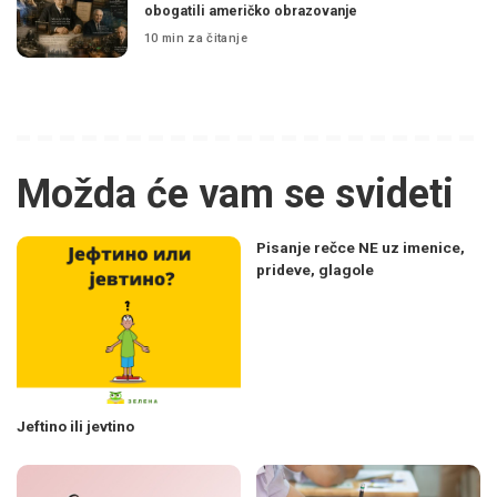
obogatili američko obrazovanje
10 min za čitanje
Možda će vam se svideti
Pisanje rečce NE uz imenice,
prideve, glagole
Jeftino ili jevtino