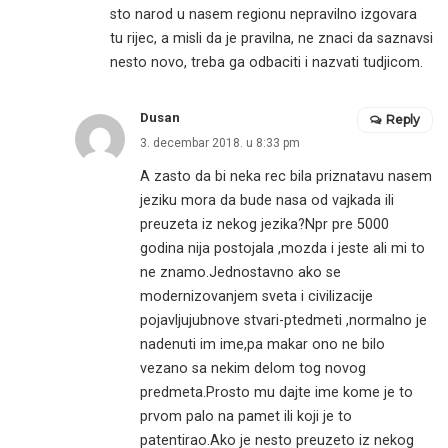
sto narod u nasem regionu nepravilno izgovara
tu rijec, a misli da je pravilna, ne znaci da saznavsi
nesto novo, treba ga odbaciti i nazvati tudjicom.
Dusan
Reply
3. decembar 2018. u 8:33 pm
A zasto da bi neka rec bila priznatavu nasem
jeziku mora da bude nasa od vajkada ili
preuzeta iz nekog jezika?Npr pre 5000
godina nija postojala ,mozda i jeste ali mi to
ne znamo.Jednostavno ako se
modernizovanjem sveta i civilizacije
pojavljujubnove stvari-ptedmeti ,normalno je
nadenuti im ime,pa makar ono ne bilo
vezano sa nekim delom tog novog
predmeta.Prosto mu dajte ime kome je to
prvom palo na pamet ili koji je to
patentirao.Ako je nesto preuzeto iz nekog