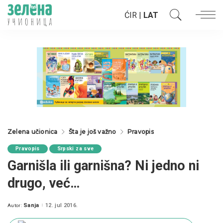
ĆIR
|
LAT
Zelena učionica
Šta je još važno
Pravopis
Pravopis
Srpski za sve
Garnišla ili garnišna? Ni jedno ni
drugo, već…
Sanja
12. jul 2016.
Autor:
Posted
by