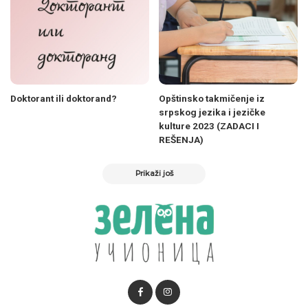
Doktorant ili doktorand?
Opštinsko takmičenje iz
srpskog jezika i jezičke
kulture 2023 (ZADACI I
REŠENJA)
Prikaži još