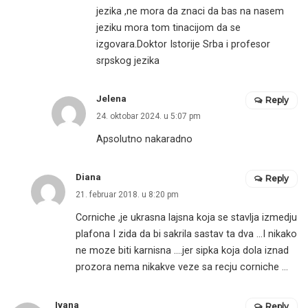
jezika ,ne mora da znaci da bas na nasem
jeziku mora tom tinacijom da se
izgovara.Doktor Istorije Srba i profesor
srpskog jezika
Jelena
Reply
24. oktobar 2024. u 5:07 pm
Apsolutno nakaradno
Diana
Reply
21. februar 2018. u 8:20 pm
Corniche ,je ukrasna lajsna koja se stavlja izmedju
plafona I zida da bi sakrila sastav ta dva …I nikako
ne moze biti karnisna ….jer sipka koja dola iznad
prozora nema nikakve veze sa recju corniche …
Ivana
Reply