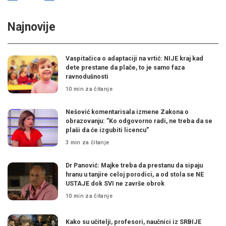
Najnovije
Vaspitačica o adaptaciji na vrtić: NIJE kraj kad
dete prestane da plače, to je samo faza
ravnodušnosti
10 min za čitanje
Nešović komentarisala izmene Zakona o
obrazovanju: ”Ko odgovorno radi, ne treba da se
plaši da će izgubiti licencu”
3 min za čitanje
Dr Panović: Majke treba da prestanu da sipaju
hranu u tanjire celoj porodici, a od stola se NE
USTAJE dok SVI ne završe obrok
10 min za čitanje
Kako su učitelji, profesori, naučnici iz SRBIJE