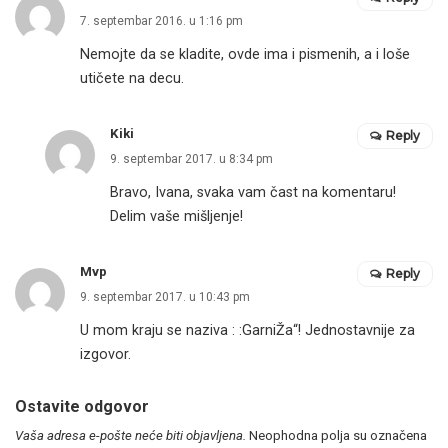
7. septembar 2016. u 1:16 pm
Nemojte da se kladite, ovde ima i pismenih, a i loše
utičete na decu.
Kiki
Reply
9. septembar 2017. u 8:34 pm
Bravo, Ivana, svaka vam čast na komentaru!
Delim vaše mišljenje!
Mvp
Reply
9. septembar 2017. u 10:43 pm
U mom kraju se naziva : :GarniŽa“! Jednostavnije za
izgovor.
Ostavite odgovor
Vaša adresa e-pošte neće biti objavljena.
Neophodna polja su označena