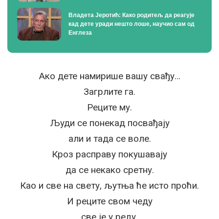
Владета Јеротић: Како родитељ да реагује
кад дете уради нешто лоше, научио сам од
Енглеза
Ако дете намирише вашу свађу…
Загрлите га.
Реците му.
Људи се понекад посвађају
али и тада се воле.
Кроз расправу покушавају
да се некако сретну.
Као и све на свету, љутња ће исто проћи.
И реците свом чеду
све је у реду.