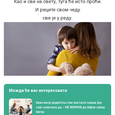
Као и све на свету, туга ће исто проћи.
И реците свом чеду
све је у реду.
Можда ће вас интересовати
Како ми је родитељство постало лакше јер
сам схватила да – НЕ МОРАМ да бијем сваку
битку