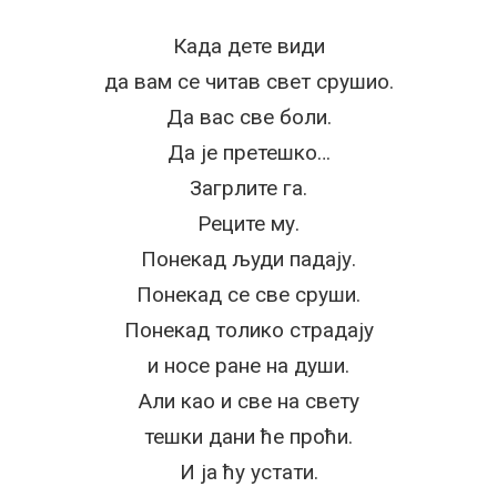
Када дете види
да вам се читав свет срушио.
Да вас све боли.
Да је претешко…
Загрлите га.
Реците му.
Понекад људи падају.
Понекад се све сруши.
Понекад толико страдају
и носе ране на души.
Али као и све на свету
тешки дани ће проћи.
И ја ћу устати.