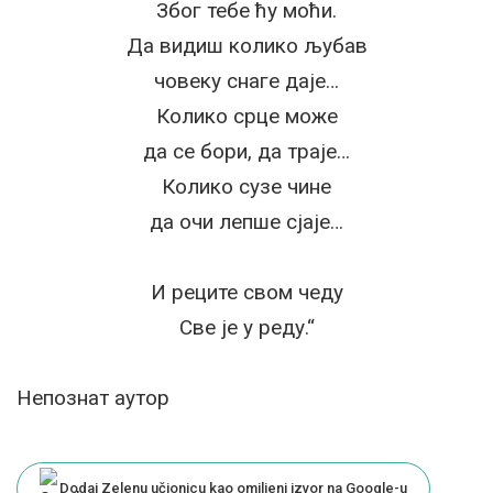
Због тебе ћу моћи.
Да видиш колико љубав
човеку снаге даје…
Колико срце може
да се бори, да траје…
Колико сузе чине
да очи лепше сјаје…
И реците свом чеду
Све је у реду.“
Непознат аутор
Dodaj Zelenu učionicu kao omiljeni izvor na Google-u