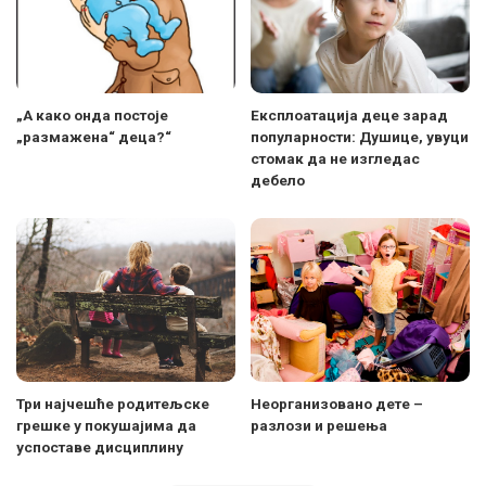
„А како онда постоје
Експлоатација деце зарад
„размажена“ деца?“
популарности: Душице, увуци
стомак да не изгледас
дебело
Три најчешће родитељске
Неорганизовано дете –
грешке у покушајима да
разлози и решења
успоставе дисциплину