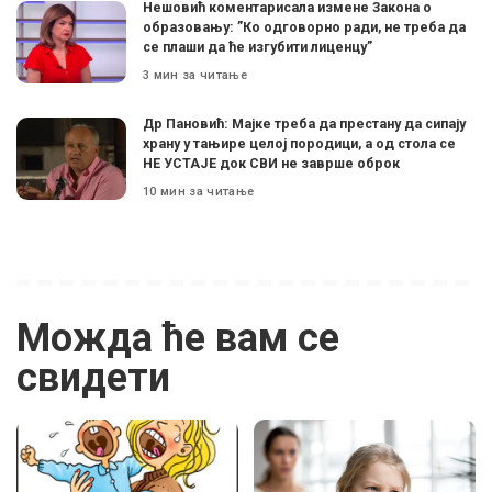
Нешовић коментарисала измене Закона о
образовању: ”Ко одговорно ради, не треба да
се плаши да ће изгубити лиценцу”
3 мин за читање
Др Пановић: Мајке треба да престану да сипају
храну у тањире целој породици, а од стола се
НЕ УСТАЈЕ док СВИ не заврше оброк
10 мин за читање
Можда ће вам се
свидети