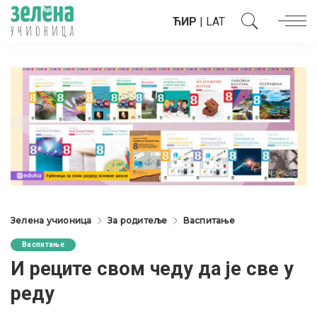
ЋИР
|
LAT
Зелена учионица
За родитеље
Васпитање
Васпитање
И реците свом чеду да је све у
реду