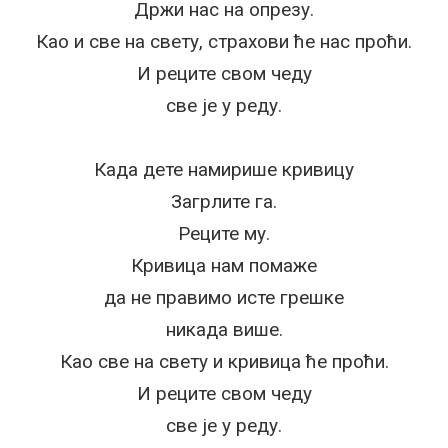
Држи нас на опрезу.
Као и све на свету, страхови ће нас проћи.
И реците свом чеду
све је у реду.
Када дете намирише кривицу
Загрлите га.
Реците му.
Кривица нам помаже
да не правимо исте грешке
никада више.
Као све на свету и кривица ће проћи.
И реците свом чеду
све је у реду.