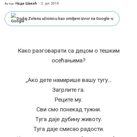
Нада Шакић
2. јул 2019.
Аутор:
Posted
by
Dodaj Zelenu učionicu kao omiljeni izvor na Google-u
Како разговарати са децом о тешким
осећањима?
„Ако дете намирише вашу тугу…
Загрлите га.
Реците му.
Сви смо понекад тужни.
Туга даје дубину животу.
Туга даје смисао радости.