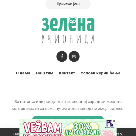
Прикажи још
О нама
Наш тим
Контакт
Услови коришћења
За питања или предлоге о пословној сарадњи можете
контактирати са нама путем доле наведене имејл адресе:
×
marketing@zelenaucionica.com
Наш вебсајт користи колачиће да побољша ваше искуство.