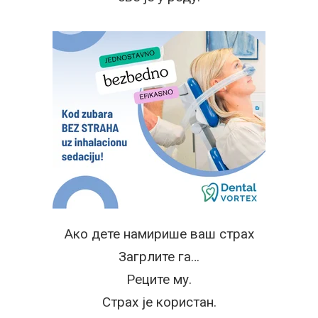
Ако дете намирише ваш страх
Загрлите га…
Реците му.
Страх је користан.