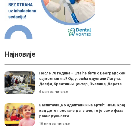
Најновије
После 70 година – шта ће бити с Београдским
сајмом књига? Од учешћа одустали Лагуна,
Делфи, Креативни центар, Пчелица, Дерета…
6 мин за читање
Васпитачица о адаптацији на вртић: НИЈЕ крај
кад дете престане да плаче, то је само фаза
равнодушности
10 мин за читање