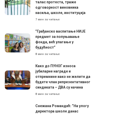
талас протеста, траже
одговорност виновника
насиља, школе, институција
7 мин за читање
”Грађанско васпитање НИЈЕ
предмет за попуњавање
фонда, већ улагање у
будућност”
8 мин за читање
Како до ПУНОГ износа
јубиларне награде и
отпремнине иако не желите да
будете члан репрезентативног
синдиката – ДВА су начина
8 мин за читање
Снежана Романдић: ”На улогу
директора школе данас