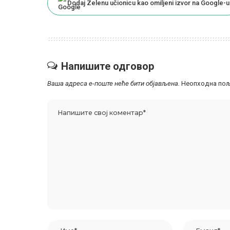
Dodaj Zelenu učionicu kao omiljeni izvor na Google-u
Напишите одговор
Ваша адреса е-поште неће бити објављена.
Неопходна пољ