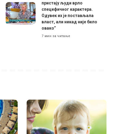
пристају људи врло
специфичног карактера.
Одувек их је постављала
власт, али никад није било
овако”
7 мин за читање