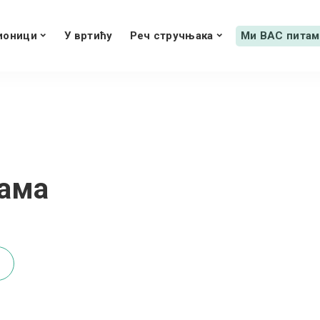
ионици
У вртићу
Реч стручњака
Ми ВАС питам
кама