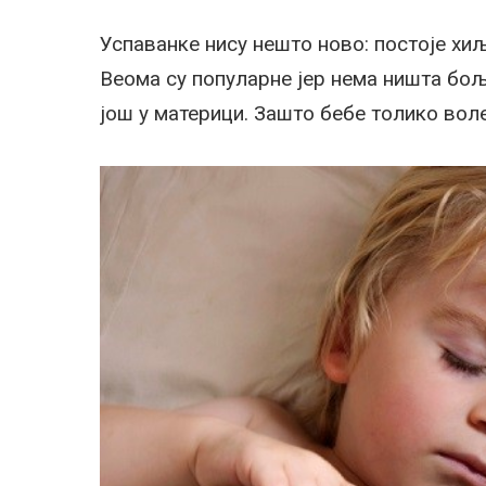
Успаванке нису нешто ново: постоје хиљ
Веома су популарне јер нема ништа бољ
још у материци. Зашто бебе толико вол