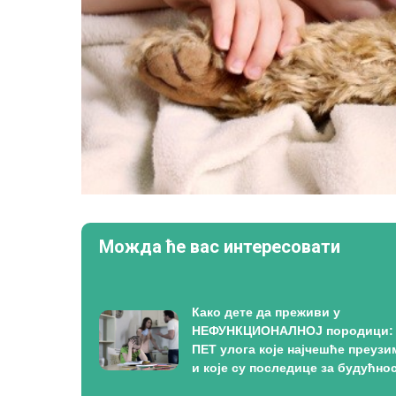
Можда ће вас интересовати
Како дете да преживи у
НЕФУНКЦИОНАЛНОЈ породици:
ПЕТ улога које најчешће преузи
и које су последице за будућно