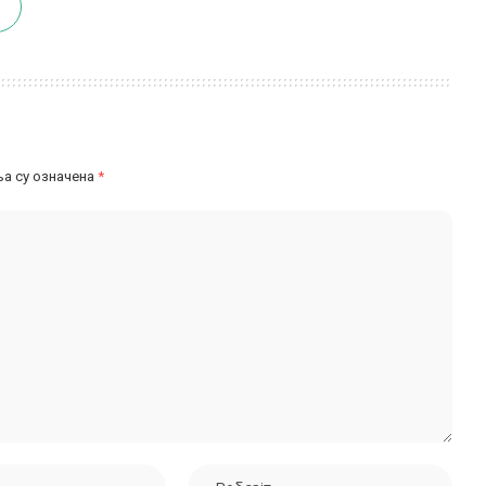
а су означена
*