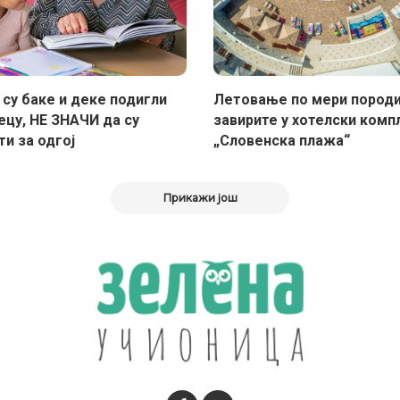
 су баке и деке подигли
Летовање по мери породи
ецу, НЕ ЗНАЧИ да су
завирите у хотелски комп
и за одгој
„Словенска плажа“
Прикажи још