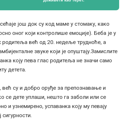
сећаје још док су код маме у стомаку, како
сно оног који контролише емоције). Беба је у
х родитеља већ од 20. недеље трудноће, а
мбијенталне звуке који је опуштају.Замислите
анка коју пева глас родитеља не значи само
ту детета.
 већ су и добро оруђе за препознавање и
о се дете уплаши, нешто га заболи или се
но и узнемирено, успаванка коју му певају
ј сигурности.