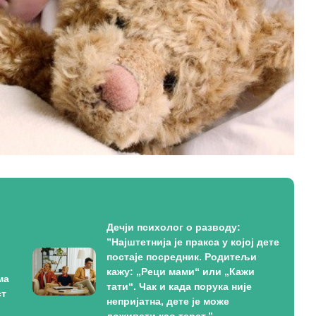
Дечји психолог о разводу:
”Најштетнија је пракса у којој дете
постаје посредник. Родитељи
кажу: „Реци мами“ или „Кажи
ма
тати“. Чак и када порука није
ст
непријатна, дете је може
доживети као терет.”