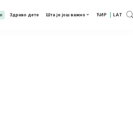
о
Здраво дете
Шта је још важно