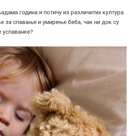
адама година и потичу из различитих култура.
е за спавање и умирење беба, чак ни док су
е успаванке?