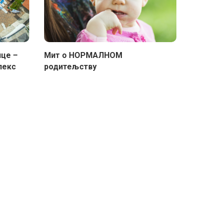
це –
Мит о НОРМАЛНОМ
лекс
родитељству