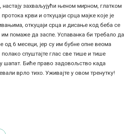
,, настају захваљујући њеном мирном, глатком
протока крви и откуцаји срца мајке које је
вањима, откуцаји срца и дисање код беба се
 им помаже да заспе. Успаванка би требало да
 од 6 месеци, јер су им бубне опне веома
 полако спуштајте глас све тише и тише
и у шапат. Биће право задовољство када
евали врло тихо. Уживајте у овом тренутку!