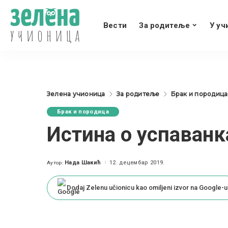
Вести
За родитеље
У уч
Зелена учионица
За родитеље
Брак и породица
Брак и породица
Истина о успаван
Нада Шакић
12. децембар 2019.
Аутор:
Posted
by
Dodaj Zelenu učionicu kao omiljeni izvor na Google-u