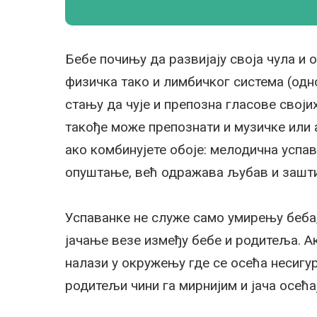
Бебе почињу да развијају своја чула и о
физичка тако и лимбичког система (одно
стању да чује и препозна гласове своји
такође може препознати и музичке или а
ако комбинујете обоје: мелодична успав
опуштање, већ одражава љубав и зашти
Успаванке не служе само умирењу беба,
јачање везе између бебе и родитеља. Ак
налази у окружењу где се осећа несигур
родитељи чини га мирнијим и јача осећа