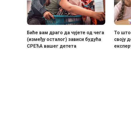
Биће вам драго да чујете од чега
То што
(између осталог) зависи будућа
своју д
СРЕЋА вашег детета
експерт