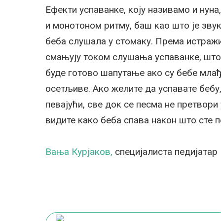
Ефекти успаванке, коју називамо и нуна
и монотоном ритму, баш као што је звук 
беба слушала у стомаку. Према истражи
смањују током слушања успаванке, што
буде готово шапутање ако су бебе млађе
осетљиве. Ако желите да успавате бебу,
певајући, све док се песма не претвор
видите како беба спава након што сте п
Вања Курјаков,
специјалиста педијатар