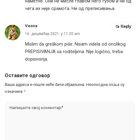
наметне. Они не мисле главом него гузом и ни од
чега их није срамота. Ни од преписивања.
Vesna
Reply
16. децембар 2021. у 11:20 am
Mislim da greškom piše: Nisam videla od onolikog
PREPISIVANJA sa roditeljima. Nije logično, treba
dopisivsnja.
Оставите одговор
Ваша адреса е-поште неће бити објављена.
Неопходна поља су
означена
*