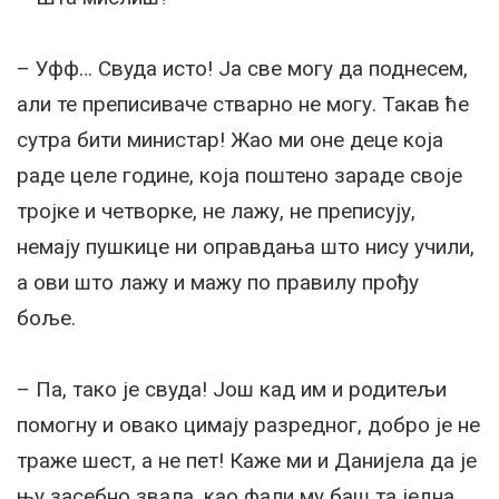
– Уфф… Свуда исто! Ја све могу да поднесем,
али те преписиваче стварно не могу. Такав ће
сутра бити министар! Жао ми оне деце која
раде целе године, која поштено зараде своје
тројке и четворке, не лажу, не преписују,
немају пушкице ни оправдања што нису учили,
а ови што лажу и мажу по правилу прођу
боље.
– Па, тако је свуда! Још кад им и родитељи
помогну и овако цимају разредног, добро је не
траже шест, а не пет! Каже ми и Данијела да је
њу засебно звала, као фали му баш та једна