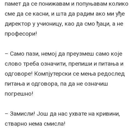
памет да се понижавам и попуњавам колико
сме да се касни, и шта да радим ако ми уђе
директор у учионицу, као да смо ђаци, а не
професори!
– Само пази, немој да преузмеш само које
слово треба означити, препиши и питања и
одговоре! Компјутерски се мења редослед
питања и одговора, па да не означиш
погрешно!
– Замисли! Још да нас ухвате на кривини,
стварно нема смисла!