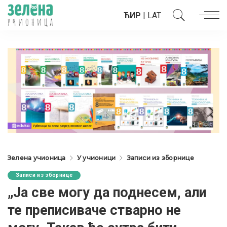
ЋИР
|
LAT
Зелена учионица
У учионици
Записи из зборнице
Записи из зборнице
„Ја све могу да поднесем, али
те преписиваче стварно не