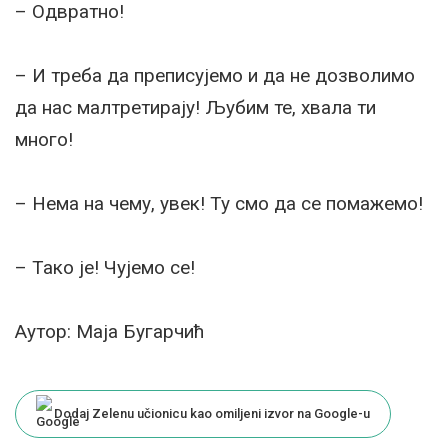
– Одвратно!
– И треба да преписујемо и да не дозволимо
да нас малтретирају! Љубим те, хвала ти
много!
– Нема на чему, увек! Ту смо да се помажемо!
– Тако је! Чујемо се!
Аутор: Маја Бугарчић
Dodaj Zelenu učionicu kao omiljeni izvor na Google-u