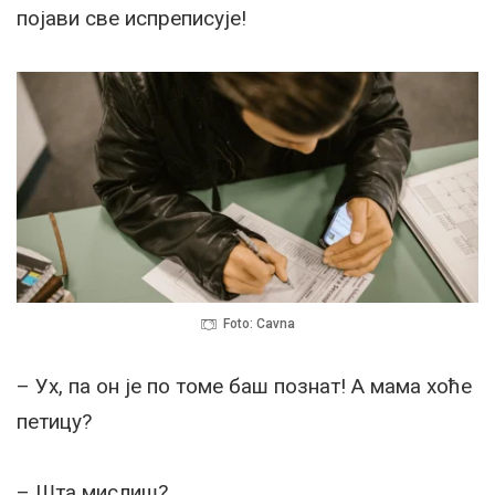
појави све испреписује!
Foto: Cavna
– Ух, па он је по томе баш познат! А мама хоће
петицу?
– Шта мислиш?