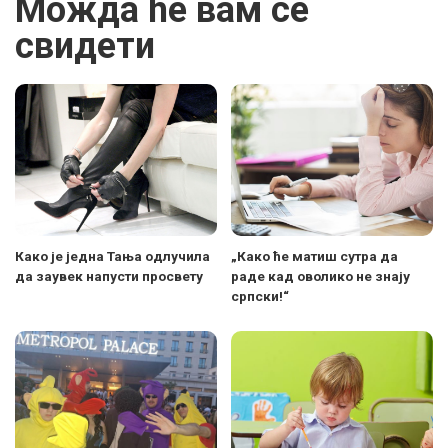
Можда ће вам се
свидети
Како је једна Тања одлучила
„Како ће матиш сутра да
да заувек напусти просвету
раде кад оволико не знају
српски!“