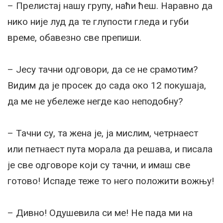
– Прелистај нашу групу, наћи ћеш. Наравно да
нико није луд да те глупости гледа и губи
време, обавезно све препиши.
– Јесу тачни одговори, да се не срамотим?
Видим да је просек до сада око 12 покушаја,
да ме не убележе негде као неподобну?
– Тачни су, та жена је, ја мислим, четрнаест
или петнаест пута морала да решава, и писала
је све одговоре који су тачни, и имаш све
готово! Испаде теже то него положити вожњу!
– Дивно! Одушевила си ме! Не пада ми на