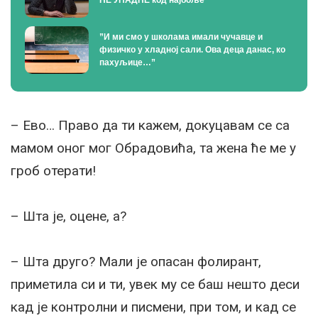
”И ми смо у школама имали чучавце и
физичко у хладној сали. Ова деца данас, ко
пахуљице…”
– Ево… Право да ти кажем, докуцавам се са
мамом оног мог Обрадовића, та жена ће ме у
гроб отерати!
– Шта је, оцене, а?
– Шта друго? Мали је опасан фолирант,
приметила си и ти, увек му се баш нешто деси
кад је контролни и писмени, при том, и кад се