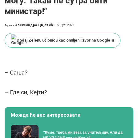
могу. Такав ће сутра бити
министар!“
Александра Цвјетић
6. јул 2021.
Аутор:
Posted
by
Dodaj Zelenu učionicu kao omiljeni izvor na Google-u
– Сања?
– Где си, Кејти?
Можда ће вас интересовати
”Куме, треба ми веза за учитељицу. Али да
НЕ УПАДНЕ код најбоље”