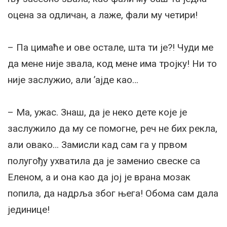
оцена за одличан, а лаже, фали му четири!
– Па цимаће и ове остале, шта ти је?! Чуди ме
да мене није звала, код мене има тројку! Ни то
није заслужио, али ’ајде као…
– Ма, ужас. Знаш, да је неко дете које је
заслужило да му се помогне, реч не бих рекла,
али овако… Замисли кад сам га у првом
полугођу ухватила да је заменио свеске са
Еленом, а и она као да јој је врана мозак
попила, да надрља због њега! Обома сам дала
јединице!