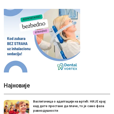
Најновије
Васпитачица о адаптацији на вртић: НИЈЕ крај
кад дете престане да плаче, то је само фаза
равнодушности