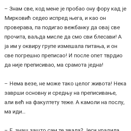
– Знам све, код мене је пробао ону фору кад је
Мирковић седео испред њега, и као он
проверава, па подигао вежбанку да овај све
прочита, ваљда мисле да смо сви блесави! А
ја им у оквиру групе измешала питања, и он
све погрешно преписао! И после опет тврдио
да није преписивао, ма срамота једна!
– Нема везе, не може тако целог живота! Нека
заврши основну и средњу на преписивање,
али већ на факултету теже. А камоли на послу,
ма иди…
– Е, знаш зашто сам те звала? Јеси урадила