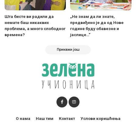
Шта бисте ви радили да
„Не знам да ли знате,
немате баш никаквих
предвиђено је да од Нове
проблема, а много слободног
године буду обавезне и
времена?
јаслице…“
Прикажи још
О нама
Наш тим
Контакт
Услови коришћења