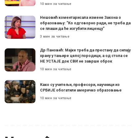
10 мин за читање
Нешовић коментарисала измене Закона о
образовању: ”Ко одговорно ради, не треба да
се плаши да ће изгубити лиценцу”
3 мин за читање
Др Пановић: Мајке треба да престану да сипају
храну у тањире целој породици, а од стола се
НЕ УСТАЈЕ док СВИ не заврше оброк
10 мин за читање
Како су учитељи, професори, научници из
СРБИЈЕ обогатили америчко образовање
10 мин за читање