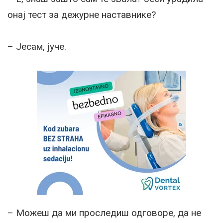
онај тест за дежурне наставнике?
– Јесам, јуче.
– Можеш да ми проследиш одговоре, да не