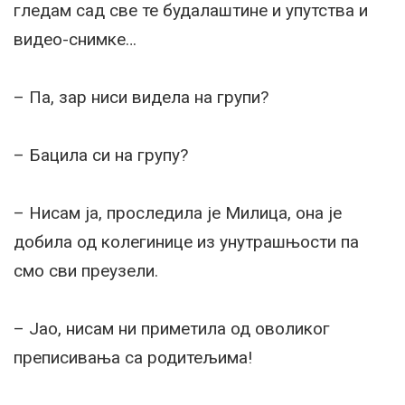
гледам сад све те будалаштине и упутства и
видео-снимке…
– Па, зар ниси видела на групи?
– Бацила си на групу?
– Нисам ја, проследила је Милица, она је
добила од колегинице из унутрашњости па
смо сви преузели.
– Јао, нисам ни приметила од оволиког
преписивања са родитељима!