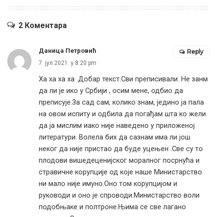
2 Коментара
Даница Петровић
Reply
7. јул 2021. у 8:20 pm
Ха ха ха ха .Добар текст.Сви преписивали. Не занм
да ли је ико у Србији , осим мене, одбио да
преписује.За сад сам, колико знам, једино ја пала
на овом испиту и одбила да погађам шта ко жели
да ја мислим иако није наведено у приложеној
литератури. Волела бих да сазнам има ли још
неког да није пристао да буде уцењен .Све су то
плодови вишедеценијског моралног посрнућа и
стравичне корупције од које наше Министарство
ни мало није имуно.Оно том корупцијом и
руководи и оно је спроводи.Министарство воли
подобњаке и полтроне.Њима се све лагано