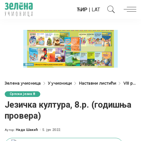
ЋИР
|
LAT
Зелена учионица
У учионици
Наставни листићи
VIII разред
Српски језик 8
Језичка култура, 8.р. (годишња
провера)
Нада Шакић
5. јун 2022.
Аутор:
Posted
by