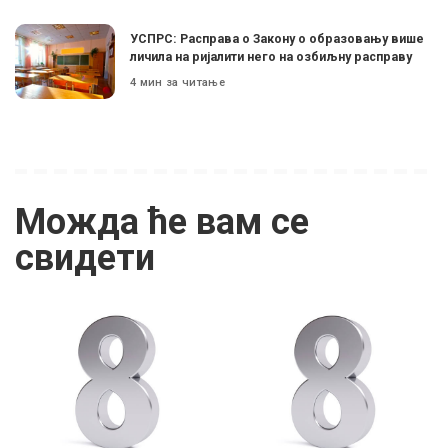
УСПРС: Расправа о Закону о образовању више
личила на ријалити него на озбиљну расправу
4 мин за читање
Можда ће вам се
свидети