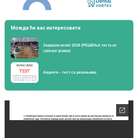
Можда ће вас интересовати
Завршни испит 2026 (РЕШЕЊА теста из
српског језика)
Акценти – тест са решењима