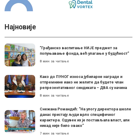
Најновије
”Грађанско васпитање НИЈЕ предмет за
попуњавање фонда, већ улагање у будућност”
8 мин за читање
Како до ПУНОГ износа јубиларне награде и
отпремнине иако не желите да будете члан
репрезентативног синдиката – ДВА су начина
8 мин за читање
Снежана Романдић: ”На улогу директора школе
данас пристају људи врло специфичног
карактера. Одувек их је постављала власт, али
никад није било овако”
7 мин за читање