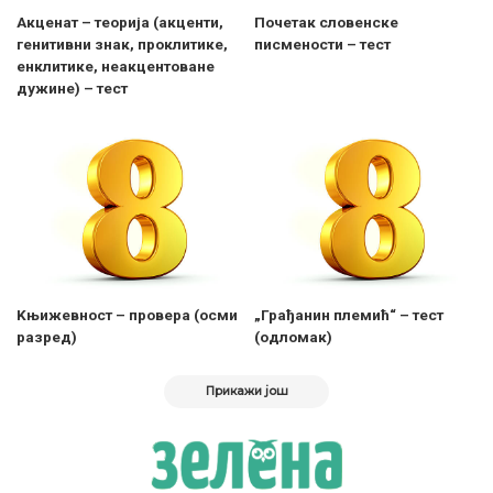
Акценат – теорија (акценти,
Почетак словенске
генитивни знак, проклитике,
писмености – тест
енклитике, неакцентоване
дужине) – тест
Kњижевност – провера (осми
„Грађанин племић“ – тест
разред)
(одломак)
Прикажи још