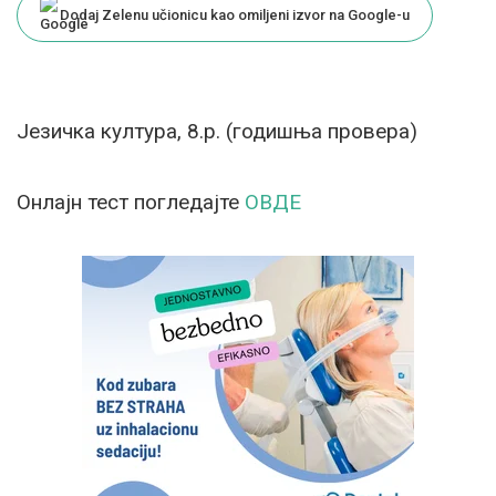
Dodaj Zelenu učionicu kao omiljeni izvor na Google-u
Језичка култура, 8.р. (годишња провера)
Онлајн тест погледајте
ОВДЕ