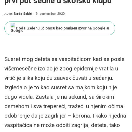
prvi put sedne u školsku klupu
Nada Šakić
9. septembar 2020.
Autor:
Posted
by
Dodaj Zelenu učionicu kao omiljeni izvor na Google-u
Susret mog deteta sa vaspitačicom kad se posle
višemesečne izolacije zbog epidemije vratila u
vrtić je slika koju ću zauvek čuvati u sećanju.
Izgledalo je to kao susret sa majkom koju nije
dugo videla. Zastala je na sekund, sa širokim
osmehom i sva trepereći, tražeći u njenim očima
odobrenje da je zagrli jer – korona. I kako nijedna
vaspitačica ne može odbiti zagrljaj deteta, tako