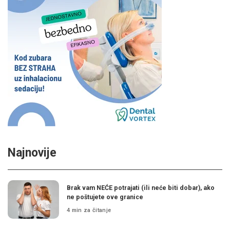
Najnovije
Brak vam NEĆE potrajati (ili neće biti dobar), ako
ne poštujete ove granice
4 min za čitanje