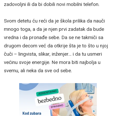
zadovoljni ili da bi dobili novi mobilni telefon.
Svom detetu ću reći da je škola prilika da nauči
mnogo toga, a da je njen prvi zadatak da bude
vredna i da pronađe sebe. Da se ne takmiči sa
drugom decom već da otkrije šta je to što u njoj
čuči – lingvista, slikar, inženjer… i da tu usmeri
većinu svoje energije. Ne mora biti najbolja u
svemu, ali neka da sve od sebe.