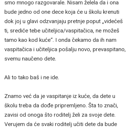
smo mnogo razgovarale. Nisam želela da i ona
bude jedno od one dece koja će u školu krenuti
dok joj u glavi odzvanjaju pretnje poput „videćeš
ti, srediće tebe učiteljica/vaspitačica, ne možeš
tamo kao kod kuće“. I onda čekamo da ih nam
vaspitačica i učiteljica pošalju novo, prevaspitano,
svemu naučeno dete.
Ali to tako baš i ne ide.
Znamo već da je vaspitanje iz kuće, da dete u
školu treba da dođe pripremljeno. Šta to znači,
zavisi od onoga što roditelj želi za svoje dete.
Verujem da će svaki roditelj učiti dete da bude