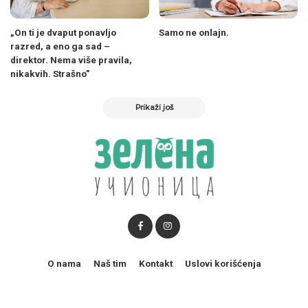
„On ti je dvaput ponavljo
Samo ne onlajn.
razred, a eno ga sad –
direktor. Nema više pravila,
nikakvih. Strašno”
Prikaži još
O nama
Naš tim
Kontakt
Uslovi korišćenja