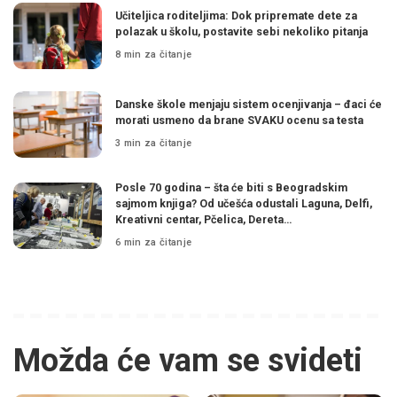
Učiteljica roditeljima: Dok pripremate dete za
polazak u školu, postavite sebi nekoliko pitanja
8 min za čitanje
Danske škole menjaju sistem ocenjivanja – đaci će
morati usmeno da brane SVAKU ocenu sa testa
3 min za čitanje
Posle 70 godina – šta će biti s Beogradskim
sajmom knjiga? Od učešća odustali Laguna, Delfi,
Kreativni centar, Pčelica, Dereta…
6 min za čitanje
Možda će vam se svideti