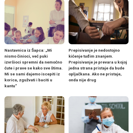
Nastavnica iz Šapca: „Mi
Prepisivanje je nedostojno
nismo činioci, već puki
kićenje tuđim znanjem.
izvršioci spremni da nemoćno
Prepisivanje je prevara u kojoj
ćute i prave se kako sve štima.
jedna strana pristaje da bude
Mi se sami dajemo iscepiti iz
opljačkana. Ako ne pristaje,
korica, zgužvati i baciti u
onda nije drug
kantu“