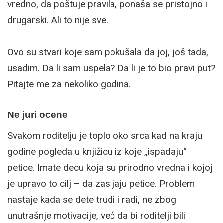
vredno, da poštuje pravila, ponaša se pristojno i
drugarski. Ali to nije sve.
Ovo su stvari koje sam pokušala da joj, još tada,
usadim. Da li sam uspela? Da li je to bio pravi put?
Pitajte me za nekoliko godina.
Ne juri ocene
Svakom roditelju je toplo oko srca kad na kraju
godine pogleda u knjižicu iz koje „ispadaju“
petice. Imate decu koja su prirodno vredna i kojoj
je upravo to cilj – da zasijaju petice. Problem
nastaje kada se dete trudi i radi, ne zbog
unutrašnje motivacije, već da bi roditelji bili