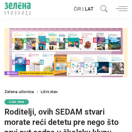
ĆIR
|
LAT
Zelena učionica
Lični stav
Lični stav
Roditelji, ovih SEDAM stvari
morate reći detetu pre nego što