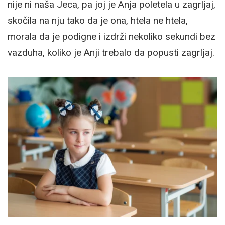
nije ni naša Jeca, pa joj je Anja poletela u zagrljaj,
skočila na nju tako da je ona, htela ne htela,
morala da je podigne i izdrži nekoliko sekundi bez
vazduha, koliko je Anji trebalo da popusti zagrljaj.