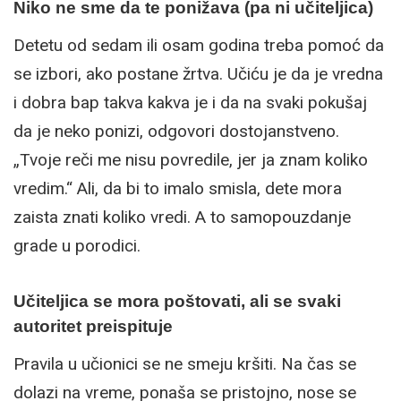
Niko ne sme da te ponižava (pa ni učiteljica)
Detetu od sedam ili osam godina treba pomoć da
se izbori, ako postane žrtva. Učiću je da je vredna
i dobra bap takva kakva je i da na svaki pokušaj
da je neko ponizi, odgovori dostojanstveno.
„Tvoje reči me nisu povredile, jer ja znam koliko
vredim.“ Ali, da bi to imalo smisla, dete mora
zaista znati koliko vredi. A to samopouzdanje
grade u porodici.
Učiteljica se mora poštovati, ali se svaki
autoritet preispituje
Pravila u učionici se ne smeju kršiti. Na čas se
dolazi na vreme, ponaša se pristojno, nose se