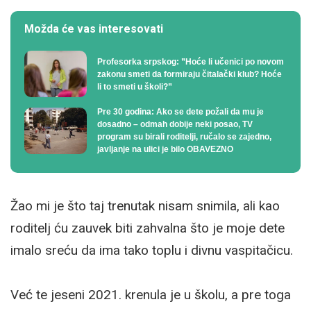
Možda će vas interesovati
Profesorka srpskog: ”Hoće li učenici po novom
zakonu smeti da formiraju čitalački klub? Hoće
li to smeti u školi?”
Pre 30 godina: Ako se dete požali da mu je
dosadno – odmah dobije neki posao, TV
program su birali roditelji, ručalo se zajedno,
javljanje na ulici je bilo OBAVEZNO
Žao mi je što taj trenutak nisam snimila, ali kao
roditelj ću zauvek biti zahvalna što je moje dete
imalo sreću da ima tako toplu i divnu vaspitačicu.
Već te jeseni 2021. krenula je u školu, a pre toga