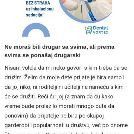
Ne moraš biti drugar sa svima, ali prema
svima se ponašaj drugarski
Nisam volela da mi neko govori s kim treba da se
družim. Želim da moje dete prijatelje bira samo i
da joj niko, ni roditelji ni učitelji ne nameću s kim
će se družiti. Reći ću joj (a znam da ću kako
vreme bude prolazilo morati mnogo puta da
ponovim) da prijatelje ne bira po skupoj
garderobi i popularnosti u društvu, već po onome