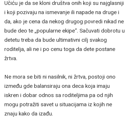
Učiću je da se kloni društva onih koji su najglasniji
i koji pozivaju na ismevanje ili napade na druge i
da, ako je cena da nekog drugog povredi nikad ne
bude deo te „popularne ekipe“. Sačuvati dobrotu u
detetu treba da bude ultimativni cilj svakog
roditelja, ali ne i po cenu toga da dete postane
žrtva.
Ne mora se biti ni nasilnik, ni žrtva, postoji ono
između gde balansiraju ona deca koja imaju
iskren i dobar odnos sa roditeljima pa od njih
mogu potražiti savet u situacijama iz kojih ne
znaju kako da izađu.