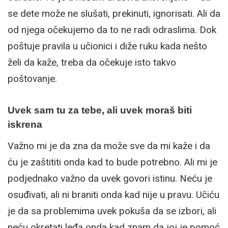
se dete može ne slušati, prekinuti, ignorisati. Ali da
od njega očekujemo da to ne radi odraslima. Dok
poštuje pravila u učionici i diže ruku kada nešto
želi da kaže, treba da očekuje isto takvo
poštovanje.
Uvek sam tu za tebe, ali uvek moraš biti
iskrena
Važno mi je da zna da može sve da mi kaže i da
ću je zaštititi onda kad to bude potrebno. Ali mi je
podjednako važno da uvek govori istinu. Neću je
osuđivati, ali ni braniti onda kad nije u pravu. Učiću
je da sa problemima uvek pokuša da se izbori, ali
neću okretati leđa onda kad znam da joj je pomoć