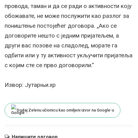
провода, таман и да се ради о активности коју
обожавате, не може послужити као разлог за
поништење постојећег договора. „Ако се
договорите нешто с једним пријатељем, а
други вас позове на сладолед, морате га
одбити или у ту активност укључити пријатеља
с којим сте се прво договорили.“
Извор: Јутарњи.хр
Dodaj Zelenu učionicu kao omiljeni izvor na Google-u
Напишите одговор