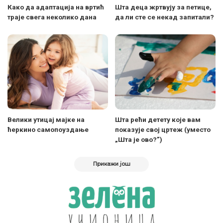
Како да адаптација на вртић
Шта деца жртвују за петице,
траје свега неколико дана
да ли сте се некад запитали?
Велики утицај мајке на
Шта рећи детету које вам
ћеркино самопоуздање
показује свој цртеж (уместо
„Шта је ово?”)
Прикажи још