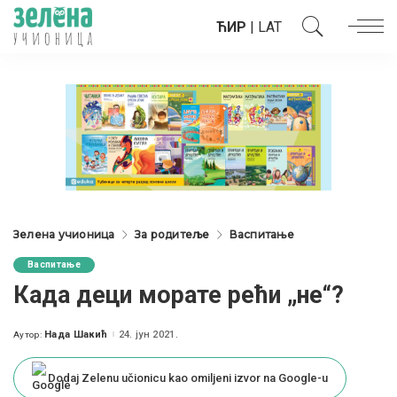
ЋИР
|
LAT
Зелена учионица
За родитеље
Васпитање
Васпитање
Када деци морате рећи „не“?
Нада Шакић
24. јун 2021.
Аутор:
Posted
by
Dodaj Zelenu učionicu kao omiljeni izvor na Google-u