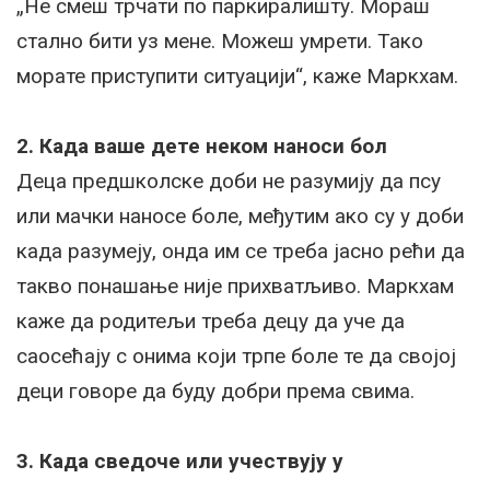
„Не смеш трчати по паркиралишту. Мораш
стално бити уз мене. Можеш умрети. Тако
морате приступити ситуацији“, каже Маркхам.
2. Када ваше дете неком наноси бол
Деца предшколске доби не разумију да псу
или мачки наносе боле, међутим ако су у доби
када разумеју, онда им се треба јасно рећи да
такво понашање није прихватљиво. Маркхам
каже да родитељи треба децу да уче да
саосећају с онима који трпе боле те да својој
деци говоре да буду добри према свима.
3. Када сведоче или учествују у