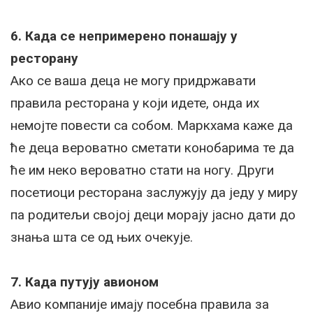
6. Када се непримерено понашају у
ресторану
Ако се ваша деца не могу придржавати
правила ресторана у који идете, онда их
немојте повести са собом. Маркхама каже да
ће деца вероватно сметати конобарима те да
ће им неко вероватно стати на ногу. Други
посетиоци ресторана заслужују да једу у миру
па родитељи својој деци морају јасно дати до
знања шта се од њих очекује.
7. Када путују авионом
Авио компаније имају посебна правила за