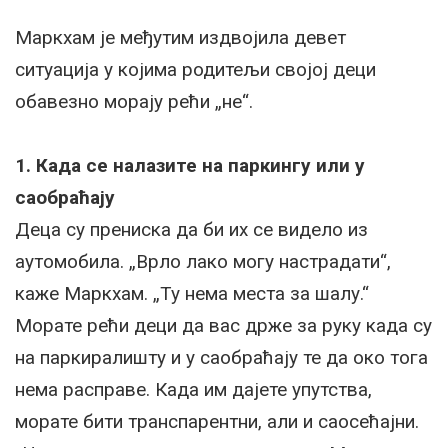
Маркхам је међутим издвојила девет
ситуација у којима родитељи својој деци
обавезно морају рећи „не“.
1. Када се налазите на паркингу или у
саобраћају
Деца су прениска да би их се видело из
аутомобила. „Врло лако могу настрадати“,
каже Маркхам. „Ту нема места за шалу.“
Морате рећи деци да вас држе за руку када су
на паркиралишту и у саобраћају те да око тога
нема расправе. Када им дајете упутства,
морате бити транспарентни, али и саосећајни.