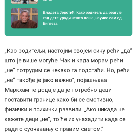
Владета Јеротић: Како родитељ да реагује
кад дете уради нешто лоше, научио сам од
Енглеза
„Као родитељи, настојим својем сину рећи „да“
што је више могуће. Чак и када морам рећи
„не“ потрудим се некако га подстаћи. Но, рећи
„не“ такође је јако важно“, појашњава
Маркхам те додаје да је потребно деци
поставити границе како би се емотивно,
физички и психички развили. „Ако никада не
кажете деци „не“, то ће их уназадити када се
ради о суочавању с правим светом.“