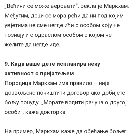
„Већини се може веровати“, рекла је Маркхам.
Међутим, деци се мора рећи да ни под којим
увјетима не сме негде ићи с особом коју не
познају и с одраслом особом с којом не
желите да негде иде.
9. Када ваше дете испланира неку
активност с пријатељем
Породица Маркхам има правило – није
дозвољено поништити договор ако добијете
бољу понуду. „Морате водити рачуна о другој
особи“, каже докторка.
На пример, Маркхам каже да обећање бољег