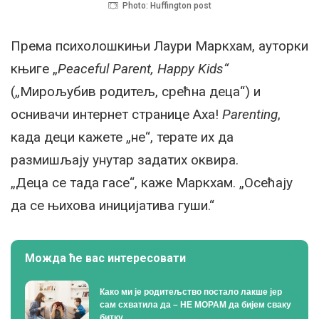
Photo: Huffington post
Према психолошкињи Лаури Маркхам, ауторки
књиге „
Peaceful Parent, Happy Kids“
(„Мирољубив родитељ, срећна деца“) и
оснивачи интернет странице Аха!
Parenting
,
када деци кажете „не“, терате их да
размишљају унутар задатих оквира.
„Деца се тада гасе“, каже Маркхам. „Осећају
да се њихова иницијатива гуши.“
Можда ће вас интересовати
Како ми је родитељство постало лакше јер
сам схватила да – НЕ МОРАМ да бијем сваку
битку