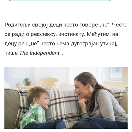
Родитељи својој деци често говоре „не“. Често
се ради о рефлексу, инстинкту. Међутим, на
децу реч „не“ често нема дуготрајан утицај,
пише
The Independent
. .