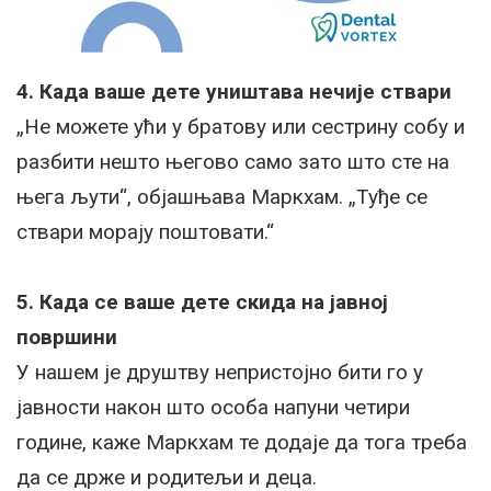
4. Када ваше дете уништава нечије ствари
„Не можете ући у братову или сестрину собу и
разбити нешто његово само зато што сте на
њега љути“, објашњава Маркхам. „Туђе се
ствари морају поштовати.“
5. Када се ваше дете скида на јавној
површини
У нашем је друштву непристојно бити го у
јавности након што особа напуни четири
године, каже Маркхам те додаје да тога треба
да се држе и родитељи и деца.