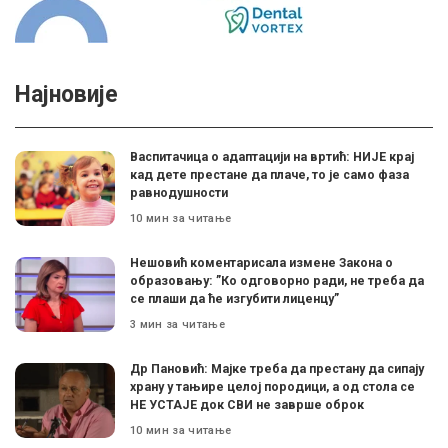
Најновије
Васпитачица о адаптацији на вртић: НИЈЕ крај
кад дете престане да плаче, то је само фаза
равнодушности
10 мин за читање
Нешовић коментарисала измене Закона о
образовању: ”Ко одговорно ради, не треба да
се плаши да ће изгубити лиценцу”
3 мин за читање
Др Пановић: Мајке треба да престану да сипају
храну у тањире целој породици, а од стола се
НЕ УСТАЈЕ док СВИ не заврше оброк
10 мин за читање