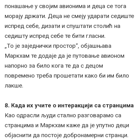
понашање у својим авионима и деца се тога
морају држати. Деца не смеју ударати седиште
испред себе, дизати и спуштати столић на
седишту испред себе те бити гласни.
„То је заједнички простор“, објашњава
Маркхам те додаје да је путовање авионом
напорно за било кога те да с децом
повремено треба прошетати како би им било
лакше.
8. Када их учите о интеракцији са странцима
Као одрасли људи стално разговарамо са
странцима и Маркхам каже да је упутно деци
објаснити да постоје добронамерни странци.