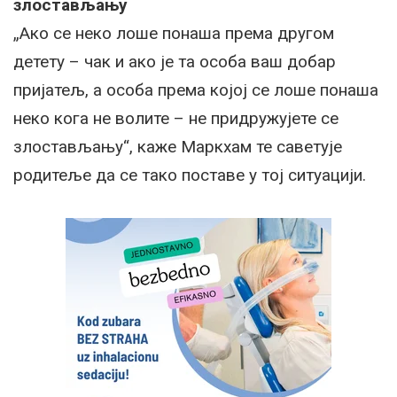
злостављању
„Ако се неко лоше понаша према другом
детету – чак и ако је та особа ваш добар
пријатељ, а особа према којој се лоше понаша
неко кога не волите – не придружујете се
злостављању“, каже Маркхам те саветује
родитеље да се тако поставе у тој ситуацији.