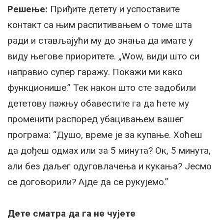
Решење:
Приђите детету и успоставите
контакт са њим распитивањем о томе шта
ради и стављајући му до знања да имате у
виду његове приоритете. „Wоw, види што си
направио супер гаражу. Покажи ми како
функционише.” Тек након што сте задобили
дететову пажњу обавестите га да ћете му
променити распоред убацивањем вашег
програма: “Душо, време је за купање. Хоћеш
да дођеш одмах или за 5 минута? Ок, 5 минута,
али без даљег одуговлачења и кукања? Јесмо
се договорили? Ајде да се рукујемо.”
Дете сматра да га не чујете