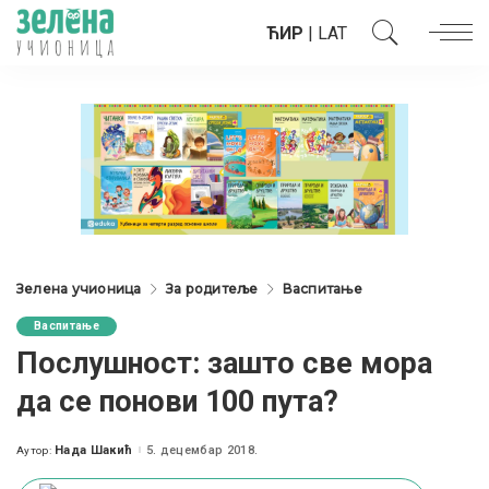
ЋИР
|
LAT
Зелена учионица
За родитеље
Васпитање
Васпитање
Послушност: зашто све мора
да се понови 100 пута?
Нада Шакић
5. децембар 2018.
Аутор:
Posted
by