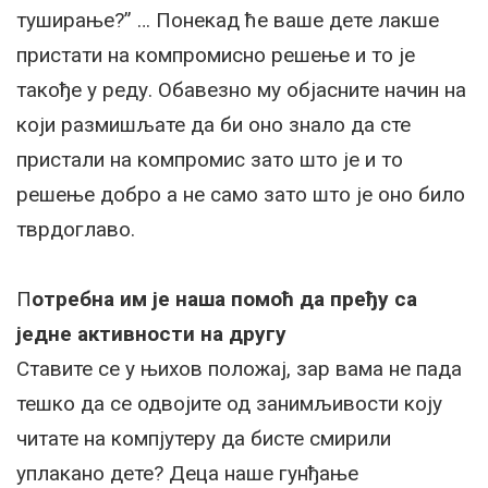
туширање?” … Понекад ће ваше дете лакше
пристати на компромисно решење и то је
такође у реду. Обавезно му објасните начин на
који размишљате да би оно знало да сте
пристали на компромис зато што је и то
решење добро а не само зато што је оно било
тврдоглаво.
П
отребна им је наша помоћ да пређу са
једне активности на другу
Ставите се у њихов положај, зар вама не пада
тешко да се одвојите од занимљивости коју
читате на компјутеру да бисте смирили
уплакано дете? Деца наше гунђање