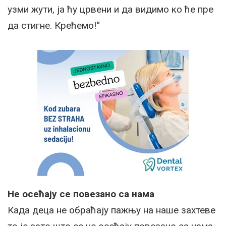
узми жути, ја ћу црвени и да видимо ко ће пре
да стигне. Крећемо!“
Не осећају се повезано са нама
Када деца не обраћају пажњу на наше захтеве