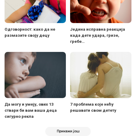
Одговорност: како да не
Једина исправна реакција
размазите своју децу
када дете удара, гризе,
гребе…
Да могу и умеју, ових 13
7 проблема које нећу
ствари би вам ваша деца
решавати свом детету
сигурно рекла
Прикажи још