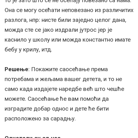
то је зато што се не осећају повезано са нама.
Она се могу осећати неповезано из различитих
разлога, нпр: нисте били заједно целог дана,
можда сте се јако издрали јутрос јер је
каснило у школу или можда константно имате
бебу у крилу, итд.
Решење
: Покажите саосећање према
потребама и жељама вашег детета, и то не
само када издајете наредбе већ што чешће
можете. Саосећање ће вам помоћи да
изградите добар однос и дете ће бити
расположено за сарадњу.