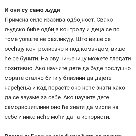
И они су само људи
Примена силе изазива одбојност. Свако
људско биће одбија контролу и деца се по
томе уопште не разликују. Што више се
осећају контролисано и под командом, више
ће се бунити. На ову чињеницу можете гледати
позитивно. Ако научите дете да буде послушно
морате стално бити у близини да дајете
наређења и кад порасте оно неће знати како
да се заузме за себе. Ако научите дете
самодисциплини оно ће знати да мисли на
себе и нико неће моћи да га искористи.