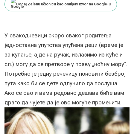
Dodaj Zelenu učionicu kao omiljeni izvor na Google-u
У свакодневици скоро сваког родитеља
једноставна упутства упућена деци (време је
за купање, ајде на ручак, излазимо из куће и
сл.) могу да се претворе у праву „ноћну мору“.
Потребно је једну реченицу поновити безброј
пута како би се дете одлучило да послуша.
Ако се ово и вама редовно дешава биће вам
драго да чујете да је ово могуће променити.