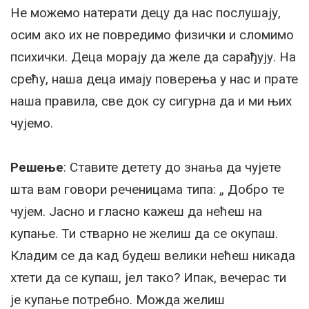
Не можемо натерати децу да нас послушају,
осим ако их не повредимо физички и сломимо
психички. Деца морају да желе да сарађују. На
срећу, наша деца имају поверења у нас и прате
наша правила, све док су сигурна да и ми њих
чујемо.
Решење
: Ставите детету до знања да чујете
шта вам говори реченицама типа: „ Добро те
чујем. Јасно и гласно кажеш да нећеш на
купање. Ти стварно не желиш да се окупаш.
Кладим се да кад будеш велики нећеш никада
хтети да се купаш, јел тако? Ипак, вечерас ти
је купање потребно. Можда желиш