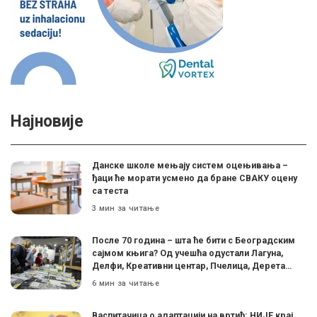
Најновије
Данске школе мењају систем оцењивања –
ђаци ће морати усмено да бране СВАКУ оцену
са теста
3 мин за читање
После 70 година – шта ће бити с Београдским
сајмом књига? Од учешћа одустали Лагуна,
Делфи, Креативни центар, Пчелица, Дерета…
6 мин за читање
Васпитачица о адаптацији на вртић: НИЈЕ крај