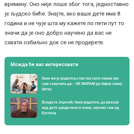
времену. Оно није лоше због тога, једноставно
је људско биће. Знајте, ако ваше дете има 8
година и не чује шта му кажете по пети пут то
значи да је оно добро научено да вас не
схвати озбиљно док се не продерете.
Можда ће вас интересовати
Како ми је родитељство постало лакше јер
сам схватила да – НЕ МОРАМ да бијем сваку
битку
Владета Јеротић: Како родитељ да реагује
кад дете уради нешто лоше, научио сам од
Енглеза