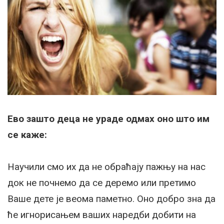
Ево зашто деца не ураде одмах оно што им
се каже:
Научили смо их да не обраћају пажњу на нас
док не почнемо да се деремо или претимо
Ваше дете је веома паметно. Оно добро зна да
ће игнорисањем ваших наредби добити на