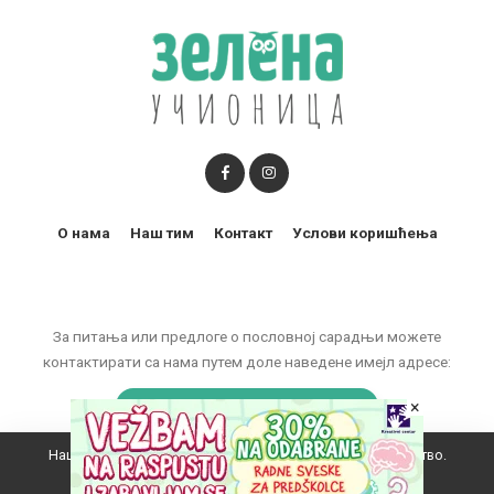
О нама
Наш тим
Контакт
Услови коришћења
За питања или предлоге о пословној сарадњи можете
контактирати са нама путем доле наведене имејл адресе:
marketing@zelenaucionica.com
×
Наш вебсајт користи колачиће да побољша ваше искуство.
© 2011-2024 Copyright by Zelena učionica. All Rights reserved.
Прихватам