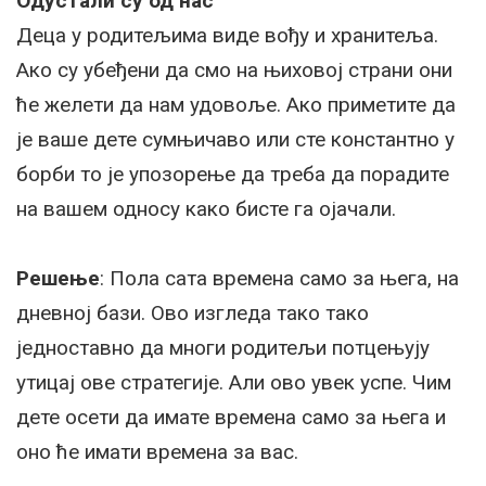
Одустали су од нас
Деца у родитељима виде вођу и хранитеља.
Ако су убеђени да смо на њиховој страни они
ће желети да нам удовоље. Ако приметите да
је ваше дете сумњичаво или сте константно у
борби то је упозорење да треба да порадите
на вашем односу како бисте га ојачали.
Решење
: Пола сата времена само за њега, на
дневној бази. Ово изгледа тако тако
једноставно да многи родитељи потцењују
утицај ове стратегије. Али ово увек успе. Чим
дете осети да имате времена само за њега и
оно ће имати времена за вас.