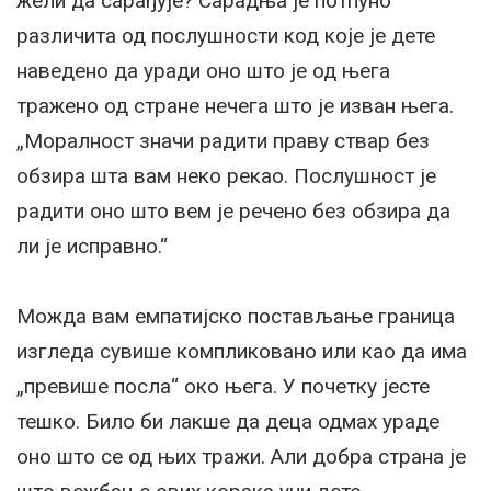
жели да сарађује? Сарадња је потпуно
различита од послушности код које је дете
наведено да уради оно што је од њега
тражено од стране нечега што је изван њега.
„Моралност значи радити праву ствар без
обзира шта вам неко рекао. Послушност је
радити оно што вем је речено без обзира да
ли је исправно.“
Можда вам емпатијско постављање граница
изгледа сувише компликовано или као да има
„превише посла“ око њега. У почетку јесте
тешко. Било би лакше да деца одмах ураде
оно што се од њих тражи. Али добра страна је