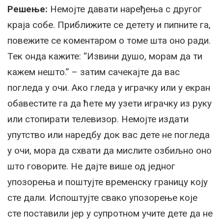
Решење:
Немојте давати наређења с другог
краја собе. Приближите се детету и пипните га,
повежите се коментаром о томе шта оно ради.
Тек онда кажите: “Извини душо, морам да ти
кажем нешто.” – затим сачекајте да вас
погледа у очи. Ако гледа у играчку или у екран
обавестите га да ћете му узети играчку из руку
или стопирати телевизор. Немојте издати
упутство или наредбу док вас дете не погледа
у очи, мора да схвати да мислите озбиљно оно
што говорите. Не дајте више од једног
упозорења и поштујте временску границу коју
сте дали. Испоштујте свако упозорење које
сте поставили јер у супротном учите дете да не