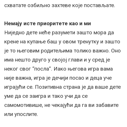
схватате озбиљно захтеве које постављате.
Немају исте приоритете као и ми
Ниједно дете неће разумети зашто мора да
крене на купање баш у овом тренутку и зашто
је то његовим родитељима толико важно. Оно
има нешто друго у својој глави и у сред је
неког свог “посла”. Иако његова игра вама
није важна, игра је дечији посао и деца уче
играјући се. Позитивна страна је да ваше дете
уме да се заигра и тако учи да се
самомотивише, не чекајући да га ви забавите
или упослите.