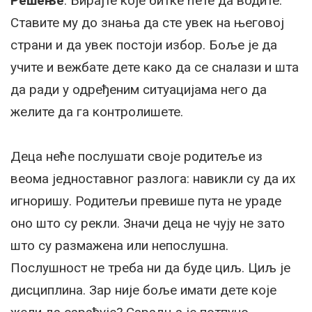
Решење
: Бирајте које битке ћете да водите.
Ставите му до знања да сте увек на његовој
страни и да увек постоји избор. Боље је да
учите и вежбате дете како да се сналази и шта
да ради у одређеним ситуацијама него да
желите да га контролишете.
Деца неће послушати своје родитеље из
веома једноставног разлога: навикли су да их
игноришу. Родитељи превише пута не ураде
оно што су рекли. Значи деца не чују не зато
што су размажена или непослушна.
Послушност не треба ни да буде циљ. Циљ је
дисциплина. Зар није боље имати дете које