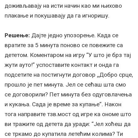
доживљавају на исти начин као ми њихово
плакање и покушавају да га игноришу.
Решење:
Дајте једно упозорење. Када се
вратите за 5 минута поново се повежите са
дететом. Коментаром на игру “У што је брз тај
жути ауто!” успоставите контакт и онда га
подсетите на постигнути договор „Добро срце,
прошло је пет минута. Јел се сећаш шта смо
се договорили? Пет минута без одуговлачења
и кукања. Сада је време за купање”. Након
тога направите тзв.мост од игре ка ономе што
ви тражите од детета да уради: “Јел хоћеш да
се тркамо до купатила летећим колима? Ти