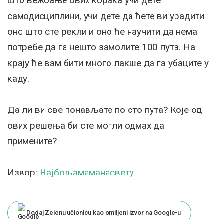
што вежбање ових корака учи дете
самодисциплини, учи дете да ћете ви урадити
оно што сте рекли и оно ће научити да нема
потребе да га нешто замолите 100 пута. На
крају ће вам бити много лакше да га убаците у
каду.
Да ли ви све понављате по сто пута? Које од
ових решења би сте могли одмах да
примените?
Извор:
Најбољамаманасвету
Dodaj Zelenu učionicu kao omiljeni izvor na Google-u