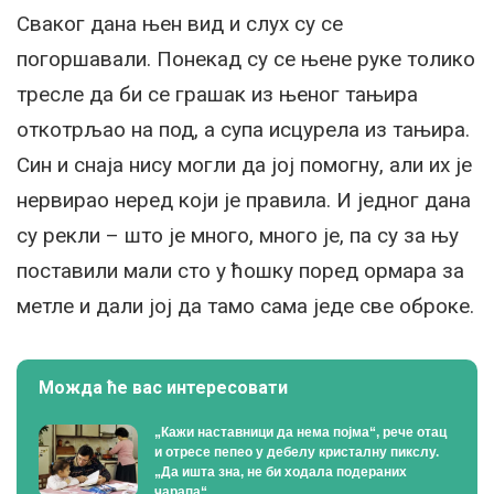
Сваког дана њен вид и слух су се
погоршавали. Понекад су се њене руке толико
тресле да би се грашак из њеног тањира
откотрљао на под, а супа исцурела из тањира.
Син и снаја нису могли да јој помогну, али их је
нервирао неред који је правила. И једног дана
су рекли – што је много, много је, па су за њу
поставили мали сто у ћошку поред ормара за
метле и дали јој да тамо сама једе све оброке.
Можда ће вас интересовати
„Кажи наставници да нема појма“, рече отац
и отресе пепео у дебелу кристалну пикслу.
„Да ишта зна, не би ходала подераних
чарапа“…