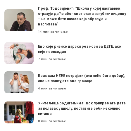
Проф. Тодосијевић: ”Школа у којој наставник
страхује да ће због свог става изгубити лиценцу
– не може бити школа која образује и
васпитава”
14 мин за читање
Ево које ризике царски рез носи за ДЕТЕ, ако
није неопходан
7 мин за читање
Брак вам НЕЋЕ потрајати (или неће бити добар),
ако не поштујете ове границе
4 мин за читање
Учитељица родитељима: Док припремате дете
за полазак у школу, поставите себи неколико
питања
8 мин за читање