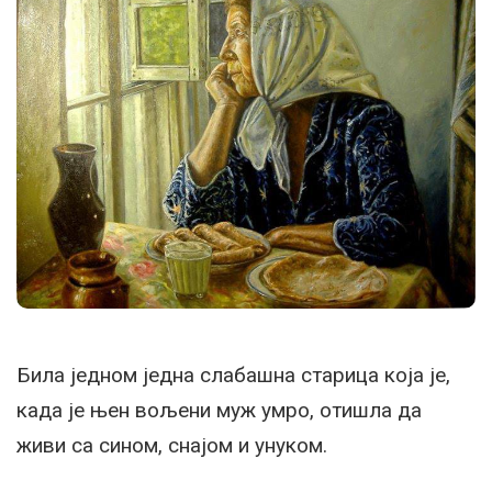
Била једном једна слабашна старица која је,
када је њен вољени муж умро, отишла да
живи са сином, снајом и унуком.