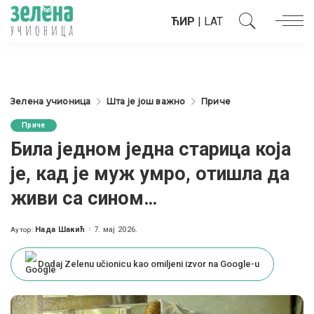
ЋИР
|
LAT
Зелена учионица
Шта је још важно
Приче
Приче
Била једном једна старица која
је, кад је муж умро, отишла да
живи са сином…
Нада Шакић
7. мај 2026.
Аутор:
Posted
by
Dodaj Zelenu učionicu kao omiljeni izvor na Google-u