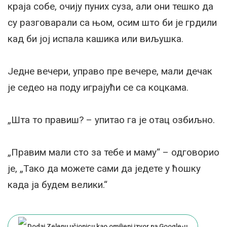
краја собе, очију пуних суза, али они тешко да
су разговарали са њом, осим што би је грдили
кад би јој испала кашика или виљушка.
Једне вечери, управо пре вечере, мали дечак
је седео на поду играјући се са коцкама.
„Шта то правиш? – упитао га је отац озбиљно.
„Правим мали сто за тебе и маму“ – одговорио
је, „Тако да можете сами да једете у ћошку
када ја будем велики.“
Dodaj Zelenu učionicu kao omiljeni izvor na Google-u