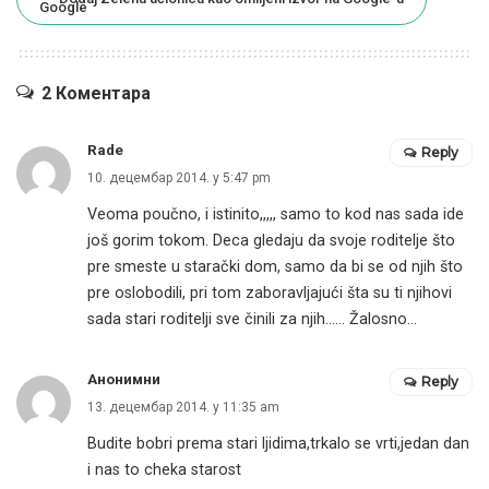
2 Коментара
Rade
Reply
10. децембар 2014. у 5:47 pm
Veoma poučno, i istinito,,,,, samo to kod nas sada ide
još gorim tokom. Deca gledaju da svoje roditelje što
pre smeste u starački dom, samo da bi se od njih što
pre oslobodili, pri tom zaboravljajući šta su ti njihovi
sada stari roditelji sve činili za njih…… Žalosno…
Анонимни
Reply
13. децембар 2014. у 11:35 am
Budite bobri prema stari ljidima,trkalo se vrti,jedan dan
i nas to cheka starost