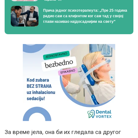
Прича једног психотерапеута: „Пре 25 година
радио сам са клијентом ког сам тад у својој
глави називао најдосаднијим на свету”
За време јела, она би их гледала са другог