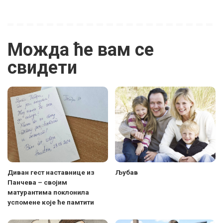
Можда ће вам се
свидети
Диван гест наставнице из
Љубав
Панчева – својим
матурантима поклонила
успомене које ће памтити