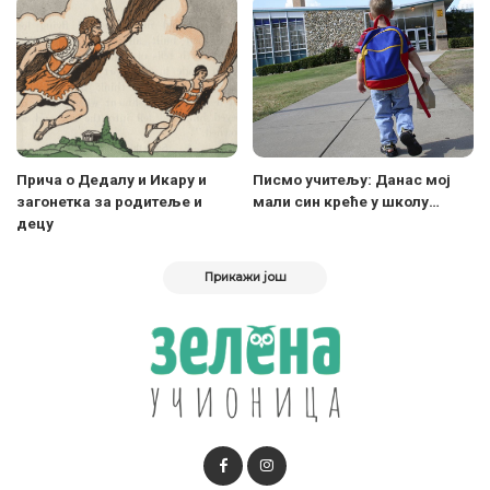
Прича о Дедалу и Икару и
Писмо учитељу: Данас мој
загонетка за родитеље и
мали син креће у школу…
децу
Прикажи још