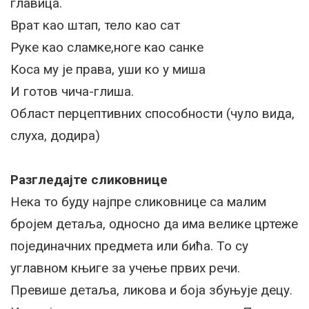
главица.
Врат као штап, тело као сат
Руке као сламке,ноге као санке
Коса му је права, уши ко у миша
И готов чича-глиша.
Област перцептивних способности (чуло вида,
слуха, додира)
Разгледајте сликовнице
Нека то буду најпре сликовнице са малим
бројем детаља, односно да има велике цртеже
појединачних предмета или бића. То су
углавном књиге за учење првих речи.
Превише детаља, ликова и боја збуњује децу.