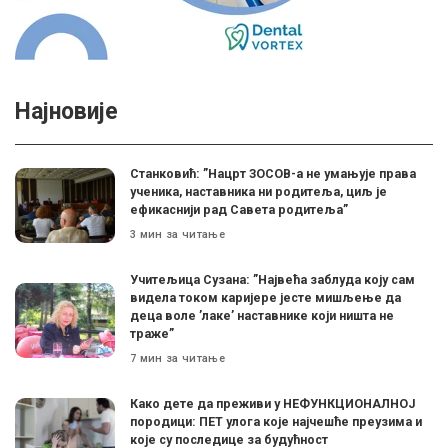
Најновије
Станковић: ”Нацрт ЗОСОВ-а не умањује права
ученика, наставника ни родитеља, циљ је
ефикаснији рад Савета родитеља”
3 мин за читање
Учитељица Сузана: ”Највећа заблуда коју сам
видела током каријере јесте мишљење да
деца воле ’лаке’ наставнике који ништа не
траже”
7 мин за читање
Како дете да преживи у НЕФУНКЦИОНАЛНОЈ
породици: ПЕТ улога које најчешће преузима и
које су последице за будућност