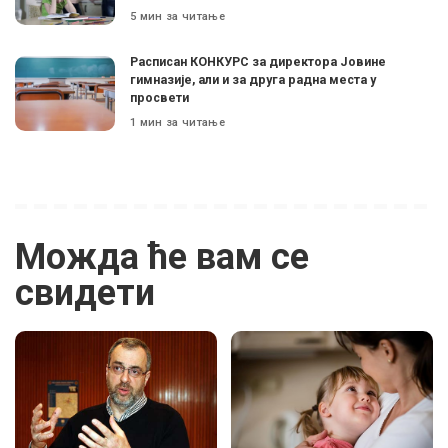
5 мин за читање
Расписан КОНКУРС за директора Јовине
гимназије, али и за друга радна места у
просвети
1 мин за читање
Можда ће вам се
свидети