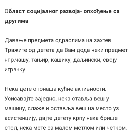
О
бласт социјалног развоја- опхођење са
другима
Давање предмета одраслима на захтев.
Тражите од детета да Вам дода неки предмет
нпр.чашу, тањир, кашику, даљински, своју
играчку…
Нека дете опонаша кућне активности.
Усисавајте заједно, нека ставља веш у
машину, слаже и оставља веш на место уз
асистенцију, дајте детету крпу нека брише
стол, нека мете са малом метлом или четком.