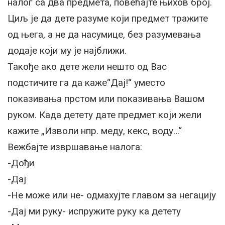
налог са два предмета, повећајте њихов број.
Циљ је да дете разуме који предмет тражите
од њега, а не да насумице, без разумевања
додаје који му је најближи.
Такође ако дете жели нешто од Вас
подстичите га да каже“Дај!“ уместо
показивања прстом или показивања Вашом
руком. Када детету дате предмет који жели
кажите „Изволи нпр. меду, кекс, воду…“
Вежбајте извршавање налога:
-Дођи
-Дај
-Не може или не- одмахујте главом за негацију
-Дај ми руку- испружите руку ка детету