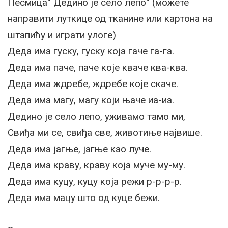
Песмица“ Дедино је село лепо“ (можете
направити луткице од тканине или картона на
штапићу и играти улоге)
Деда има гуску, гуску која гаче га-га.
Деда има паче, паче које кваче ква-ква.
Деда има ждребе, ждребе које скаче.
Деда има магу, магу који њаче иа-иа.
Дедино је село лепо, уживамо тамо ми,
Свиђа ми се, свиђа све, животиње највише.
Деда има јагње, јагње као луче.
Деда има краву, краву која муче му-му.
Деда има куцу, куцу која режи р-р-р-р.
Деда има мацу што од куце бежи.