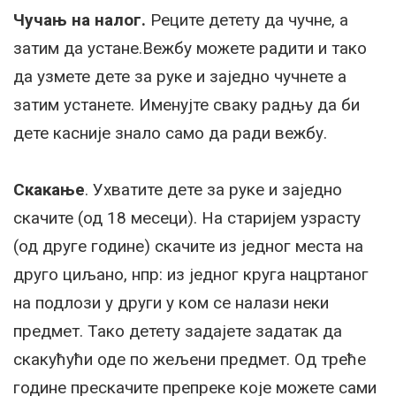
Чучањ на налог.
Реците детету да чучне, а
затим да устане.Вежбу можете радити и тако
да узмете дете за руке и заједно чучнете а
затим устанете. Именујте сваку радњу да би
дете касније знало само да ради вежбу.
Скакање
. Ухватите дете за руке и заједно
скачите (од 18 месеци). На старијем узрасту
(од друге године) скачите из једног места на
друго циљано, нпр: из једног круга нацртаног
на подлози у други у ком се налази неки
предмет. Тако детету задајете задатак да
скакућући оде по жељени предмет. Од треће
године прескачите препреке које можете сами