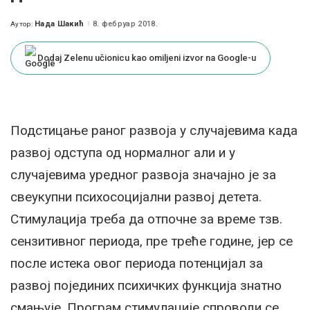
Нада Шакић
8. фебруар 2018.
Аутор:
Posted
by
Dodaj Zelenu učionicu kao omiljeni izvor na Google-u
Подстицање раног развоја у случајевима када
развој одступа од нормалног али и у
случајевима уредног развоја значајно је за
свеукупни психосоцијални развој детета.
Стимулација треба да отпочне за време тзв.
сензитивног периода, пре треће године, јер се
после истека овог периода потенцијал за
развој појединих психичких функција знатно
смањује. Програм стимулације спроводи се