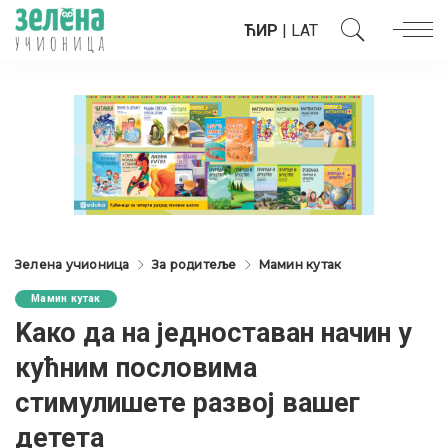
ЋИР
|
LAT
Зелена учионица
За родитеље
Мамин кутак
Мамин кутак
Kaко да на једноставан начин у
кућним пословима
стимулишете развој вашег
детета