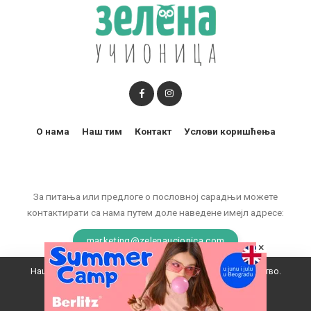
О нама
Наш тим
Контакт
Услови коришћења
За питања или предлоге о пословној сарадњи можете
контактирати са нама путем доле наведене имејл адресе:
marketing@zelenaucionica.com
×
Наш вебсајт користи колачиће да побољша ваше искуство.
© 2011-2024 Copyright by Zelena učionica. All Rights reserved.
Прихватам