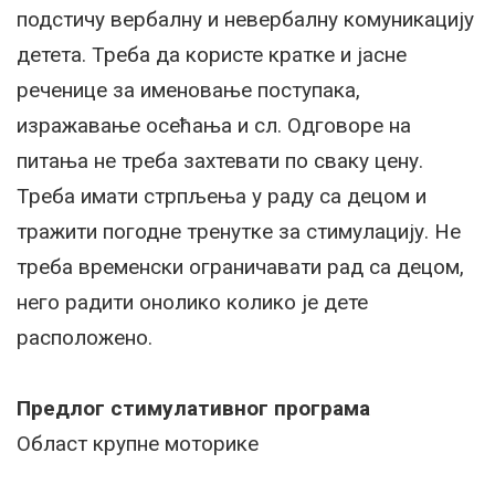
подстичу вербалну и невербалну комуникацију
детета. Треба да користе кратке и јасне
реченице за именовање поступака,
изражавање осећања и сл. Одговоре на
питања не треба захтевати по сваку цену.
Треба имати стрпљења у раду са децом и
тражити погодне тренутке за стимулацију. Не
треба временски ограничавати рад са децом,
него радити онолико колико је дете
расположено.
Предлог стимулативног програма
Област крупне моторике