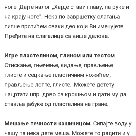
ноге. Дајте налог „Хајде стави главу, па руке и
на крају ноге“. Нека по завршетку слагања
пипне прстићем сваки део који Ви именујете.
Пређите на слагалице са више делова.
Игре пластелином, глином или тестом
.
Стискање, гњечење, кидање, прављење
глисте и сецкање пластичним ножићем,
прављење лопте, глисте…Можете детету
нацртати нпр. дрво са крошњом и дати му да
ставља јабуке од пластелина на гране.
Мешање течности кашичицом.
Сипајте воду у
чашу па нека дете меша. Можете то радити и у