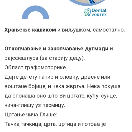
Храњење кашиком
и виљушком, самостално.
Откопчавање и закопчавање дугмади
и
рајсфешлуса (за старију децу).
Област графомоторике
Дајте детету папир и оловку, дрвене или
воштане бојице, и нека жврља. Нека покуша
да опонаша оно што Ви цртате, кућу, сунце,
чича-глишу уз песмицу.
Цртање чича Глише:
Тачка,тачкица, црта, цртица и готова је