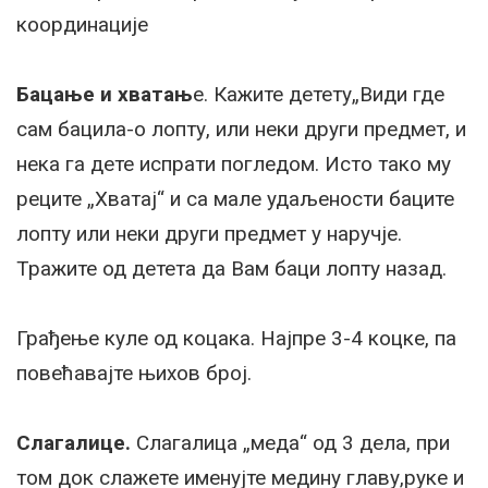
координације
Бацање и хватањ
е. Кажите детету„Види где
сам бацила-о лопту, или неки други предмет, и
нека га дете испрати погледом. Исто тако му
реците „Хватај“ и са мале удаљености баците
лопту или неки други предмет у наручје.
Тражите од детета да Вам баци лопту назад.
Грађење куле од коцака. Најпре 3-4 коцке, па
повећавајте њихов број.
Слагалице.
Слагалица „меда“ од 3 дела, при
том док слажете именујте медину главу,руке и