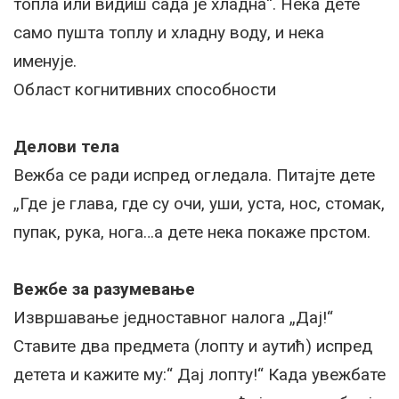
топла или видиш сада је хладна“. Нека дете
само пушта топлу и хладну воду, и нека
именује.
Област когнитивних способности
Делови тела
Вежба се ради испред огледала. Питајте дете
„Где је глава, где су очи, уши, уста, нос, стомак,
пупак, рука, нога…а дете нека покаже прстом.
Вежбе за разумевање
Извршавање једноставног налога „Дај!“
Ставите два предмета (лопту и аутић) испред
детета и кажите му:“ Дај лопту!“ Када увежбате