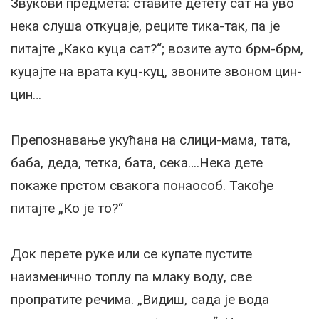
Звукови предмета: ставите детету сат на уво
нека слуша откуцаје, реците тика-так, па је
питајте „Како куца сат?“; возите ауто брм-брм,
куцајте на врата куц-куц, звоните звоном цин-
цин…
Препознавање укућана на слици-мама, тата,
баба, деда, тетка, бата, сека….Нека дете
покаже прстом свакога понаособ. Такође
питајте „Ко је то?“
Док перете руке или се купате пустите
наизменично топлу па млаку воду, све
пропратите речима. „Видиш, сада је вода