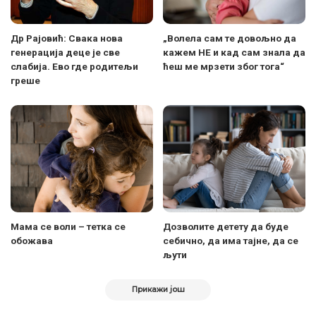
Др Рајовић: Свака нова
„Волела сам те довољно да
генерација деце је све
кажем НЕ и кад сам знала да
слабија. Ево где родитељи
ћеш ме мрзети због тога“
греше
Мама се воли – тетка се
Дозволите детету да буде
обожава
себично, да има тајне, да се
љути
Прикажи још