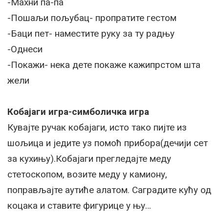
-Махни па-па
-Пошаљи пољубац- пропратите гестом
-Баци пет- наместите руку за ту радњу
-Однеси
-Покажи- нека дете покаже кажипрстом шта
жели
Кобајаги игра-симболичка игра
Кувајте ручак кобајаги, исто тако пијте из
шољица и једите уз помоћ прибора(дечији сет
за кухињу).Кобајаги прегледајте меду
стетоскопом, возите меду у камиону,
поправљајте аутиће алатом. Саградите кућу од
коцака и ставите фигурице у њу…