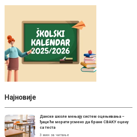
Најновије
Данске школе мењају систем оцењивања –
ђаци ће морати усмено да бране СВАКУ оцену
са теста
3 мин за читање