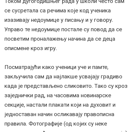
Током дугогодишњег рада у школи често сам
се сусретала са речима које код ученика
изазивају недоумице у писању и у говору.
Управо те недоумице постале су повод да се
посветим проналажењу начина да се деца
описмене кроз игру.
Посматрајући како ученици уче и памте,
закључила сам да најлакше усвајају градиво
када је представљено сликовито. Тако су кроз
заједнички рад, на часовима новинарске
секције, настали плакати који на духовит и
једноставан начин осликавају правописна
правила. Фотографије (од којих су неке