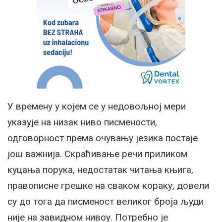
У времену у којем се у недовољној мери
указује на низак ниво писмености,
одговорност према очувању језика постаје
још важнија. Скраћивање речи приликом
куцања порука, недостатак читања књига,
правописне грешке на сваком кораку, довели
су до тога да писменост великог броја људи
није на завидном нивоу. Потребно је