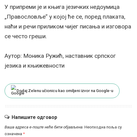
У припреми је и књига језичких недоумица
„Правословље” у којој ће се, поред плаката,
наћи и речи приликом чијег писања и изговора
се често греши.
Аутор: Моника Ружић, наставник српског
језика и књижевности
Dodaj Zelenu učionicu kao omiljeni izvor na Google-u
Напишите одговор
Ваша адреса е-поште неће бити објављена.
Неопходна поља су
означена
*