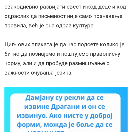
свакодневно развијати свест и код деце и код
одраслих да писменост није само познавање
правила, већ је она одраз културе.
Циљ ових плаката је да нас подсете колико је
битно да познајемо и поштујемо правописну
норму, али и да пробуде размишљање о
важности очувања језика.