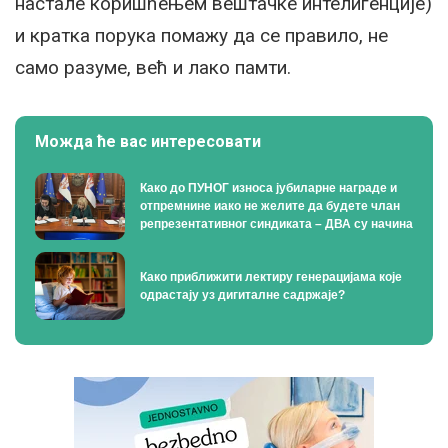
настале коришћењем вештачке интелигенције)
и кратка порука помажу да се правило, не
само разуме, већ и лако памти.
Можда ће вас интересовати
Како до ПУНОГ износа јубиларне награде и
отпремнине иако не желите да будете члан
репрезентативног синдиката – ДВА су начина
Како приближити лектиру генерацијама које
одрастају уз дигиталне садржаје?