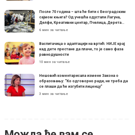
После 70 година – шта ће бити с Београдским
сајмом књига? Од учешћа одустали Лагуна,
Делфи, Креативни центар, Пчелица, Дерета…
6 мин за читање
Васпитачица о адаптацији на вртић: НИЈЕ крај
кад дете престане да плаче, то је само фаза
равнодушности
10 мин за читање
Нешовић коментарисала измене Закона о
образовању: ”Ко одговорно ради, не треба да
се плаши да ће изгубити лиценцу”
3 мин за читање
Можда ће вам се