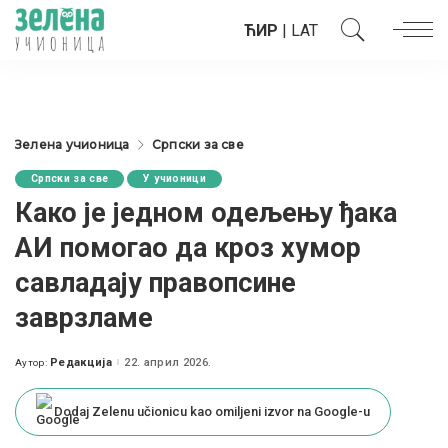
ЋИР
|
LAT
Зелена учионица
Српски за све
Српски за све
У учионици
Како је једном одељењу ђака
АИ помогао да кроз хумор
савладају правопсине
заврзламе
Редакција
22. април 2026.
Аутор:
Posted
by
Dodaj Zelenu učionicu kao omiljeni izvor na Google-u