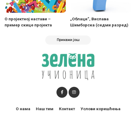
О пројектној настави –
„Облаци“, Вислава
пример скице пројекта
Шимборска (седми разред)
Прикажи још
О нама
Наш тим
Контакт
Услови коришћења