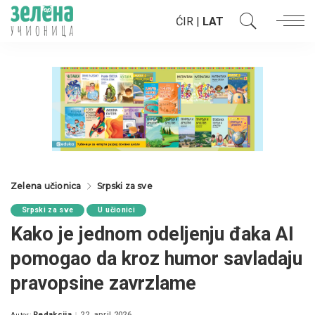
ĆIR
|
LAT
Zelena učionica
Srpski za sve
Srpski za sve
U učionici
Kako je jednom odeljenju đaka AI
pomogao da kroz humor savladaju
pravopsine zavrzlame
Redakcija
22. april 2026.
Autor: