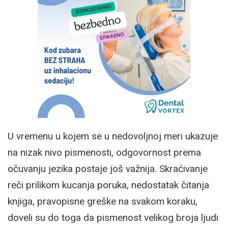
U vremenu u kojem se u nedovoljnoj meri ukazuje
na nizak nivo pismenosti, odgovornost prema
očuvanju jezika postaje još važnija. Skraćivanje
reči prilikom kucanja poruka, nedostatak čitanja
knjiga, pravopisne greške na svakom koraku,
doveli su do toga da pismenost velikog broja ljudi