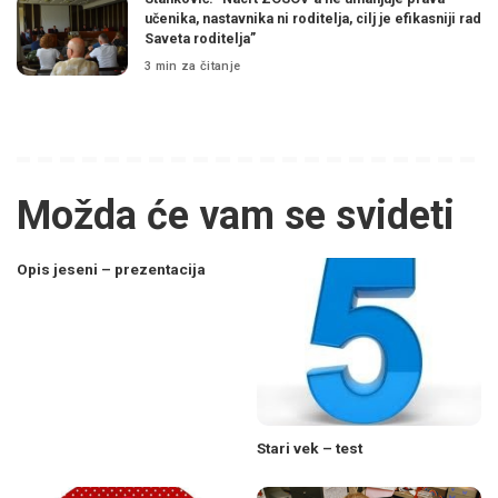
učenika, nastavnika ni roditelja, cilj je efikasniji rad
Saveta roditelja”
3 min za čitanje
Možda će vam se svideti
Opis jeseni – prezentacija
Stari vek – test