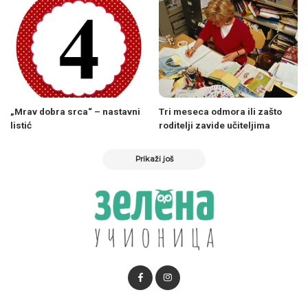
„Mrav dobra srca“ – nastavni
Tri meseca odmora ili zašto
listić
roditelji zavide učiteljima
Prikaži još