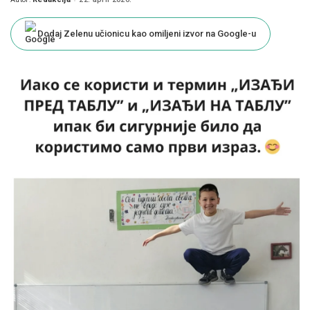
Posted
by
Dodaj Zelenu učionicu kao omiljeni izvor na Google-u