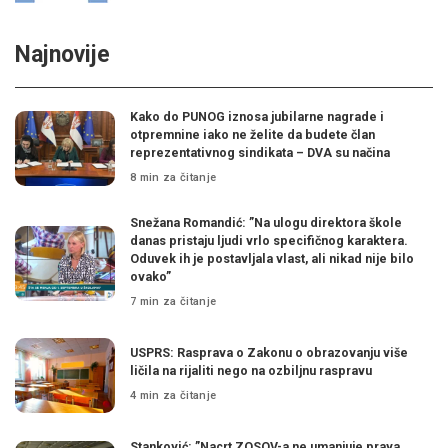
Najnovije
Kako do PUNOG iznosa jubilarne nagrade i
otpremnine iako ne želite da budete član
reprezentativnog sindikata – DVA su načina
8 min za čitanje
Snežana Romandić: ”Na ulogu direktora škole
danas pristaju ljudi vrlo specifičnog karaktera.
Oduvek ih je postavljala vlast, ali nikad nije bilo
ovako”
7 min za čitanje
USPRS: Rasprava o Zakonu o obrazovanju više
ličila na rijaliti nego na ozbiljnu raspravu
4 min za čitanje
Stanković: ”Nacrt ZOSOV-a ne umanjuje prava