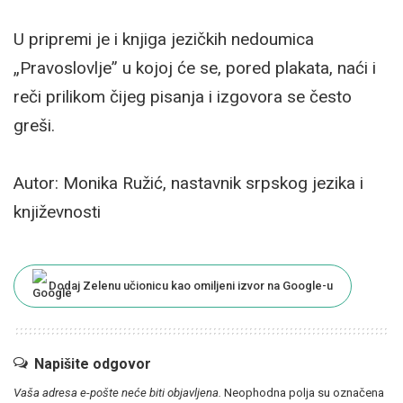
U pripremi je i knjiga jezičkih nedoumica
„Pravoslovlje” u kojoj će se, pored plakata, naći i
reči prilikom čijeg pisanja i izgovora se često
greši.
Autor: Monika Ružić, nastavnik srpskog jezika i
književnosti
Dodaj Zelenu učionicu kao omiljeni izvor na Google-u
Napišite odgovor
Vaša adresa e-pošte neće biti objavljena.
Neophodna polja su označena