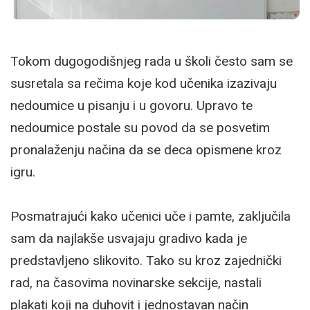
Tokom dugogodišnjeg rada u školi često sam se
susretala sa rečima koje kod učenika izazivaju
nedoumice u pisanju i u govoru. Upravo te
nedoumice postale su povod da se posvetim
pronalaženju načina da se deca opismene kroz
igru.
Posmatrajući kako učenici uče i pamte, zaključila
sam da najlakše usvajaju gradivo kada je
predstavljeno slikovito. Tako su kroz zajednički
rad, na časovima novinarske sekcije, nastali
plakati koji na duhovit i jednostavan način