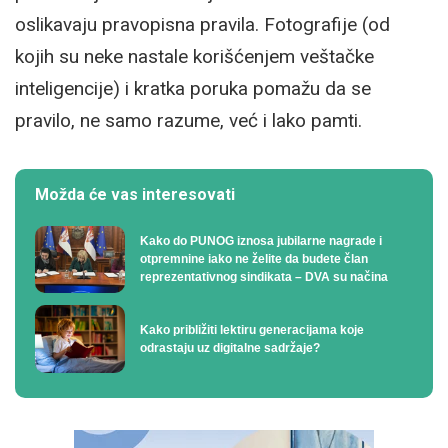
oslikavaju pravopisna pravila. Fotografije (od
kojih su neke nastale korišćenjem veštačke
inteligencije) i kratka poruka pomažu da se
pravilo, ne samo razume, već i lako pamti.
Možda će vas interesovati
Kako do PUNOG iznosa jubilarne nagrade i
otpremnine iako ne želite da budete član
reprezentativnog sindikata – DVA su načina
Kako približiti lektiru generacijama koje
odrastaju uz digitalne sadržaje?