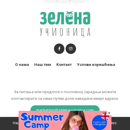
О нама
Наш тим
Контакт
Услови коришћења
За питања или предлоге о пословној сарадњи можете
контактирати са нама путем доле наведене имејл адресе:
marketing@zelenaucionica.com
×
Наш вебсајт користи колачиће да побољша ваше искуство.