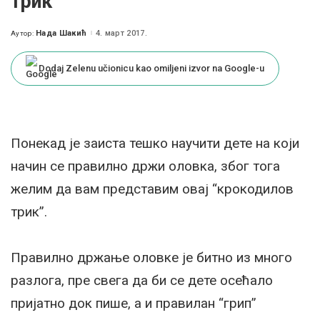
трик”
Нада Шакић
4. март 2017.
Аутор:
Posted
by
Dodaj Zelenu učionicu kao omiljeni izvor na Google-u
Понекад је заиста тешко научити дете на који
начин се правилно држи оловка, због тога
желим да вам представим овај “крокодилов
трик”.
Правилно држање оловке је битно из много
разлога, пре свега да би се дете осећало
пријатно док пише, а и правилан “грип”