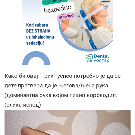
Како би овај “трик” успео потребно је да се
дете претвара да је његова/њена рука
(доминантна рука којом пише) корокодил.
(слика испод)