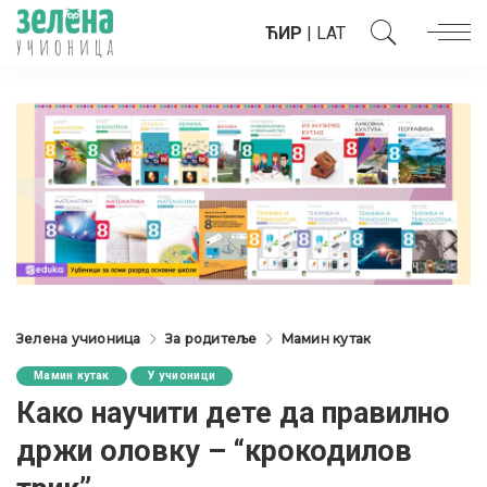
ЋИР
|
LAT
Зелена учионица
За родитеље
Мамин кутак
Мамин кутак
У учионици
Како научити дете да правилно
држи оловку – “крокодилов