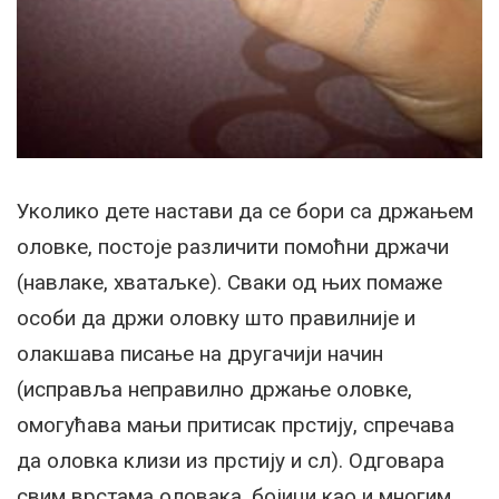
Уколико дете настави да се бори са држањем
оловке, постоје различити помоћни држачи
(навлаке, хватаљке). Сваки од њих помаже
особи да држи оловку што правилније и
олакшава писање на другачији начин
(исправља неправилно држање оловке,
омогућава мањи притисак прстију, спречава
да оловка клизи из прстију и сл). Одговара
свим врстама оловака, бојици као и многим