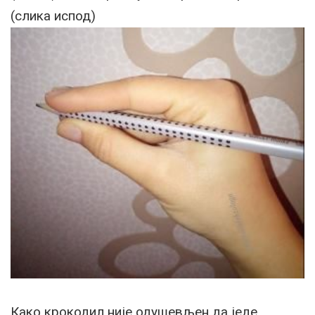
(слика испод)
Како крокодил није одушевљен да једе