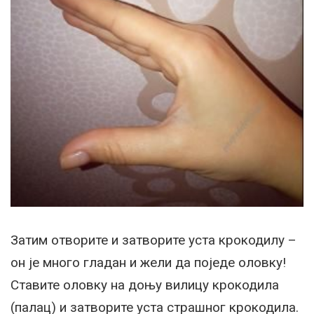
Затим отворите и затворите уста крокодилу –
он је много гладан и жели да поједе оловку!
Ставите оловку на доњу вилицу крокодила
(палац) и затворите уста страшног крокодила.