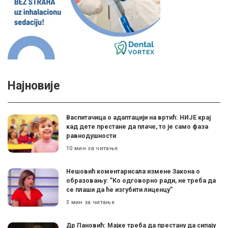
Најновије
Васпитачица о адаптацији на вртић: НИЈЕ крај
кад дете престане да плаче, то је само фаза
равнодушности
10 мин за читање
Нешовић коментарисала измене Закона о
образовању: ”Ко одговорно ради, не треба да
се плаши да ће изгубити лиценцу”
3 мин за читање
Др Пановић: Мајке треба да престану да сипају