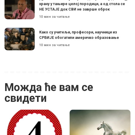
храну у тањире целој породици, а од стола се
НЕ УСТАЈЕ док СВИ не заврше оброк
10 мин за читање
Како су учитељи, професори, научници из
СРБИЈЕ обогатили америчко образовање
10 мин за читање
Можда ће вам се
свидети