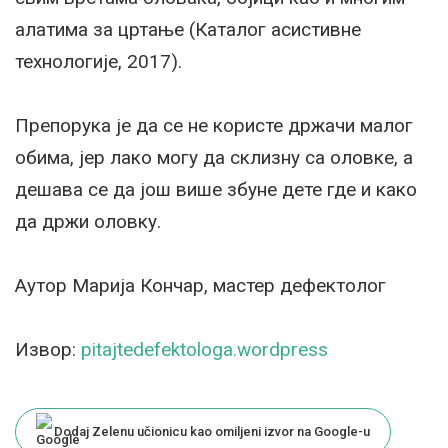
алатима за цртање (Каталог асистивне
технологије, 2017).
Препорука је да се не користе држачи малог
обима, јер лако могу да склизну са оловке, а
дешава се да још више збуне дете где и како
да држи оловку.
Аутор Марија Кончар, мастер дефектолог
Извор:
pitajtedefektologa.wordpress
Dodaj Zelenu učionicu kao omiljeni izvor na Google-u