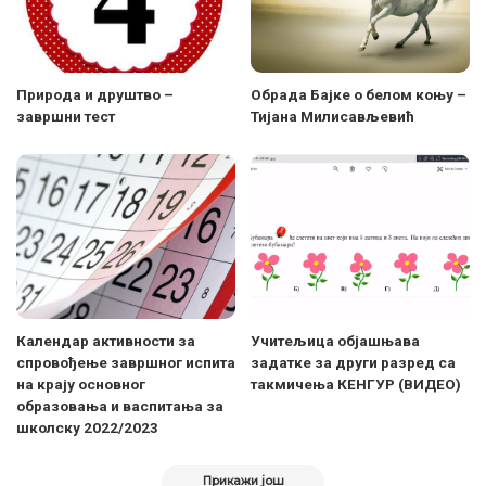
Природа и друштво –
Обрада Бајке о белом коњу –
завршни тест
Тијана Милисављевић
Календар активности за
Учитељица објашњава
спровођење завршног испита
задатке за други разред са
на крају основног
такмичења КЕНГУР (ВИДЕО)
образовања и васпитања за
школску 2022/2023
Прикажи још