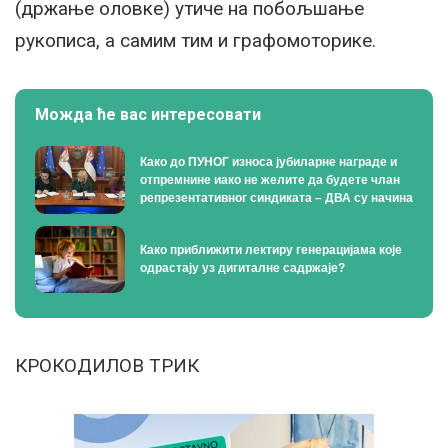
(држање оловке) утиче на побољшање
рукописа, а самим тим и графомоторике.
Можда ће вас интересовати
Како до ПУНОГ износа јубиларне награде и
отпремнине иако не желите да будете члан
репрезентативног синдиката – ДВА су начина
Како приближити лектиру генерацијама које
одрастају уз дигиталне садржаје?
КРОКОДИЛОВ ТРИК