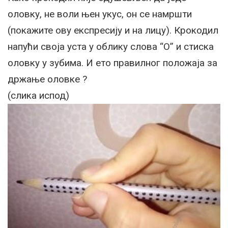
оловку, не воли њен укус, он се намршти
(покажите ову експресију и на лицу). Крокодил
напући своја уста у облику слова “О” и стиска
оловку у зубима. И ето правилног положаја за
држање оловке ?
(слика испод)