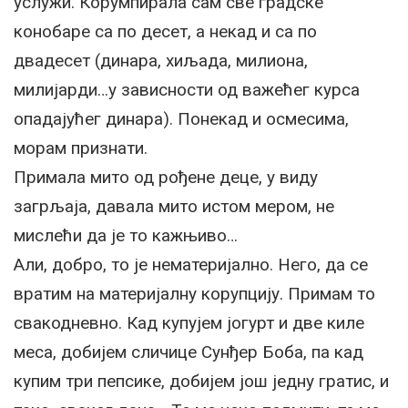
услужи. Корумпирала сам све градске
конобаре са по десет, а некад и са по
двадесет (динара, хиљада, милиона,
милијарди…у зависности од важећег курса
опадајућег динара). Понекад и осмесима,
морам признати.
Примала мито од рођене деце, у виду
загрљаја, давала мито истом мером, не
мислећи да је то кажњиво…
Али, добро, то је нематеријално. Него, да се
вратим на материјалну корупцију. Примам то
свакодневно. Кад купујем јогурт и две киле
меса, добијем сличице Сунђер Боба, па кад
купим три пепсике, добијем још једну гратис, и