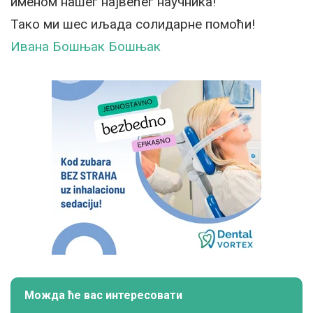
именом нашег највећег научника!
Тако ми шес иљада солидарне помоћи!
Ивана Бошњак Бошњак
Можда ће вас интересовати