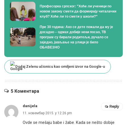
Професорка српског: ”Хоће ли ученици по
новом закону смети да формирају читалачки
клуб? Хоће ли то смети у школи?”
Пре 30 година: Ако се дете пожали да му је
досадно – одмах добије неки посао, ТВ
програм су бирали родитељи, ручало се
заједно, јављање на улици је било
ОБАВЕЗНО
Dodaj Zelenu učionicu kao omiljeni izvor na Google-u
5 Коментара
danijela
Reply
11. новембар 2015. у 12:26 pm
Ovde se mešaju babe i žabe. Kada se nešto dobije