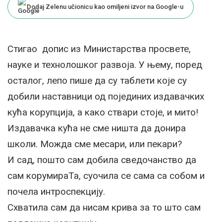
Dodaj Zelenu učionicu kao omiljeni izvor na Google-u
Стигао допис из Министарства просвете,
науке и технолошког развоја. У њему, поред
осталог, лепо пише да су таблети које су
добили наставници од појединих издавачких
кућа корупција, а како ствари стоје, и мито!
Издавачка кућа не сме ништа да донира
школи. Можда сме месари, или пекари?
И сад, пошто сам добила сведочанство да
сам корумираТа, суочила се сама са собом и
почела интроспекцију.
Схватила сам да нисам крива за то што сам