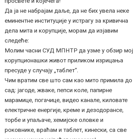
просвете и којечега!
Да ја не набрајам даље, да не бих увела неке
еминентне институције у истрагу за кривична
дела мита и корупције, морам да изјавим
следеће:
Молим часни СУД МПНТР да узме у обзир мој
корупционашки живот приликом изрицања
пресуде у случају „таблет“.
Чим вратим све што сам као мито примила до
сад: јагоде, жваке, пепси коле, папирне
марамице, погачице, видео канале, киловате
електричне енергије, креме и дезодорансе,
торбе и упаљаче, хемијске оловке и
роковнике, враћам и таблет, кинески, са све