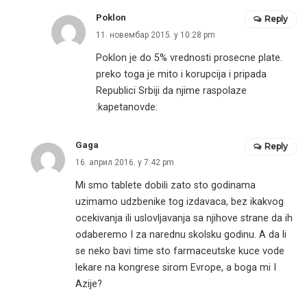
Poklon
Reply
11. новембар 2015. у 10:28 pm
Poklon je do 5% vrednosti prosecne plate.
preko toga je mito i korupcija i pripada
Republici Srbiji da njime raspolaze
:kapetanovde:
Gaga
Reply
16. април 2016. у 7:42 pm
Mi smo tablete dobili zato sto godinama
uzimamo udzbenike tog izdavaca, bez ikakvog
ocekivanja ili uslovljavanja sa njihove strane da ih
odaberemo I za narednu skolsku godinu. A da li
se neko bavi time sto farmaceutske kuce vode
lekare na kongrese sirom Evrope, a boga mi I
Azije?