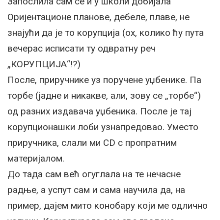
Запослила сам се и у школи добијала
Оријентационе планове, дебеле, плаве, не
знајући да је то корупција (ох, колико ћу пута
вечерас исписати ту одвратну реч
„КОРУПЦИЈА“!?)
После, приручнике уз поручене уџбенике. Па
торбе (јадне и никакве, али, зову се „торбе“)
од разних издавача уџбеника. После је тај
корупционашки лоби узнапредовао. Уместо
приручника, слали ми CD с пропратним
материјалом.
До тада сам већ огуглала на те нечасне
радње, а успут сам и сама научила да, на
пример, дајем мито конобару који ме одлично