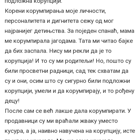
подложна корупцији.
Корени корумпирања моје личности,
персоналитета и дигнитета сежу од мог
најранијег детињства. За поједен спанаћ, мама
ме корумпирала јагодама. Тата ми читао бајке
да бих заспала. Нису ми рекли да је то
корупција! И то су ми родитељи! Но, пошто су
били просветни радници, сад тек схватам да
су и они, осим што су сигурно били подложни
корупцији, умели и да корумпирају, и то рођену
децу!
После сам се већ лакше дала корумпирати. У
продавници су ми враћали жваку уместо
кусура, а ја, наивно навучена на корупцију, исте