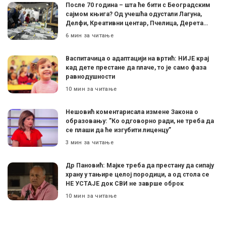
После 70 година – шта ће бити с Београдским
сајмом књига? Од учешћа одустали Лагуна,
Делфи, Креативни центар, Пчелица, Дерета…
6 мин за читање
Васпитачица о адаптацији на вртић: НИЈЕ крај
кад дете престане да плаче, то је само фаза
равнодушности
10 мин за читање
Нешовић коментарисала измене Закона о
образовању: ”Ко одговорно ради, не треба да
се плаши да ће изгубити лиценцу”
3 мин за читање
Др Пановић: Мајке треба да престану да сипају
храну у тањире целој породици, а од стола се
НЕ УСТАЈЕ док СВИ не заврше оброк
10 мин за читање