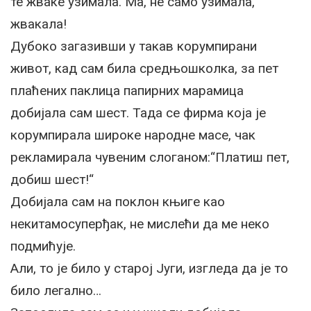
те жваке узимала. Ма, не само узимала,
жвакала!
Дубоко загазивши у такав корумпирани
живот, кад сам била средњошколка, за пет
плаћених паклица папирних марамица
добијала сам шест. Тада се фирма која је
корумпирала широке народне масе, чак
рекламирала чувеним слоганом:“Платиш пет,
добиш шест!“
Добијала сам на поклон књиге као
некитамосуперђак, не мислећи да ме неко
подмићује.
Али, то је било у старој Југи, изгледа да је то
било легално…