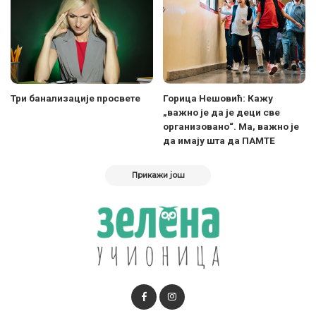
Три банализације просвете
Горица Нешовић: Кажу
„важно је да је деци све
организовано“. Ма, важно је
да имају шта да ПАМТЕ
Прикажи још