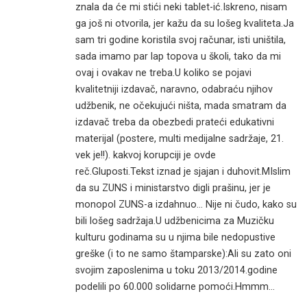
znala da će mi stići neki tablet-ić.Iskreno, nisam
ga još ni otvorila, jer kažu da su lošeg kvaliteta.Ja
sam tri godine koristila svoj računar, isti uništila,
sada imamo par lap topova u školi, tako da mi
ovaj i ovakav ne treba.U koliko se pojavi
kvalitetniji izdavač, naravno, odabraću njihov
udžbenik, ne očekujući ništa, mada smatram da
izdavač treba da obezbedi prateći edukativni
materijal (postere, multi medijalne sadržaje, 21.
vek je!!). kakvoj korupciji je ovde
reč.Gluposti.Tekst iznad je sjajan i duhovit.MIslim
da su ZUNS i ministarstvo digli prašinu, jer je
monopol ZUNS-a izdahnuo… Nije ni čudo, kako su
bili lošeg sadržaja.U udžbenicima za Muzičku
kulturu godinama su u njima bile nedopustive
greške (i to ne samo štamparske):Ali su zato oni
svojim zaposlenima u toku 2013/2014.godine
podelili po 60.000 solidarne pomoći.Hmmm…