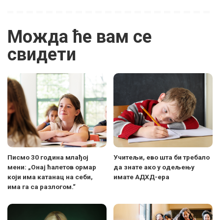
Можда ће вам се
свидети
Писмо 30 година млађој
Учитељи, ево шта би требало
мени: „Онај ћалетов ормар
да знате ако у одељењу
који има катанац на себи,
имате АДХД-ера
има га са разлогом.“