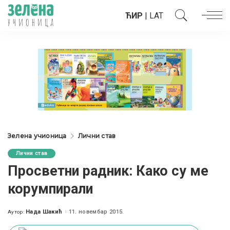
ЋИР
|
LAT
Зелена учионица
Лични став
Лични став
Просветни радник: Како су ме
корумпирали
Нада Шакић
11. новембар 2015.
Аутор:
Posted
by