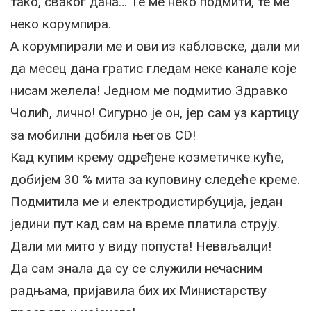
тако, сваког дана… Те ме неко подмити, те ме
неко корумпира.
А корумпирали ме и ови из кабловске, дали ми
да месец дана гратис гледам неке канале које
нисам желела! Једном ме подмитио Здравко
Чолић, лично! Сигурно је он, јер сам уз картицу
за мобилни добила његов CD!
Кад купим крему одређене козметичке куће,
добијем 30 % мита за куповину следеће креме.
Подмитила ме и електродистирбуција, један
једини пут кад сам на време платила струју.
Дали ми мито у виду попуста! Неваљалци!
Да сам знала да су се служили нечасним
радњама, пријавила бих их Министарству