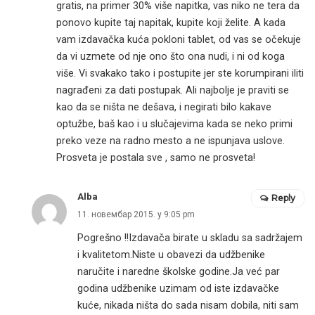
gratis, na primer 30% više napitka, vas niko ne tera da
ponovo kupite taj napitak, kupite koji želite. A kada
vam izdavačka kuća pokloni tablet, od vas se očekuje
da vi uzmete od nje ono što ona nudi, i ni od koga
više. Vi svakako tako i postupite jer ste korumpirani iliti
nagrađeni za dati postupak. Ali najbolje je praviti se
kao da se ništa ne dešava, i negirati bilo kakave
optužbe, baš kao i u slučajevima kada se neko primi
preko veze na radno mesto a ne ispunjava uslove.
Prosveta je postala sve , samo ne prosveta!
Alba
Reply
11. новембар 2015. у 9:05 pm
Pogrešno !!Izdavača birate u skladu sa sadržajem
i kvalitetom.Niste u obavezi da udžbenike
naručite i naredne školske godine.Ja već par
godina udžbenike uzimam od iste izdavačke
kuće, nikada ništa do sada nisam dobila, niti sam