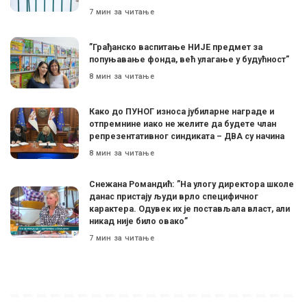
7 мин за читање
”Грађанско васпитање НИЈЕ предмет за
попуњавање фонда, већ улагање у будућност”
8 мин за читање
Како до ПУНОГ износа јубиларне награде и
отпремнине иако не желите да будете члан
репрезентативног синдиката – ДВА су начина
8 мин за читање
Снежана Романдић: ”На улогу директора школе
данас пристају људи врло специфичног
карактера. Одувек их је постављала власт, али
никад није било овако”
7 мин за читање