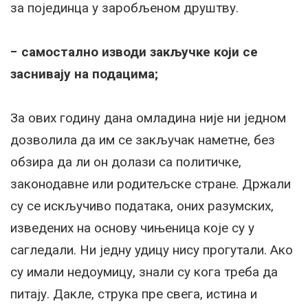
за појединца у заробљеном друштву.
− самостално изводи закључке који се
заснивају на подацима;
За ових годину дана омладина није ни једном
дозволила да им се закључак наметне, без
обзира да ли он долази са политичке,
законодавне или родитељске стране. Држали
су се искључиво података, оних разумских,
изведених на основу чињеница које су у
сагледали. Ни једну удицу нису прогутали. Ако
су имали недоумицу, знали су кога треба да
питају. Дакле, струка пре свега, истина и