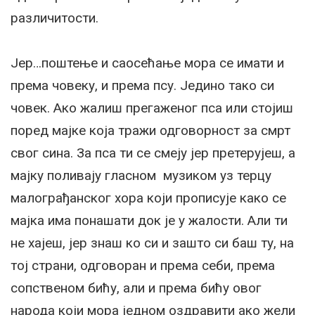
различитости.
Јер…поштење и саосећање мора се имати и
према човеку, и према псу. Једино тако си
човек. Ако жалиш прегаженог пса или стојиш
поред мајке која тражи одговорност за смрт
свог сина. За пса ти се смеју јер претерујеш, а
мајку поливају гласном музиком уз терцу
малограђанског хора који прописује како се
мајка има понашати док је у жалости. Али ти
не хајеш, јер знаш ко си и зашто си баш ту, на
тој страни, одговоран и према себи, према
сопственом бићу, али и према бићу овог
народа који мора једном оздравити ако жели