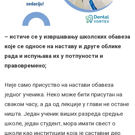
– истиче се у извршавању школских обавеза
које се односе на наставу и друге облике
рада и испуњава их у потпуности и
правовремено;
Није само присуство на настави обавеза
једног ученика. Неко може бити присутан на
сваком часу, а да од лекције у глави не остане
ништа. Један ученик виших разреда средње
школе, један студент, мора имати свест о
школи као институцији која је саставни део