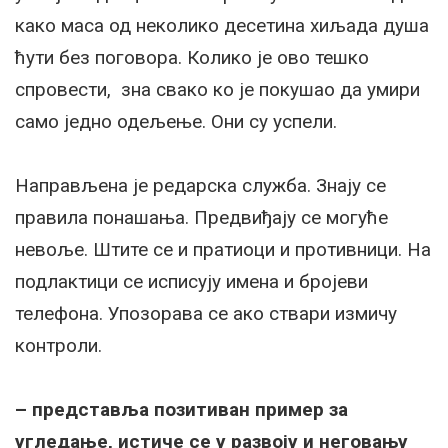
како маса од неколико десетина хиљада душа
ћути без поговора. Колико је ово тешко
спровести, зна свако ко је покушао да умири
само једно одељење. Они су успели.
Направљена је редарска служба. Знају се
правила понашања. Предвиђају се могуће
невоље. Штите се и пратиоци и противници. На
подлактици се исписују имена и бројеви
телефона. Упозорава се ако ствари измичу
контроли.
– представља позитиван пример за
угледање, истиче се у развоју и неговању