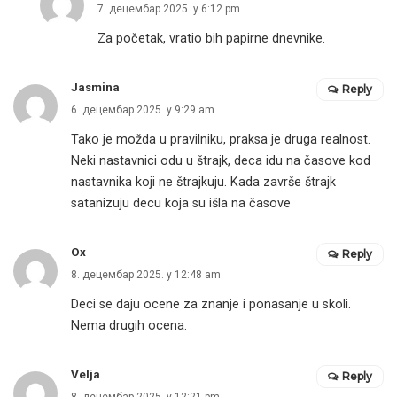
7. децембар 2025. у 6:12 pm
Za početak, vratio bih papirne dnevnike.
Jasmina
Reply
6. децембар 2025. у 9:29 am
Tako je možda u pravilniku, praksa je druga realnost.
Neki nastavnici odu u štrajk, deca idu na časove kod
nastavnika koji ne štrajkuju. Kada završe štrajk
satanizuju decu koja su išla na časove
Ox
Reply
8. децембар 2025. у 12:48 am
Deci se daju ocene za znanje i ponasanje u skoli.
Nema drugih ocena.
Velja
Reply
8. децембар 2025. у 12:21 pm