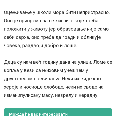
Оцењивање у школи мора бити непристрасно.
Оно је припрема за све испите које треба
положити у животу јер образовање није само
себи сврха, оно треба да гради и обликује
човека, раздвоји добро и лоше.
Деца су нам већ годину дана на улици. Ломе се
копља у вези са њиховим учешћем у
друштвеном превирању. Неки их виде као
хероје и носиоце слободе, неки их своде на
изманипулисану масу, незрелу и нерадну.
Можда ће вас интересовати