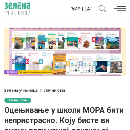
ЋИР
|
LAT
Зелена учионица
Лични став
Лични став
Оцењивање у школи МОРА бити
непристрасно. Коју бисте ви