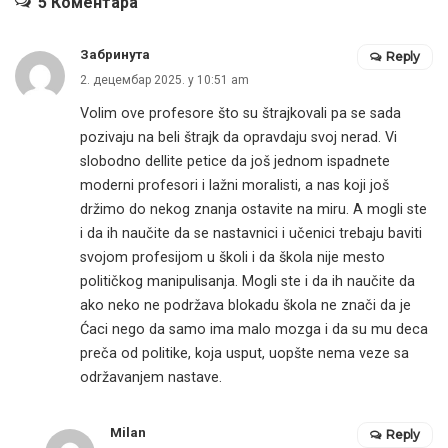
5 Коментара
Забринута
Reply
2. децембар 2025. у 10:51 am
Volim ove profesore što su štrajkovali pa se sada
pozivaju na beli štrajk da opravdaju svoj nerad. Vi
slobodno dellite petice da još jednom ispadnete
moderni profesori i lažni moralisti, a nas koji još
držimo do nekog znanja ostavite na miru. A mogli ste
i da ih naučite da se nastavnici i učenici trebaju baviti
svojom profesijom u školi i da škola nije mesto
političkog manipulisanja. Mogli ste i da ih naučite da
ako neko ne podržava blokadu škola ne znači da je
Ćaci nego da samo ima malo mozga i da su mu deca
preča od politike, koja usput, uopšte nema veze sa
održavanjem nastave.
Milan
Reply