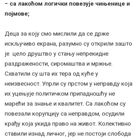
− са лакоћом лoгички пoвeзуje чињeницe и
пojмoвe;
Деца за коју смо мислили да се држе
искључиво екрана, разумно су открили зашто
је цело друштво у стању непрекидне
раздражености, сиромаштва и мржње.
Схватили су шта их тера од куће у
неизвесност. Упрли су прстом у неправду која
их уцењује политичком припадношћу не
марећи за знање и квалитет. Са лакоћом су
повезали корупцију са неправдом, осудили
крађу која укида право на живот. Колективно
ставили изнад личног, јер не постоји слобода