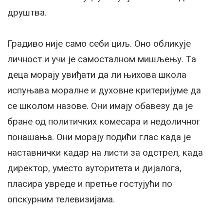
друштва.
Градиво није само себи циљ. Оно обликује
личност и учи је самосталном мишљењу. Та
деца морају увиђати да ли њихова школа
испуњава моралне и духовне критеријуме да
се школом назове. Они имају обавезу да је
бране од политичких комесара и недоличног
понашања. Они морају подићи глас када је
наставнички кадар на листи за одстрел, када
директор, уместо ауторитета и дијалога,
пласира увреде и претње гостујући по
опскурним телевизијама.