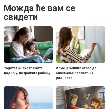
Можда ће вам се
свидети
Родитељи, ако тражите
Коме је уопште стало до
дадиљу, не тражите робињу
мишљења просветних
радника?