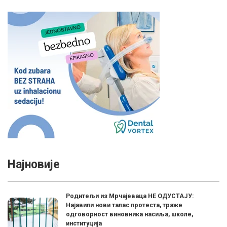
Најновије
Родитељи из Мрчајеваца НЕ ОДУСТАЈУ:
Најавили нови талас протеста, траже
одговорност виновника насиља, школе,
институција