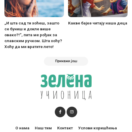
„И шта сад ти хоћеш, зашто
Какве бајке читају наша деца
се буниш и докле више
овако?!“, пита ме рођак за
славским ручком. Шта хоћу?
Хоћу да ми вратите лето!
Прикажи још
О нама
Наш тим
Контакт
Услови коришћења