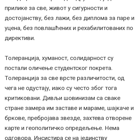
прилике за све, живот у сигурности и
достојанству, без лажи, без диплома за паре и
уцена, без повлашћених и рехабилитованих по
директиви.
Толеранција, хуманост, солидарност су
постали оличење студентског покрета.
Толеранција за све врсте различитости, од
чега не одустају, иако су често због тога
критиковани. Дивљи шовинизам са сваке
стране замера им заставе и мараме, шајкаче и
бркове, пребројава звезде, захтева отворене
карте и геополитичко опредељење. Нема
одговора. Инсистира се на јединству