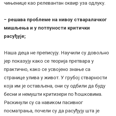
чињенице као релевантан оквир уза одлуку.
− решава проблеме на нивоу стваралачког
мишљења и у потпуности критички
рaсуђуje;
Наша деца не преписују. Научили су довољно
јер показују како се теорија претвара у
практично, како се усвојено знање са
странице улива у живот. У грубој стварности
која им је остављена, они су одбили да буду
бесни и немушти критизери по ћошковима.
Раскинули су са навиком пасивног
посматрања, почели су да расуђују шта је