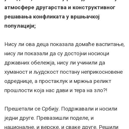
атмосфере другарства и конструктивног
решавања конфликата у вршњачкој
популацији;
Нису ли ова деца показала домаће васпитање,
нису ли показали да су достојни носиоци
државних обележја, нису ли учинили да
хуманост и људскост постану неприкосновене
одреднице, а простаклук и мржња реликт
прошлости која нас дави и тера на зло?!
Прешетали се Србију. Подржавали и носили
једни друге. Превазишли поделе, и
националне, и верске, и сваке друге. Решили