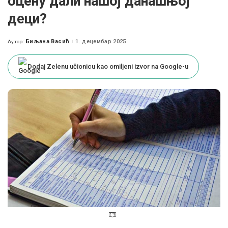
оцену дали нашој данашњој
деци?
Биљана Васић
1. децембар 2025.
Аутор:
Posted
by
Dodaj Zelenu učionicu kao omiljeni izvor na Google-u