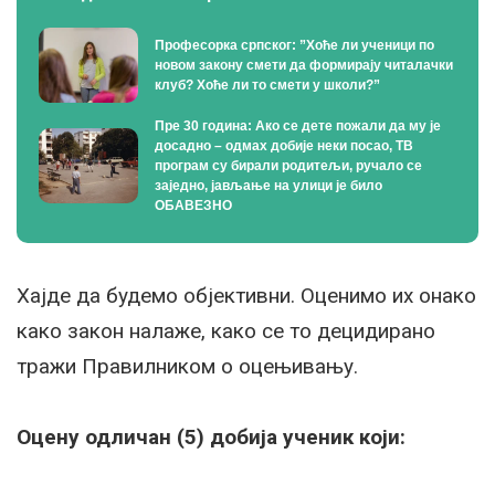
Професорка српског: ”Хоће ли ученици по
новом закону смети да формирају читалачки
клуб? Хоће ли то смети у школи?”
Пре 30 година: Ако се дете пожали да му је
досадно – одмах добије неки посао, ТВ
програм су бирали родитељи, ручало се
заједно, јављање на улици је било
ОБАВЕЗНО
Хајде да будемо објективни. Оценимо их онако
како закон налаже, како се то децидирано
тражи Правилником о оцењивању.
Оцену одличан (5) добија ученик који: