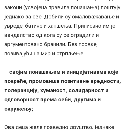
закони (усвојена правила понашања) поштују
једнако за све. Добили су омаловажавање и
увреде, батине и хапшења. Приписано им је
вандалство од кога су се оградили и
аргументовано бранили. Без псовке,
позивајући на мир и стрпљење.
– својим понашањем и иницијативама које
покреће, промовише позитивне вредности,
толеранцију, хуманост, солидарност и
одговорност према себи, другима и
окружењу;
Ова деца желе праведно друштво, једнаке