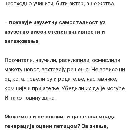
неопходно учинити, бити актер, а не жртва.
− показује изузетну самосталност уз
изузетно висок степен активности и
ангажовања.
Прочитали, научили, расклопили, осмислили
макету новог, захтевају решење. Не зависе ни
од кога, повели су и родитеље, наставнике,
комшије и пријатеље. Убедили их да је могуће.
И тако годину дана.
Можемо ли се сложити да се ова млада
генерација оцени петицом? За знање,