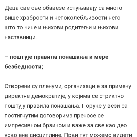
Деца све ове обавезе испуњавају са много
више храбрости и непоколебљивости него
што то чине и њихови родитељи и њихови
наставници.
– поштује правила понашања и мере
безбедности;
Створени су пленуми, организације за примену
директне демократије, у којима се стриктно
поштују правила понашања. Поруке у вези са
постигнутим договорима преносе се
импресивном брзином и важе за све као део
усвојене дисциплине. Први пут можемо видети