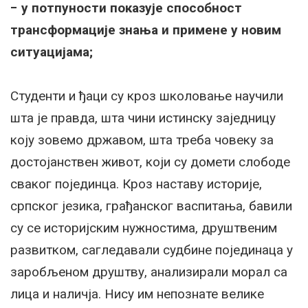
− у потпуности показује способност
трансформације знања и примене у новим
ситуацијама;
Студенти и ђаци су кроз школовање научили
шта је правда, шта чини истинску заједницу
коју зовемо државом, шта треба човеку за
достојанствен живот, који су домети слободе
сваког појединца. Кроз наставу историје,
српског језика, грађанског васпитања, бавили
су се историјским нужностима, друштвеним
развитком, сагледавали судбине појединаца у
заробљеном друштву, анализирали морал са
лица и наличја. Нису им непознате велике