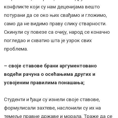
конфликте који су нам деценијама вешто
потурани да се око њих свађамо и гложимо,
само да не видимо праву слику стварности.
Скинули су повезе са очију, народ се коначно
погледао и схватио шта је узрок свих
проблема.
– своје ставове брани аргументовано
водећи рачуна о осећањима других и
усвојеним правилима понашања;
Студенти и ђаци су изнели своје ставове,
формулисали захтеве, наслонили су их на
темеље правне државе и морала. Траже да се