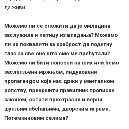
да живи.
Можемо ли се сложити да је омладина
заслужила и петицу из владања? Можемо
ли их похвалити за храброст да подигну
глас за све оно што смо ми прећутали?
Можемо ли бити поносни на њих или ћемо
заслепљени мржњом, индуковани
пропагандом која нас држи у менталном
ропству, прекршити правилник прописан
законом, остати пристрасни и верни
шупљим обећањима, дворским играма,
Потемкиновим селима?