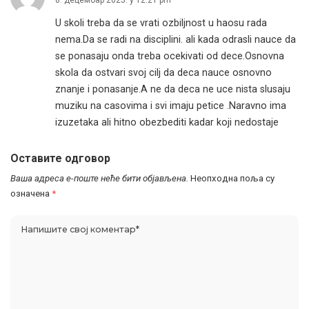
U skoli treba da se vrati ozbiljnost u haosu rada
nema.Da se radi na disciplini. ali kada odrasli nauce da
se ponasaju onda treba ocekivati od dece.Osnovna
skola da ostvari svoj cilj da deca nauce osnovno
znanje i ponasanje.A ne da deca ne uce nista slusaju
muziku na casovima i svi imaju petice .Naravno ima
izuzetaka ali hitno obezbediti kadar koji nedostaje
Оставите одговор
Ваша адреса е-поште неће бити објављена.
Неопходна поља су
означена
*