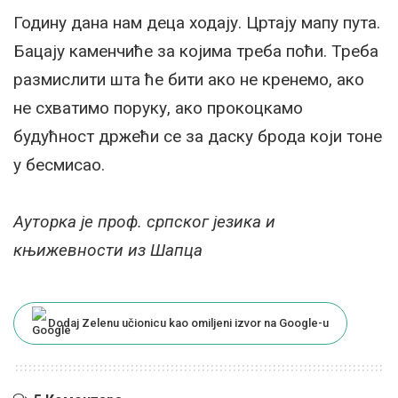
Годину дана нам деца ходају. Цртају мапу пута.
Бацају каменчиће за којима треба поћи. Треба
размислити шта ће бити ако не кренемо, ако
не схватимо поруку, ако прокоцкамо
будућност држећи се за даску брода који тоне
у бесмисао.
Ауторка је проф. српског језика и
књижевности из Шапца
Dodaj Zelenu učionicu kao omiljeni izvor na Google-u