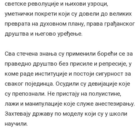
светске револуције и њихови узроци,
уметнички покрети који су довели до великих
преврата на духовном плану, права грађанског
друштва и његово уређење.
Сва стечена знања су применили борећи се за
праведно друштво без присиле и репресије, у
коме раде институције и постоји сигурност за
сваког појединца. Осудили су девијације које
су препознали. Не пристају на полуистине,
лажи и манипулације које служе анестезирању.
Захтевају државу по моделу који су у школи
научили.