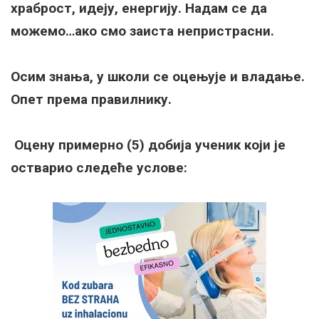
храброст, идеју, енергију. Надам се да
можемо…ако смо заиста непристрасни.
Осим знања, у школи се оцењује и владање.
Опет према правилнику.
Оцену примерно (5) добија ученик који је
остварио следеће услове: