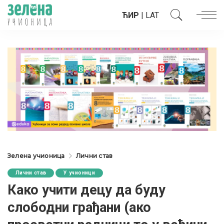
ЋИР
|
LAT
Зелена учионица
Лични став
Лични став
У учионици
Како учити децу да буду
слободни грађани (ако