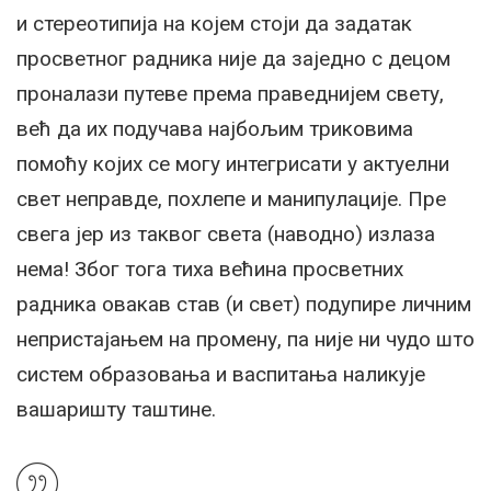
и стереотипија на којем стоји да задатак
просветног радника није да заједно с децом
проналази путеве према праведнијем свету,
већ да их подучава најбољим триковима
помоћу којих се могу интегрисати у актуелни
свет неправде, похлепе и манипулације. Пре
свега јер из таквог света (наводно) излаза
нема! Због тога тиха већина просветних
радника овакав став (и свет) подупире личним
непристајањем на промену, па није ни чудо што
систем образовања и васпитања наликује
вашаришту таштине.