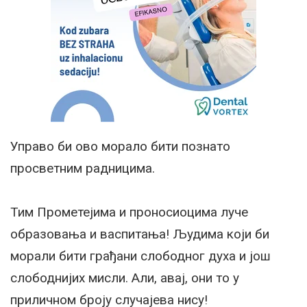
Управо би ово морало бити познато
просветним радницима.
Тим Прометејима и проносиоцима луче
образовања и васпитања! Људима који би
морали бити грађани слободног духа и још
слободнијих мисли. Али, авај, они то у
приличном броју случајева нису!