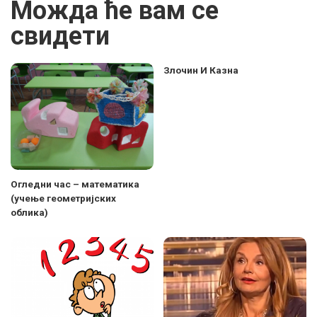
Можда ће вам се
свидети
Злочин И Казна
Огледни час – математика
(учење геометријских
облика)