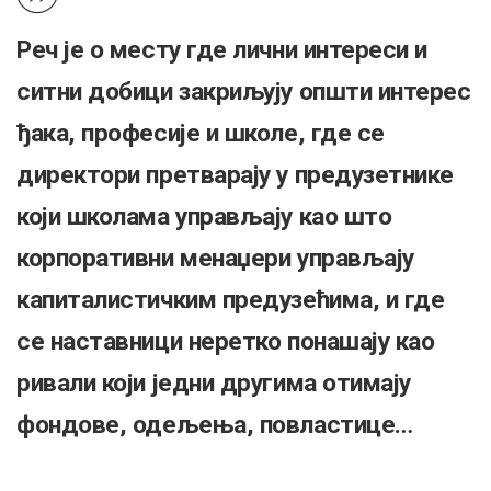
Реч је о месту где лични интереси и
ситни добици закриљују општи интерес
ђака, професије и школе, где се
директори претварају у предузетнике
који школама управљају као што
корпоративни менаџери управљају
капиталистичким предузећима, и где
се наставници неретко понашају као
ривали који једни другима отимају
фондове, одељења, повластице…