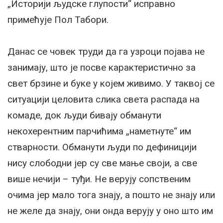
„Историји људске глупости“ исправно
примећује Пол Табори.
Данас се човек труди да га узроци појава не
занимају, што је посве карактеристично за
свет брзине и буке у којем живимо. У таквој се
ситуацији целовита слика света распада на
комаде, док људи бивају обманути
некохерентним парчићима „наметнуте“ им
стварности. Обманути људи по дефиницији
нису слободни јер су све мање своји, а све
више нечији – туђи. Не верују сопственим
очима јер мало тога знају, а пошто не знају или
не желе да знају, они онда верују у оно што им