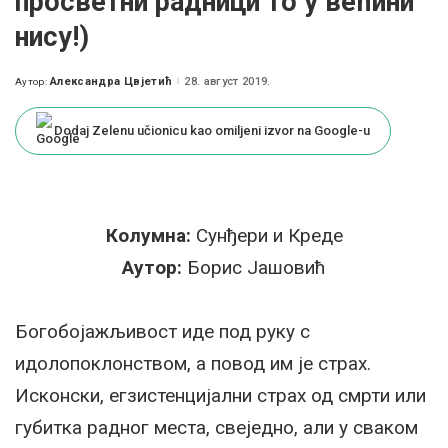
просветни радници то у већини
нису!)
Александра Цвјетић
28. август 2019.
Аутор:
Posted
by
Dodaj Zelenu učionicu kao omiljeni izvor na Google-u
Колумна:
Сунђери и Креде
Аутор:
Борис Јашовић
Богобојажљивост иде под руку с
идолопоклонством, а повод им је страх.
Исконски, егзистенцијални страх од смрти или
губитка радног места, свеједно, али у сваком