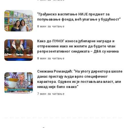
”Грађанско васпитање НИЈЕ предмет за
попуњавање фонда, већ улагање у будућност”
8 мин за читање
Како до ПУНОГ износа јубиларне награде и
отпремнине иако не желите да будете члан
репрезентативног синдиката – ДВА су начина
8 мин за читање
Снежана Романдић: ”На улогу директора школе
данас пристају људи врло специфичног
карактера. Одувек их је постављала власт, али
никад није било овако”
7 мин за читање