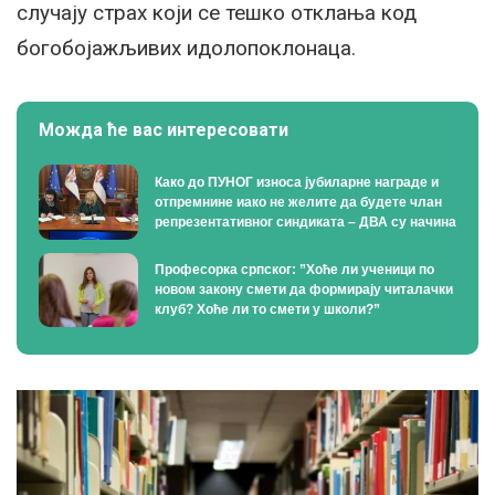
случају страх који се тешко отклања код
богобојажљивих идолопоклонаца.
Можда ће вас интересовати
Како до ПУНОГ износа јубиларне награде и
отпремнине иако не желите да будете члан
репрезентативног синдиката – ДВА су начина
Професорка српског: ”Хоће ли ученици по
новом закону смети да формирају читалачки
клуб? Хоће ли то смети у школи?”