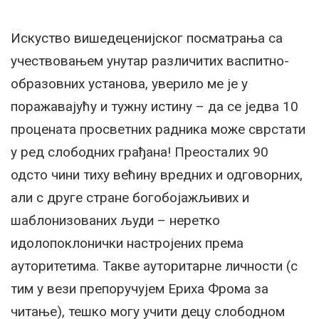
Искуство вишедеценијског посматрања са
учествовањем унутар различитих васпитно-
образовних установа, уверило ме је у
поражавајућу и тужну истину – да се једва 10
процената просветних радника може сврстати
у ред слободних грађана! Преосталих 90
одсто чини тиху већину вредних и одговорних,
али с друге стране богобојажљивих и
шаблонизованих људи – неретко
идолопоклонички настројених према
ауторитетима. Такве ауторитарне личности (с
тим у вези препоручујем Ериха Фрома за
читање), тешко могу учити децу слободном