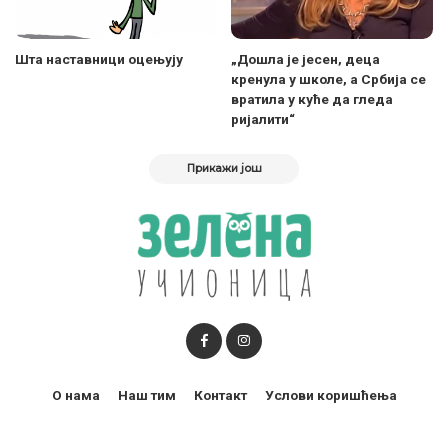
Шта наставници оцењују
„Дошла је јесен, деца
кренула у школе, а Србија се
вратила у куће да гледа
ријалити“
Прикажи још
О нама
Наш тим
Контакт
Услови коришћења