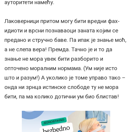
ауторитети намећу.
Лаковерници притом могу бити вредни фах-
идиоти и врсни познаваоци заната којим се
предано и стручно баве. Па ипак је знање моћ,
а не слепа вера! Премда. Тачно је и то да
знање не мора увек бити разборито и
опточено моралним нормама. (Ум није исто
што и разум!) А уколико је томе управо тако –
онда ни зрнца истинске слободе ту не мора
бити, па ма колико дотични ум био блистав!