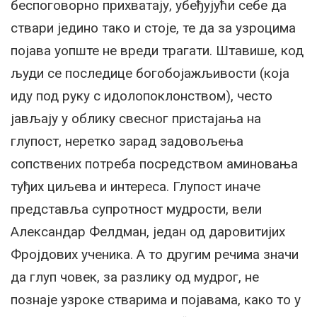
беспоговорно прихватају, убеђујући себе да
ствари једино тако и стоје, те да за узроцима
појава уопште не вреди трагати. Штавише, код
људи се последице богобојажљивости (која
иду под руку с идолопоклонством), често
јављају у облику свесног пристајања на
глупост, неретко зарад задовољења
сопствених потреба посредством аминовања
туђих циљева и интереса. Глупост иначе
представља супротност мудрости, вели
Александар Фелдман, један од даровитијих
Фројдових ученика. А то другим речима значи
да глуп човек, за разлику од мудрог, не
познаје узроке стварима и појавама, како то у