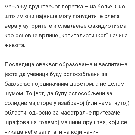
мењању друштвеног поретка – на боље. Оно
што им они највише могу понудити је слепа
вера у ауторитете и слављење фахидиотизма
као основне врлине „капиталистичког“ начина
живота.
Последица оваквог образовања и васпитања
јесте да ученици буду оспособљени за
бављење појединачним дрветом, а не целом
шумом. То јест, да буду оспособљени за
солидне мајсторе у изабраној (или наметнутој)
области, односно за маестралне притезаче
шрафова на големој машини друштва, који се
никада неће запитати на који начин