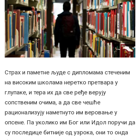
Страх и паметне људе с дипломама стеченим
на високим школама неретко претвара у
глупаке, и тера их да све ређе верују
сопственим очима, а да све чешће
рационализују наметнуто им веровање у
опсене. Па уколико им Бог или Идол поручи да
су последице битније од узрока, они то онда