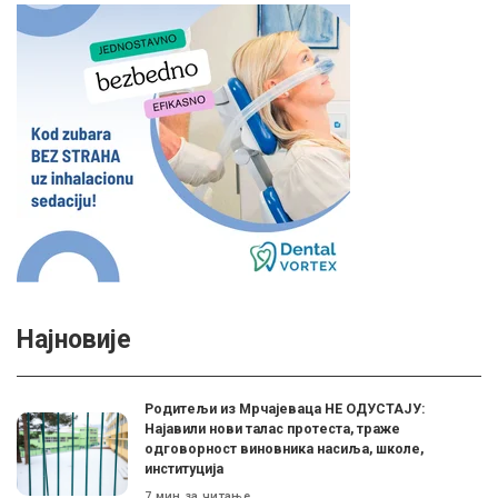
Најновије
Родитељи из Мрчајеваца НЕ ОДУСТАЈУ:
Најавили нови талас протеста, траже
одговорност виновника насиља, школе,
институција
7 мин за читање