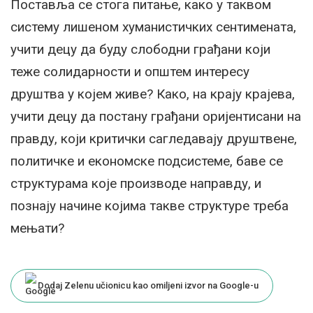
Поставља се стога питање, како у таквом
систему лишеном хуманистичких сентимената,
учити децу да буду слободни грађани који
теже солидарности и општем интересу
друштва у којем живе? Како, на крају крајева,
учити децу да постану грађани оријентисани на
правду, који критички сагледавају друштвене,
политичке и економске подсистеме, баве се
структурама које производе направду, и
познају начине којима такве структуре треба
мењати?
Dodaj Zelenu učionicu kao omiljeni izvor na Google-u