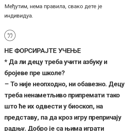
Међутим, нема правила, свако дете је
индивидуа.
НЕ ФОРСИРАЈТЕ УЧЕЊЕ
* Да ли децу треба учити азбуку и
бројеве пре школе?
– То није неопходно, ни обавезно. Децу
треба ненаметљиво припремати тако
што ће их одвести у биоскоп, на
представу, па да кроз игру препричају
радњу. Добро је са њима играти