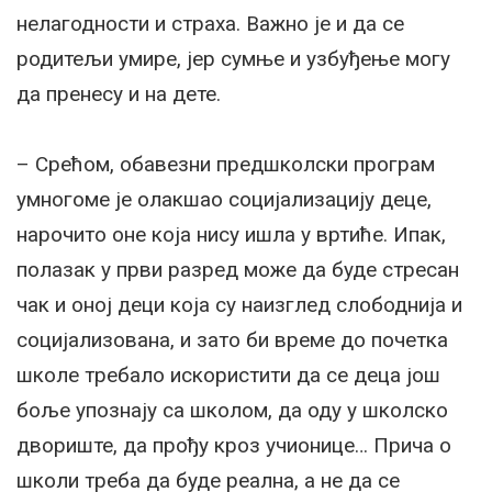
нелагодности и страха. Важно је и да се
родитељи умире, јер сумње и узбуђење могу
да пренесу и на дете.
– Срећом, обавезни предшколски програм
умногоме је олакшао социјализацију деце,
нарочито оне која нису ишла у вртиће. Ипак,
полазак у први разред може да буде стресан
чак и оној деци која су наизглед слободнија и
социјализована, и зато би време до почетка
школе требало искористити да се деца још
боље упознају са школом, да оду у школско
двориште, да прођу кроз учионице… Прича о
школи треба да буде реална, а не да се