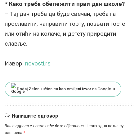
* Како треба обележити први дан школе?
– Тај дан треба да буде свечан, треба га
прославити, направити торту, позвати госте
или отићи на колаче, и детету приредити
славље.
Извор:
novosti.rs
Dodaj Zelenu učionicu kao omiljeni izvor na Google-u
Напишите одговор
Ваша адреса е-поште неће бити објављена.
Неопходна поља су
означена
*