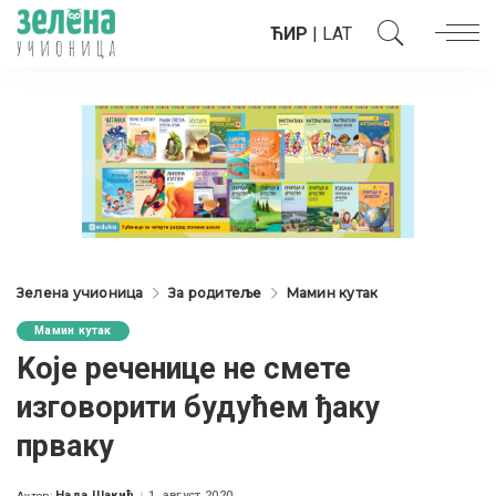
ЋИР
|
LAT
Зелена учионица
За родитеље
Мамин кутак
Мамин кутак
Koje реченице не смете
изговорити будућем ђаку
прваку
Нада Шакић
1. август 2020.
Аутор: