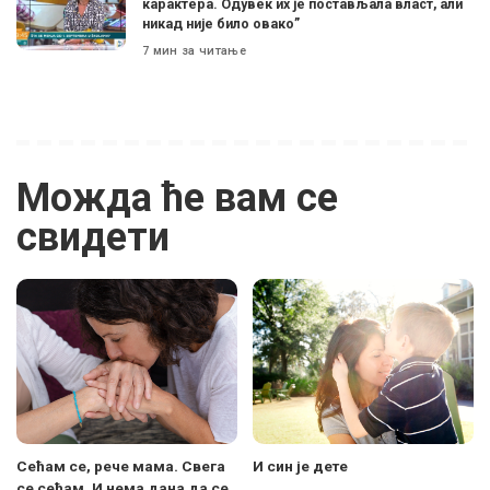
карактера. Одувек их је постављала власт, али
никад није било овако”
7 мин за читање
Можда ће вам се
свидети
Сећам се, рече мама. Свега
И син је дете
се сећам. И нема дана да се