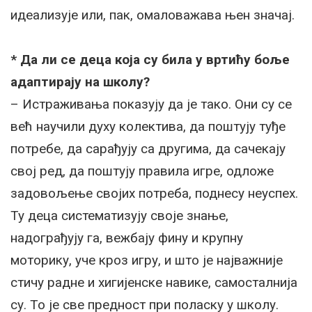
идеализује или, пак, омаловажава њен значај.
* Да ли се деца која су била у вртићу боље
адаптирају на школу?
– Истраживања показују да је тако. Они су се
већ научили духу колектива, да поштују туђе
потребе, да сарађују са другима, да сачекају
свој ред, да поштују правила игре, одложе
задовољење својих потреба, поднесу неуспех.
Ту деца систематизују своје знање,
надограђују га, вежбају фину и крупну
моторику, уче кроз игру, и што је најважније
стичу радне и хигијенске навике, самосталнија
су. То је све предност при поласку у школу.