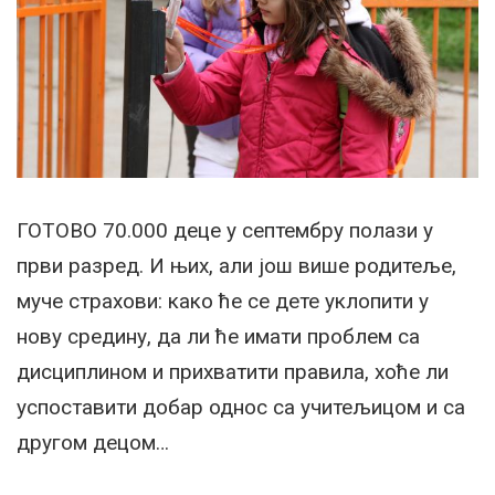
ГОТОВО 70.000 деце у септембру полази у
први разред. И њих, али још више родитеље,
муче страхови: како ће се дете уклопити у
нову средину, да ли ће имати проблем са
дисциплином и прихватити правила, хоће ли
успоставити добар однос са учитељицом и са
другом децом…