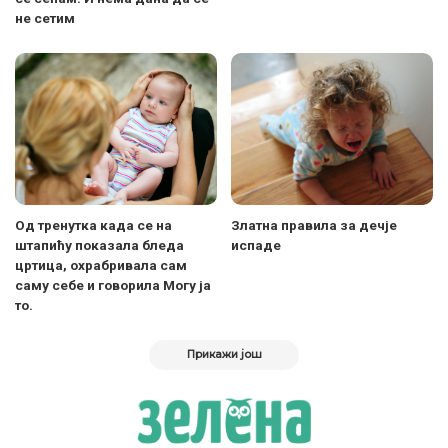
не сетим
Од тренутка када се на
Златна правила за дечје
штапићу показала бледа
испаде
цртица, охрабривала сам
саму себе и говорила Могу ја
то.
Прикажи још