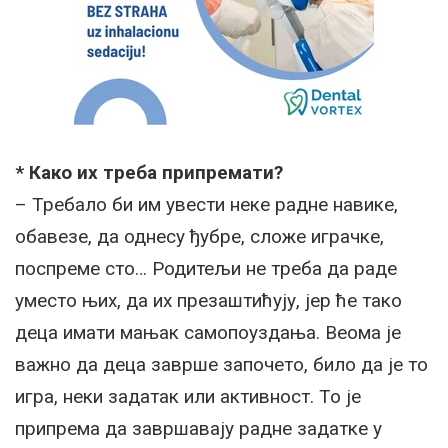
* Како их треба припремати?
– Требало би им увести неке радне навике,
обавезе, да однесу ђубре, сложе играчке,
поспреме сто… Родитељи не треба да раде
уместо њих, да их презаштићују, јер ће тако
деца имати мањак самопоуздања. Веома је
важно да деца заврше започето, било да је то
игра, неки задатак или активност. То је
припрема да завршавају радне задатке у