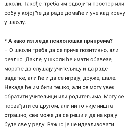
школи. Такође, треба им одвојити простор или
собу у којој ће да раде домаће и уче кад крену
у школу.
* А како изгледа психолошка припрема?
– О школи треба да се прича позитивно, али
реално. Дакле, у школи ће имати обавезе,
мораће да слушају учитељицу и да раде
задатке, али ће и да се играју, друже, шале.
Некада ће им бити тешко, али се могу увек
обратити учитељици или родитељима. Могу се
посвађати са другом, али ни то није ништа
страшно, све може да се реши и да на крају
буде све у реду. Важно је не идеализовати