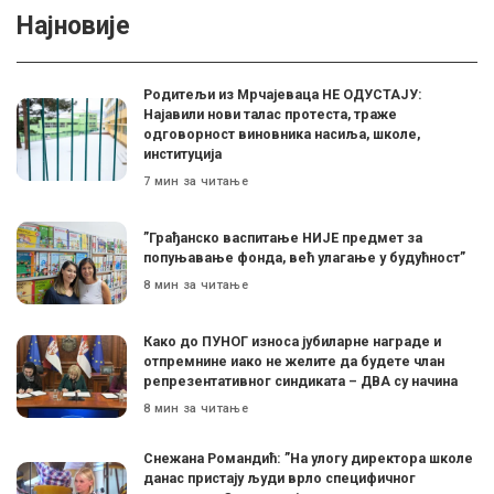
Најновије
Родитељи из Мрчајеваца НЕ ОДУСТАЈУ:
Најавили нови талас протеста, траже
одговорност виновника насиља, школе,
институција
7 мин за читање
”Грађанско васпитање НИЈЕ предмет за
попуњавање фонда, већ улагање у будућност”
8 мин за читање
Како до ПУНОГ износа јубиларне награде и
отпремнине иако не желите да будете члан
репрезентативног синдиката – ДВА су начина
8 мин за читање
Снежана Романдић: ”На улогу директора школе
данас пристају људи врло специфичног