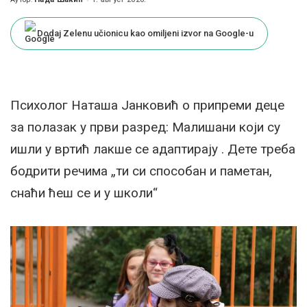
Posted
by
Dodaj Zelenu učionicu kao omiljeni izvor na Google-u
Психолог Наташа Јанковић о припреми деце
за полазак у први разред: Малишани који су
ишли у вртић лакше се адаптирају . Дете треба
бодрити речима „ти си способан и паметан,
снаћи ћеш се и у школи“