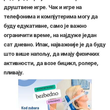
друштвене игре. Чак и игре на
телефонима и компјутерима могу да
буду едукативне, само је важно
ограничити време, на најдуже један
сат дневно. Ипак, најважније је да буду
што више напољу, да имају физичких
активности, да возе бицикл, ролере,
пливају.