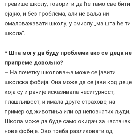
превише школу, говорити да ће тамо све бити
сјајно, и без проблема, али не ваља ни
омаловажавати школу, у смислу „ма шта ће ти
школа“.
* Шта могу да буду проблеми ако се деца не
припреме довољно?
– На почетку школовања може се јавити
школска фобија. Она може да се јави код деце
која су и раније исказивала несигурност,
плашљивост, и имала друге страхове, на
пример од животиња или од непознатих људи.
Школа може да буде само окидач за настанак
нове фобије. Ово треба разликовати од