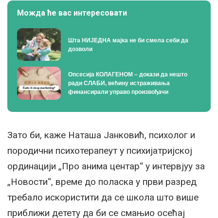
Можда ће вас интересовати
Шта НИЈЕДНА мајка не би смела себи да
дозволи
Опсесија КОЛАГЕНОМ – докази да нешто
ради СЛАБИ, већину истраживања
финансирали управо произвођачи
Зато би, каже Наташа Јанковић, психолог и
породични психотерапеут у психијатријској
ординацији „Про анима центар“ у интервјуу за
„Новости“, време до поласка у први разред
требало искористити да се школа што више
приближи детету да би се смањио осећај