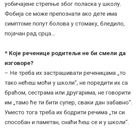
уобичајене стрепње због поласка у школу.
Фобија се може препознати ако дете има
симптоме попут болова у стомаку, бледило,
појачан рад срца…
* Које реченице родитељи не би смели да
изговоре?
– Не треба их застрашивати реченицама „то
тако нећеш моћи у школи“, не поредити их са
браћом, сестрама или другарима, не говорити
им „тамо ће ти бити супер, сваки дан забавно“.
Уместо тога треба их бодрити речима „ти си
способан и паметан, снаћи ћеш се и у школи“.