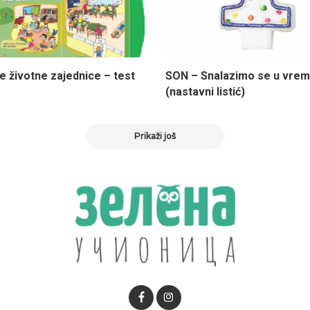
e životne zajednice – test
SON – Snalazimo se u vre
(nastavni listić)
Prikaži još