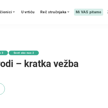
čionici
U vrtiću
Reč stručnjaka
Mi VAS pitamo
o 3
Svet oko nas 2
rodi – kratka vežba