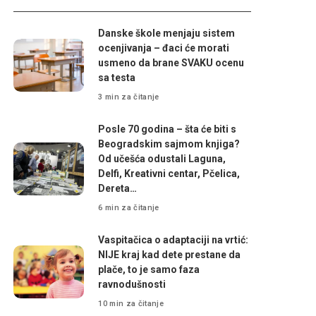
Danske škole menjaju sistem
ocenjivanja – đaci će morati
usmeno da brane SVAKU ocenu
sa testa
3 min za čitanje
Posle 70 godina – šta će biti s
Beogradskim sajmom knjiga?
Od učešća odustali Laguna,
Delfi, Kreativni centar, Pčelica,
Dereta…
6 min za čitanje
Vaspitačica o adaptaciji na vrtić:
NIJE kraj kad dete prestane da
plače, to je samo faza
ravnodušnosti
10 min za čitanje