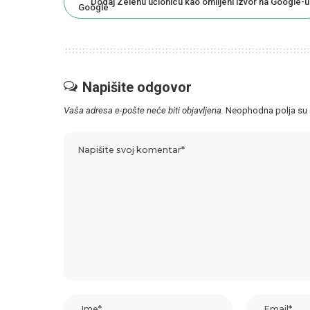
Dodaj Zelenu učionicu kao omiljeni izvor na Google-u
Napišite odgovor
Vaša adresa e-pošte neće biti objavljena.
Neophodna polja su