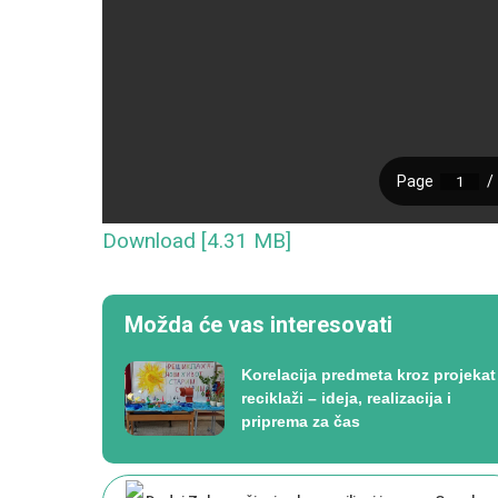
Download [4.31 MB]
Možda će vas interesovati
Korelacija predmeta kroz projekat
reciklaži – ideja, realizacija i
priprema za čas