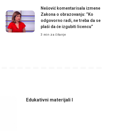
Nešović komentarisala izmene
Zakona o obrazovanju: ”Ko
odgovorno radi, ne treba da se
plaši da će izgubiti licencu”
3 min za čitanje
Edukativni materijali I