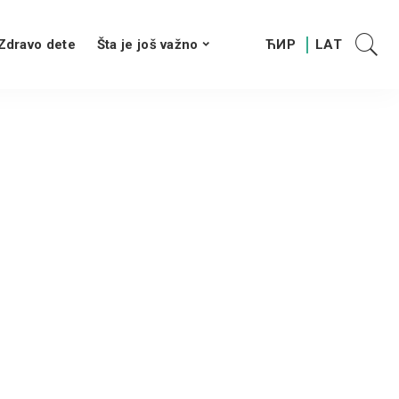
Zdravo dete
Šta je još važno