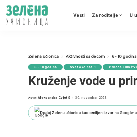
Vesti
Za roditelje
U u
Zelena učionica
Aktivnosti sa decom
6 - 10 godina
6 - 10 godina
Svet oko nas 1
Priroda i društv
Kruženje vode u pri
Aleksandra Cvjetić
30. novembar 2023.
Autor:
Posted
by
Dodaj Zelenu učionicu kao omiljeni izvor na Google-u