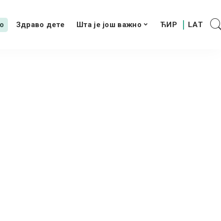
о
Здраво дете
Шта је још важно