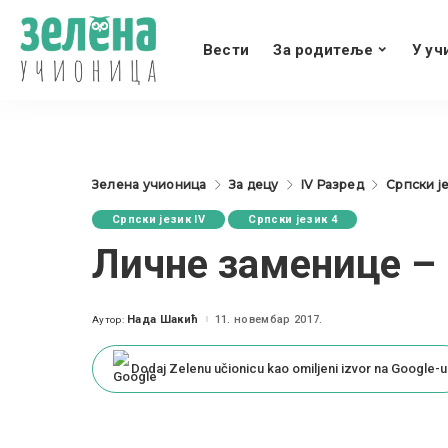
Вести
За родитеље
У уч
Зелена учионица
За децу
IV Разред
Српски је
Српски језик IV
Српски језик 4
Личне заменице – 
Нада Шакић
11. новембар 2017.
Аутор:
Posted
by
Dodaj Zelenu učionicu kao omiljeni izvor na Google-u