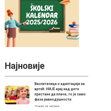
Најновије
Васпитачица о адаптацији на
вртић: НИЈЕ крај кад дете
престане да плаче, то је само
фаза равнодушности
10 мин за читање