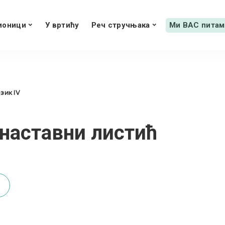
ионици
У вртићу
Реч стручњака
Ми ВАС питам
зик IV
наставни листић