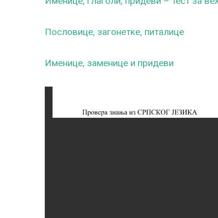
Именице, глаголи, придеви – тест за в
Пословице, загонетке, питалице
Именице, заменице и придеви