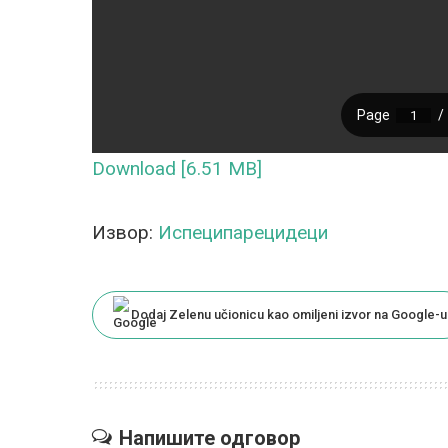
Download [6.51 MB]
Извор:
Испеципарецидеци
Dodaj Zelenu učionicu kao omiljeni izvor na Google-u
Напишите одговор