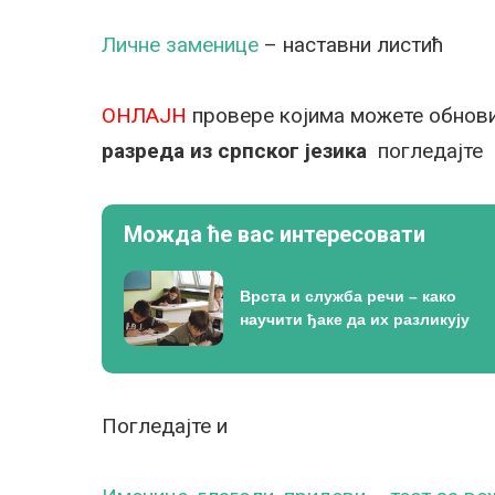
Личне заменице
– наставни листић
ОНЛАЈН
провере којима можете обнови
разреда из српског језика
погледајт
Можда ће вас интересовати
Врста и служба речи – како
научити ђаке да их разликују
Погледајте и