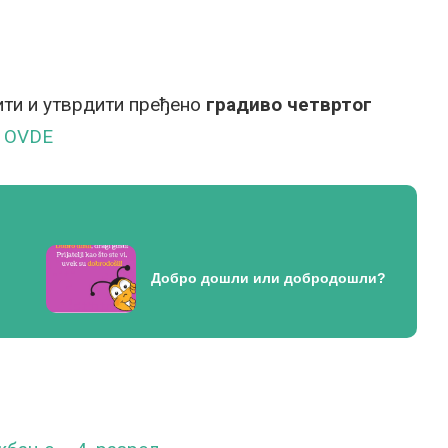
ти и утврдити пређено
градиво четвртог
е
OVDE
Добро дошли или добродошли?