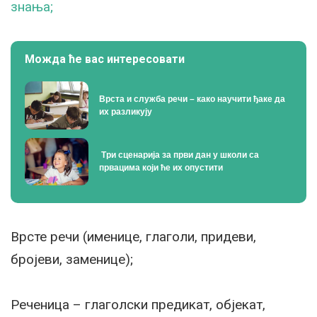
знања;
Можда ће вас интересовати
Врста и служба речи – како научити ђаке да
их разликују
Tри сценарија за први дан у школи са
првацима који ће их опустити
Врсте речи (именице, глаголи, придеви,
бројеви, заменице);
Реченица – глаголски предикат, објекат,