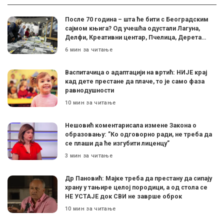
После 70 година – шта ће бити с Београдским
сајмом књига? Од учешћа одустали Лагуна,
Делфи, Креативни центар, Пчелица, Дерета…
6 мин за читање
Васпитачица о адаптацији на вртић: НИЈЕ крај
кад дете престане да плаче, то је само фаза
равнодушности
10 мин за читање
Нешовић коментарисала измене Закона о
образовању: ”Ко одговорно ради, не треба да
се плаши да ће изгубити лиценцу”
3 мин за читање
Др Пановић: Мајке треба да престану да сипају
храну у тањире целој породици, а од стола се
НЕ УСТАЈЕ док СВИ не заврше оброк
10 мин за читање