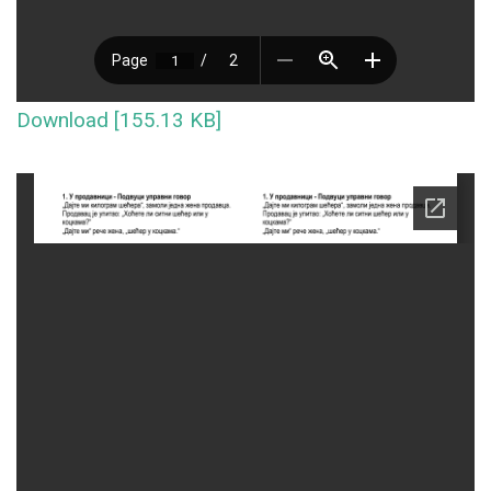
Download [155.13 KB]