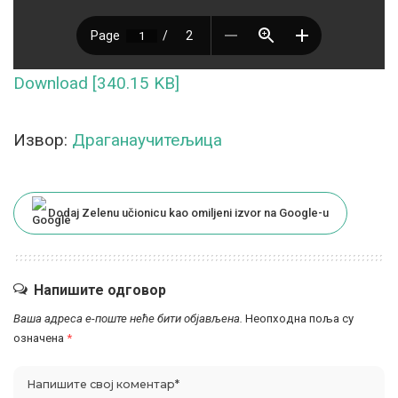
Download [340.15 KB]
Извор:
Драганаучитељица
Dodaj Zelenu učionicu kao omiljeni izvor na Google-u
Напишите одговор
Ваша адреса е-поште неће бити објављена.
Неопходна поља су
означена
*