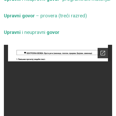
Upravni govor
– provera (treći razred)
Upravni
i neupravni
govor