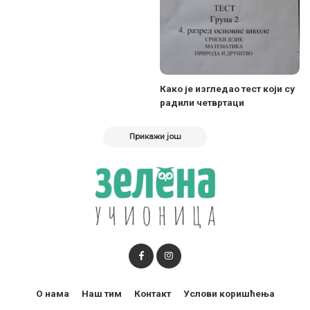
Како је изгледао тест који су
радили четвртаци
Прикажи још
О нама
Наш тим
Контакт
Услови коришћења