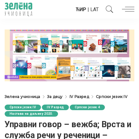
ЋИР
|
LAT
Зелена учионица
За децу
IV Разред
Српски језик IV
Српски језик IV
IV Разред
Српски језик 4
Настава на даљину 2020.
Управни говор – вежба; Врста и
служба речи у реченици –