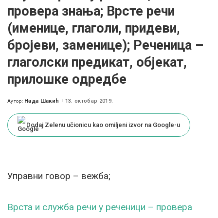
провера знања; Врсте речи
(именице, глаголи, придеви,
бројеви, заменице); Реченица –
глаголски предикат, објекат,
прилошке одредбе
Нада Шакић
13. октобар 2019.
Аутор:
Posted
by
Dodaj Zelenu učionicu kao omiljeni izvor na Google-u
Управни говор – вежба;
Врста и служба речи у реченици – провера