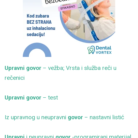
Upravni govor
– vežba; Vrsta i služba reči u
rečenici
Upravni govor
– test
Iz upravnog u neupravni
govor
– nastavni listić
Upravni
i neupravni
govor
-programirani materijal