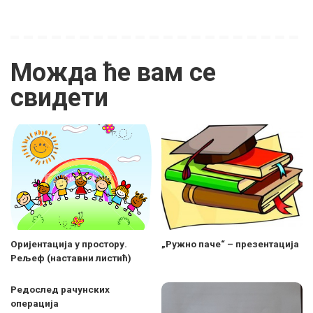
Можда ће вам се
свидети
Оријeнтација у простору.
„Ружно паче“ – презентација
Рељеф (наставни листић)
Редослед рачунских
операција