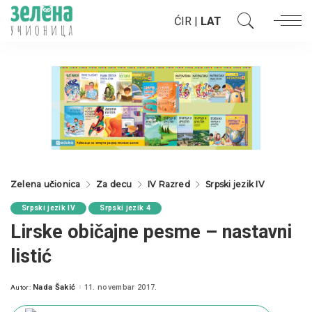
ĆIR
|
LAT
Zelena učionica
Za decu
IV Razred
Srpski jezik IV
Srpski jezik IV
Srpski jezik 4
Lirske običajne pesme – nastavni
listić
Nada Šakić
11. novembar 2017.
Autor:
Posted
by