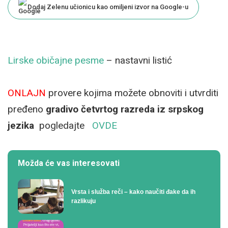
Dodaj Zelenu učionicu kao omiljeni izvor na Google-u
Lirske običajne pesme
– nastavni listić
ONLAJN
provere kojima možete obnoviti i utvrditi
pređeno
gradivo četvrtog razreda iz srpskog
jezika
pogledajte
OVDE
Možda će vas interesovati
Vrsta i služba reči – kako naučiti đake da ih
razlikuju