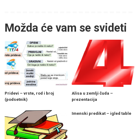
Možda će vam se svideti
Pridevi – vrste, rod i broj
Alisa u zemlji čuda –
(podsetnik)
prezentacija
Imenski predikat – igled table