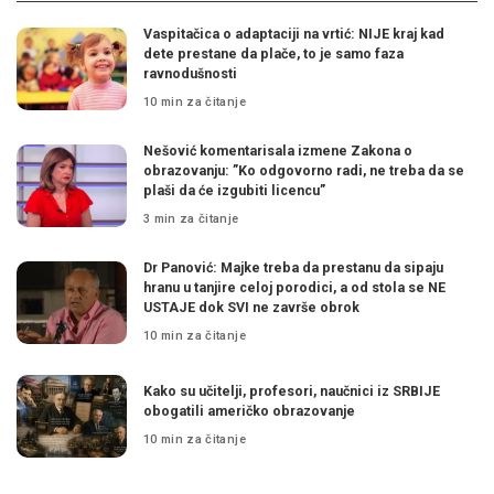
Vaspitačica o adaptaciji na vrtić: NIJE kraj kad
dete prestane da plače, to je samo faza
ravnodušnosti
10 min za čitanje
Nešović komentarisala izmene Zakona o
obrazovanju: ”Ko odgovorno radi, ne treba da se
plaši da će izgubiti licencu”
3 min za čitanje
Dr Panović: Majke treba da prestanu da sipaju
hranu u tanjire celoj porodici, a od stola se NE
USTAJE dok SVI ne završe obrok
10 min za čitanje
Kako su učitelji, profesori, naučnici iz SRBIJE
obogatili američko obrazovanje
10 min za čitanje