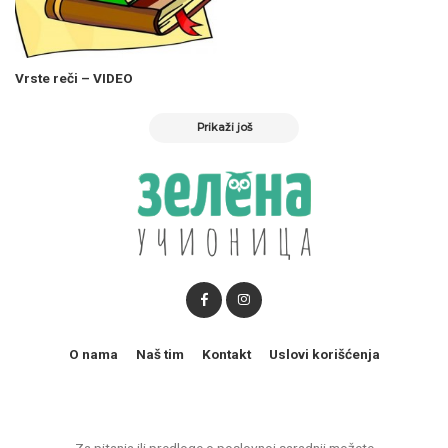
Vrste reči – VIDEO
Prikaži još
O nama
Naš tim
Kontakt
Uslovi korišćenja