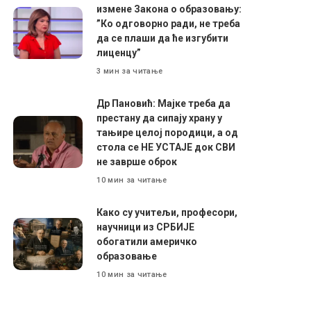
измене Закона о образовању:
”Ко одговорно ради, не треба
да се плаши да ће изгубити
лиценцу”
3 мин за читање
Др Пановић: Мајке треба да
престану да сипају храну у
тањире целој породици, а од
стола се НЕ УСТАЈЕ док СВИ
не заврше оброк
10 мин за читање
Како су учитељи, професори,
научници из СРБИЈЕ
обогатили америчко
образовање
10 мин за читање