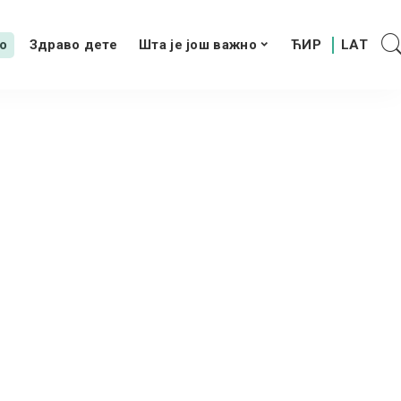
о
Здраво дете
Шта је још важно