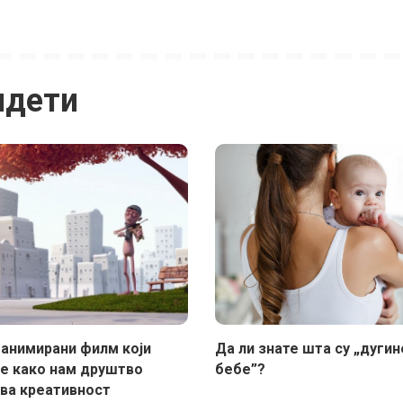
идети
 анимирани филм који
Да ли знате шта су „дугин
је како нам друштво
бебе”?
ва креативност