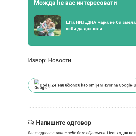
Можда ће вас интересовати
Шта НИЈЕДНА мајка не би смела
себи да дозволи
Извор: Новости
Dodaj Zelenu učionicu kao omiljeni izvor na Google-u
Напишите одговор
Ваша адреса е-поште неће бити објављена.
Неопходна пољ