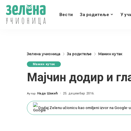
Вести
За родитеље
У уч
Зелена учионица
За родитеље
Мамин кутак
Мамин кутак
Мајчин додир и гл
Нада Шакић
25. децембар 2016.
Аутор:
Posted
by
Dodaj Zelenu učionicu kao omiljeni izvor na Google-u