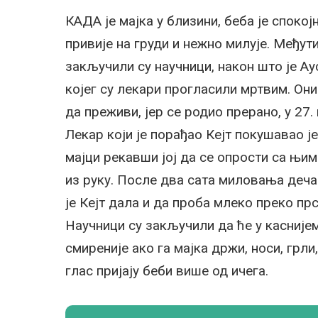
КАДА је мајка у близини, беба је спокојн
привије на груди и нежно милује. Међут
закључили су научници, након што је Ау
којег су лекари прогласили мртвим. Он
да преживи, јер се родио прерано, у 27.
Лекар који је порађао Кејт покушавао је
мајци рекавши јој да се опрости са њим
из руку. После два сата миловања дечак
је Кејт дала и да проба млеко преко пр
Научници су закључили да ће у касније
смиреније ако га мајка држи, носи, грли
глас пријају беби више од ичега.