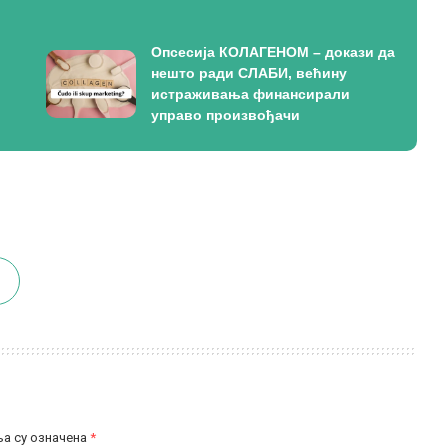
Опсесија КОЛАГЕНОМ – докази да
нешто ради СЛАБИ, већину
истраживања финансирали
управо произвођачи
а су означена
*