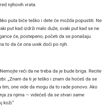
ed njihovih vrata.
oliko puta biće teško i dete će možda popustiti. Ne
aki put kad izdrži malo duže, svaki put kad se ne
rugarice će, postepeno, početi da se ponašaju
na to da će ona uvek doći po njih.
 Nemojte reći da ne treba da je bude briga. Recite
trebi: „Znam da ti je teško i znam da hoćeš da se
za tim, one vide da mogu da to rade ponovo. Ako
nja za njima — videćeš da se stvari same
j koži.“