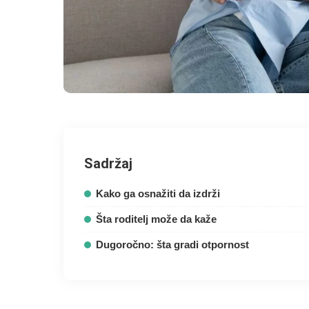
Sadržaj
Kako ga osnažiti da izdrži
Šta roditelj može da kaže
Dugoročno: šta gradi otpornost