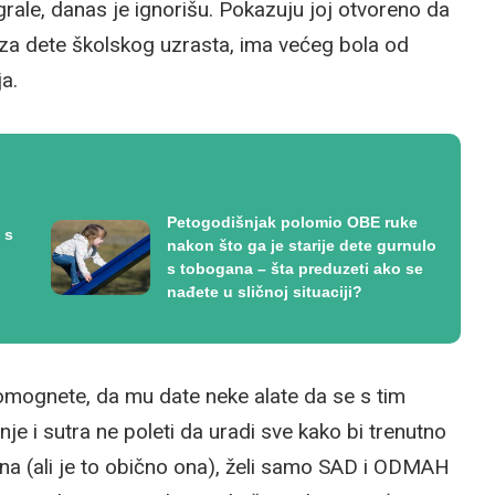
grale, danas je ignorišu. Pokazuju joj otvoreno da
, za dete školskog uzrasta, ima većeg bola od
ja.
Petogodišnjak polomio OBE ruke
 s
nakon što ga je starije dete gurnulo
s tobogana – šta preduzeti ako se
nađete u sličnoj situaciji?
pomognete, da mu date neke alate da se s tim
e i sutra ne poleti da uradi sve kako bi trenutno
li ona (ali je to obično ona), želi samo SAD i ODMAH