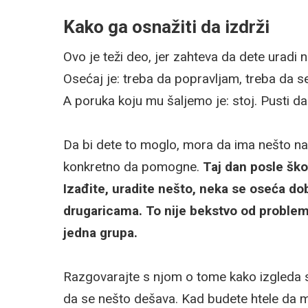
Kako ga osnažiti da izdrži
Ovo je teži deo, jer zahteva da dete uradi 
Osećaj je: treba da popravljam, treba da se
A poruka koju mu šaljemo je: stoj. Pusti da
Da bi dete to moglo, mora da ima nešto na 
konkretno da pomogne.
Taj dan posle šk
Izađite, uradite nešto, neka se oseća d
drugaricama. To nije bekstvo od problema
jedna grupa.
Razgovarajte s njom o tome kako izgleda 
da se nešto dešava. Kad budete htele da mi