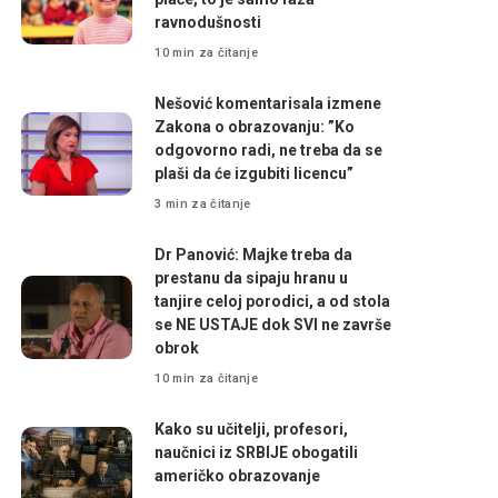
ravnodušnosti
10 min za čitanje
Nešović komentarisala izmene
Zakona o obrazovanju: ”Ko
odgovorno radi, ne treba da se
plaši da će izgubiti licencu”
3 min za čitanje
Dr Panović: Majke treba da
prestanu da sipaju hranu u
tanjire celoj porodici, a od stola
se NE USTAJE dok SVI ne završe
obrok
10 min za čitanje
Kako su učitelji, profesori,
naučnici iz SRBIJE obogatili
američko obrazovanje