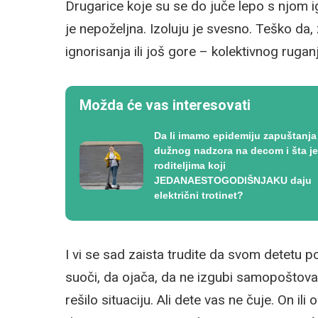
Drugarice koje su se do juče lepo s njom i
je nepoželjna. Izoluju je svesno. Teško da
ignorisanja ili još gore – kolektivnog rugan
Možda će vas interesovati
Da li imamo epidemiju zapuštanja
dužnog nadzora na decom i šta je
roditeljima koji
JEDANAESTOGODIŠNJAKU daju
električni trotinet?
I vi se sad zaista trudite da svom detetu 
suoči, da ojača, da ne izgubi samopoštovanj
rešilo situaciju. Ali dete vas ne čuje. On i