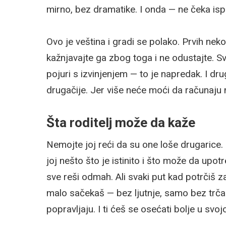
mirno, bez dramatike. I onda — ne čeka ispr
Ovo je veština i gradi se polako. Prvih nek
kažnjavajte ga zbog toga i ne odustajte. Sv
pojuri s izvinjenjem — to je napredak. I d
drugačije. Jer više neće moći da računaju 
Šta roditelj može da kaže
Nemojte joj reći da su one loše drugarice.
joj nešto što je istinito i što može da upo
sve reši odmah. Ali svaki put kad potrčiš 
malo sačekaš — bez ljutnje, samo bez trča
popravljaju. I ti ćeš se osećati bolje u svojo