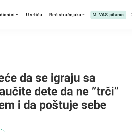
čionici
U vrtiću
Reč stručnjaka
Mi VAS pitamo
će da se igraju sa
učite dete da ne ”trči”
em i da poštuje sebe