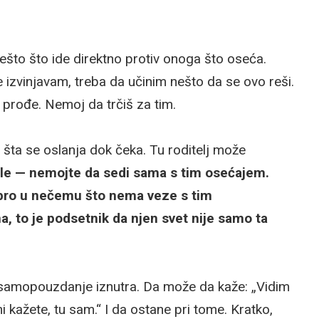
nešto što ide direktno protiv onoga što oseća.
 izvinjavam, treba da učinim nešto da se ovo reši.
 prođe. Nemoj da trčiš za tim.
šta se oslanja dok čeka. Tu roditelj može
ole — nemojte da sedi sama s tim osećajem.
obro u nečemu što nema veze s tim
, to je podsetnik da njen svet nije samo ta
samopouzdanje iznutra. Da može da kaže: „Vidim
 kažete, tu sam.“ I da ostane pri tome. Kratko,