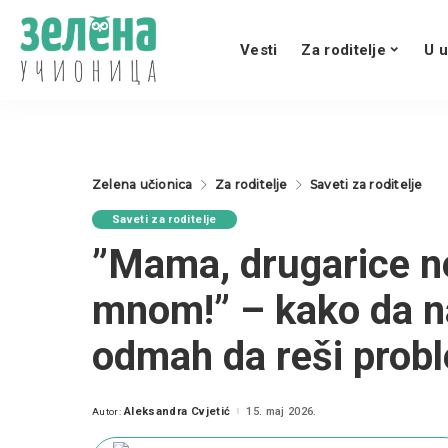
Vesti
Za roditelje
U u
Zelena učionica
Za roditelje
Saveti za roditelje
Saveti za roditelje
”Mama, drugarice ne
mnom!” – kako da na
odmah da reši probl
Aleksandra Cvjetić
15. maj 2026.
Autor:
Posted
by