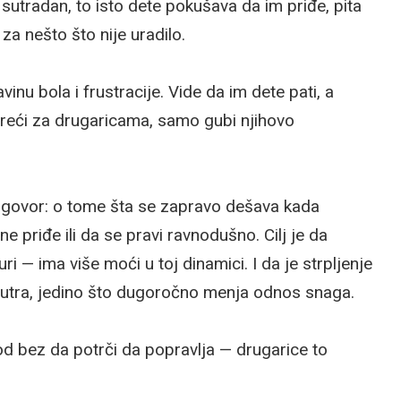
sutradan, to isto dete pokušava da im priđe, pita
 za nešto što nije uradilo.
nu bola i frustracije. Vide da im dete pati, a
ureći za drugaricama, samo gubi njihovo
zgovor: o tome šta se zapravo dešava kada
 ne priđe ili da se pravi ravnodušno. Cilj je da
i — ima više moći u toj dinamici. I da je strpljenje
 jutra, jedino što dugoročno menja odnos snaga.
iod bez da potrči da popravlja — drugarice to