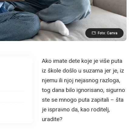
Foto: Canva
Ako imate dete koje je više puta
iz škole došlo u suzama jer je, iz
njemu ili njoj nejasnog razloga,
tog dana bilo ignorisano, sigurno
ste se mnogo puta zapitali – šta
je ispravno da, kao roditelj,
uradite?