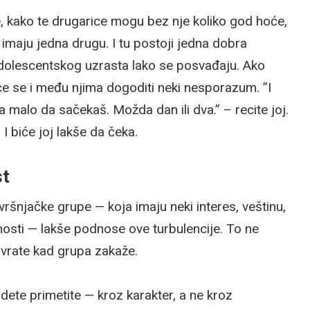
 kako te drugarice mogu bez nje koliko god hoće,
 imaju jedna drugu. I tu postoji jedna dobra
adolescentskog uzrasta lako se posvađaju. Ako
 će se i među njima dogoditi neki nesporazum. ”I
 malo da sačekaš. Možda dan ili dva.” – recite joj.
I biće joj lakše da čeka.
st
 vršnjačke grupe — koja imaju neki interes, veštinu,
nosti — lakše podnose ove turbulencije. To ne
 vrate kad grupa zakaže.
 dete primetite — kroz karakter, a ne kroz