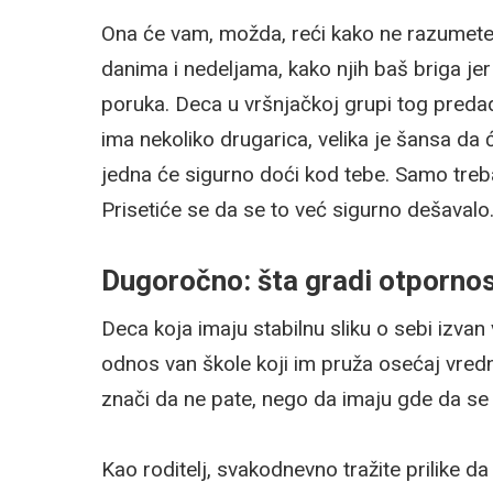
Ona će vam, možda, reći kako ne razumete,
danima i nedeljama, kako njih baš briga jer
poruka. Deca u vršnjačkoj grupi tog pred
ima nekoliko drugarica, velika je šansa da
jedna će sigurno doći kod tebe. Samo treba
Prisetiće se da se to već sigurno dešavalo. 
Dugoročno: šta gradi otporno
Deca koja imaju stabilnu sliku o sebi izvan
odnos van škole koji im pruža osećaj vred
znači da ne pate, nego da imaju gde da se
Kao roditelj, svakodnevno tražite prilike da