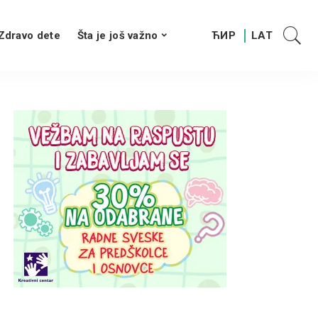
Zdravo dete
Šta je još važno