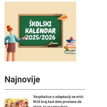
Najnovije
Vaspitačica o adaptaciji na vrtić:
NIJE kraj kad dete prestane da
plače, to je samo faza