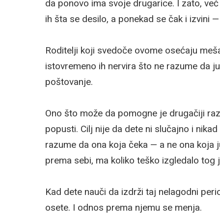
da ponovo ima svoje drugarice. I zato, već 
ih šta se desilo, a ponekad se čak i izvini —
Roditelji koji svedoče ovome osećaju mešavi
istovremeno ih nervira što ne razume da j
poštovanje.
Ono što može da pomogne je drugačiji ra
popusti. Cilj nije da dete ni slučajno i nikad
razume da ona koja čeka — a ne ona koja jur
prema sebi, ma koliko teško izgledalo tog
Kad dete nauči da izdrži taj nelagodni per
osete. I odnos prema njemu se menja.