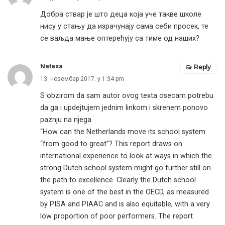
Добра ствар је што деца која уче такве школе
нису у стању да израчунају сама себи просек, те
се ваљда мање оптерећују са тиме од наших?
Natasa
Reply
13. новембар 2017. у 1:34 pm
S obzirom da sam autor ovog texta osecam potrebu
da ga i updejtujem jednim linkom i skrenem ponovo
paznju na njega
“How can the Netherlands move its school system
“from good to great”? This report draws on
international experience to look at ways in which the
strong Dutch school system might go further still on
the path to excellence. Clearly the Dutch school
system is one of the best in the OECD, as measured
by PISA and PIAAC and is also equitable, with a very
low proportion of poor performers. The report