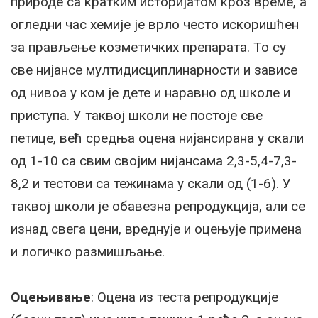
природе са кратким историјатом кроз време, а
огледни час хемије је врло често искоришћен
за прављење козметичких препарата. То су
све нијансе мултидисциплинарности и зависе
од нивоа у ком је дете и наравно од школе и
приступа. У таквој школи не постоје све
петице, већ средња оцена нијансирана у скали
од 1-10 са свим својим нијансама 2,3-5,4-7,3-
8,2 и тестови са тежинама у скали од (1-6). У
таквој школи је обавезна репродукција, али се
изнад свега цени, вреднује и оцењује примена
и логичко размишљање.
Оцењивање
: Оцена из теста репродукције