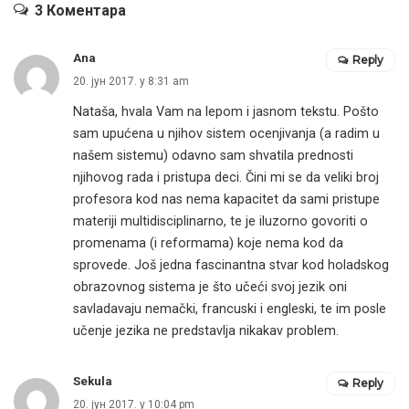
3 Коментара
Ana
Reply
20. јун 2017. у 8:31 am
Nataša, hvala Vam na lepom i jasnom tekstu. Pošto
sam upućena u njihov sistem ocenjivanja (a radim u
našem sistemu) odavno sam shvatila prednosti
njihovog rada i pristupa deci. Čini mi se da veliki broj
profesora kod nas nema kapacitet da sami pristupe
materiji multidisciplinarno, te je iluzorno govoriti o
promenama (i reformama) koje nema kod da
sprovede. Još jedna fascinantna stvar kod holadskog
obrazovnog sistema je što učeći svoj jezik oni
savladavaju nemački, francuski i engleski, te im posle
učenje jezika ne predstavlja nikakav problem.
Sekula
Reply
20. јун 2017. у 10:04 pm