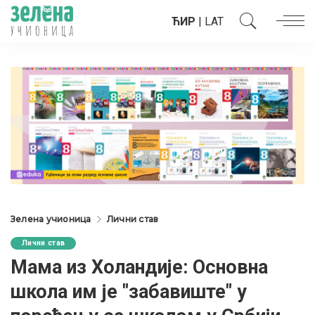
ЋИР
|
LAT
Зелена учионица
Лични став
Лични став
Мама из Холандије: Основна
школа им је "забавиште" у