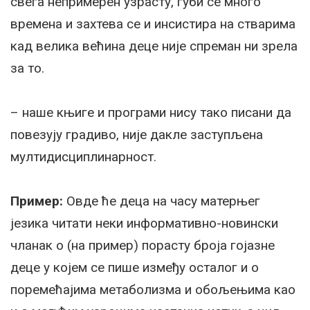
свега непримерен узрасту, губи се много
времена и захтева се и инсистира на стварима
кад велика већина деце није спреман ни зрела
за то.
– наше књиге и програми нису тако писани да
повезују градиво, није дакле заступљена
мултидисциплинарност.
Пример:
Овде ће деца на часу матерњег
језика читати неки информативно-новински
чланак о (на пример) порасту броја гојазне
деце у којем се пише између осталог и о
поремећајима метаболизма и обољењима као