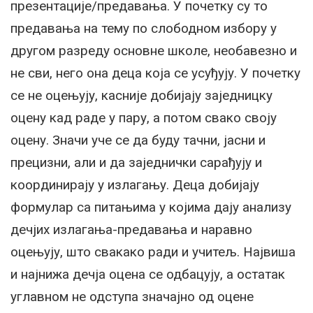
презентације/предавања. У почетку су то
предавања на тему по слободном избору у
другом разреду основне школе, необавезно и
не сви, него она деца која се усуђују. У почетку
се не оцењују, касније добијају заједницку
оцену кад раде у пару, а потом свако своју
оцену. Значи уче се да буду тачни, јасни и
прецизни, али и да заједнички сарађују и
координирају у излагању. Деца добијају
формулар са питањима у којима дају анализу
дечјих излагања-предавања и наравно
оцењују, што свакако ради и учитељ. Највиша
и најнижа дечја оцена се одбацују, а остатак
углавном не одступа значајно од оцене