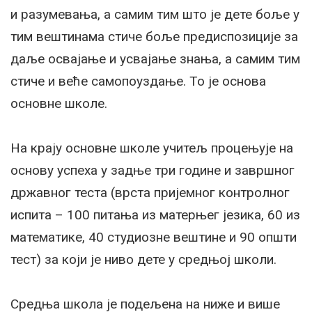
и разумевања, а самим тим што је дете боље у
тим вештинама стиче боље предиспозиције за
даље освајање и усвајање знања, а самим тим
стиче и веће самопоуздање. То је основа
основне школе.
На крају основне школе учитељ процењује на
основу успеха у задње три године и завршног
државног теста (врста пријемног контролног
испита – 100 питања из матерњег језика, 60 из
математике, 40 студиозне вештине и 90 општи
тест) за који је ниво дете у средњој школи.
Средња школа је подељена на ниже и више