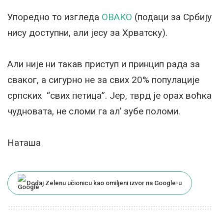
Упоредно то изгледа
ОВАКО
(подаци за Србију
нису доступни, али јесу за Хрватску).
Али није ни такав приступ и принцип рада за
сваког, а сигурно не за свих 20% популације
српских “свих петица”. Јер, тврд је орах воћка
чудновата, не сломи га ал’ зубе поломи.
Наташа
Dodaj Zelenu učionicu kao omiljeni izvor na Google-u