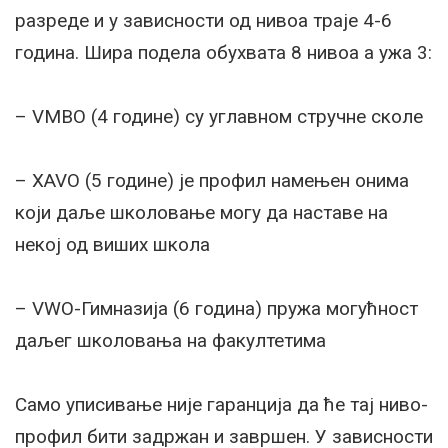
разреде и у зависности од нивоа траје 4-6
година. Шира подела обухвата 8 нивоа а ужа 3:
– VMBO (4 године) су углавном стручне сколе
– ХAVO (5 године) је профил намењен онима
који даље школовање могу да наставе на
некој од виших школа
– VWО-Гимназија (6 година) пружа могућност
даљег школовања на факултетима
Само уписивање није гаранција да ће тај ниво-
профил бити задржан и завршен. У зависности