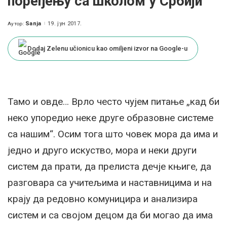
поређењу са школом у Србији
Sanja
19. јун 2017.
Аутор:
Posted
by
Dodaj Zelenu učionicu kao omiljeni izvor na Google-u
Тамо и овде… Врло често чујем питање „кад би
неко упоредио неке друге образовне системе
са нашим“. Осим тога што човек мора да има и
једно и друго искуство, мора и неки други
систем да прати, да прелиста дечје књиге, да
разговара са учитељима и наставницима и на
крају да редовно комуницира и анализира
систем и са својом децом да би могао да има