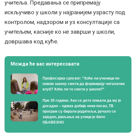
учитеља. Предавања се припремају
искључиво у школи у најранијем узрасту под
контролом, надзором и уз консултације са
учитељем, касније ко не заврши у школи,
довршава код куће.
Можда ће вас интересовати
Професорка српског: ”Хоће ли ученици по
новом закону смети да формирају читалачки
клуб? Хоће ли то смети у школи?”
Пре 30 година: Ако се дете пожали да му је
досадно – одмах добије неки посао, ТВ
програм су бирали родитељи, ручало се
заједно, јављање на улици је било
ОБАВЕЗНО