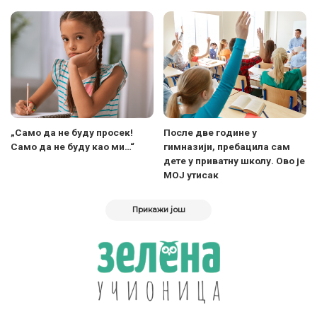
„Само да не буду просек!
После две године у
Само да не буду као ми…“
гимназији, пребацила сам
дете у приватну школу. Ово је
МОЈ утисак
Прикажи још