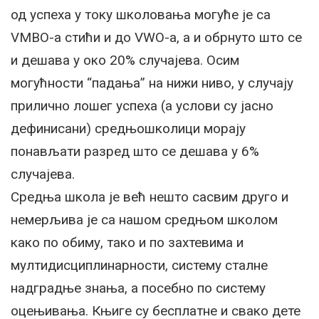
од успеха у току школовања могуће је са
VMBO-а стићи и до VWО-а, а и обрнуто што се
и дешава у око 20% случајева. Осим
могућности “падања” на нижи ниво, у случају
прилично лошег успеха (а услови су јасно
дефинисани) средњошколици морају
понављати разред што се дешава у 6%
случајева.
Средња школа је већ нешто сасвим друго и
немерљива је са нашом средњом школом
како по обиму, тако и по захтевима и
мултидисциплинарности, систему сталне
надградње знања, а посебно по систему
оцењивања. Књиге су бесплатне и свако дете