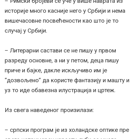
– Римски бројеви се уче у више наврата из
историје много касније него у Србији и нема
вишечасовне посвећености као што је то
случај у Србији.
– Литерарни састави се не пишу у првом
разреду основне, а ни у петом, деца пишу
приче и бајке, дакле искључиво им је
“дозвољено” да користе фантазију и машту и
уз то иде обавезна илустрација и цртеж.
Из свега наведеног произилази:
– српски програм је из холандске оптике пре