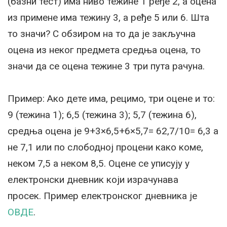
(базни тест) има ниво тежине 1 ређе 2, а оцена
из примене има тежину 3, а ређе 5 или 6. Шта
то значи? С обзиром на то да је закључна
оцена из неког предмета средња оцена, то
значи да се оцена тежине 3 три пута рачуна.
Пример: Ако дете има, рецимо, три оцене и то:
9 (тежина 1); 6,5 (тежина 3); 5,7 (тежина 6),
средња оцена је 9+3×6,5+6×5,7= 62,7/10= 6,3 а
не 7,1 или по слободној процени како коме,
неком 7,5 а неком 8,5. Оцене се уписују у
електронски дневник који израчунава
просек. Пример електронског дневника је
ОВДЕ
.