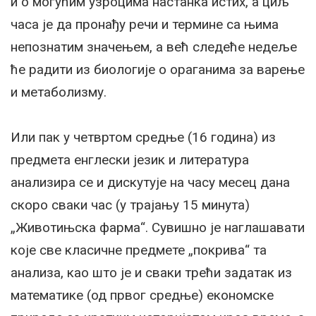
и о могућим узроцима настанка истих, а циљ
часа је да пронађу речи и термине са њима
непознатим значењем, а већ следеће недеље
ће радити из биологије о ораганима за варење
и метаболизму.
Или пак у четвртом средње (16 година) из
предмета енглески језик и литература
анализира се и дискутује на часу месец дана
скоро сваки час (у трајању 15 минута)
„Животињска фарма“. Сувишно је наглашавати
које све класичне предмете „покрива“ та
анализа, као што је и сваки трећи задатак из
математике (од првог средње) економске