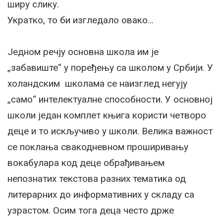
ширу слику.
Укратко, то би изгледало овако…
Једном речју основна школа им је
„забавиште“ у поређењу са школом у Србији. У
холандским школама се наизглед негују
„само“ интелектуалне способности. У основној
школи један комплет књига користи четворо
деце и то искључиво у школи. Велика важност
се поклања свакодневном проширивању
вокабулара код деце обрађивањем
непознатих текстова разних тематика од
литерарних до информативних у складу са
узрастом. Осим тога деца често држе