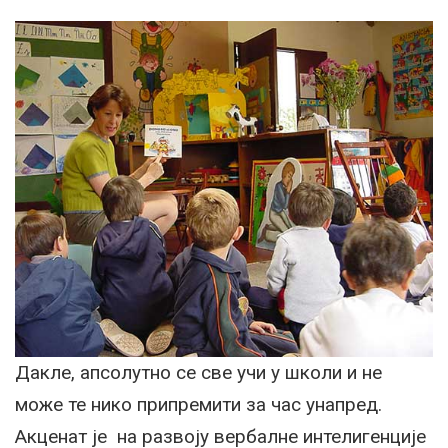
Дакле, апсолутно се све учи у школи и не
може те нико припремити за час унапред.
Акценат је на развоју вербалне интелигенције