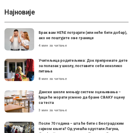
Најновије
Брак вам НЕЋЕ потрајати (или неће бити добар),
ако не поштујете ове границе
4 мин за читање
Учитељица родитељима: Док припремате дете
за полазак у школу, поставите себи неколико
питања
8 мин за читање
Данске школе мењају систем оцењивања –
ђаци ће морати усмено да бране СВАКУ оцену
са теста
3 мин за читање
После 70 година – шта ће бити с Београдским
сајмом књига? Од учешћа одустали Лагуна,