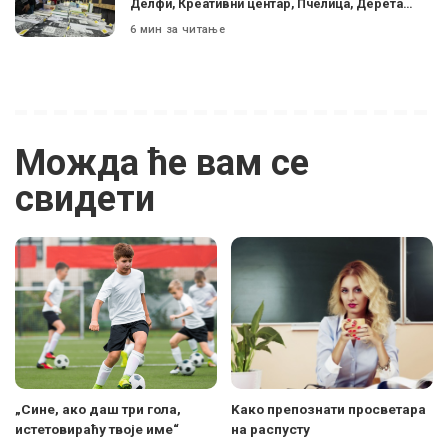
Делфи, Креативни центар, Пчелица, Дерета…
6 мин за читање
Можда ће вам се
свидети
„Сине, ако даш три гола,
Kaко препознати просветара
истетовираћу твоје име“
на распусту