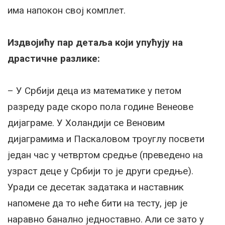
има напокон свој комплет.
Издвојићу пар детаља који упућују на
драстичне разлике:
– У Србији деца из математике у петом
разреду раде скоро пола године Венеове
дијаграме. У Холандији се Веновим
дијаграмима и Паскаловом троуглу посвети
један час у четвртом средње (преведено на
узраст деце у Србији то је други средње).
Уради се десетак задатака и наставник
напомене да то неће бити на тесту, јер је
наравно банално једноставно. Али се зато у