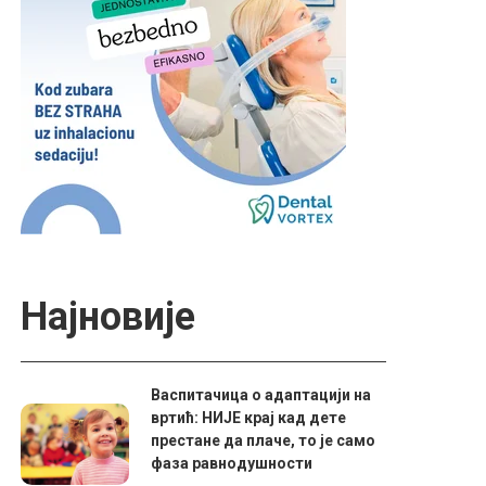
Најновије
Васпитачица о адаптацији на
вртић: НИЈЕ крај кад дете
престане да плаче, то је само
фаза равнодушности