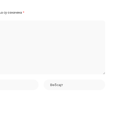
а су означена
*