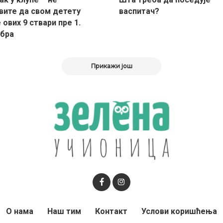
вите да свом детету
васпитач?
ових 9 ствари пре 1.
бра
Прикажи још
О нама
Наш тим
Контакт
Услови коришћења