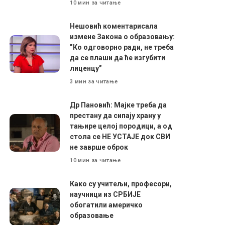
10 мин за читање
Нешовић коментарисала
измене Закона о образовању:
”Ко одговорно ради, не треба
да се плаши да ће изгубити
лиценцу”
3 мин за читање
Др Пановић: Мајке треба да
престану да сипају храну у
тањире целој породици, а од
стола се НЕ УСТАЈЕ док СВИ
не заврше оброк
10 мин за читање
Како су учитељи, професори,
научници из СРБИЈЕ
обогатили америчко
образовање