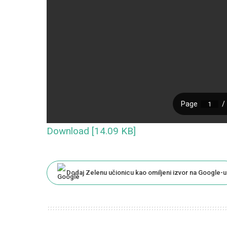
Download [14.09 KB]
Dodaj Zelenu učionicu kao omiljeni izvor na Google-u