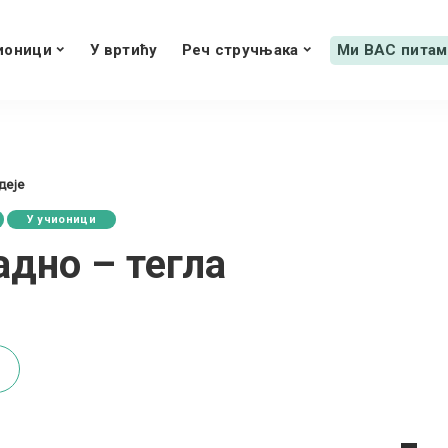
ионици
У вртићу
Реч стручњака
Ми ВАС питам
деје
У учионици
адно – тегла