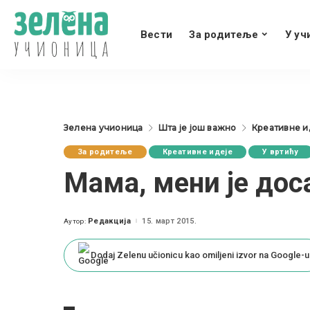
Вести
За родитеље
У уч
Зелена учионица
Шта је још важно
Креативне и
За родитеље
Креативне идеје
У вртићу
Мама, мени је дос
Редакција
15. март 2015.
Аутор:
Posted
by
Dodaj Zelenu učionicu kao omiljeni izvor na Google-u