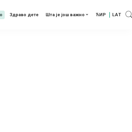
о
Здраво дете
Шта је још важно