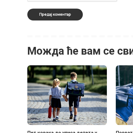
Можда ће вам се св
Пет корака до уписа детета у
Поврата