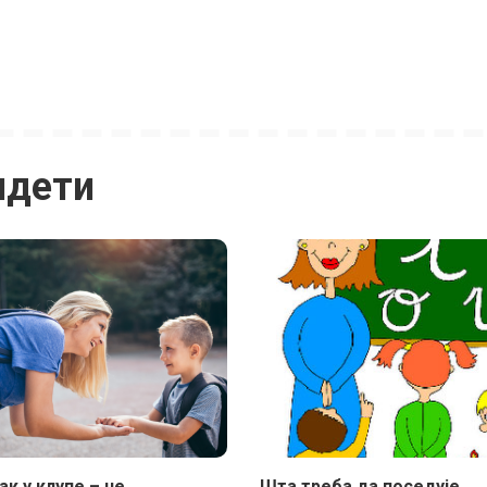
идети
к у клупе – не
Шта треба да поседује