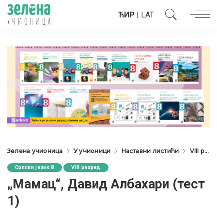
ЋИР
|
LAT
Зелена учионица
У учионици
Наставни листићи
VIII разред
Српски језик 8
VIII разред
„Мамац“, Давид Албахари (тест
1)