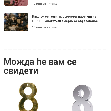
10 мин за читање
Како су учитељи, професори, научници из
СРБИЈЕ обогатили америчко образовање
10 мин за читање
Можда ће вам се
свидети