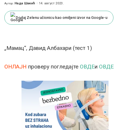
Нада Шакић
14. август 2023.
Аутор:
Posted
by
Dodaj Zelenu učionicu kao omiljeni izvor na Google-u
„Мамац“, Давид Албахари (тест 1)
ОНЛАЈН
проверу погледајте
ОВДЕ
и
ОВДЕ