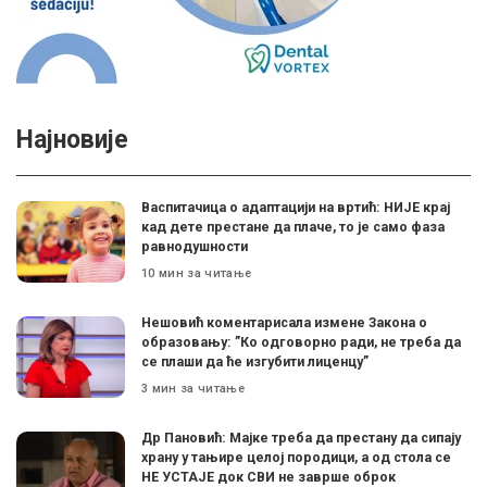
Најновије
Васпитачица о адаптацији на вртић: НИЈЕ крај
кад дете престане да плаче, то је само фаза
равнодушности
10 мин за читање
Нешовић коментарисала измене Закона о
образовању: ”Ко одговорно ради, не треба да
се плаши да ће изгубити лиценцу”
3 мин за читање
Др Пановић: Мајке треба да престану да сипају
храну у тањире целој породици, а од стола се
НЕ УСТАЈЕ док СВИ не заврше оброк