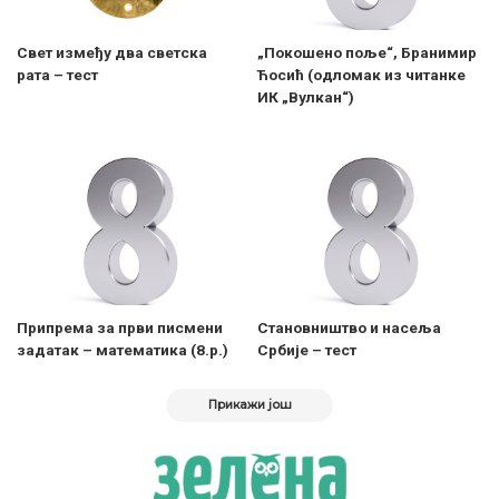
Свет између два светска
„Покошено поље“, Бранимир
рата – тест
Ћосић (одломак из читанке
ИК „Вулкан“)
Припрема за први писмени
Становништво и насеља
задатак – математика (8.р.)
Србије – тест
Прикажи још