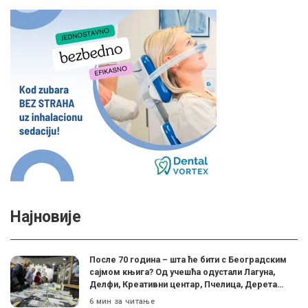
Најновије
После 70 година – шта ће бити с Београдским
сајмом књига? Од учешћа одустали Лагуна,
Делфи, Креативни центар, Пчелица, Дерета…
6 мин за читање