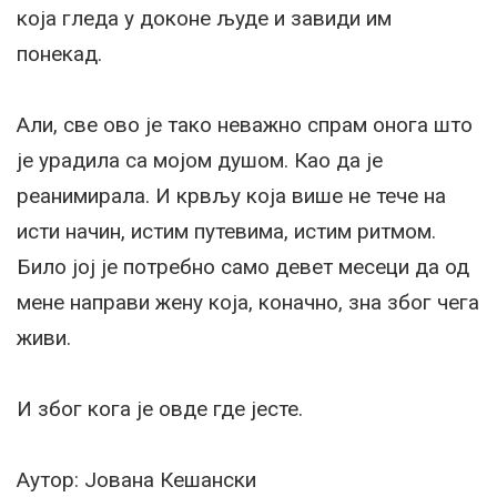
која гледа у доконе људе и завиди им
понекад.
Али, све ово је тако неважно спрам онога што
је урадила са мојом душом. Као да је
реанимирала. И крвљу која више не тече на
исти начин, истим путевима, истим ритмом.
Било јој је потребно само девет месеци да од
мене направи жену која, коначно, зна због чега
живи.
И због кога је овде где јесте.
Аутор: Јована Кешански