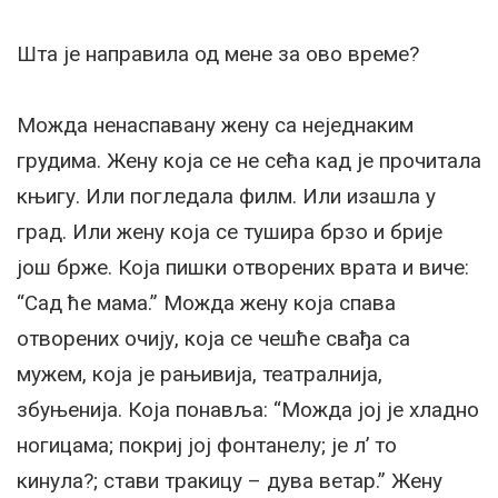
Шта је направила од мене за ово време?
Можда ненаспавану жену са неједнаким
грудима. Жену која се не сећа кад је прочитала
књигу. Или погледала филм. Или изашла у
град. Или жену која се тушира брзо и брије
још брже. Која пишки отворених врата и виче:
“Сад ће мама.” Можда жену која спава
отворених очију, која се чешће свађа са
мужем, која је рањивија, театралнија,
збуњенија. Која понавља: “Можда јој је хладно
ногицама; покриј јој фонтанелу; је л’ то
кинула?; стави тракицу – дува ветар.” Жену