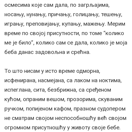
осмесима које сам дала, по загрљајима,
носању, нунању, причању, голицању, тешењу,
игрању, преповијању, купању, мажењу. Мерим
време по својој присутности, по томе “колико
ме је било”, колико сам се дала, колико је моја
беба данас задовољна и срећна.
То што нисам у исто време одморна,
исфенирана, насмејана, са лаком на ноктима,
испеглана, сита, безбрижна, са сређеном
кућом, опраним вешом, прозорима, скуваним
ручком, попијеном кафом, празном судопером
не сматрам својом неспособношћу већ својом
огромном присутношћу у животу своје бебе.