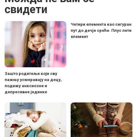
свидети
Четири елемента као сигуран
пут до дечје среће. Плус пети
елемент
Зашто родитељи који сву
пажњу усмеравају на децу,
подижу анксиозне и
депресивне јединке