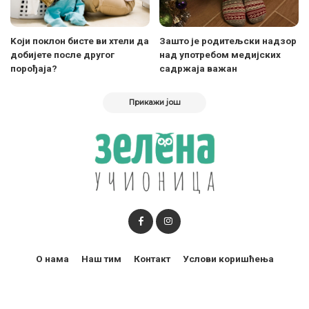
Kоји поклон бисте ви хтели да
Зашто је родитељски надзор
добијете после другог
над употребом медијских
порођаја?
садржаја важан
Прикажи још
О нама
Наш тим
Контакт
Услови коришћења