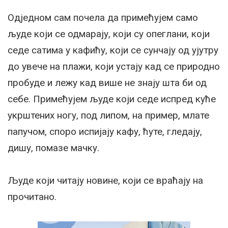
Одједном сам почела да примећујем само
људе који се одмарају, који су опеглани, који
седе сатима у кафићу, који се сунчају од ујутру
до увече на плажи, који устају кад се природно
пробуде и лежу кад више не знају шта би од
себе. Примећујем људе који седе испред куће
укрштених ногу, под липом, на пример, млате
папучом, споро испијају кафу, ћуте, гледају,
дишу, помазе мачку.
Људе који читају новине, који се враћају на
прочитано.