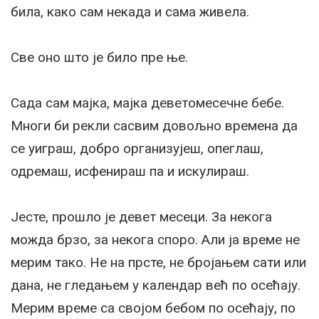
била, како сам некада и сама живела.
Све оно што је било пре ње.
Сада сам мајка, мајка деветомесечне бебе.
Многи би рекли сасвим довољно времена да
се уиграш, добро организујеш, опеглаш,
одремаш, исфенираш па и искулираш.
Јесте, прошло је девет месеци. За некога
можда брзо, за некога споро. Али ја време не
мерим тако. Не на прсте, не бројањем сати или
дана, не гледањем у календар већ по осећају.
Мерим време са својом бебом по осећају, по