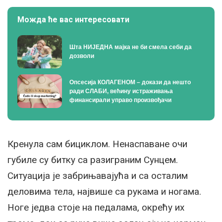
Можда ће вас интересовати
Шта НИЈЕДНА мајка не би смела себи да
дозволи
Опсесија КОЛАГЕНОМ – докази да нешто
ради СЛАБИ, већину истраживања
финансирали управо произвођачи
Кренула сам бициклом. Ненаспаване очи
губиле су битку са разиграним Сунцем.
Ситуација је забрињавајућа и са осталим
деловима тела, највише са рукама и ногама.
Ноге једва стоје на педалама, окрећу их