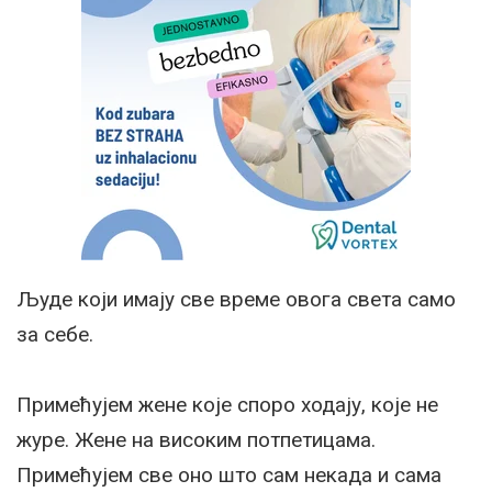
Људе који имају све време овога света само
за себе.
Примећујем жене које споро ходају, које не
журе. Жене на високим потпетицама.
Примећујем све оно што сам некада и сама