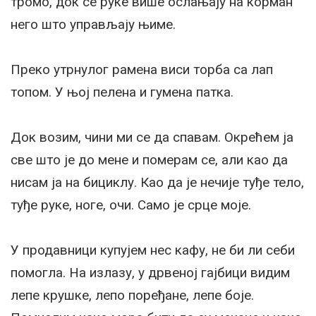
тромо, док се руке више ослањају на корман
него што управљају њиме.
Преко утрнулог рамена виси торба са лап
топом. У њој пелена и гумена патка.
Док возим, чини ми се да спавам. Окрећем ја
све што је до мене и померам се, али као да
нисам ја на бициклу. Као да је нечије туђе тело,
туђе руке, ноге, очи. Само је срце моје.
У продавници купујем нес кафу, не би ли себи
помогла. На излазу, у дрвеној гајбици видим
лепе крушке, лепо поређане, лепе боје.