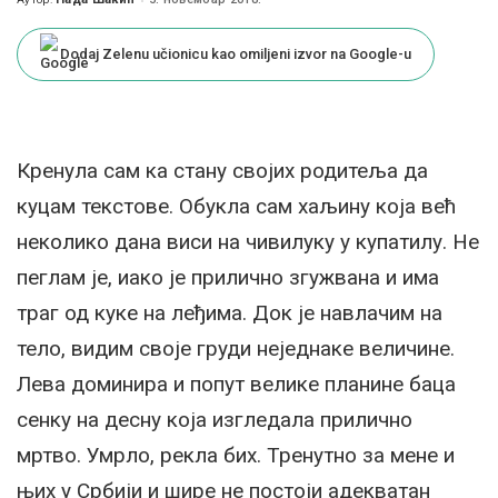
Posted
by
Dodaj Zelenu učionicu kao omiljeni izvor na Google-u
Кренула сам ка стану својих родитеља да
куцам текстове. Обукла сам хаљину која већ
неколико дана виси на чивилуку у купатилу. Не
пеглам је, иако је прилично згужвана и има
траг од куке на леђима. Док је навлачим на
тело, видим своје груди неједнаке величине.
Лева доминира и попут велике планине баца
сенку на десну која изгледала прилично
мртво. Умрло, рекла бих. Тренутно за мене и
њих у Србији и шире не постоји адекватан