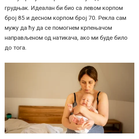
грудњак. Идеалан би био са левом корпом
број 85 и десном корпом број 70. Рекла сам
мужу да ћу да се помогнем крпењачом
направљеном од натикача, ако ми буде било
до тога.