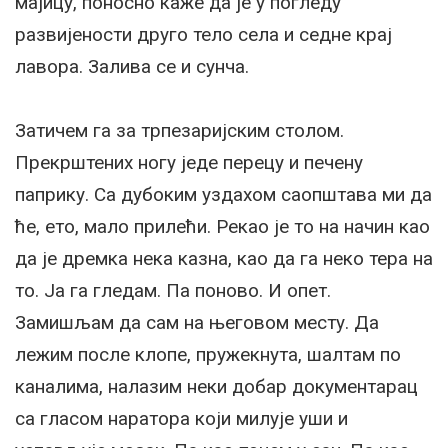
мајицу, поносно каже да је у погледу
развијености друго тело села и седне крај
лавора. Залива се и сунча.
Затичем га за трпезаријским столом.
Прекрштених ногу једе перецу и печену
паприку. Са дубоким уздахом саопштава ми да
ће, ето, мало прилећи. Рекао је то на начин као
да је дремка нека казна, као да га неко тера на
то. Ја га гледам. Па поново. И опет.
Замишљам да сам на његовом месту. Да
лежим после клопе, пружекнута, шалтам по
каналима, налазим неки добар документарац
са гласом наратора који милује уши и