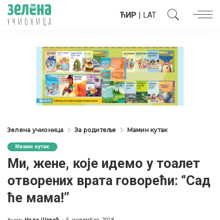
ЋИР
|
LAT
Зелена учионица
За родитеље
Мамин кутак
Мамин кутак
Ми, жене, које идемо у тоалет
отворених врата говорећи: “Сад
ће мама!”
Нада Шакић
5. новембар 2018.
Аутор: