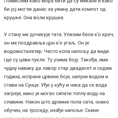
Помислим како мора бити да су мекане и како
би јој могли данас за ужину дати компот од
крушке. Она воли крушке.
У стану ме дочекује тата. Улазим бела к’о креч,
он ме поздравља црн к’о угаљ. Он је
водоинсталатер. Често копа напољу да види
где су цеви пукле. Ту узима боју. Такође, има
чудну навику да лавор стар двадесет и седам
година, испране црвене боје, напуни водом и
стави на Сунце. Уђе у кућу и чека да се вода
загреје, иако је могао сипати топлу воду на
славини. Након што дремне пола сата, онако
обучен, на троседу, изађе напоље. Скине