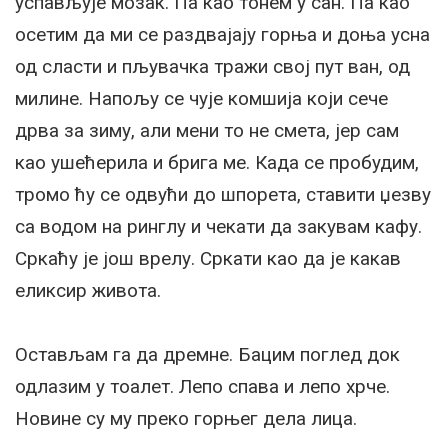
успављује мозак. Па као тонем у сан. Па као
осетим да ми се раздвајају горња и доња усна
од сласти и пљувачка тражи свој пут ван, од
милине. Напољу се чује комшија који сече
дрва за зиму, али мени то не смета, јер сам
као ушећерила и брига ме. Када се пробудим,
тромо ћу се одвући до шпорета, ставити џезву
са водом на ринглу и чекати да закувам кафу.
Сркаћу је још врелу. Сркати као да је какав
еликсир живота.
Остављам га да дремне. Бацим поглед док
одлазим у тоалет. Лепо спава и лепо хрче.
Новине су му преко горњег дела лица.