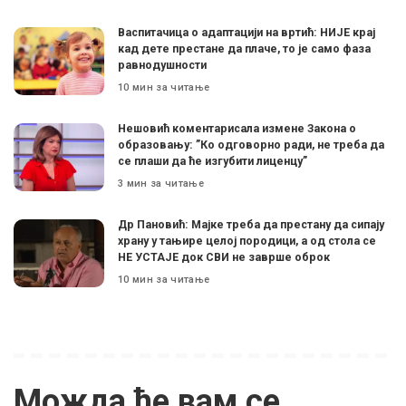
Васпитачица о адаптацији на вртић: НИЈЕ крај
кад дете престане да плаче, то је само фаза
равнодушности
10 мин за читање
Нешовић коментарисала измене Закона о
образовању: ”Ко одговорно ради, не треба да
се плаши да ће изгубити лиценцу”
3 мин за читање
Др Пановић: Мајке треба да престану да сипају
храну у тањире целој породици, а од стола се
НЕ УСТАЈЕ док СВИ не заврше оброк
10 мин за читање
Можда ће вам се