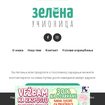
О нама
Наш тим
Контакт
Услови коришћења
За питања или предлоге о пословној сарадњи можете
контактирати са нама путем доле наведене имејл адресе:
×
marketing@zelenaucionica.com
Наш вебсајт користи колачиће да побољша ваше искуство.