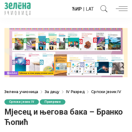
ЋИР
|
LAT
Зелена учионица
За децу
IV Разред
Српски језик IV
Српски језик IV
Припреме
Мјесец и његова бака – Бранко
Ћопић