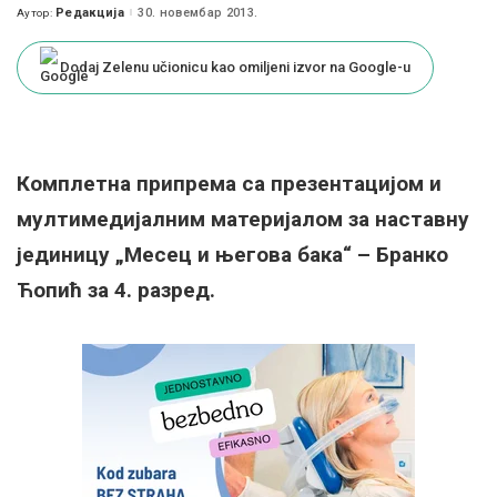
Редакција
30. новембар 2013.
Аутор:
Posted
by
Dodaj Zelenu učionicu kao omiljeni izvor na Google-u
Комплетна припрема са презентацијом и
мултимедијалним материјалом за наставну
јединицу „Месец и његова бака“ – Бранко
Ћопић за 4. разред.