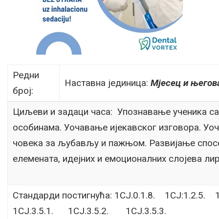
Редни
Наставна јединица:
Мјесец и његов
број:
Циљеви и задаци часа: Упознавање ученика с
особинама. Уочавање ијекавског изговора. Уоч
човека за љубављу и пажњом. Развијање спос
елемената, идејних и емоционалних слојева ли
Стандарди постигнућа: 1СЈ.0.1.8. 1СЈ:1.2.5.
1СЈ.3.5.1. 1СЈ.3.5.2. 1СЈ.3.5.3.