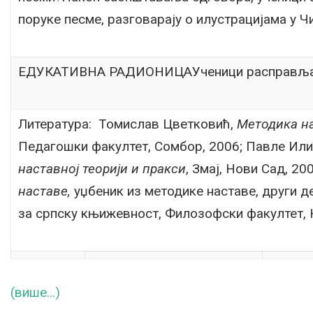
поруке песме, разговарају о илустрацијама у Ч
ЕДУКАТИВНА РАДИОНИЦАУченици расправљају
Литература: Томислав Цветковић,
Методика на
Педагошки факултет, Сомбор, 2006; Павле Ил
наставној теорији и пракси
, Змај, Нови Сад, 200
наставе,
уџбеник из методике наставе, други д
за српску књижевност, Филозофски факултет, 
(више…)