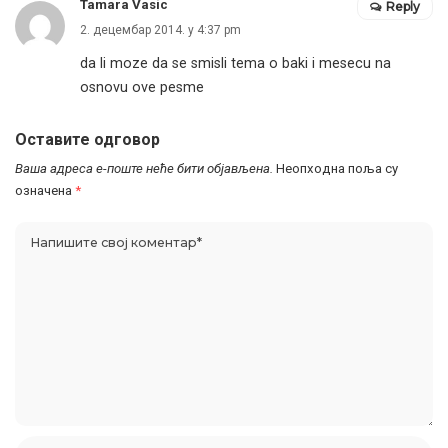
Tamara Vasic
Reply
2. децембар 2014. у 4:37 pm
da li moze da se smisli tema o baki i mesecu na
osnovu ove pesme
Оставите одговор
Ваша адреса е-поште неће бити објављена.
Неопходна поља су
означена
*