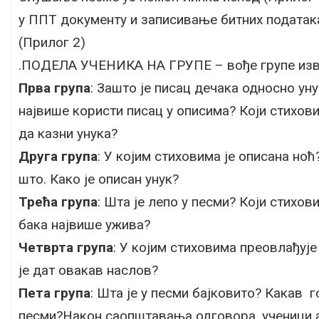
у ППТ документу и записивање битних податак
(Прилог 2)
.ПОДЕЛА УЧЕНИКА НА ГРУПЕ – вође групе изв
Прва група
: За­што је пи­сац де­ча­ка односно уну­
нај­ви­ше ко­ри­сти пи­сац у опи­си­ма? Ко­ји сти­хо­ви
да ка­зни уну­ка?
Друга група
: У ко­јим сти­хо­ви­ма је опи­са­на ноћ
што. Ка­ко је опи­сан унук?
Трећа група
: Шта је ле­по у пе­сми? Ко­ји сти­хо­ви
ба­ка нај­ви­ше ужи­ва?
Четврта група
: У ко­јим сти­хо­ви­ма пре­о­вла­ђу­
је дат ова­кав на­слов?
Пета група
: Шта је у песми бајковито? Какав г
песми?Након саопштавања одговора, ученици ан