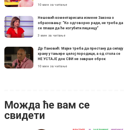
10 мин за читање
Нешовић коментарисала измене Закона о
образовању: ”Ко одговорно ради, не треба да
се плаши да ће изгубити лиценцу”
3 мин за читање
Др Пановић: Мајке треба да престану да сипају
храну у тањире целој породици, а од стола се
НЕ УСТАЈЕ док СВИ не заврше оброк
10 мин за читање
Можда ће вам се
свидети