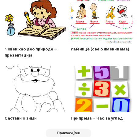
Човек као део природе –
Именице (све о именицама)
презентација
Састави о зими
Припрема – Час за углед
Прикажи још