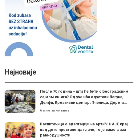
Најновије
После 70 година – шта ће бити с Београдским
сајмом књига? Од учешћа одустали Лагуна,
Делфи, Креативни центар, Пчелица, Дерета…
6 мин за читање
Васпитачица о адаптацији на вртић: НИЈЕ крај
кад дете престане да плаче, то је само фаза
равнодушности