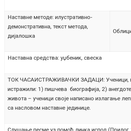
Наставне методе: илустративно-
демонстративна, текст метода,
Облици
дијалошка
Наставна средства: уџбеник, свеска
ТОК ЧАСАИСТРАЖИВАЧКИ ЗАДАЦИ: Ученици, по
истражили: 1) пишчева биографија, 2) анегдоте
живота – ученици своје написано излагање ле
са насловом наставне јединице.
Слушање песме уз помоћ линка испод (Прилог 