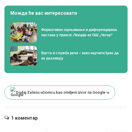
Можда ће вас интересовати
Формативно оцењивање и диференцирана
настава у пракси: Лекције из ОШ „Чегар“
Врста и служба речи – како научити ђаке да
их разликују
Dodaj Zelenu učionicu kao omiljeni izvor na Google-u
1 коментар