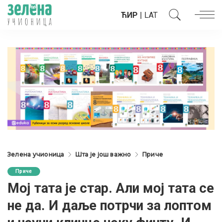
ЋИР
|
LAT
Зелена учионица
Шта је још важно
Приче
Приче
Мој тата је стар. Али мој тата се
не да. И даље потрчи за лоптом