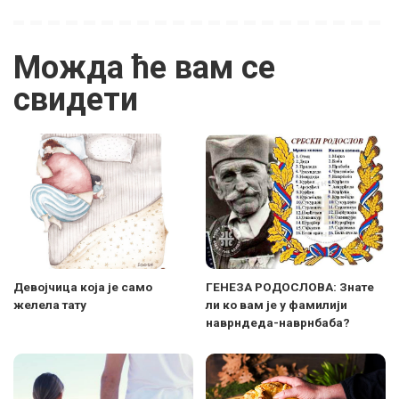
Можда ће вам се
свидети
Девојчица која је само
ГЕНЕЗА РОДОСЛОВА: Знате
желела тату
ли ко вам је у фамилији
наврндеда-наврнбаба?