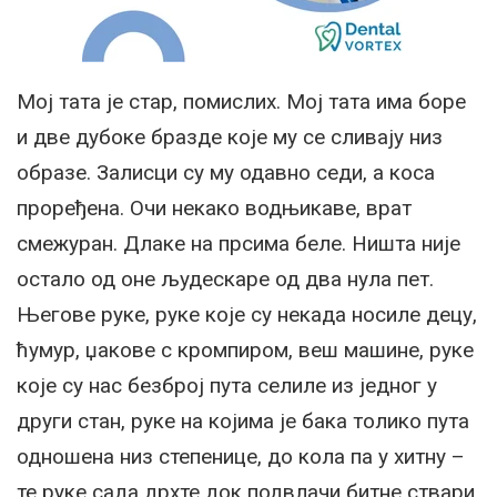
Мој тата је стар, помислих. Мој тата има боре
и две дубоке бразде које му се сливају низ
образе. Залисци су му одавно седи, а коса
проређена. Очи некако водњикаве, врат
смежуран. Длаке на прсима беле. Ништа није
остало од оне људескаре од два нула пет.
Његове руке, руке које су некада носиле децу,
ћумур, џакове с кромпиром, веш машине, руке
које су нас безброј пута селиле из једног у
други стан, руке на којима је бака толико пута
одношена низ степенице, до кола па у хитну –
те руке сада дрхте док подвлачи битне ствари