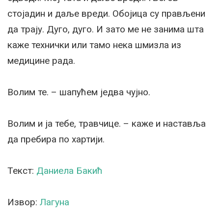
стојадин и даље вреди. Обојица су прављени
да трају. Дуго, дуго. И зато ме не занима шта
каже технички или тамо нека шмизла из
медицине рада.
Волим те. – шапућем једва чујно.
Волим и ја тебе, травчице. – каже и наставља
да пребира по хартији.
Текст:
Даниела Бакић
Извор:
Лагуна