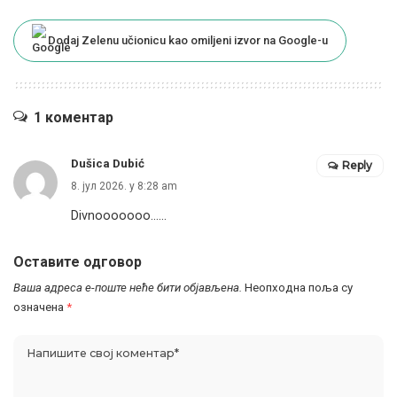
Dodaj Zelenu učionicu kao omiljeni izvor na Google-u
1 коментар
Dušica Dubić
Reply
8. јул 2026. у 8:28 am
Divnooooooo……
Оставите одговор
Ваша адреса е-поште неће бити објављена.
Неопходна поља су
означена
*