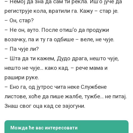
– Немој да зна да сам ти рекла. Иш’о јуче да
региструје кола, вратили га. Кажу – стар је.
– Он, стар?
– Не он, ауто. После отиш’о да продужи
возачку, па и ту га одбише – веле, не чује.
– Па чује ли?
– Шта да ти кажем, Дудо драга, нешто чује,
нешто не чује… како кад. – рече мама и
рашири руке.
– Ено га, од јутрос чита неке Службене
листове, хоће да пише жалбе, тужбе… не питај.
Знаш свог оца кад се зајогуни.
Можда ће вас интересовати