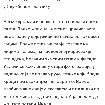
у Службеном гласнику.
Време пролази и ноншалантно прелази преко
свега. Преко мог оца, његовог црвеног аута,
ове зграде у којој живи већ више од тридесет
година. Време оставља своје трагове на
лицима, телима, на избледелој каросерији
стојадина, ћелавим зимским гумама, фасади…
Увлачи се као лопов у старе фотографије, у
зидове који се полако руне, тепихе који бледе,
краде нам сваки трен неповратно. Време
злобно маше својом заставом и отима дан по
дан, од живота, од њих, од нас. А ја не дам да
мој тата остари. Икада.