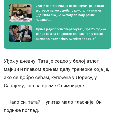
„Кажи наставници да нема појма“, рече отац
и отресе пепео у дебелу кристалну пикслу.
„Да ишта зна, не би ходала подераних
чарапа“…
Прича једног психотерапеута: „Пре 25 година
радио сам са клијентом ког сам тад у својој
глави називао најдосаднијим на свету”
Уђох у дневну. Тата је седео у белој атлет
мајици и плавом доњем делу тренерке која је,
ако се добро сећам, купљена у Лорису, у
Сарајеву, још за време Олимпијаде.
– Како си, тата? – упитах мало гласније. Он
подиже поглед.