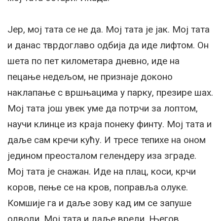
Јер, мој тата се не да. Мој тата је јак. Мој тата
и данас тврдоглаво одбија да иде лифтом. Он
шета по пет километара дневно, иде на
пецање недељом, не признаје доконо
наклапање с вршњацима у парку, презире шах.
Мој тата још увек уме да потрчи за лоптом,
научи клинце из краја понеку финту. Мој тата и
даље сам кречи кућу. И тресе тепихе на оном
једином преосталом гелендеру иза зграде.
Мој тата је снажан. Иде на плац, коси, крчи
коров, пење се на кров, поправља олуке.
Комшије га и даље зову кад им се запуше
одводи. Мој тата и даље вреди. Његов