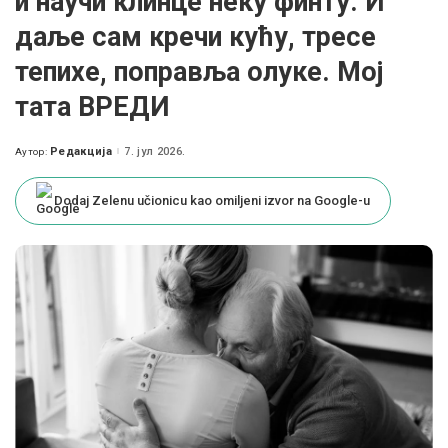
и научи клинце неку финту. И
даље сам кречи кућу, тресе
тепихе, поправља олуке. Мој
тата ВРЕДИ
Редакција
7. јул 2026.
Аутор:
Posted
by
Dodaj Zelenu učionicu kao omiljeni izvor na Google-u