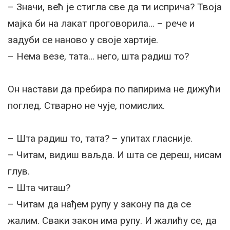
– Значи, већ је стигла све да ти исприча? Твоја
мајка би на лакат проговорила… – рече и
задуби се наново у своје хартије.
– Нема везе, тата… него, шта радиш то?
Он настави да пребира по папирима не дижући
поглед. Стварно не чује, помислих.
– Шта радиш то, тата? – упитах гласније.
– Читам, видиш ваљда. И шта се дереш, нисам
глув.
– Шта читаш?
– Читам да нађем рупу у закону па да се
жалим. Сваки закон има рупу. И жалићу се, да