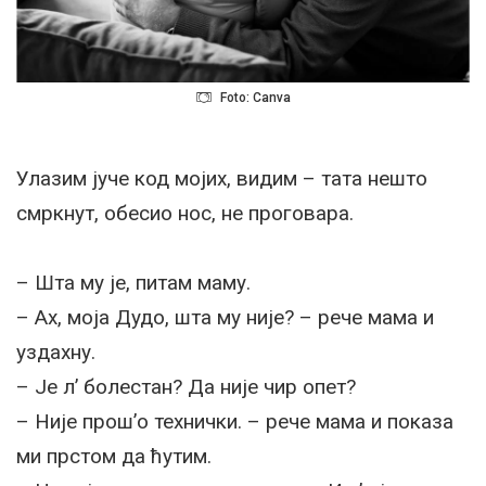
Foto: Canva
Улазим јуче код мојих, видим – тата нешто
смркнут, обесио нос, не проговара.
– Шта му је, питам маму.
– Ах, моја Дудо, шта му није? – рече мама и
уздахну.
– Је л’ болестан? Да није чир опет?
– Није прош’о технички. – рече мама и показа
ми прстом да ћутим.