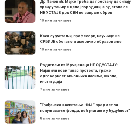
Др Пановић: Мајке треба да престану да сипају
храну у тањире целој породици, а од стола се
НЕ УСТАЈЕ док СВИ не заврше оброк
10 мин за читање
Како су учитељи, професори, научници из
СРБИЈЕ обогатили америчко образовање
10 мин за читање
Родитељи из Мрчајеваца НЕ ОДУСТАЈУ:
Најавили нови талас протеста, траже
одговорност виновника насиља, школе,
институција
7 мин за читање
”Грађанско васпитање НИЈЕ предмет за
попуњавање фонда, већ улагање у будућност”
8 мин за читање