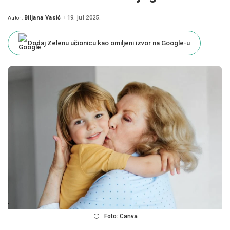
Biljana Vasić
19. jul 2025.
Autor:
Posted
by
Dodaj Zelenu učionicu kao omiljeni izvor na Google-u
Foto: Canva