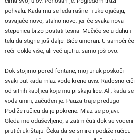
cima svoj ulov. Ponosan je. Pogledom traži
pohvalu. Kada mu se leđa rašire i ruke ojačaju,
osvajaće novo, stalno novo, jer će svaka nova
stepenica brzo postati tesna. Mučiće se u duhu i
telu da stigne još dalje. Biće umoran. U samoći će
reći: dokle više, ali već ujutru: samo još ovo.
Dok stojimo pored fontane, moj unuk poskoči
svaki put kada mlaz vode krene uvis. Radosno ciči
od sitnih kapljica koje mu prskaju lice. Ali, kada se
voda umiri, začuđen je. Pauza traje predugo.
Podiže ručicu da je pokrene. Mlaz se pojavi.
Gleda me oduševljeno, a zatim ćuti dok se vodeni
prutići ukrštaju. Čeka da se smire i podiže ručicu