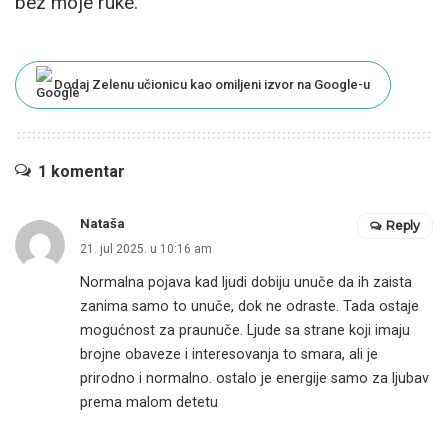
bez moje ruke.
Dodaj Zelenu učionicu kao omiljeni izvor na Google-u
1 komentar
Nataša
Reply
21. jul 2025. u 10:16 am
Normalna pojava kad ljudi dobiju unuče da ih zaista
zanima samo to unuče, dok ne odraste. Tada ostaje
mogućnost za praunuče. Ljude sa strane koji imaju
brojne obaveze i interesovanja to smara, ali je
prirodno i normalno. ostalo je energije samo za ljubav
prema malom detetu