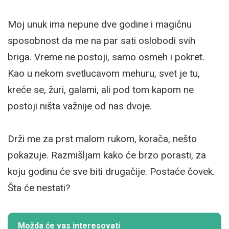
Moj unuk ima nepune dve godine i magičnu
sposobnost da me na par sati oslobodi svih
briga. Vreme ne postoji, samo osmeh i pokret.
Kao u nekom svetlucavom mehuru, svet je tu,
kreće se, žuri, galami, ali pod tom kapom ne
postoji ništa važnije od nas dvoje.
Drži me za prst malom rukom, korača, nešto
pokazuje. Razmišljam kako će brzo porasti, za
koju godinu će sve biti drugačije. Postaće čovek.
Šta će nestati?
Možda će vas interesovati