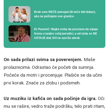
Brak vam NEĆE potrajati (ili neće biti dobar),
ako ne poštujete ove granice
Dr Panović: Majke treba da prestanu da sipaju
hranu u tanjire celoj porodici, a od stola se NE
USTAJE dok SVI ne završe obrok
On sada prilazi svima sa poverenjem.
Maše
prolaznicima. Odrastao će početi da sumnja.
Počeće da motri i procenjuje. Plašiće se da učini
prvi korak. Znaće za zlobu i podsmeh.
Uz muziku iz kafića on sada počinje da igra.
Oči
mu se rašire, vedro traže podršku, telo prati ritam,