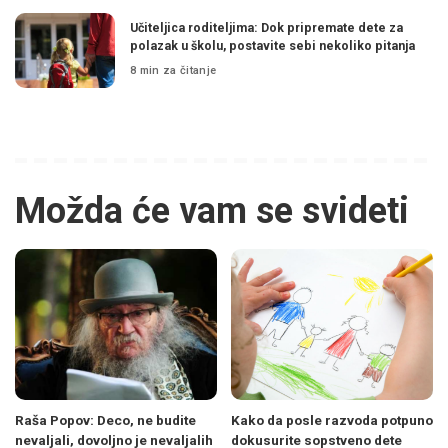
Učiteljica roditeljima: Dok pripremate dete za
polazak u školu, postavite sebi nekoliko pitanja
8 min za čitanje
Možda će vam se svideti
Raša Popov: Deco, ne budite
Kako da posle razvoda potpuno
nevaljali, dovoljno je nevaljalih
dokusurite sopstveno dete