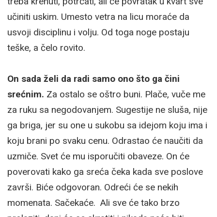
treba krenuti, potrčati, ali će povratak u kvart sve
učiniti uskim. Umesto vetra na licu moraće da
usvoji disciplinu i volju. Od toga noge postaju
teške, a čelo rovito.
On sada želi da radi samo ono što ga čini
srećnim.
Za ostalo se oštro buni. Plače, vuče me
za ruku sa negodovanjem. Sugestije ne sluša, nije
ga briga, jer su one u sukobu sa idejom koju ima i
koju brani po svaku cenu. Odrastao će naučiti da
uzmiče. Svet će mu isporučiti obaveze. On će
poverovati kako ga sreća čeka kada sve poslove
završi. Biće odgovoran. Odreći će se nekih
momenata. Sačekaće. Ali sve će tako brzo