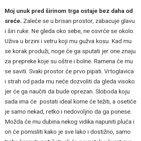
Moj unuk pred širinom trga ostaje bez daha od
sreće.
Zaleće se u brisan prostor, zabacuje glavu
i širi ruke. Ne gleda oko sebe, ne osvrće se okolo.
Uživa u brzini i vetru koji mu gužva kosu. Kad mu
se korak produži, noge će ga sputati jer one znaju
za prepreke koje su oštre i bolne. Ramena će mu
se saviti. Svaki prostor će prvo pipati. Vrtoglavica
i strah od pada mu neće dozvoliti da gleda visoko
jer će ga naučiti da bude oprezan. Sloboda koju
sada ima će postati ideal kome će težiti, a osetiće
je samo nekad, retko i nedovoljno da ga ponese.
Možda će mu dubina nekog vidika napuniti pluća i
on će pomisliti kako je sve lako i dostižno, samo