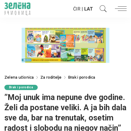
ĆIR
|
LAT
Zelena učionica
Za roditelje
Brak i porodica
Brak i porodica
”Moj unuk ima nepune dve godine.
Želi da postane veliki. A ja bih dala
sve da, bar na trenutak, osetim
radost i slobodu na njegov način”