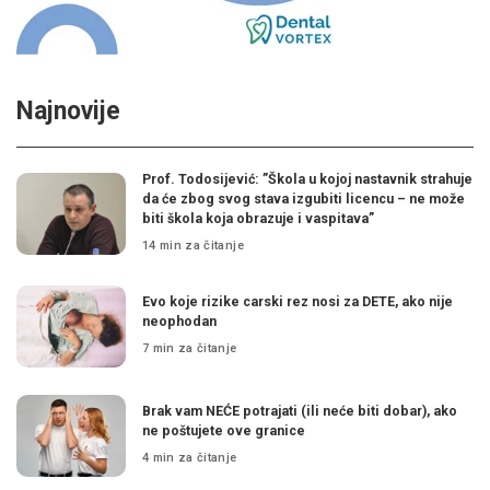
Najnovije
Prof. Todosijević: ”Škola u kojoj nastavnik strahuje
da će zbog svog stava izgubiti licencu – ne može
biti škola koja obrazuje i vaspitava”
14 min za čitanje
Evo koje rizike carski rez nosi za DETE, ako nije
neophodan
7 min za čitanje
Brak vam NEĆE potrajati (ili neće biti dobar), ako
ne poštujete ove granice
4 min za čitanje