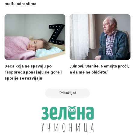
među odraslima
Deca koja ne spavaju po
„Sinovi. Stanite. Nemojte proći,
rasporedu ponašaju se gore i
a da me ne obiđete.“
sporije se razvijaju
Prikaži još