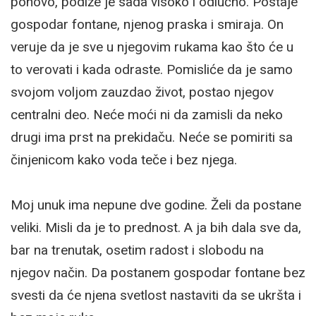
ponovo, podiže je sada visoko i odlučno. Postaje
gospodar fontane, njenog praska i smiraja. On
veruje da je sve u njegovim rukama kao što će u
to verovati i kada odraste. Pomisliće da je samo
svojom voljom zauzdao život, postao njegov
centralni deo. Neće moći ni da zamisli da neko
drugi ima prst na prekidaču. Neće se pomiriti sa
činjenicom kako voda teče i bez njega.
Moj unuk ima nepune dve godine. Želi da postane
veliki. Misli da je to prednost. A ja bih dala sve da,
bar na trenutak, osetim radost i slobodu na
njegov način. Da postanem gospodar fontane bez
svesti da će njena svetlost nastaviti da se ukršta i