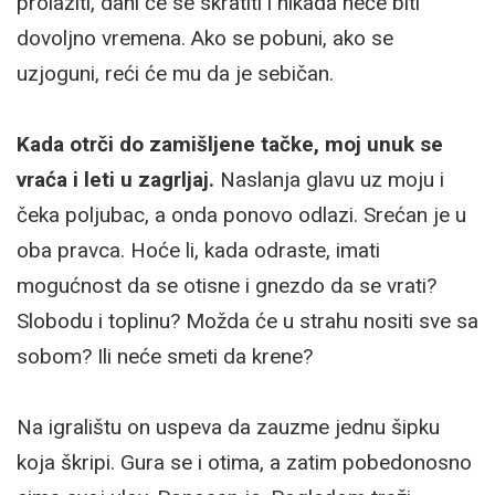
prolaziti, dani će se skratiti i nikada neće biti
dovoljno vremena. Ako se pobuni, ako se
uzjoguni, reći će mu da je sebičan.
Kada otrči do zamišljene tačke, moj unuk se
vraća i leti u zagrljaj.
Naslanja glavu uz moju i
čeka poljubac, a onda ponovo odlazi. Srećan je u
oba pravca. Hoće li, kada odraste, imati
mogućnost da se otisne i gnezdo da se vrati?
Slobodu i toplinu? Možda će u strahu nositi sve sa
sobom? Ili neće smeti da krene?
Na igralištu on uspeva da zauzme jednu šipku
koja škripi. Gura se i otima, a zatim pobedonosno