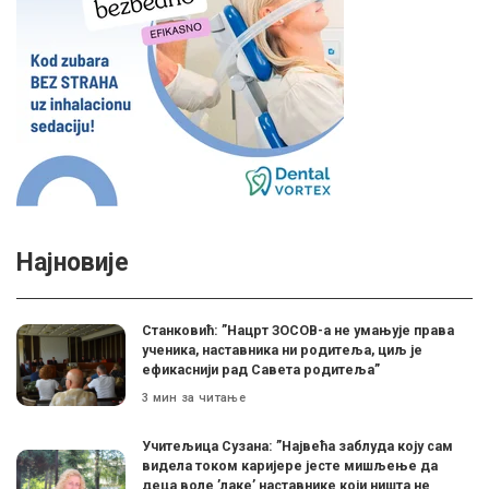
Најновије
Станковић: ”Нацрт ЗОСОВ-а не умањује права
ученика, наставника ни родитеља, циљ је
ефикаснији рад Савета родитеља”
3 мин за читање
Учитељица Сузана: ”Највећа заблуда коју сам
видела током каријере јесте мишљење да
деца воле ’лаке’ наставнике који ништа не