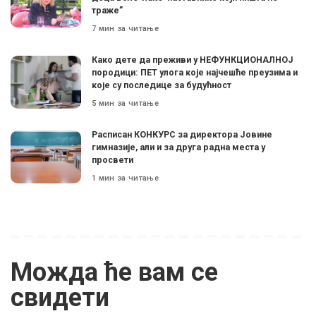
траже”
7 мин за читање
Како дете да преживи у НЕФУНКЦИОНАЛНОЈ
породици: ПЕТ улога које најчешће преузима и
које су последице за будућност
5 мин за читање
Расписан КОНКУРС за директора Јовине
гимназије, али и за друга радна места у
просвети
1 мин за читање
Можда ће вам се
свидети