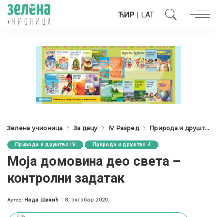
ЋИР
|
LAT
Зелена учионица
За децу
IV Разред
Природа и друштво IV
Природа и друштво IV
Природа и друштво 4
Моја домовина део света –
контролни задатак
Нада Шакић
8. октобар 2020.
Аутор:
Posted
by