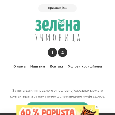
Прикажи још
О нама
Наш тим
Контакт
Услови коришћења
За питања или предлоге о пословној сарадњи можете
контактирати са нама путем доле наведене имејл адресе:
×
marketing@zelenaucionica.com