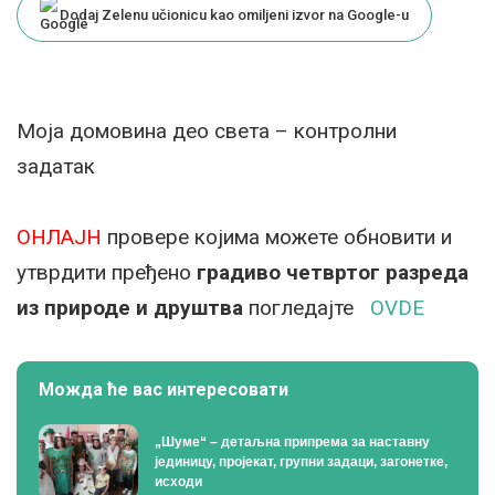
Dodaj Zelenu učionicu kao omiljeni izvor na Google-u
Моја домовина део света – контролни
задатак
ОНЛАЈН
провере којима можете обновити и
утврдити пређено
градиво четвртог разреда
из природе и друштва
погледајте
OVDE
Можда ће вас интересовати
„Шуме“ – детаљна припрема за наставну
јединицу, пројекат, групни задаци, загонетке,
исходи