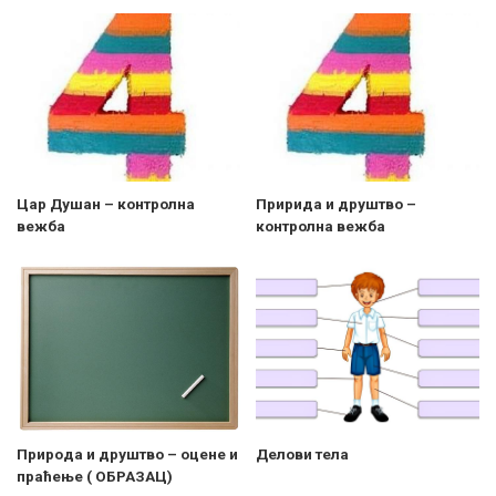
Цар Душан – контролна
Пририда и друштво –
вежба
контролна вежба
Природа и друштво – оцене и
Делови тела
праћење ( ОБРАЗАЦ)