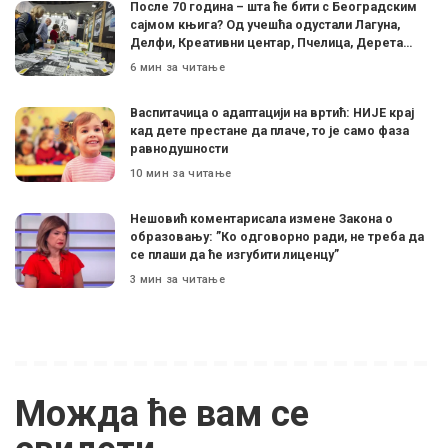
После 70 година – шта ће бити с Београдским
сајмом књига? Од учешћа одустали Лагуна,
Делфи, Креативни центар, Пчелица, Дерета…
6 мин за читање
Васпитачица о адаптацији на вртић: НИЈЕ крај
кад дете престане да плаче, то је само фаза
равнодушности
10 мин за читање
Нешовић коментарисала измене Закона о
образовању: ”Ко одговорно ради, не треба да
се плаши да ће изгубити лиценцу”
3 мин за читање
Можда ће вам се