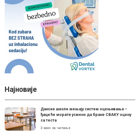
Најновије
Данске школе мењају систем оцењивања –
ђаци ће морати усмено да бране СВАКУ оцену
са теста
3 мин за читање