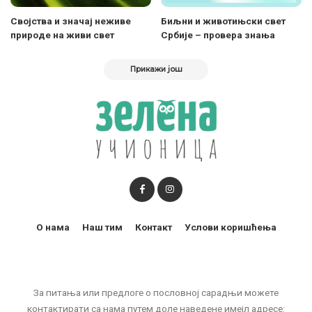
Својства и значај неживе
Биљни и животињски свет
природе на живи свет
Србије – провера знања
Прикажи још
О нама
Наш тим
Контакт
Услови коришћења
За питања или предлоге о пословној сарадњи можете
контактирати са нама путем доле наведене имејл адресе: