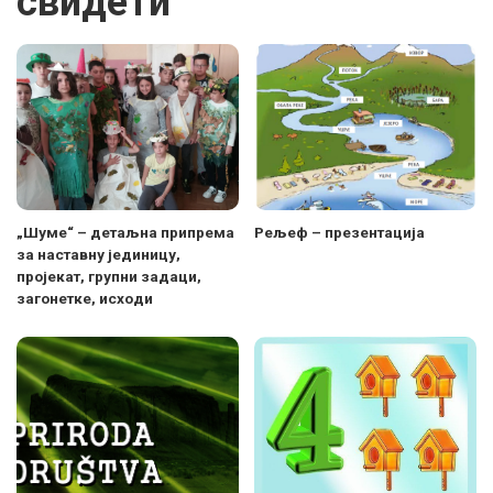
свидети
„Шуме“ – детаљна припрема
Рељеф – презентација
за наставну јединицу,
пројекат, групни задаци,
загонетке, исходи