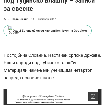
под туђинско влашћу – записи
за свеске
Нада Шакић
11. новембар 2017.
Аутор:
Posted
by
Dodaj Zelenu učionicu kao omiljeni izvor na Google-u
Постојбина Словена. Настанак српске државе.
Наши народи под туђинско влашћу
Материјали намењени ученицима четвртог
разреда основне школе