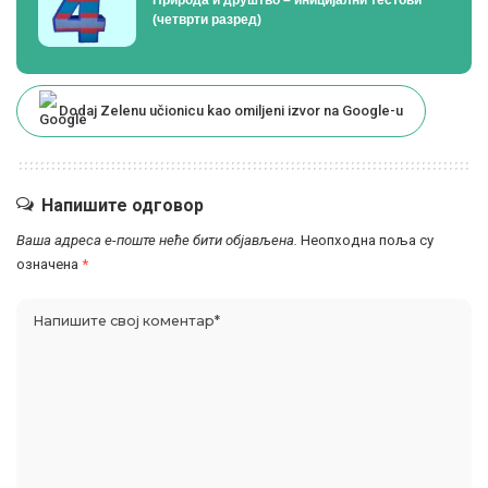
Природа и друштво – иницијални тестови
(четврти разред)
Dodaj Zelenu učionicu kao omiljeni izvor na Google-u
Напишите одговор
Ваша адреса е-поште неће бити објављена.
Неопходна поља су
означена
*