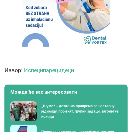
Извор:
Испеципарецидеци
Можда ће вас интересовати
„Шуме“ – детаљна припрема за наставну
јединицу, пројекат, групни задаци, загонетке,
исходи