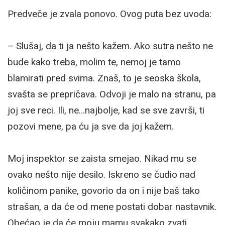
Predveče je zvala ponovo. Ovog puta bez uvoda:
– Slušaj, da ti ja nešto kažem. Ako sutra nešto ne
bude kako treba, molim te, nemoj je tamo
blamirati pred svima. Znaš, to je seoska škola,
svašta se prepričava. Odvoji je malo na stranu, pa
joj sve reci. Ili, ne…najbolje, kad se sve završi, ti
pozovi mene, pa ću ja sve da joj kažem.
Moj inspektor se zaista smejao. Nikad mu se
ovako nešto nije desilo. Iskreno se čudio nad
količinom panike, govorio da on i nije baš tako
strašan, a da će od mene postati dobar nastavnik.
Obećao je da će moju mamu svakako zvati.