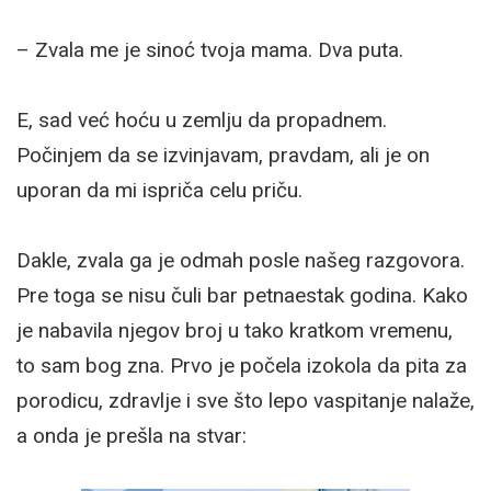
– Zvala me je sinoć tvoja mama. Dva puta.
E, sad već hoću u zemlju da propadnem.
Počinjem da se izvinjavam, pravdam, ali je on
uporan da mi ispriča celu priču.
Dakle, zvala ga je odmah posle našeg razgovora.
Pre toga se nisu čuli bar petnaestak godina. Kako
je nabavila njegov broj u tako kratkom vremenu,
to sam bog zna. Prvo je počela izokola da pita za
porodicu, zdravlje i sve što lepo vaspitanje nalaže,
a onda je prešla na stvar: