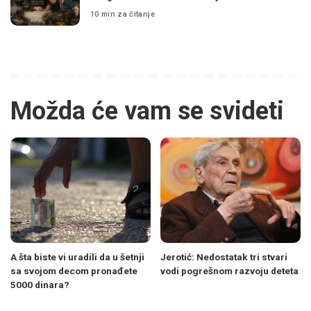
10 min za čitanje
Možda će vam se svideti
A šta biste vi uradili da u šetnji
Jerotić: Nedostatak tri stvari
sa svojom decom pronađete
vodi pogrešnom razvoju deteta
5000 dinara?