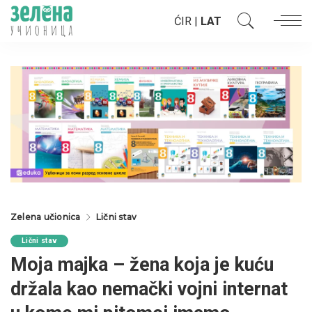
ĆIR
|
LAT
Zelena učionica
Lični stav
Lični stav
Moja majka – žena koja je kuću
držala kao nemački vojni internat