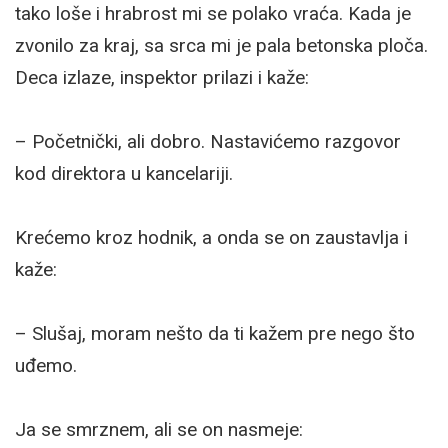
tako loše i hrabrost mi se polako vraća. Kada je
zvonilo za kraj, sa srca mi je pala betonska ploča.
Deca izlaze, inspektor prilazi i kaže:
– Početnički, ali dobro. Nastavićemo razgovor
kod direktora u kancelariji.
Krećemo kroz hodnik, a onda se on zaustavlja i
kaže:
– Slušaj, moram nešto da ti kažem pre nego što
uđemo.
Ja se smrznem, ali se on nasmeje: