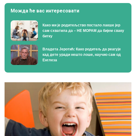
Можда ће вас интересовати
Како ми је родитељство постало лакше јер
сам схватила да – НЕ МОРАМ да бијем сваку
битку
Владета Јеротић: Како родитељ да реагује
кад дете уради нешто лоше, научио сам од
Енглеза