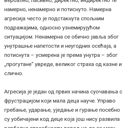
вербално, пасивно, директно, индиректно те
намерно, ненамерно и потиснуто. Намерна
агресија често је подстакнута спољним
подражајима, односно узнемирујућом
ситуацијом. Ненамерна се обично јавља због
унутрашње напетости и неугодних осећаја, а
потиснута – усмерена је према унутра – због
„прогутане“ увреде, великог страха од казне и
слично.
Агресија је један од првих начина суочавања с
фрустрацијом који мала деца науче. Управо
гребање, ударање, уједање и гурање посебно
су уобичајени код деце која још нису развила