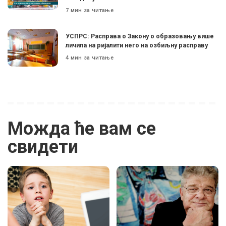
7 мин за читање
УСПРС: Расправа о Закону о образовању више
личила на ријалити него на озбиљну расправу
4 мин за читање
Можда ће вам се
свидети