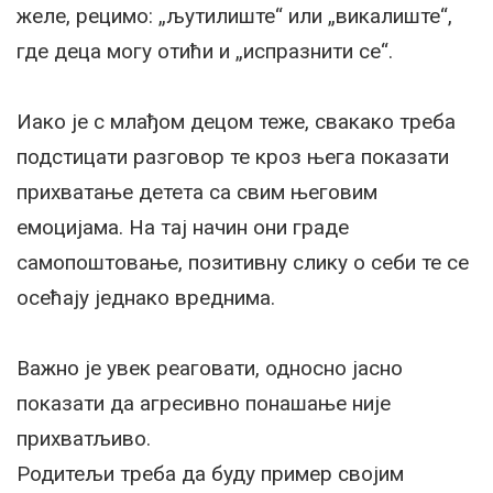
желе, рецимо: „љутилиште“ или „викалиште“,
где деца могу отићи и „испразнити се“.
Иако је с млађом децом теже, свакако треба
подстицати разговор те кроз њега показати
прихватање детета са свим његовим
емоцијама. На тај начин они граде
самопоштовање, позитивну слику о себи те се
осећају једнако вреднима.
Важно је увек реаговати, односно јасно
показати да агресивно понашање није
прихватљиво.
Родитељи треба да буду пример својим