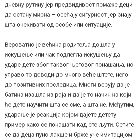
дневну рутину јер предвидивост помаже деци
да остану мирна – осећају сигурност јер знају
шта очекивати од особе или ситуације.
Вероватно је већина родитеља дошла у
искушење или чак подлегла искушењу да
ударе дете због таквог његовог понашања, но
управо то доводи до много веће штете, него
до позитивних последица. Многи верују да је
батина изашла из раја и да је то начин на који
ће дете научити шта се сме, а шта не. Међутим,
ударање је реакција којом дајете детету
пример како се понашати кад сте љути. Сетите
се да деца пуно лакше и брже уче имитацијом