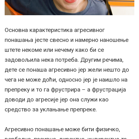
Основна карактеристика агресивног
понашања јесте свесно и намерно наношење
штете некоме или нечему како би се
задовољила нека потреба. Другим речима,
дете се понаша агресивно јер жели нешто до
чега не може доћи, односно јер је наишло на
препреку и то га фрустрира – а фрустрација
доводи до агресије јер она служи као
средство за уклањање препреке.
Агресивно понашање може бити физичко,