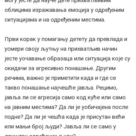
могу јесте да науче дете прихватљивим
облицима изражавања емоција у одређеним
ситуацијама и на одређеним местима.
Први корак у помагању детету да превлада и
усмери своју љутњу на прихватљив начин
јесте уочавање образаца или ситуација које су
окидачи за агресивно понашање. Другим
речима, важно је приметити када и где се
такво понашање најчешће јавља. Рецимо,
јавља ли се агресија само код куће или само
на јавним местима? Да ли је уобичајена после
подне? Да ли је чешћа када је присутан већи
или мањи број људи? Јавља ли се само у