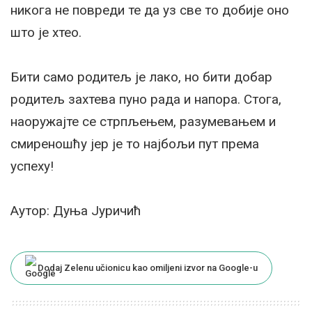
никога не повреди те да уз све то добије оно
што је хтео.
Бити само родитељ је лако, но бити добар
родитељ захтева пуно рада и напора. Стога,
наоружајте се стрпљењем, разумевањем и
смиреношћу јер је то најбољи пут према
успеху!
Аутор: Дуња Јуричић
Dodaj Zelenu učionicu kao omiljeni izvor na Google-u