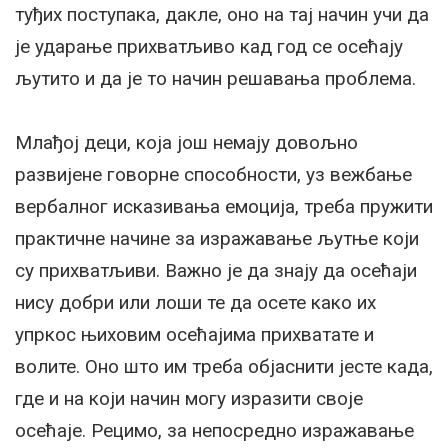
туђих поступака, дакле, оно на тај начин учи да
је ударање прихватљиво кад год се осећају
љутито и да је то начин решавања проблема.
Млађој деци, која још немају довољно
развијене говорне способности, уз вежбање
вербалног исказивања емоција, треба пружити
практичне начине за изражавање љутње који
су прихватљиви. Важно је да знају да осећаји
нису добри или лоши те да осете како их
упркос њиховим осећајима прихватате и
волите. Оно што им треба објаснити јесте када,
где и на који начин могу изразити своје
осећаје. Рецимо, за непосредно изражавање