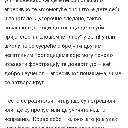
учине све како се дете не би понашало
агресивно те му омогуће оно што је дете себи
и зацртало. Дугорочно гледано, такво
понашање доводи до тога да дете губи
пријатеље, на „лошем је гласу“ у вртићу или
школи те се сусреће с бројним другим
негативним последицама које могу поново
изазвати фрустрацију те довести до – већ
добро наученог – агресивног понашања, чиме
се затвара круг.
Често се родитељи питају где су погрешили
или где су пропустили да учините нешто
исправно… Kриве себе. Но, оно што још увек