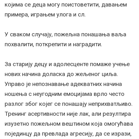
којима се деца могу поистоветити, давањем
примера, играњем улога и сл.
У сваком случају, пожељна понашања ваља
похвалити, поткрепити и наградити.
За старију децу и адолесценте помаже учење
нових начина доласка до жељеног циља.
Управо је непознавање адекватних начина
ношења с неугодним емоцијама врло често
разлог због којег се понашају неприхватљиво.
Тренинг асертивности није лак, али резултира
изузетно пожељном вештином која омогућава
појединцу да превлада агресију, да се изрази,