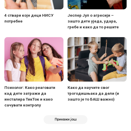
4 ствари које деци НИСУ
Јеспер Јул о агресији –
потребне
зашто дете уједа, удара,
гребе и како да то решите
Психолог: Како реаговати
Како да научите свог
кад дете затражи да
трогодишњака да дели (и
инсталира ТикТок и како
зашто је то БАШ важно)
сачувати контролу
Прикажи још