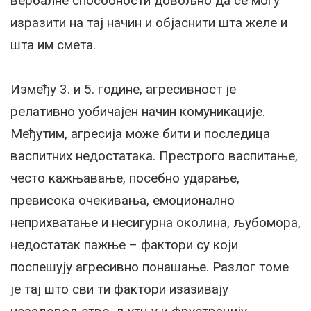
вербалне способности довољно да се могу
изразити на тај начин и објаснити шта желе и
шта им смета.
Између 3. и 5. године, агресивност је
релативно уобичајен начин комуникације.
Међутим, агресија може бити и последица
васпитних недостатака. Престрого васпитање,
често кажњавање, посебно ударање,
превисока очекивања, емоционално
неприхватање и несигурна околина, љубомора,
недостатак пажње – фактори су који
поспешују агресивно понашање. Разлог томе
је тај што сви ти фактори изазивају