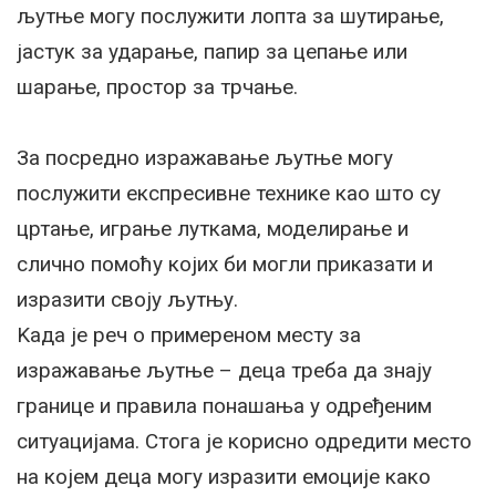
љутње могу послужити лопта за шутирање,
јастук за ударање, папир за цепање или
шарање, простор за трчање.
За посредно изражавање љутње могу
послужити експресивне технике као што су
цртање, играње луткама, моделирање и
слично помоћу којих би могли приказати и
изразити своју љутњу.
Kада је реч о примереном месту за
изражавање љутње – деца треба да знају
границе и правила понашања у одређеним
ситуацијама. Стога је корисно одредити место
на којем деца могу изразити емоције како