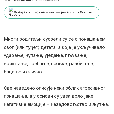
Posted
by
Dodaj Zelenu učionicu kao omiljeni izvor na Google-u
Многи родитељи сусрели су се с понашањем
свог (или туђег) детета, а које је укључивало
ударање, чупање, уједање, пљување,
вриштање, гребање, псовке, разбијање,
бацање и слично.
Све наведено описује неки облик агресивног
понашања, а у основи су увек врло јаке
негативне емоције – незадовољство и љутња.