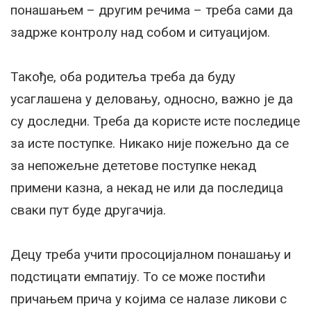
понашањем – другим речима – треба сами да
задрже контролу над собом и ситуацијом.
Такође, оба родитеља треба да буду
усаглашена у деловању, односно, важно је да
су доследни. Треба да користе исте последице
за исте поступке. Никако није пожељно да се
за непожељне дететове поступке некад
примени казна, а некад не или да последица
сваки пут буде другачија.
Децу треба учити просоцијалном понашању и
подстицати емпатију. То се може постићи
причањем прича у којима се налазе ликови с