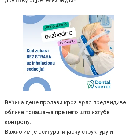
друштву одређених људи?
Већина деце пролази кроз врло предвидиве
облике понашања пре него што изгубе
контролу.
Важно им је осигурати јасну структуру и