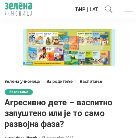
ЋИР
|
LAT
Зелена учионица
За родитеље
Васпитање
Васпитање
Агресивно дете – васпитно
запуштено или је то само
развојна фаза?
Нада Шакић
17. новембар 2017.
Аутор: