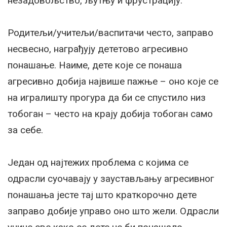
незадовољство, љутњу и фрустрацију.
Родитељи/учитељи/васпитачи често, заправо
несвесно, награђују дететово агресивно
понашање. Наиме, дете које се понаша
агресивно добија највише пажње – оно које се
на игралишту прогура да би се спустило низ
тобоган – често на крају добија тобоган само
за себе.
Један од најтежих проблема с којима се
одрасли суочавају у заустављању агресивног
понашања јесте тај што краткорочно дете
заправо добије управо оно што жели. Одрасли