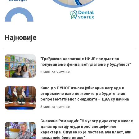
Најновије
”Грађанско васпитање НИЈЕ предмет за
попуњавање фонда, већ улагање у будућност”
8 мин за читање
Како до ПУНОГ износа јубиларне награде и
отпремнине иако не желите да будете члан
репрезентативног синдиката – ДВА су начина
8 мин за читање
Снежана Романдић: ”На улогу директора школе
данас пристају људи врло специфичног
карактера. Одувек их је постављала власт, али
никад није било овако”