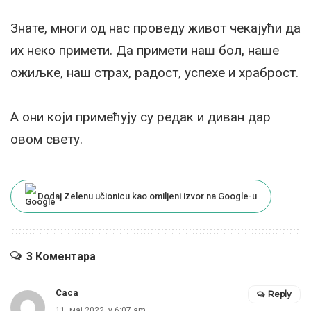
Знате, многи од нас проведу живот чекајући да
их неко примети. Да примети наш бол, наше
ожиљке, наш страх, радост, успехе и храброст.
А они који примећују су редак и диван дар
овом свету.
Dodaj Zelenu učionicu kao omiljeni izvor na Google-u
3 Коментара
Caca
Reply
11. мај 2022. у 6:07 am