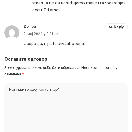
smeru a ne da ugradjujemo mane i razocarenja u
decu! Prijatno!
Zorica
Reply
9. мај 2024. у 2:31 pm
Gospodjo, nijeste shvatili poentu.
Оставите одговор
Ваша адреса е-поште неће бити објављена.
Неопходна поља су
означена
*