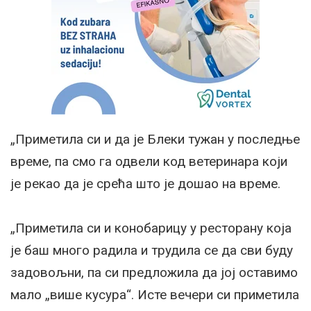
„Приметила си и да је Блеки тужан у последње
време, па смо га одвели код ветеринара који
је рекао да је срећа што је дошао на време.
„Приметила си и конобарицу у ресторану која
је баш много радила и трудила се да сви буду
задовољни, па си предложила да јој оставимо
мало „више кусура“. Исте вечери си приметила