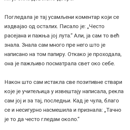
Погледала је тај усамљени коментар који се
издвајао од осталих. Писало је: „Често
расејана и пажња јој лута.“ Али, ја сам то већ
знала. Знала сам много пре него што је
написано на том папиру. Откако је проходала,
она је пажљиво посматрала свет око себе.
Након што сам истакла све позитивне ствари
које је учитељица у извештају написала, рекла
сам јој и за тај, последњи. Кад је чула, благо
се и несигурно насмешила и признала: „Тачно
је то да често гледам около.“