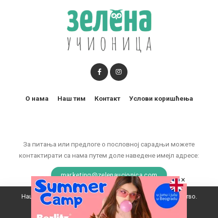
О нама
Наш тим
Контакт
Услови коришћења
За питања или предлоге о пословној сарадњи можете
контактирати са нама путем доле наведене имејл адресе:
marketing@zelenaucionica.com
×
Наш вебсајт користи колачиће да побољша ваше искуство.
© 2011-2024 Copyright by Zelena učionica. All Rights reserved.
Прихватам