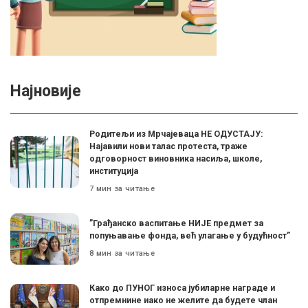
Најновије
Родитељи из Мрчајеваца НЕ ОДУСТАЈУ:
Најавили нови талас протеста, траже
одговорност виновника насиља, школе,
институција
7 мин за читање
”Грађанско васпитање НИЈЕ предмет за
попуњавање фонда, већ улагање у будућност”
8 мин за читање
Како до ПУНОГ износа јубиларне награде и
отпремнине иако не желите да будете члан