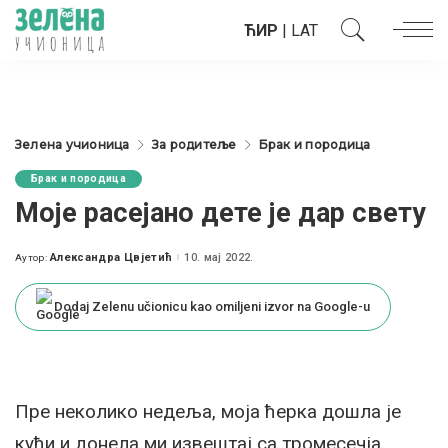
ЋИР
|
LAT
Зелена учионица
За родитеље
Брак и породица
Брак и породица
Моје расејано дете је дар свету
Александра Цвјетић
10. мај 2022.
Аутор:
Posted
by
Dodaj Zelenu učionicu kao omiljeni izvor na Google-u
Пре неколико недеља, моја ћерка дошла је
кући и донела ми извештај са тромесечја.