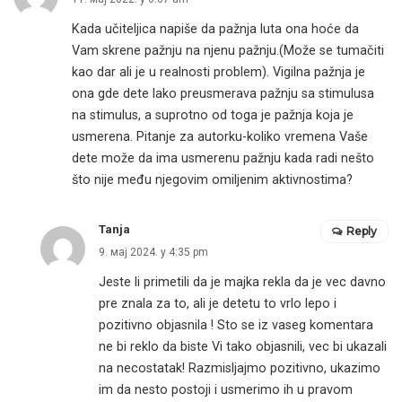
Kada učiteljica napiše da pažnja luta ona hoće da
Vam skrene pažnju na njenu pažnju.(Može se tumačiti
kao dar ali je u realnosti problem). Vigilna pažnja je
ona gde dete lako preusmerava pažnju sa stimulusa
na stimulus, a suprotno od toga je pažnja koja je
usmerena. Pitanje za autorku-koliko vremena Vaše
dete može da ima usmerenu pažnju kada radi nešto
što nije među njegovim omiljenim aktivnostima?
Tanja
Reply
9. мај 2024. у 4:35 pm
Jeste li primetili da je majka rekla da je vec davno
pre znala za to, ali je detetu to vrlo lepo i
pozitivno objasnila ! Sto se iz vaseg komentara
ne bi reklo da biste Vi tako objasnili, vec bi ukazali
na necostatak! Razmisljajmo pozitivno, ukazimo
im da nesto postoji i usmerimo ih u pravom