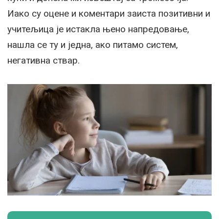
Иако су оцене и коментари заиста позитивни и
учитељица је истакла њено напредовање,
нашла се ту и једна, ако питамо систем,
негативна ствар.