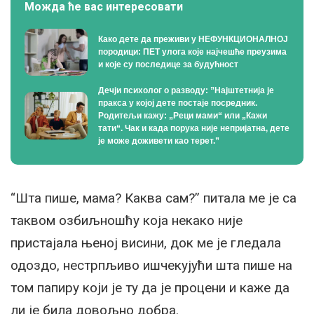
Можда ће вас интересовати
Како дете да преживи у НЕФУНКЦИОНАЛНОЈ
породици: ПЕТ улога које најчешће преузима
и које су последице за будућност
Дечји психолог о разводу: ”Најштетнија је
пракса у којој дете постаје посредник.
Родитељи кажу: „Реци мами“ или „Кажи
тати“. Чак и када порука није непријатна, дете
је може доживети као терет.”
“Шта пише, мама? Каква сам?” питала ме је са
таквом озбиљношћу која некако није
пристајала њеној висини, док ме је гледала
одоздо, нестрпљиво ишчекујући шта пише на
том папиру који је ту да је процени и каже да
ли је била довољно добра.