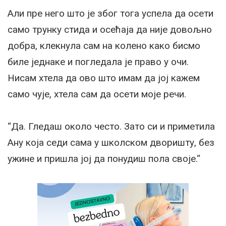
Али пре него што је због тога успела да осети
само трунку стида и осећаја да није довољно
добра, клекнула сам на колено како бисмо
биле једнаке и погледала је право у очи.
Нисам хтела да ово што имам да јој кажем
само чује, хтела сам да осети моје речи.
“Да. Гледаш около често. Зато си и приметила
Ану која седи сама у школском дворишту, без
ужине и пришла јој да понудиш пола своје.“