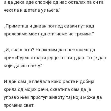
и да дека иде спорије од нас осталих па си га
чекала и шетала уз њега.“
„Приметиш и диван поглед сваки пут кад
прелазимо мост да стигнемо на тренинг.“
„И, знаш шта? Не желим да престанеш да
примећујеш ствари јер је то твој дар. То је дар
који дајеш свету.”
И док сам је гледала како расте и добија
крила од мојих речи, схватила сам да је
управо њен приступ животу тај који може да
промени свет.