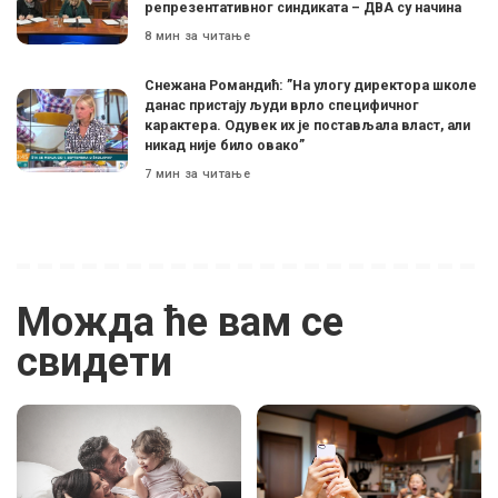
репрезентативног синдиката – ДВА су начина
8 мин за читање
Снежана Романдић: ”На улогу директора школе
данас пристају људи врло специфичног
карактера. Одувек их је постављала власт, али
никад није било овако”
7 мин за читање
Можда ће вам се
свидети