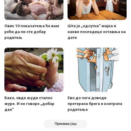
Ових 10 показатеља ће вам
Шта је „одсутна“ мајка и
рећи да ли сте добар
какве последице оставља на
родитељ
дете
Бако, овде људи стално
Ево до чега доводи
журе. И не говоре „добар
претерана брига и контрола
дан“
родитеља
Прикажи још