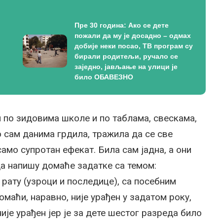
Пре 30 година: Ако се дете
пожали да му је досадно – одмах
добије неки посао, ТВ програм су
бирали родитељи, ручало се
заједно, јављање на улици је
било ОБАВЕЗНО
 по зидовима школе и по таблама, свескама,
о сам данима грдила, тражила да се све
амо супротан ефекат. Била сам јадна, а они
да напишу домаће задатке са темом:
рату (узроци и последице), са посебним
маћи, наравно, није урађен у задатом року,
ије урађен јер је за дете шестог разреда било