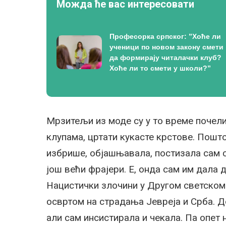
Можда ће вас интересовати
Професорка српског: ”Хоће ли
ученици по новом закону смети
да формирају читалачки клуб?
Хоће ли то смети у школи?”
Мрзитељи из моде су у то време почели
клупама, цртати кукасте крстове. Пошт
избрише, објашњавала, постизала сам с
још већи фрајери. Е, онда сам им дала 
Нацистички злочини у Другом светском 
освртом на страдања Јевреја и Срба. До
али сам инсистирала и чекала. Па опет н