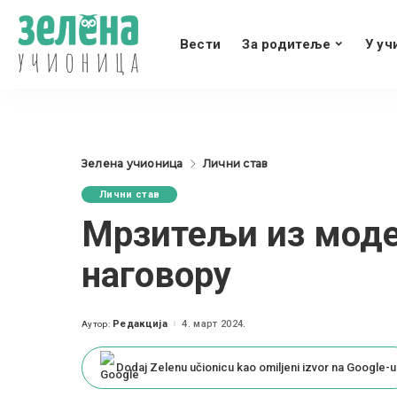
Вести
За родитеље
У уч
Зелена учионица
Лични став
Лични став
Мрзитељи из моде
наговору
Редакција
4. март 2024.
Аутор:
Posted
by
Dodaj Zelenu učionicu kao omiljeni izvor na Google-u