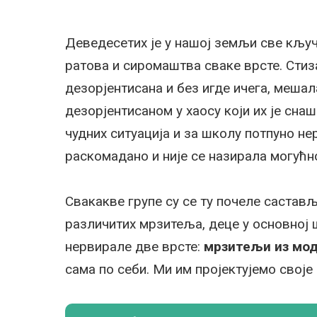
Деведесетих је у нашој земљи све кључ
ратова и сиромаштва сваке врсте. Стиза
дезорјентисана и без игде ичега, меша
дезорјентисаном у хаосу који их је сна
чудних ситуација и за школу потпуно не
раскомадано и није се назирала могућн
Свакакве групе су се ту почеле састављ
различитих мрзитеља, деце у основној 
нервирале две врсте:
мрзитељи из мод
сама по себи. Ми им пројектујемо своје