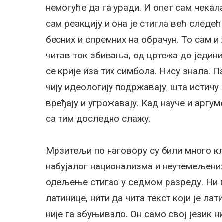
немогуће да га уради. И опет сам чекал
сам реакцију и она је стигла већ следећ
бесних и спремних на обрачун. То сам 
читав ток збивања, од цртежа до једини
се крије иза тих симбола. Нису знала. П
чију идеологију подржавају, шта истичу 
вређају и угрожавају. Кад науче и аргу
са тим доследно слажу.
Мрзитељи по наговору су били много кл
набујалог национализма и неутемељених
одељење стигао у седмом разреду. Ни п
латинице, нити да чита текст који је ла
није га збуњивало. Он само свој језик н