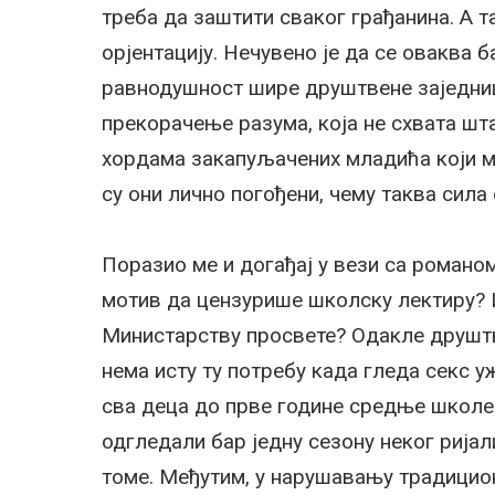
треба да заштити сваког грађанина. А т
орјентацију. Нечувено је да се оваква 
равнодушност шире друштвене заједнице
прекорачење разума, која не схвата шта
хордама закапуљачених младића који мр
су они лично погођени, чему таква сила 
Поразио ме и догађај у вези са романо
мотив да цензурише школску лектиру? И
Министарству просвете? Одакле друштв
нема исту ту потребу када гледа секс у
сва деца до прве године средње школе 
одгледали бар једну сезону неког рија
томе. Међутим, у нарушавању традицион