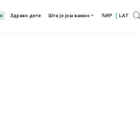
о
Здраво дете
Шта је још важно