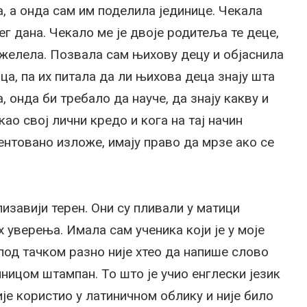
а, а онда сам им поделила јединице. Чекала
ег дана. Чекало ме је двоје родитеља те деце,
и желела. Позвала сам њихову децу и објаснила
ца, па их питала да ли њихова деца знају шта
а, онда би требало да науче, да знају какву и
као свој лични кредо и кога на тај начин
ментовано изложе, имају право да мрзе ако се
изавији терен. Они су пливали у матици
 уверења. Имала сам ученика који је у моје
од тачком разно није хтео да напише слово
тиницом штампан. То што је учио енглески језик
ије користио у латиничном облику и није било