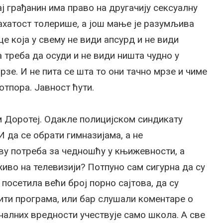
ај грађанин има право на другачију сексуалну
бахатост толерише, а још мање је разумљива
 која у свему не види апсурд и не види
 треба да осуди и не види ништа чудно у
зе. И не пита се шта то они тачно мрзе и чиме
отпора. Јавност ћути.
м Доротеј. Одакле полицијском синдикату
 да се обрати гимназијама, а не
у потреба за чедношћу у књижевности, а
живо на телевизији? Потпуно сам сигурна да су
посетила већи број порно сајтова, да су
лити програма, или бар слушали коментаре о
алних вредности учествује само школа. А све