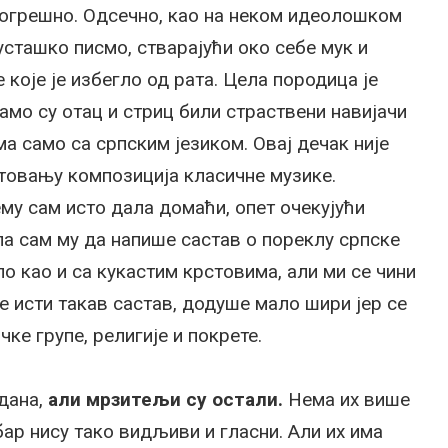
 погрешно. Одсечно, као на неком идеолошком
 усташко писмо, стварајући око себе мук и
 које је избегло од рата. Цела породица је
амо су отац и стриц били страствени навијачи
ма само са српским језиком. Овај дечак није
итовању композиција класичне музике.
му сам исто дала домаћи, опет очекујући
ла сам му да напише састав о пореклу српске
ло као и са кукастим крстовима, али ми се чини
е исти такав састав, додуше мало шири јер се
е групе, религије и покрете.
дана,
али мрзитељи су остали.
Нема их више
ар нису тако видљиви и гласни. Али их има