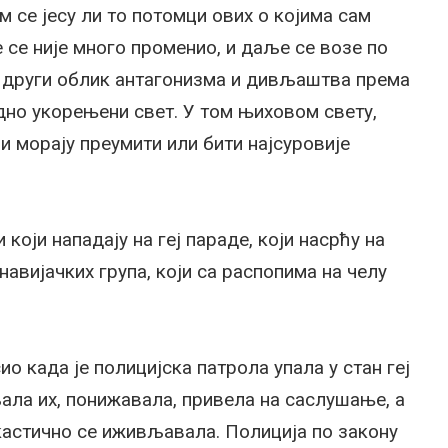
м се јесу ли то потомци ових о којима сам
се није много променио, и даље се возе по
и други облик антагонизма и дивљаштва према
дно укорењени свет. У том њиховом свету,
ли морају преумити или бити најсуровије
који нападају на геј параде, који насрћу на
навијачких група, који са распопима на челу
ио када је полицијска патрола упала у стан геј
ала их, понижавала, привела на саслушање, а
кастично се иживљавала. Полиција по закону