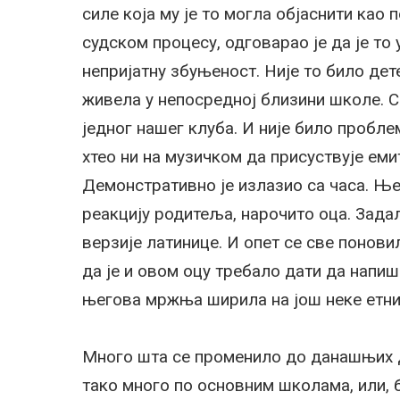
силе која му је то могла објаснити као
судском процесу, одговарао је да је то
непријатну збуњеност. Није то било дете
живела у непосредној близини школе. С
једног нашег клуба. И није било пробле
хтео ни на музичком да присуствује ем
Демонстративно је излазио са часа. Ње
реакцију родитеља, нарочито оца. Зада
верзије латинице. И опет се све понови
да је и овом оцу требало дати да напиш
његова мржња ширила на још неке етничк
Много шта се променило до данашњих 
тако много по основним школама, или, б