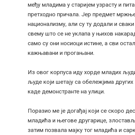
међу младима у старијем узрасту и пита
претходно причала. Јер предмет мржње 
национализму, али су ту додали и свак
свему што се не уклапа у њихов накара
само су они носиоци истине, а сви оста
кажњавани и прогањани.
Из овог корпуса иду хорде младих људи 
људе који шетају са обележјима других 
каде демонстранте на улици.
Поразио ме је догађај који се скоро дес
младића и његове другарице, злостављ
затим позвала мајку тог младића и сар