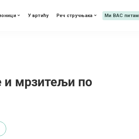
ионици
У вртићу
Реч стручњака
Ми ВАС питам
 и мрзитељи по