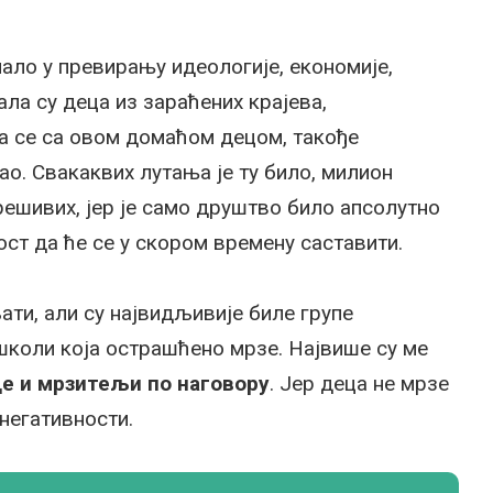
ало у превирању идеологије, економије,
ла су деца из зараћених крајева,
ла се са овом домаћом децом, такође
шао. Свакаквих лутања је ту било, милион
решивих, јер је само друштво било апсолутно
ост да ће се у скором времену саставити.
ати, али су највидљивије биле групе
школи која острашћено мрзе. Највише су ме
е и мрзитељи по наговору
. Јер деца не мрзе
 негативности.