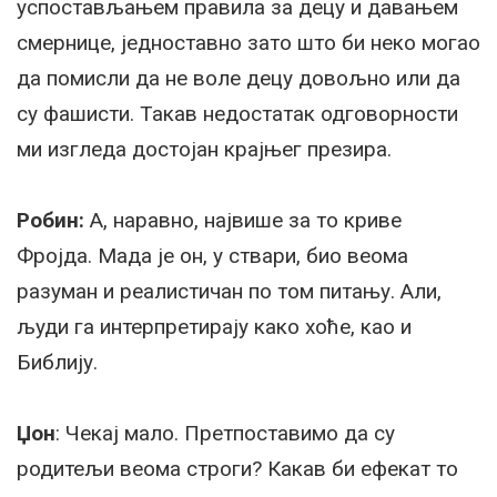
успостављањем правила за децу и давањем
смернице, једноставно зато што би неко могао
да помисли да не воле децу довољно или да
су фашисти. Такав недостатак одговорности
ми изгледа достојан крајњег презира.
Робин:
А, наравно, највише за то криве
Фројда. Мада је он, у ствари, био веома
разуман и реалистичан по том питању. Али,
људи га интерпретирају како хоће, као и
Библију.
Џон
: Чекај мало. Претпоставимо да су
родитељи веома строги? Какав би ефекат то