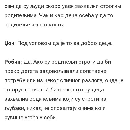
сам да су људи скоро увек захвални строгим
родитељима. Чак и као деца осећају да то
родитеље нешто кошта.
Џон
: Под условом да је то за добро деце.
Робин:
Да. Ако су родитељи строги да би
преко детета задовољавали сопствене
потребе или из неког сличног разлога, онда је
то друга прича. И баш као што су деца
захвална родитељима који су строги из
љубави, никад не опраштају онима који
сувише угађају себи.