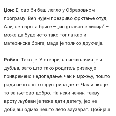
Џон:
Е, ово би баш легло у Образовном
програму. Већ чујем презриво фрктање отуд.
Али, ова врста бриге – „исцртавање линија“ –
може да буде исто тако топла као и
материнска брига, мада је толико друкчија.
Робин:
Тако је. У ствари, на неки начин је и
дубља, зато што тако родитељ ризикује
привремено недопадање, чак и мржњу, пошто
ради нешто што фрустрира дете. Чак и ако је
то за његово добро. На неки начин, такву
врсту љубави је теже дати детету, јер не
добијаш одмах нешто лепо заузврат. Добијаш