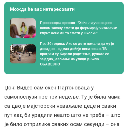
Можда ће вас интересовати
Професорка српског: ”Хоће ли ученици по
новом закону смети да формирају читалачки
клуб? Хоће ли то смети у школи?”
Пре 30 година: Ако се дете пожали да му је
досадно – одмах добије неки посао, ТВ
програм су бирали родитељи, ручало се
заједно, јављање на улици је било
ОБАВЕЗНО
Џон: Видео сам скеч Пајтоноваца у
самопослузи пре три недеље. Ту је била мама
са двоје мајсторски неваљале деце и сваки
пут кад би урадили нешто што не треба – што
је било отприлике сваких осам секунди – она