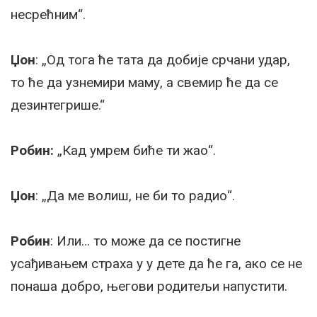
несрећним“.
Џон
: „Од тога ће тата да добије срчани удар,
то ће да узнемири маму, а свемир ће да се
дезинтегрише.“
Робин:
„Кад умрем биће ти жао“.
Џон
: „Да ме волиш, не би то радио“.
Робин
: Или… то може да се постигне
усађивањем страха у у дете да ће га, ако се не
понаша добро, његови родитељи напустити.