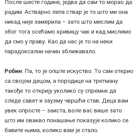
После шесте године, једва да сам то морао да
радим. Астварно лепа ствар је то што ми она
никад није замерила – зато што мислим да
због тога осећамо кривицу чак и кад мислимо
да смо у праву. Као да нас је то на неки
парадоксални начин зближавало.
Робин
: Па, то је опште искуство. То сам открио
са својом децом, а породице на третману
такође то открију уколико су спремне да
следе савет и заузму чвршћи став. Деца вам
увек опросте – заиста, воле вас више зато
што им овакво понашање показује колико се
бавите њима, колико вам је стало.