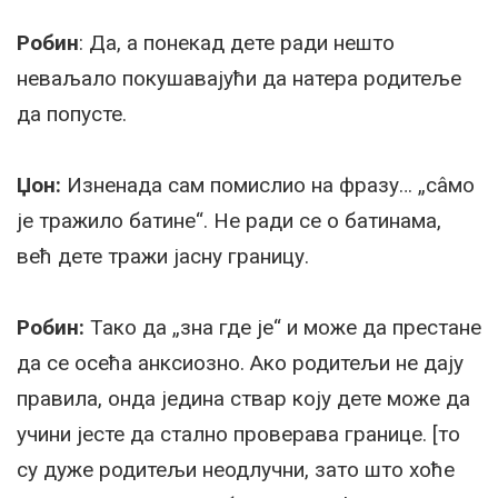
Робин
: Да, а понекад дете ради нешто
неваљало покушавајући да натера родитеље
да попусте.
Џон:
Изненада сам помислио на фразу… „сâмо
је тражило батине“. Не ради се о батинама,
већ дете тражи јасну границу.
Робин:
Тако да „зна где је“ и може да престане
да се осећа анксиозно. Ако родитељи не дају
правила, онда једина ствар коју дете може да
учини јесте да стално проверава границе. [то
су дуже родитељи неодлучни, зато што хоће