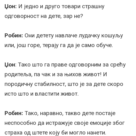
Џон:
И једно и друго товари страшну
одговорност на дете, зар не?
Робин:
Они детету навлаче лудачку кошуљу
или, још горе, терају га да је само обуче.
Џон
: Тако што га праве одговорним за срећу
родитеља, па чак и за њихов живот! И
породичну стабилност, што је за дете скоро
исто што и властити живот.
Робин:
Тако, наравно, такво дете постаје
неспособно да истражује своје емоције због
страха од штете коју би могло нанети.