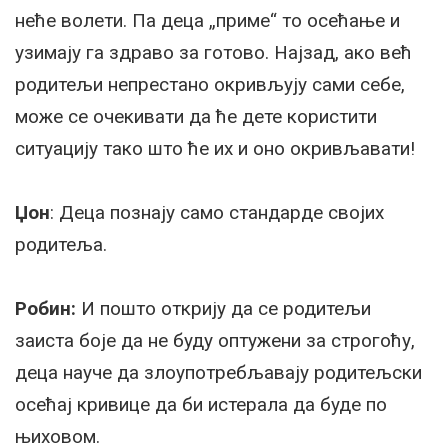
неће волети. Па деца „приме“ то осећање и
узимају га здраво за готово. Најзад, ако већ
родитељи непрестано окривљују сами себе,
може се очекивати да ће дете користити
ситуацију тако што ће их и оно окривљавати!
Џон
: Деца познају само стандарде својих
родитеља.
Робин:
И пошто открију да се родитељи
заиста боје да не буду оптужени за строгоћу,
деца науче да злоупотребљавају родитељски
осећај кривице да би истерала да буде по
њиховом.