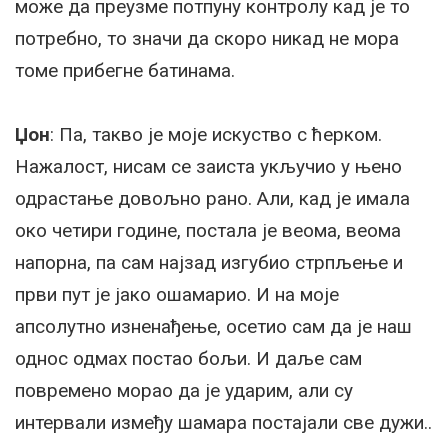
може да преузме потпуну контролу кад је то
потребно, то значи да скоро никад не мора
томе прибегне батинама.
Џон
: Па, такво је моје искуство с ћерком.
Нажалост, нисам се заиста укључио у њено
одрастање довољно рано. Али, кад је имала
око четири године, постала је веома, веома
напорна, па сам најзад изгубио стрпљење и
први пут је јако ошамарио. И на моје
апсолутно изненађење, осетио сам да је наш
однос одмах постао бољи. И даље сам
повремено морао да је ударим, али су
интервали између шамара постајали све дужи..