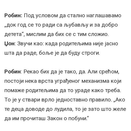
Робин:
Под условом да стално наглашавамо
„док год се то ради са љубављу и за добро
детета“, мислим да бих се с тим сложио.
Џон
: Звучи као: када родитељима није јасно
шта да раде, боље је да буду строги.
Робин
: Рекао бих да је тако, да. Али срећом,
постоји нека врста уграђеног механизма који
помаже родитељима да то ураде како треба.
То је у ствари врло једноставно правило. „Ако
те деца доводе до лудила, то је зато што желе
да им прочиташ Закон о побуни.“