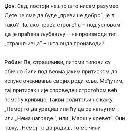
Џон
: Сад, постоји нешто што нисам разумео.
Дете не сме да буде „превише добро“, је л’
тако? Па, ако права строгоћа – под условом
да је праћена љубављу – не производи тип
„страшљивца“ – шта онда производи?
Робин
: Па, страшљиви, питоми типови су
обично били под веома јаким притиском да
испуне очекивања својих родитеља. Међутим,
тај притисак није спроведен строгоћом већ
помоћу кривице. Такви родитељи не кажу,
„Немој то да урадиш или ћу да се наљутим“,
или „Нема награде “, или „Марш у кревет“. Они
кажу, „Немој то да радиш, то ме чини