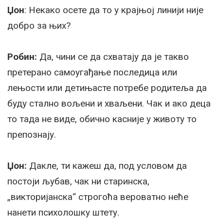
Џон
: Некако осете да то у крајњој линији није
добро за њих?
Робин:
Да, чини се да схватају да је такво
претерано самоугађање последица или
лењости или детињасте потребе родитеља да
буду стално вољени и хваљени. Чак и ако деца
то тада не виде, обично касније у животу то
препознају.
Џон:
Дакле, ти кажеш да, под условом да
постоји љубав, чак ни старинска,
„викторијанска“ строгоћа вероватно неће
нанети психолошку штету.