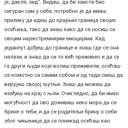
је, дакле, зид“. Видиш, да би заиста био
сигуран сам у себе, потребно је да имаш
прилику да идеш до крајњих граница својих
осећања, тако да знаш како да се носиш са
својим најекстремнијим емоцијама. Кад
једанпут дођеш до границе и знаш где се она
налази, и знаш да си то већ преживео и да су
га други људи које волиш преживели, осећаш
се комотно са самим собом и од тада смеш да
верујеш својој љутњи. Знаш да можеш да
изађеш на крај с њом. Очигледно, да би имао
могућност да ово доживиш неко мора да се
брине о теби; и да се родитељи брину о себи
због чињенице да се понекад осећаш као