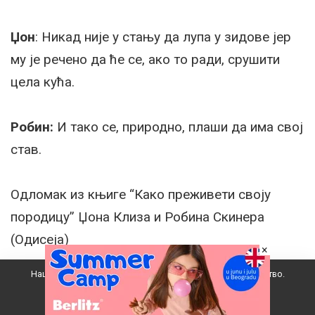
Џон
: Никад није у стању да лупа у зидове јер
му је речено да ће се, ако то ради, срушити
цела кућа.
Робин:
И тако се, природно, плаши да има свој
став.
Одломак из књиге “Како преживети своју
породицу” Џона Клиза и Робина Скинера
(Одисеја)
×
Наш вебсајт користи колачиће да побољша ваше искуство.
Извор:
Детињарије
Прихватам