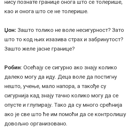
нису познате границе онога што се толерише,
као и онога што се не толерише.
Џон:
Зашто толико не воле несигурност? Зато
што то код њих изазива страх и забринутост?
Зашто желе јасне границе?
Робин
: Осећају се сигурно ако знају колико
далеко могу да иду. Деца воле да постигну
нешто, учење, мало напора, а такође су
сигурнија кад знају тачно колико могу да се
опусте и глупирају. Тако да су много срећнија
ако је све што ће им помоћи да се контролишу
довољно организовано.