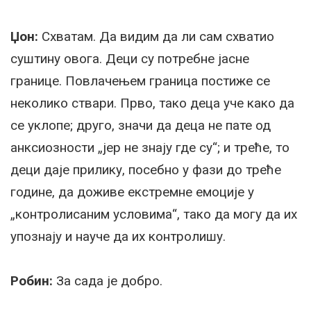
Џон:
Схватам. Да видим да ли сам схватио
суштину овога. Деци су потребне јасне
границе. Повлачењем граница постиже се
неколико ствари. Прво, тако деца уче како да
се уклопе; друго, значи да деца не пате од
анксиозности „јер не знају где су“; и треће, то
деци даје прилику, посебно у фази до треће
године, да доживе екстремне емоције у
„контролисаним условима“, тако да могу да их
упознају и науче да их контролишу.
Робин:
За сада је добро.