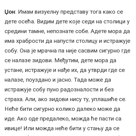
Џон
: Имам визуелну представу тога како се
дете осећа. Видим дете које седи на столици у
средини тамне, непознате собе. Адете мора да
има храбрости да напусти столицу и истражује
собу. Она је мрачна па није сасвим сигурно где
се налазе зидови. Међутим, дете мора да
устане, истражује и нађе их, да утврди где се
налазе, поуздано и јасно. Тада може да
истражује собу пуно радозналости и без
страха. Али, ако зидови нису ту, уплашиће се.
Неће бити сигурно колико далеко може да
иде. Ако оде предалеко, можда ће пасти са
ивице! Или можда неће бити у стању да се