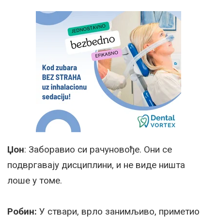
Џон
: Заборавио си рачуновође. Они се
подвргавају дисциплини, и не виде ништа
лоше у томе.
Робин:
У ствари, врло занимљиво, приметио