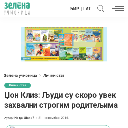
ЋИР
|
LAT
Зелена учионица
Лични став
Лични став
Џон Клиз: Људи су скоро увек
захвални строгим родитељима
Нада Шакић
21. новембар 2016.
Аутор:
Posted
by