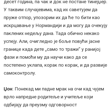
десет година, па чак и док не постане тинејџер.
У таквим случајевима, кад их саветујем да
пруже отпор, упозорим их да ће то бити као
искрцавање у Нормандији и да могу да очекују
паклених недељу дана. Тада обично некако
успеју. Али, очигледно је боље повући јасне
границе када дете „само то тражи“ у ранијој
фази и помоћи му да научи како да се
постепено уклапа, корак по корак, и да развије
самоконтролу.
Џон
: Понекад ми падне мрак на очи кад чујем
врло напредне родитеље и учитеље који
одбијају да преузму одговорност