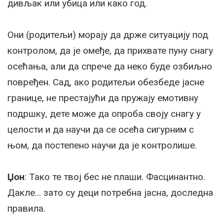
дивљак или убица или како год.
Они (родитељи) морају да држе ситуацију под
контролом, да је омеђе, да прихвате пуну снагу
осећања, али да спрече да неко буде озбиљно
повређен. Сад, ако родитељи обезбеде јасне
границе, не престајући да пружају емотивну
подршку, дете може да опроба своју снагу у
целости и да научи да се осећа сигурним с
њом, да постепено научи да је контролише.
Џон
: Тако те твој бес не плаши. Фасцинантно.
Дакле… зато су деци потребна јасна, доследна
правила.