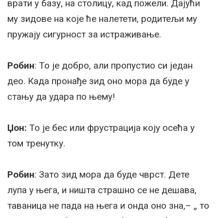
врати у базу, на столицу, кад пожели. Дајући
му зидове на које ће налетети, родитељи му
пружају сигурност за истраживање.
Робин
: То је добро, али пропустио си један
део. Када пронађе зид оно мора да буде у
стању да удара по њему!
Џон:
То је бес или фрустрација коју осећа у
том тренутку.
Робин
: Зато зид мора да буде чврст. Дете
лупа у њега, и ништа страшно се не дешава,
таваница не пада на њега и онда оно зна,– „ то