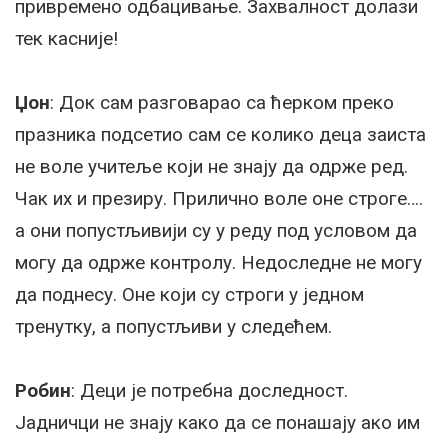
привремено одбацивање. Захвалност долази
тек касније!
Џон
: Док сам разговарао са ћерком преко
празника подсетио сам се колико деца заиста
не воле учитеље који не знају да одрже ред.
Чак их и презиру. Прилично воле оне строге….
а они попустљивији су у реду под условом да
могу да одрже контролу. Недоследне не могу
да поднесу. Оне који су строги у једном
тренутку, а попустљиви у следећем.
Робин
: Деци је потребна доследност.
Јадничци не знају како да се понашају ако им