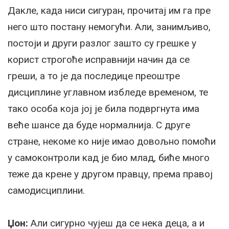
Дакле, када ниси сигуран, прочитај им га пре
него што постану немогући. Али, занимљиво,
постоји и други разлог зашто су грешке у
корист строгоће исправнији начин да се
греши, а то је да последице преоштре
дисциплине углавном избледе временом, те
тако особа која јој је била подвргнута има
веће шансе да буде нормалнија. С друге
стране, некоме ко није имао довољно помоћи
у самоконтроли кад је био млад, биће много
теже да крене у другом правцу, према правој
самодисциплини.
Џон:
Али сигурно чујеш да се нека деца, а и