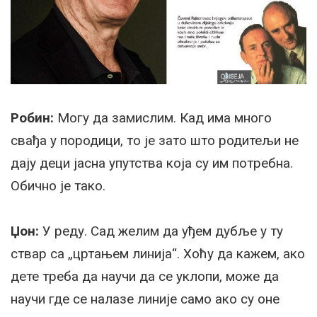
Робин:
Могу да замислим. Кад има много
свађа у породици, то је зато што родитељи не
дају деци јасна упутства која су им потребна.
Обично је тако.
Џон:
У реду. Сад желим да уђем дубље у ту
ствар са „цртањем линија“. Хоћу да кажем, ако
дете треба да научи да се уклопи, може да
научи где се налазе линије само ако су оне