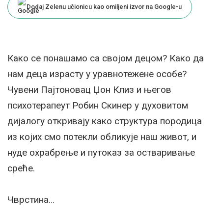
Dodaj Zelenu učionicu kao omiljeni izvor na Google-u
Како се понашамо са својом децом? Како да
нам деца израсту у уравнотежене особе?
Чувени Пајтоновац Џон Клиз и његов
психотерапеут Робин Скинер у духовитом
дијалогу откривају како структура породица
из којих смо потекли обликује наш живот, и
нуде охрабрење и путоказ за остваривање
среће.
Чврстина…