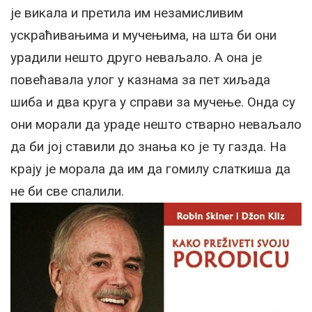
је викала и претила им незамисливим
ускраћивањима и мучењима, на шта би они
урадили нешто друго неваљало. А она је
повећавала улог у казнама за пет хиљада
шиба и два круга у справи за мучење. Онда су
они морали да ураде нешто стварно неваљало
да би јој ставили до знања ко је ту газда. На
крају је морала да им да гомилу слаткиша да
не би све спалили.