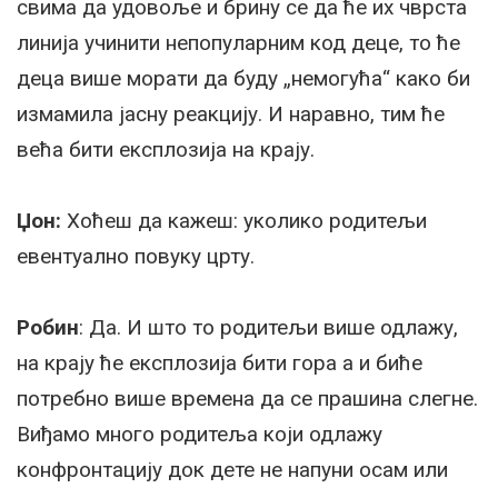
свима да удовоље и брину се да ће их чврста
линија учинити непопуларним код деце, то ће
деца више морати да буду „немогућа“ како би
измамила јасну реакцију. И наравно, тим ће
већа бити експлозија на крају.
Џон:
Хоћеш да кажеш: уколико родитељи
евентуално повуку црту.
Робин
: Да. И што то родитељи више одлажу,
на крају ће експлозија бити гора а и биће
потребно више времена да се прашина слегне.
Виђамо много родитеља који одлажу
конфронтацију док дете не напуни осам или