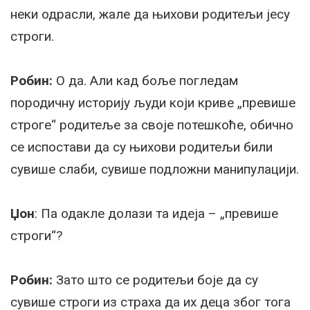
неки одрасли, жале да њихови родитељи јесу
строги.
Робин:
О да. Али кад боље погледам
породичну историју људи који криве „превише
строге“ родитеље за своје потешкоће, обично
се испостави да су њихови родитељи били
сувише слаби, сувише подложни манипулацији.
Џон
: Па одакле долази та идеја – „превише
строги“?
Робин:
Зато што се родитељи боје да су
сувише строги из страха да их деца због тога