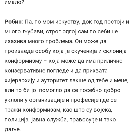
имало?
Робин
: Па, по мом искуству, док год постоји и
много љубави, строг одгој сам по себи не
изазива много проблема. Он може да
произведе особу која је скученија и склонија
конформизму – која може да има прилично
конзервативне погледе и да прихвата
хијерархију и ауторитет лакше од тебе и мене,
али то би јој помогло да се посебно добро
уклопи у организације и професије где се
тражи конформизам, као што су војска,
полиција, јавна служба, правосуђе и тако
даље.