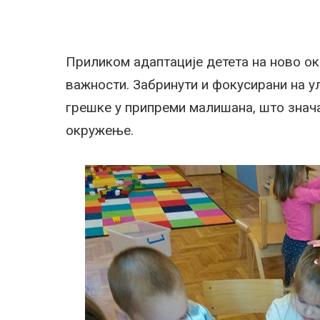
Приликом адаптације детета на ново ок
важности. Забринути и фокусирани на у
грешке у припреми малишана, што знача
окружење.