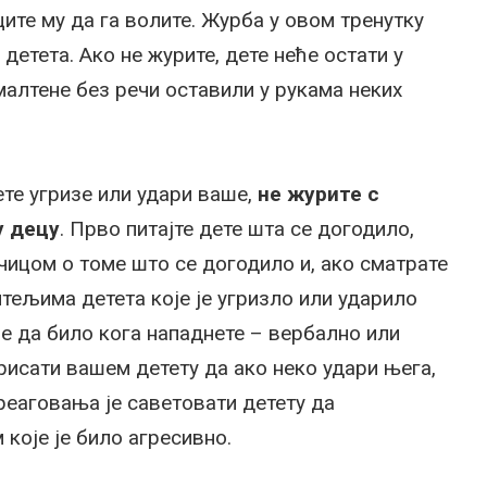
ите му да га волите. Журба у овом тренутку
детета. Ако не журите, дете неће остати у
малтене без речи оставили у рукама неких
ете угризе или удари ваше,
не журите с
у децу
. Прво питајте дете шта се догодило,
чицом о томе што се догодило и, ако сматрате
итељима детета које је угризло или ударило
е да било кога нападнете – вербално или
рисати вашем детету да ако неко удари њега,
реаговања је саветовати детету да
које је било агресивно.