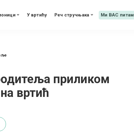
ионици
У вртићу
Реч стручњака
Ми ВАС питам
еље
родитеља приликом
 на вртић