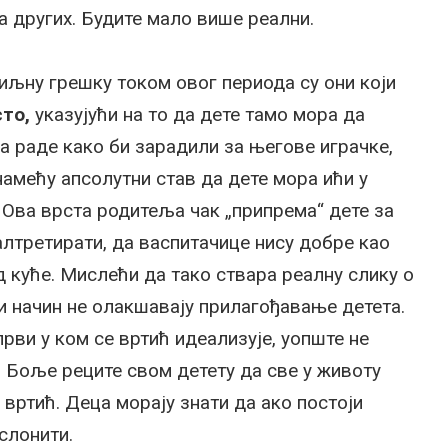
а других. Будите мало више реални.
иљну грешку током овог периода су они који
сто,
указујући на то да дете тамо мора да
а раде како би зарадили за његове играчке,
намећу апсолутни став да дете мора ићи у
. Ова врста родитеља чак „припрема“ дете за
алтретирати, да васпитачице нису добре као
д куће. Мислећи да тако ствара реалну слику о
ји начин не олакшавају прилагођавање детета.
 први у ком се вртић идеализује, уопште не
в. Боље реците свом детету да све у животу
 вртић. Деца морају знати да ако постоји
слонити.