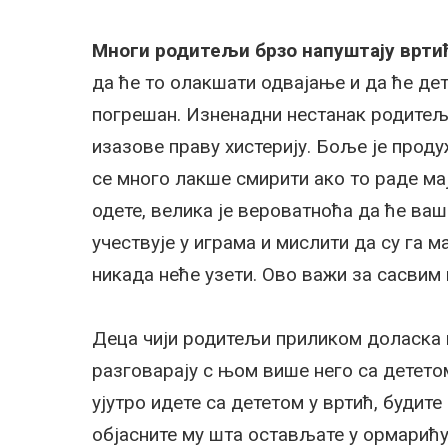
Многи родитељи брзо напуштају врти
да ће то олакшати одвајање и да ће дет
погрешан. Изненадни нестанак родитељ
изазове праву хистерију. Боље је проду
се много лакше смирити ако то раде мај
одете, велика је вероватноћа да ће ваш
учествује у играма и мислити да су га м
никада неће узети. Ово важи за сасвим 
Деца чији родитељи приликом доласка
разговарају с њом више него са дететом
ујутро идете са дететом у вртић, будит
објасните му шта остављате у ормарићу,