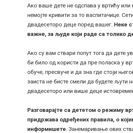
Ако ваше дете не одспава у вртићу или к
немојте кривити за то васпитачице. Сет
двадесеторо деце поред вашег.
Неке с
важне, за људе који раде са толико д
Ако су вам ствари попут тога да дете у
би било од користи да пре поласка у вр
обуче, пресвуче и да зна где стоји њег
заиста не бисте смели да будете љути н
двадесеторо или више деце истовреме
Разговарајте са дететом о режиму врт
придржава одређених правила, о који
информишете
. Занемаривање ових ств