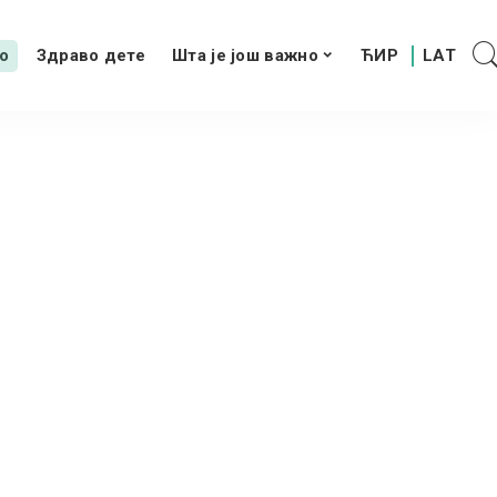
о
Здраво дете
Шта је још важно