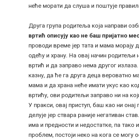
неће морати да слуша и поштује правил
Друга група родитеља која направи озб
вртић описују као не баш пријатно ме
проводи време јер тата и мама морају д
одећу и храну. На овај начин родитељи 
вртић и да заправо нема другог излаза
казну, да ће га друга деца вероватно м
мама и да храна неће имати укус као ко
вртићу, ови родитељи заправо ни на ко
У пракси, овај приступ, баш као ни онај
делује јер ствара раније негативан ста
има и предности и недостатке, па тако и
проблем, постоји неко на кога се могу о