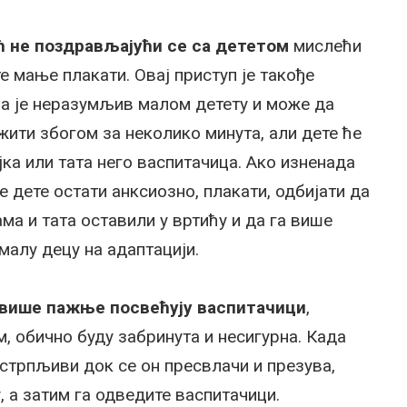
ћ не поздрављајући се са дететом
мислећи
е мање плакати. Овај приступ је такође
а је неразумљив малом детету и може да
жити збогом за неколико минута, али дете ће
ка или тата него васпитачица. Ако изненада
е дете остати анксиозно, плакати, одбијати да
ама и тата оставили у вртићу и да га више
малу децу на адаптацији.
више пажње посвећују васпитачици
,
, обично буду забринута и несигурна. Када
е стрпљиви док се он пресвлачи и презува,
 а затим га одведите васпитачици.