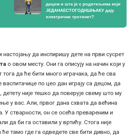
децом и шта је с родитељима који
ЈЕДАНАЕСТОГОДИШЊАКУ дају
електрични тротинет?
м настојању да инспиришу дете на први сусрет
ета
о овом месту. Они га описују на начин који у
 тога да ће бити много играчака, да ће сва
е васпитачице по цео дан играју са децом, да
, детету није тешко да поверује свему што му
ење у вас. Али, првог дана схвата да већина
. У стварности, он се осећа превареним и
ли да би га оставили у вртићу. Стога није
ће тамо где га одведете све бити дивно, да