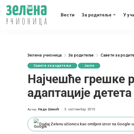
Вести
За родитеље
У уч
Зелена учионица
За родитеље
Савети за родит
Савети за родитеље
Јасле
Најчешће грешке 
адаптације детета
Нада Шакић
5. септембар 2019.
Аутор:
Posted
by
Dodaj Zelenu učionicu kao omiljeni izvor na Google-u