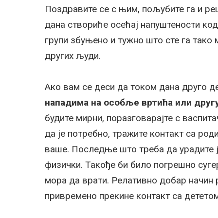
Поздравите се с њим, пољубите га и рец
дана створиће осећај напуштености код 
групи збуњено и тужно што сте га тако 
других људи.
Ако вам се деси да током дана друго д
нападима на особље вртића или друг
будите мирни, поразговарајте с васпита
да је потребно, тражите контакт са род
ваше. Последње што треба да урадите ј
физички. Такође би било погрешно суге
мора да врати. Релативно добар начин 
привремено прекине контакт са дететом 