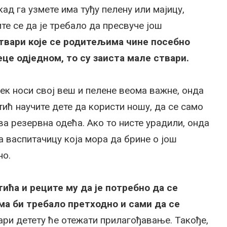
ад га узмете има туђу пелену или мајицу,
ите се да је требало да пресвуче још
твари које се родитељима чине посебно
еце одједном, то су заиста мале ствари.
век носи свој веш и пелене веома важне, онда
тић научите дете да користи ношу, да се само
ова резервна одећа. Ако то нисте урадили, онда
а васпитачицу која мора да брине о још
но.
ића и реците му да је потребно да се
ма би требало претходно и сами да се
ари детету ће отежати прилагођавање. Такође,