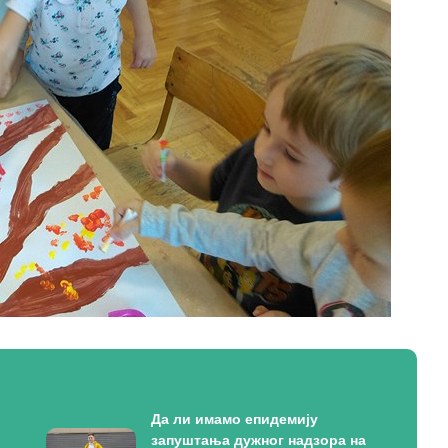
Да ли имамо епидемију
запуштања дужног надзора на