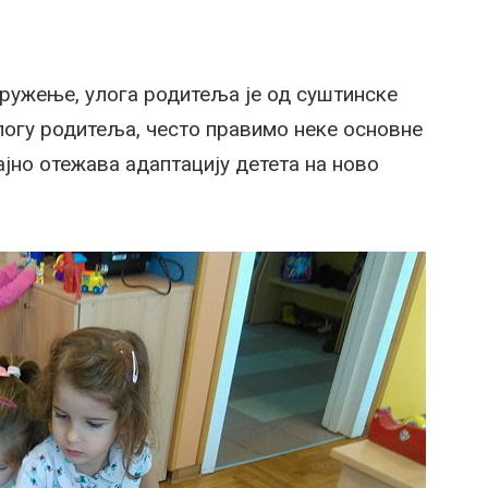
ружење, улога родитеља је од суштинске
логу родитеља, често правимо неке основне
јно отежава адаптацију детета на ново