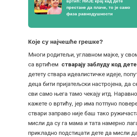
вртић: НИЈЕ крај кад дете
престане да плаче, то је само
фаза равнодушности
Које су најчешће грешке?
Многи родитељи, углавном мајке, у сво
са вртићем
стварају заблуду код дет
детету ствара идеалистичке идеје, попут
деца бити пријатељски настројена, да с
сви само њега тамо чекају итд. Наравно
кажете о вртићу, јер има потпуно повер
ствари заправо није баш тако ружичаста
мисли да су га мама и тата намерно лага
прикладно подстицати дете да мисли да 