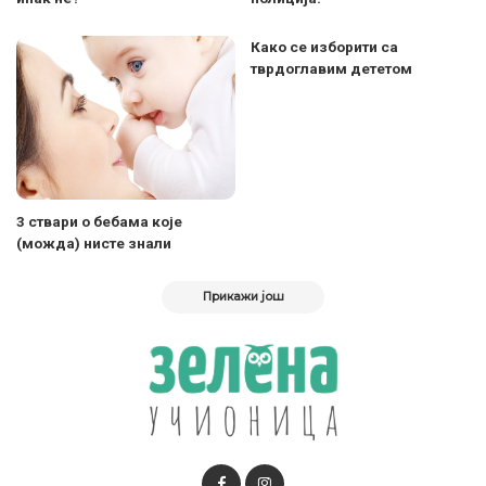
Како се изборити са
тврдоглавим дететом
3 ствари о бебама које
(можда) нисте знали
Прикажи још