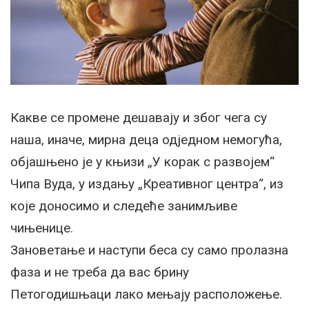
Какве се промене дешавају и због чега су
наша, иначе, мирна деца одједном немогућа,
објашњено је у књизи „У корак с развојем“
Чипа Вуда, у издању „Креативног центра“, из
које доносимо и следеће занимљиве
чињенице.
Зановетање и наступи беса су само пролазна
фаза и не треба да вас брину
Петогодишњаци лако мењају расположење.