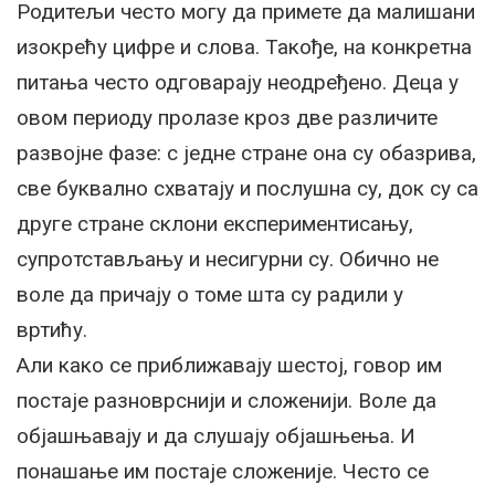
Родитељи често могу да примете да малишани
изокрећу цифре и слова. Такође, на конкретна
питања често одговарају неодређено. Деца у
овом периоду пролазе кроз две различите
развојне фазе: с једне стране она су обазрива,
све буквално схватају и послушна су, док су са
друге стране склони експериментисању,
супротстављању и несигурни су. Обично не
воле да причају о томе шта су радили у
вртићу.
Али како се приближавају шестој, говор им
постаје разноврснији и сложенији. Воле да
објашњавају и да слушају објашњења. И
понашање им постаје сложеније. Често се