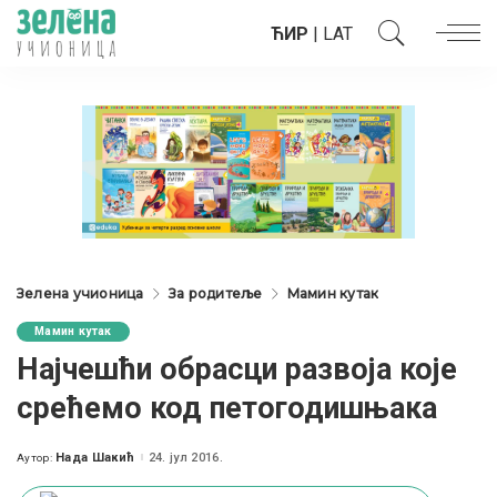
ЋИР
|
LAT
Зелена учионица
За родитеље
Мамин кутак
Мамин кутак
Најчешћи обрасци развоја које
срећемо код петогодишњака
Нада Шакић
24. јул 2016.
Аутор:
Posted
by