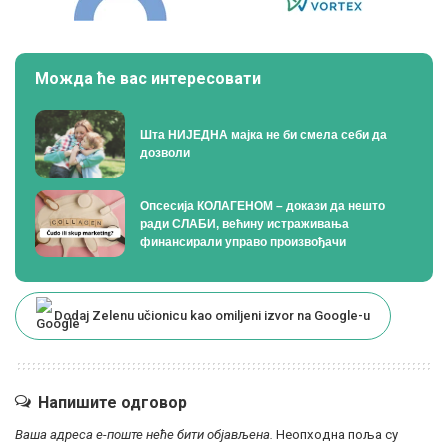
Можда ће вас интересовати
Шта НИЈЕДНА мајка не би смела себи да
дозволи
Опсесија КОЛАГЕНОМ – докази да нешто
ради СЛАБИ, већину истраживања
финансирали управо произвођачи
Dodaj Zelenu učionicu kao omiljeni izvor na Google-u
Напишите одговор
Ваша адреса е-поште неће бити објављена.
Неопходна поља су