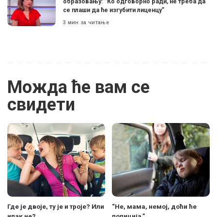
образовању: ”Ко одговорно ради, не треба да
се плаши да ће изгубити лиценцу”
3 мин за читање
Можда ће вам се
свидети
Где је двоје, ту је и троје? Или
“Не, мама, немој, доћи ће
ипак не?
полиција.”