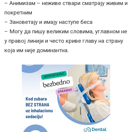
– Анимизам – неживе ствари сматрају живим и
покретним
– Зановетају и имају наступе беса
– Могу да пишу великим словима, углавном не
у правој линији и често криве главу на страну
која им није доминантна.