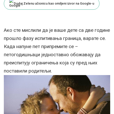
Dodaj Zelenu učionicu kao omiljeni izvor na Google-u
Ако сте мислили да је ваше дете са две године
прошло фазу испитивања граница, варате се.
Када напуне пет припремите се –
петогодишњаци једноставно обожавају да
преиспитују ограничења која су пред њих
поставили родитељи.