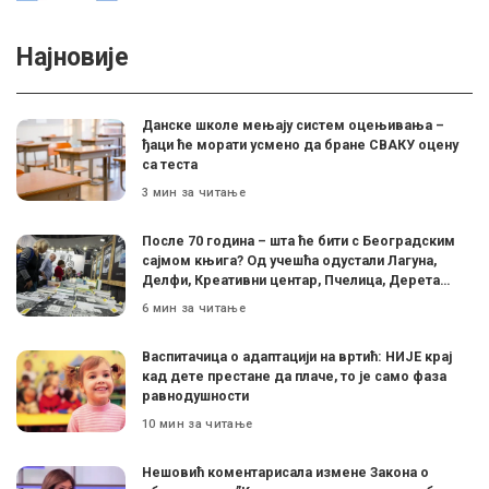
Најновије
Данске школе мењају систем оцењивања –
ђаци ће морати усмено да бране СВАКУ оцену
са теста
3 мин за читање
После 70 година – шта ће бити с Београдским
сајмом књига? Од учешћа одустали Лагуна,
Делфи, Креативни центар, Пчелица, Дерета…
6 мин за читање
Васпитачица о адаптацији на вртић: НИЈЕ крај
кад дете престане да плаче, то је само фаза
равнодушности
10 мин за читање
Нешовић коментарисала измене Закона о