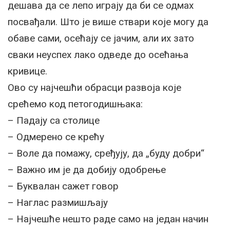
дешава да се лепо играју да би се одмах
посвађали. Што је више ствари које могу да
обаве сами, осећају се јачим, али их зато
сваки неуспех лако одведе до осећања
кривице.
Ово су најчешћи обрасци развоја које
срећемо код петогодишњака:
– Падају са столице
– Одмерено се крећу
– Воле да помажу, сређују, да „буду добри“
– Важно им је да добију одобрење
– Буквалан сажет говор
– Наглас размишљају
– Најчешће нешто раде само на један начин