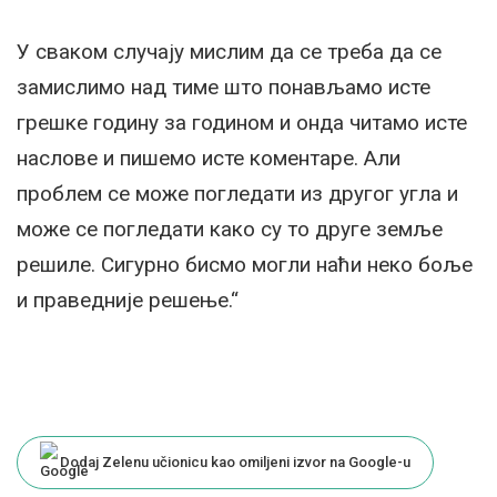
У сваком случају мислим да се треба да се
замислимо над тиме што понављамо исте
грешке годину за годином и онда читамо исте
наслове и пишемо исте коментаре. Али
проблем се може погледати из другог угла и
може се погледати како су то друге земље
решиле. Сигурно бисмо могли наћи неко боље
и праведније решење.“
Dodaj Zelenu učionicu kao omiljeni izvor na Google-u