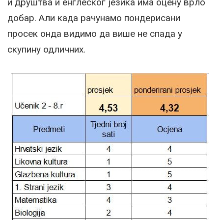
и друштва и енглеског језика има оцену врло
добар. Али када рачунамо пондерисани
просек онда видимо да више не спада у
скупину одличних.