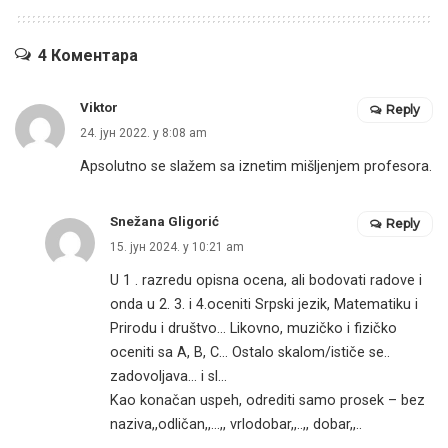
4 Коментара
Viktor
Reply
24. јун 2022. у 8:08 am
Apsolutno se slažem sa iznetim mišljenjem profesora.
Snežana Gligorić
Reply
15. јун 2024. у 10:21 am
U 1 . razredu opisna ocena, ali bodovati radove i
onda u 2. 3. i 4.oceniti Srpski jezik, Matematiku i
Prirodu i društvo… Likovno, muzičko i fizičko
oceniti sa A, B, C… Ostalo skalom/ističe se..
zadovoljava… i sl…
Kao konačan uspeh, odrediti samo prosek – bez
naziva,,odličan,,…,, vrlodobar,,..,, dobar,,..