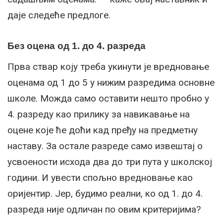
даје следеће предлоге.
Без оцена од 1. до 4. разреда
Прва ствар коју треба укинути је вредновање
оценама од 1 до 5 у нижим разредима основне
школе. Можда само оставити нешто пробно у
4. разреду као прилику за навикавање на
оцене које ће доћи кад пређу на предметну
наставу. За остале разреде само извештај о
усвоености исхода два до три пута у школској
години. И увести спољно вредновање као
оријентир. Јер, будимо реални, ко од 1. до 4.
разреда није одличан по овим критеријима?