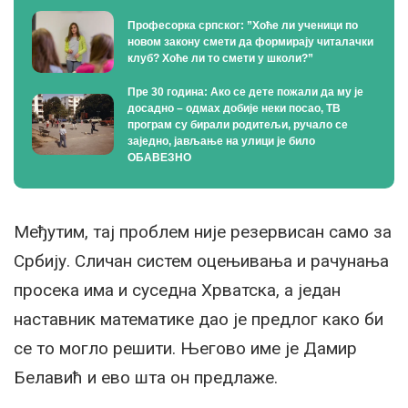
Професорка српског: ”Хоће ли ученици по
новом закону смети да формирају читалачки
клуб? Хоће ли то смети у школи?”
Пре 30 година: Ако се дете пожали да му је
досадно – одмах добије неки посао, ТВ
програм су бирали родитељи, ручало се
заједно, јављање на улици је било
ОБАВЕЗНО
Међутим, тај проблем није резервисан само за
Србију. Сличан систем оцењивања и рачунања
просека има и суседна Хрватска, а један
наставник математике дао је предлог како би
се то могло решити. Његово име је Дамир
Белавић и ево шта он предлаже.