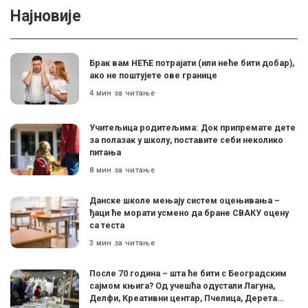
Најновије
Брак вам НЕЋЕ потрајати (или неће бити добар),
ако не поштујете ове границе
4 мин за читање
Учитељица родитељима: Док припремате дете
за полазак у школу, поставите себи неколико
питања
8 мин за читање
Данске школе мењају систем оцењивања –
ђаци ће морати усмено да бране СВАКУ оцену
са теста
3 мин за читање
После 70 година – шта ће бити с Београдским
сајмом књига? Од учешћа одустали Лагуна,
Делфи, Креативни центар, Пчелица, Дерета…