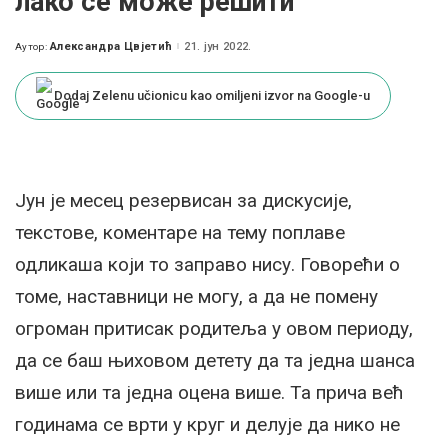
лако се може решити
Александра Цвјетић
21. јун 2022.
Аутор:
Posted
by
Dodaj Zelenu učionicu kao omiljeni izvor na Google-u
Јун је месец резервисан за дискусије,
текстове, коментаре на тему поплаве
одликаша који то заправо нису. Говорећи о
томе, наставници не могу, а да не помену
огроман притисак родитеља у овом периоду,
да се баш њиховом детету да та једна шанса
више или та једна оцена више. Та прича већ
годинама се врти у круг и делује да нико не