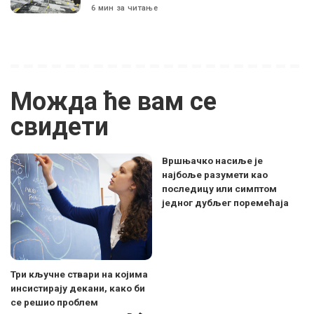
6 мин за читање
Можда ће вам се
свидети
Вршњачко насиље је
најбоље разумети као
последицу или симптом
једног дубљег поремећаја
Три кључне ствари на којима
инсистирају декани, како би
се решио проблем