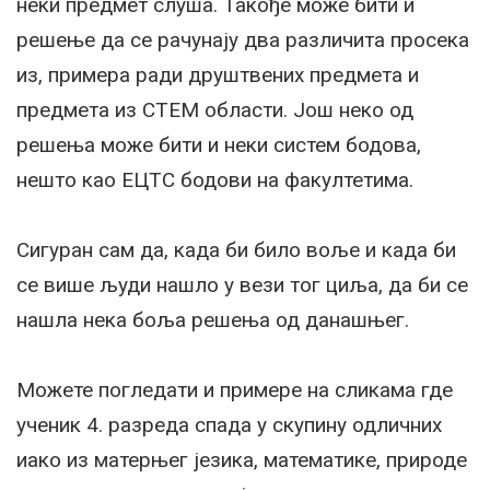
неки предмет слуша. Такође може бити и
решење да се рачунају два различита просека
из, примера ради друштвених предмета и
предмета из СТЕМ области. Још неко од
решења може бити и неки систем бодова,
нешто као ЕЦТС бодови на факултетима.
Сигуран сам да, када би било воље и када би
се више људи нашло у вези тог циља, да би се
нашла нека боља решења од данашњег.
Можете погледати и примере на сликама где
ученик 4. разреда спада у скупину одличних
иако из матерњег језика, математике, природе