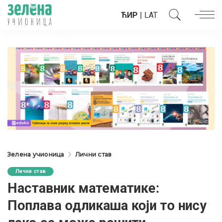
ЋИР
|
LAT
Зелена учионица
Лични став
Лични став
Наставник математике:
Поплава одликаша који то нису