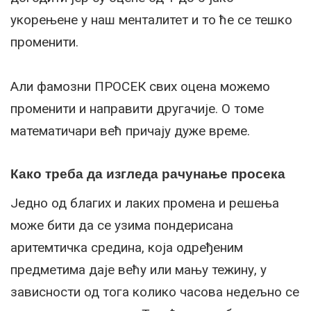
укорењене у наш менталитет и то ће се тешко
променити.
Али фамозни ПРОСЕК свих оцена можемо
променити и направити другачије. О томе
математичари већ причају дуже време.
Како треба да изгледа рачунање просека
Једно од благих и лаких промена и решења
може бити да се узима пондерисана
аритемтичка средина, која одређеним
предметима даје већу или мању тежину, у
зависности од тога колико часова недељно се