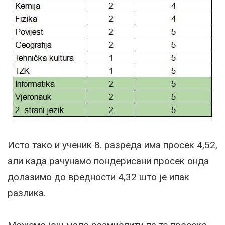
Исто тако и ученик 8. разреда има просек 4,52,
али када рачунамо пондерисани просек онда
долазимо до вредности 4,32 што је ипак
разлика.