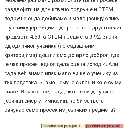
Можемо још мало размислити па те просеке
раздвојити на друштвено подручје и СТЕМ
подручје онда добивамо и мало јаснију слику
о ученику јер видимо да је просек друштвених
предмета 4.63, а СТЕМ предмета 3.92. Значи
од одличног ученика (по садашњим
критеријима) дошли смо до врло доброг, где
је чак просек једног дела оцена испод 4. Али
сада већ знамо ипак мало више о ученику из
тих података. Знамо чему је склон и које су му
снаге. И зашто се, онда, ако реши да упише
језички смер у гимназији, не би за њега
рачунао само просек из језичких предмета?