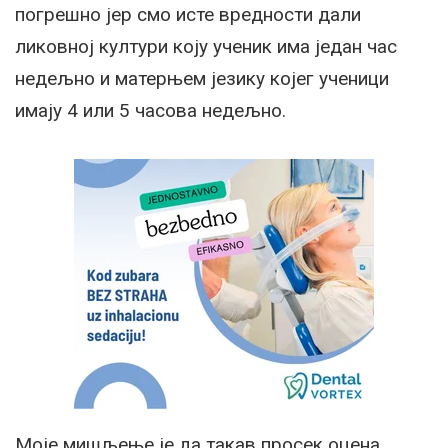
погрешно јер смо исте вредности дали
ликовној култури коју ученик има један час
недељно и матерњем језику којег ученици
имају 4 или 5 часова недељно.
Моје мишљење је да такав просек оцена