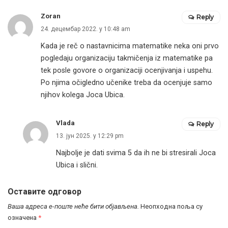
Zoran
Reply
24. децембар 2022. у 10:48 am
Kada je reč o nastavnicima matematike neka oni prvo
pogledaju organizaciju takmičenja iz matematike pa
tek posle govore o organizaciji ocenjivanja i uspehu.
Po njima očigledno učenike treba da ocenjuje samo
njihov kolega Joca Ubica.
Vlada
Reply
13. јун 2025. у 12:29 pm
Najbolje je dati svima 5 da ih ne bi stresirali Joca
Ubica i slični.
Оставите одговор
Ваша адреса е-поште неће бити објављена.
Неопходна поља су
означена
*