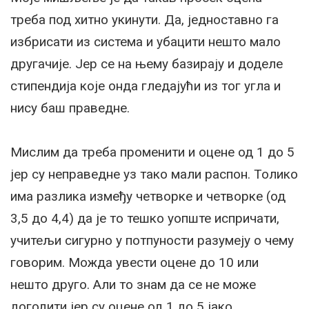
треба под хитно укинути. Да, једноставно га
избрисати из система и убацити нешто мало
другачије. Јер се на њему базирају и доделе
стипендија које онда гледајући из тог угла и
нису баш праведне.
Мислим да треба променити и оцене од 1 до 5
јер су неправедне уз тако мали распон. Толико
има разлика између четворке и четворке (од
3,5 до 4,4) да је то тешко уопште испричати,
учитељи сигурно у потпуности разумеју о чему
говорим. Можда увести оцене до 10 или
нешто друго. Али то знам да се не може
догодити јер су оцене од 1 до 5 јако