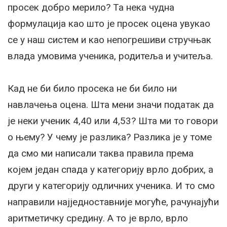
просек добро мерило? Та нека чудна
формулација као што је просек оцена увукао
се у наш систем и као непогрешиви стручњак
влада умовима ученика, родитеља и учитеља.
Кад не би било просека не би било ни
навлачења оцена. Шта мени значи податак да
је неки ученик 4,40 или 4,53? Шта ми то говори
о њему? У чему је разлика? Разлика је у томе
да смо ми написали таква правила према
којем један спада у категорију врло добрих, а
други у категорију одличних ученика. И то смо
направили најједноставније могуће, рачунајући
аритметичку средину. А то је врло, врло