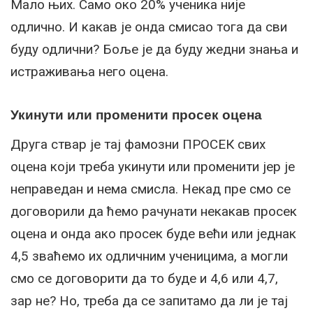
Мало њих. Само око 20% ученика није
одлично. И какав је онда смисао тога да сви
буду одлични? Боље је да буду жедни знања и
истраживања него оцена.
Укинути или променити просек оцена
Друга ствар је тај фамозни ПРОСЕК свих
оцена који треба укинути или променити јер је
неправедан и нема смисла. Некад пре смо се
договорили да ћемо рачунати некакав просек
оцена и онда ако просек буде већи или једнак
4,5 зваћемо их одличним ученицима, а могли
смо се договорити да то буде и 4,6 или 4,7,
зар не? Но, треба да се запитамо да ли је тај