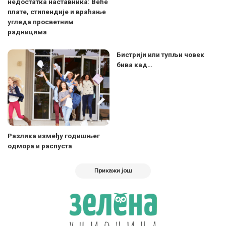
недостатка наставника: Веће
плате, стипендије и враћање
угледа просветним
радницима
Бистрији или тупљи човек
бива кад…
Разлика између годишњег
одмора и распуста
Прикажи још