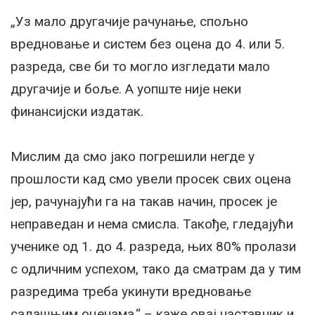
„Уз мало другачије рачунање, спољно
вредновање и систем без оцена до 4. или 5.
разреда, све би то могло изгледати мало
другачије и боље. А уопште није неки
финансијски издатак.
Мислим да смо јако погрешили негде у
прошлости кад смо увели просек свих оцена
јер, рачунајући га на такав начин, просек је
неправедан и нема смисла. Такође, гледајући
ученике од 1. до 4. разреда, њих 80% пролази
с одличним успехом, тако да сматрам да у тим
разредима треба укинути вредновање
садашњим оценама.“ – каже овај наставник и