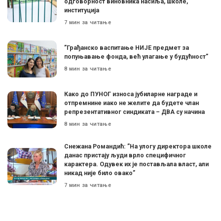
одговорност виновника насиља, школе,
институција
7 мин за читање
”Грађанско васпитање НИЈЕ предмет за
попуњавање фонда, већ улагање у будућност”
8 мин за читање
Како до ПУНОГ износа јубиларне награде и
отпремнине иако не желите да будете члан
репрезентативног синдиката – ДВА су начина
8 мин за читање
Снежана Романдић: ”На улогу директора школе
данас пристају људи врло специфичног
карактера. Одувек их је постављала власт, али
никад није било овако”
7 мин за читање