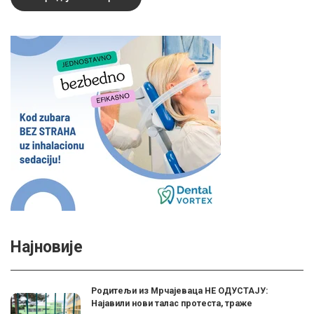
Најновије
Родитељи из Мрчајеваца НЕ ОДУСТАЈУ:
Најавили нови талас протеста, траже