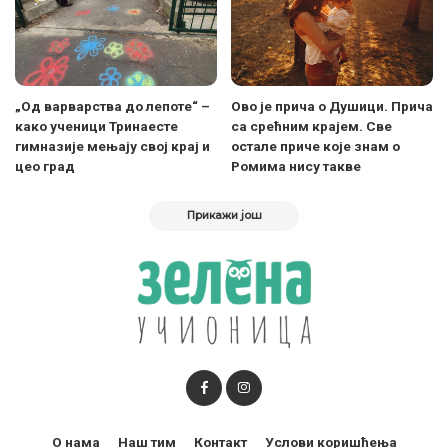
„Од варварства до лепоте“ –
Ово је прича о Душици. Прича
како ученици Тринаесте
са срећним крајем. Све
гимназије мењају свој крај и
остале приче које знам о
цео град
Ромима нису такве
Прикажи још
О нама
Наш тим
Контакт
Услови коришћења