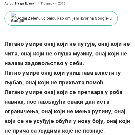
Нада Шакић
11. април 2016.
Аутор:
Posted
by
Dodaj Zelenu učionicu kao omiljeni izvor na Google-u
Лагано умире онај који не путује, онај који не
чита, онај који не слуша музику, онај који не
налази задовољство у себи.
Лагно умире онај који уништава властиту
љубав, онај који не прихвата помоћ.
Лагано умире онај који се претвара у роба
навика, постављајући сваки дан иста
ограничења, онај који не мења рутину, онај
који се не усуђује обући у нову боју, онај који
не прича са људима које не познаје.