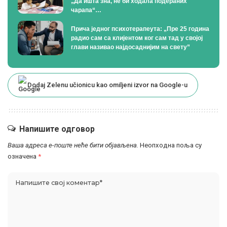
„Да ишта зна, не би ходала подераних
чарапа“…
Прича једног психотерапеута: „Пре 25 година
радио сам са клијентом ког сам тад у својој
глави називао најдосаднијим на свету”
Dodaj Zelenu učionicu kao omiljeni izvor na Google-u
Напишите одговор
Ваша адреса е-поште неће бити објављена.
Неопходна поља су
означена
*