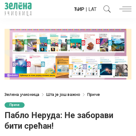
ЋИР
|
LAT
Зелена учионица
Шта је још важно
Приче
Приче
Пабло Неруда: Не заборави
бити срећан!