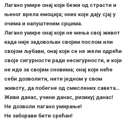
Лагано умире онај који бежи од страсти и
њеног врела емоција; оних које дају сјај у
очима и напуштеним срцима.
Лагано умире онај који не мења свој живот
када није задовољан својим послом или
својом љубави, онај који се не жели одрећи
своје сигурности ради несигурности, и који
не иде за својим сновима; онај који неће
себи дозволити, нити једном у свом
животу, да побегне од смислених савета…
Живи данас, учини данас, ризикуј данас!
Не дозволи лагано умирање!
Не заборави бити срећан!