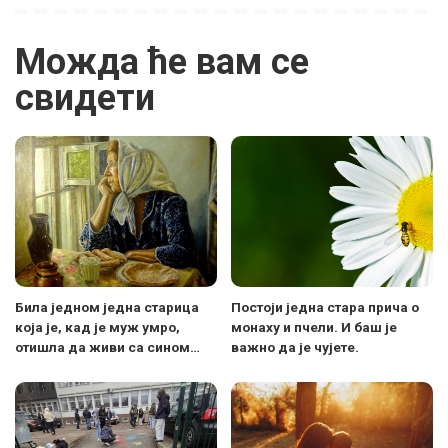
Можда ће вам се
свидети
Била једном једна старица
Постоји једна стара прича о
која је, кад је муж умро,
монаху и пчели. И баш је
отишла да живи са сином…
важно да је чујете.