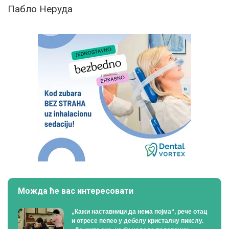
Пабло Неруда
Можда ће вас интересовати
„Кажи наставници да нема појма“, рече отац
и отресе пепео у дебелу кристалну пикслу.