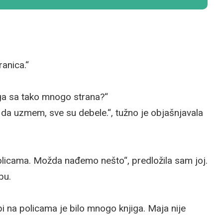
anica.“
jiga sa tako mnogo strana?“
od da uzmem, sve su debele.“, tužno je objašnjavala
cama. Možda nađemo nešto“, predložila sam joj.
bu.
 na policama je bilo mnogo knjiga. Maja nije