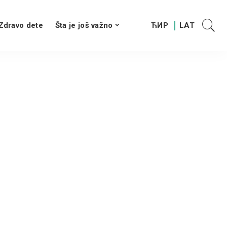
Zdravo dete
Šta je još važno