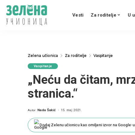
Vesti
Za roditelje
U u
Zelena učionica
Za roditelje
Vaspitanje
Vaspitanje
„Neću da čitam, mrz
stranica.“
Nada Šakić
15. maj 2021.
Autor:
Posted
by
Dodaj Zelenu učionicu kao omiljeni izvor na Google-u