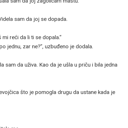
kušala sam da joj zagolicam maštu.
. Videla sam da joj se dopada.
mi reći da li ti se dopala.“
 po jednu, zar ne?“, uzbuđeno je dodala.
a sam da uživa. Kao da je ušla u priču i bila jedna
evojčica što je pomogla drugu da ustane kada je