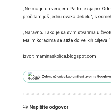
„Ne mogu da verujem. Pa to je sjajno. Odmah
pročitam još jednu ovako debelu“, s osme
„Naravno. Tako je sa svim stvarima u životu
Malim koracima se stiže do velikih ciljeva!“
Izvor: maminaskolica.blogspot.com
Dodaj Zelenu učionicu kao omiljeni izvor na Google-u
Napišite odgovor