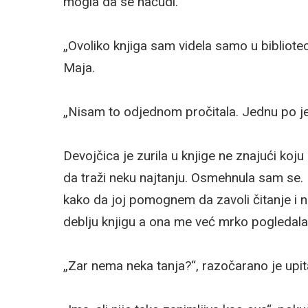
mogla da se načudi.
„Ovoliko knjiga sam videla samo u bibliotec
Maja.
„Nisam to odjednom pročitala. Jednu po je
Devojčica je zurila u knjige ne znajući koj
da traži neku najtanju. Osmehnula sam se. 
kako da joj pomognem da zavoli čitanje i n
deblju knjigu a ona me već mrko pogledala
„Zar nema neka tanja?“, razočarano je upit