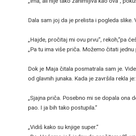
„Ima, ali nije tako zanimljiva kao ova“, po
Dala sam joj da je prelista i pogleda slike
„Hajde, pročitaj mi ovu prvu“, rekoh,“pa ćeš 
„Pa tu ima više priča. Možemo čitati jednu
Dok je Maja čitala posmatrala sam je. Videl
od glavnih junaka. Kada je završila rekla je:
„Sjajna priča. Posebno mi se dopala ona d
pao. I ja bih tako postupila.“
„Vidiš kako su knjige super.“