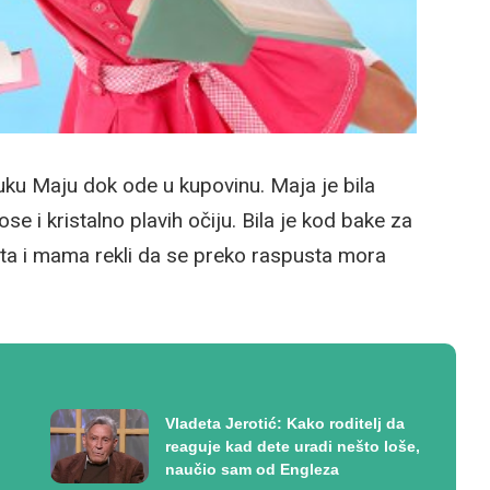
ku Maju dok ode u kupovinu. Maja je bila
e i kristalno plavih očiju. Bila je kod bake za
tata i mama rekli da se preko raspusta mora
Vladeta Jerotić: Kako roditelj da
reaguje kad dete uradi nešto loše,
naučio sam od Engleza