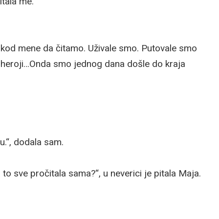
tala me.
a kod mene da čitamo. Uživale smo. Putovale smo
le heroji…Onda smo jednog dana došle do kraja
gu.“, dodala sam.
 to sve pročitala sama?“, u neverici je pitala Maja.