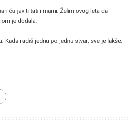
 ću javiti tati i mami. Želim ovog leta da
hom je dodala.
. Kada radiš jednu po jednu stvar, sve je lakše.