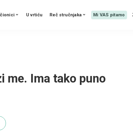
čionici
U vrtiću
Reč stručnjaka
Mi VAS pitamo
i me. Ima tako puno