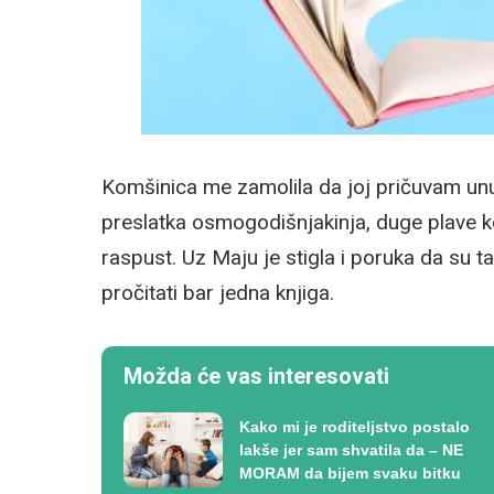
Komšinica me zamolila da joj pričuvam unu
preslatka osmogodišnjakinja, duge plave kos
raspust. Uz Maju je stigla i poruka da su 
pročitati bar jedna knjiga.
Možda će vas interesovati
Kako mi je roditeljstvo postalo
lakše jer sam shvatila da – NE
MORAM da bijem svaku bitku