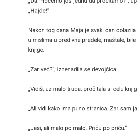
„Da. Hoćemo još jednu da pročitamo?“, upi
„Hajde!“
Nakon tog dana Maja je svaki dan dolazil
u mislima u predivne predele, maštale, bi
knjige.
„Zar već?“, iznenadila se devojčica.
„Vidiš, uz malo truda, pročitala si celu knji
„Ali vidi kako ima puno stranica. Zar sam ja
„Jesi, ali malo po malo. Priču po priču.“