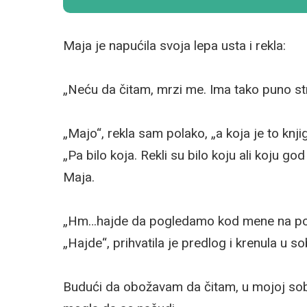
Maja je napućila svoja lepa usta i rekla:
„Neću da čitam, mrzi me. Ima tako puno str
„Majo“, rekla sam polako, „a koja je to kn
„Pa bilo koja. Rekli su bilo koju ali koju g
Maja.
„Hm…hajde da pogledamo kod mene na poli
„Hajde“, prihvatila je predlog i krenula u so
Budući da obožavam da čitam, u mojoj sobi