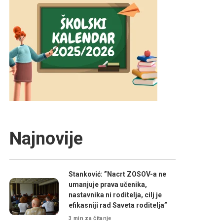
Najnovije
Stanković: ”Nacrt ZOSOV-a ne
umanjuje prava učenika,
nastavnika ni roditelja, cilj je
efikasniji rad Saveta roditelja”
3 min za čitanje