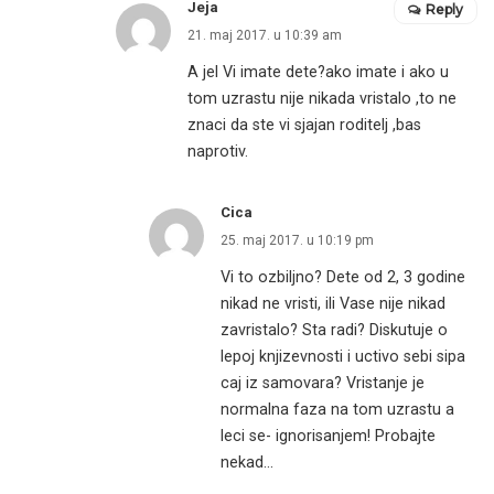
Jeja
Reply
21. maj 2017. u 10:39 am
A jel Vi imate dete?ako imate i ako u
tom uzrastu nije nikada vristalo ,to ne
znaci da ste vi sjajan roditelj ,bas
naprotiv.
Cica
25. maj 2017. u 10:19 pm
Vi to ozbiljno? Dete od 2, 3 godine
nikad ne vristi, ili Vase nije nikad
zavristalo? Sta radi? Diskutuje o
lepoj knjizevnosti i uctivo sebi sipa
caj iz samovara? Vristanje je
normalna faza na tom uzrastu a
leci se- ignorisanjem! Probajte
nekad…