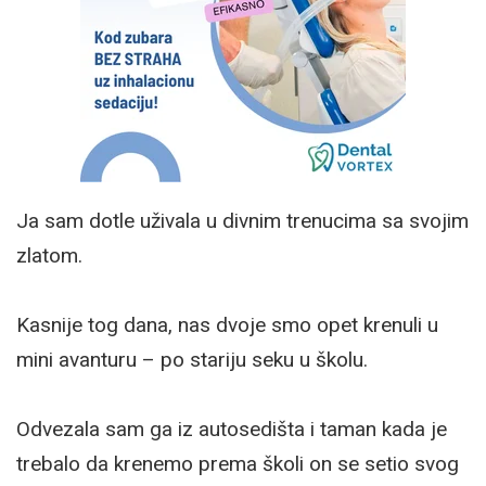
Ja sam dotle uživala u divnim trenucima sa svojim
zlatom.
Kasnije tog dana, nas dvoje smo opet krenuli u
mini avanturu – po stariju seku u školu.
Odvezala sam ga iz autosedišta i taman kada je
trebalo da krenemo prema školi on se setio svog