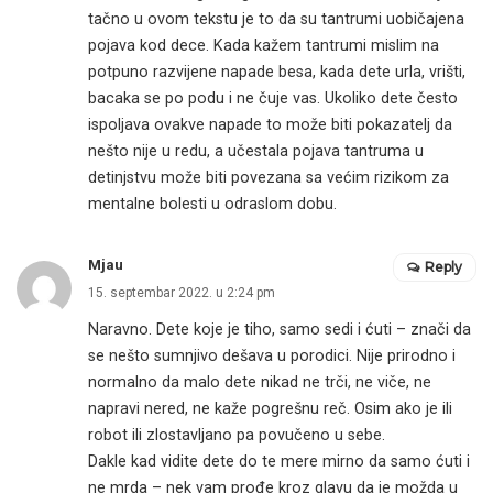
tačno u ovom tekstu je to da su tantrumi uobičajena
pojava kod dece. Kada kažem tantrumi mislim na
potpuno razvijene napade besa, kada dete urla, vrišti,
bacaka se po podu i ne čuje vas. Ukoliko dete često
ispoljava ovakve napade to može biti pokazatelj da
nešto nije u redu, a učestala pojava tantruma u
detinjstvu može biti povezana sa većim rizikom za
mentalne bolesti u odraslom dobu.
Mjau
Reply
15. septembar 2022. u 2:24 pm
Naravno. Dete koje je tiho, samo sedi i ćuti – znači da
se nešto sumnjivo dešava u porodici. Nije prirodno i
normalno da malo dete nikad ne trči, ne viče, ne
napravi nered, ne kaže pogrešnu reč. Osim ako je ili
robot ili zlostavljano pa povučeno u sebe.
Dakle kad vidite dete do te mere mirno da samo ćuti i
ne mrda – nek vam prođe kroz glavu da je možda u