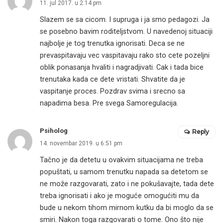
11. jul 2017. u 2:14 pm
Slazem se sa cicom. I supruga i ja smo pedagozi. Ja
se posebno bavim roditeljstvom. U navedenoj situaciji
najbolje je tog trenutka ignorisati. Deca se ne
prevaspitavaju vec vaspitavaju rako sto cete pozeljni
oblik ponasanja hvaliti i nagradjivati. Cak i tada bice
trenutaka kada ce dete vristati. Shvatite da je
vaspitanje proces. Pozdrav svima i srecno sa
napadima besa. Pre svega Samoregulacija.
Psiholog
Reply
14. novembar 2019. u 6:51 pm
Tačno je da detetu u ovakvim situacijama ne treba
popuštati, u samom trenutku napada sa detetom se
ne može razgovarati, zato i ne pokušavajte, tada dete
treba ignorisati i ako je moguće omogućiti mu da
bude u nekom tihom mirnom kutku da bi moglo da se
smiri. Nakon toga razgovarati o tome. Ono što nije