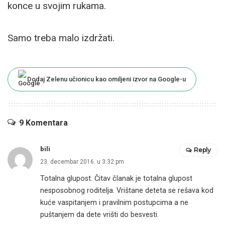
konce u svojim rukama.
Samo treba malo izdržati.
Dodaj Zelenu učionicu kao omiljeni izvor na Google-u
9 Komentara
bili
Reply
23. decembar 2016. u 3:32 pm
Totalna glupost. Čitav članak je totalna glupost
nesposobnog roditelja. Vrištane deteta se rešava kod
kuće vaspitanjem i pravilnim postupcima a ne
puštanjem da dete vrišti do besvesti.