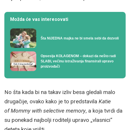
Možda će vas interesovati
Šta NIJEDNA majka ne bi smela sebi da dozvoli
Opsesija KOLAGENOM – dokazi da nešto radi
SLABI, većinu istraživanja finansirali upravo
proizvođači
No šta kada bi na takav izliv besa gledali malo
drugačije, ovako kako je to predstavila
Katie
of Mommy with selective memory
, a koja tvrdi da
su ponekad najbolji roditelji upravo „vlasnici“
deteta koje vrišti.