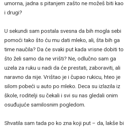
umorna, jadna s pitanjem zašto ne možeš biti kao
i drugi?
U sekundi sam postala svesna da bih mogla sebi
pomoći tako što ću mu dati mleko, ali, šta bih ga
time naučila? Da će svaki put kada vrisne dobiti to
što želi samo da ne vrišti? Ne, odlučno sam ga
uzela za ruku u nadi da će prestati, zaboraviti, ali
naravno da nije. Vrištao je i čupao rukicu, hteo je
silom pobeći u auto po mleko. Deca su izlazila iz
škole, roditelji su čekali i svi su nas gledali onim
osuđujuće samilosnim pogledom.
Shvatila sam tada po ko zna koji put – da, lakše bi