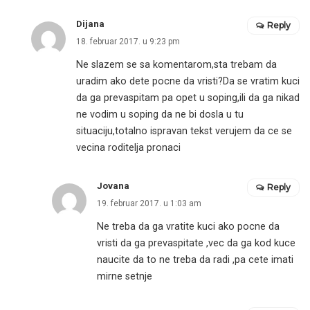
Dijana
Reply
18. februar 2017. u 9:23 pm
Ne slazem se sa komentarom,sta trebam da
uradim ako dete pocne da vristi?Da se vratim kuci
da ga prevaspitam pa opet u soping,ili da ga nikad
ne vodim u soping da ne bi dosla u tu
situaciju,totalno ispravan tekst verujem da ce se
vecina roditelja pronaci
Jovana
Reply
19. februar 2017. u 1:03 am
Ne treba da ga vratite kuci ako pocne da
vristi da ga prevaspitate ,vec da ga kod kuce
naucite da to ne treba da radi ,pa cete imati
mirne setnje