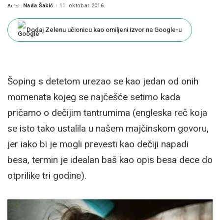
Nada Šakić
11. oktobar 2016.
Autor:
Posted
by
Dodaj Zelenu učionicu kao omiljeni izvor na Google-u
Šoping s detetom urezao se kao jedan od onih
momenata kojeg se najčešće setimo kada
pričamo o dečijim tantrumima (engleska reč koja
se isto tako ustalila u našem majčinskom govoru,
jer iako bi je mogli prevesti kao dečiji napadi
besa, termin je idealan baš kao opis besa dece do
otprilike tri godine).