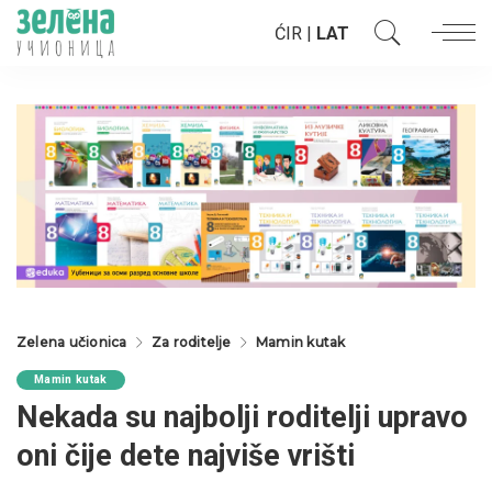
ĆIR
|
LAT
Zelena učionica
Za roditelje
Mamin kutak
Mamin kutak
Nekada su najbolji roditelji upravo
oni čije dete najviše vrišti