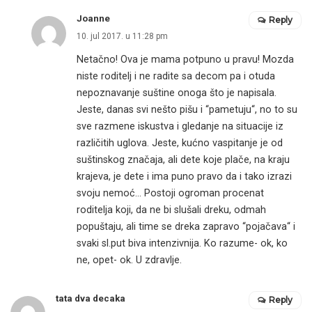
Joanne
Reply
10. jul 2017. u 11:28 pm
Netačno! Ova je mama potpuno u pravu! Mozda
niste roditelj i ne radite sa decom pa i otuda
nepoznavanje suštine onoga što je napisala.
Jeste, danas svi nešto pišu i “pametuju“, no to su
sve razmene iskustva i gledanje na situacije iz
različitih uglova. Jeste, kućno vaspitanje je od
suštinskog značaja, ali dete koje plače, na kraju
krajeva, je dete i ima puno pravo da i tako izrazi
svoju nemoć… Postoji ogroman procenat
roditelja koji, da ne bi slušali dreku, odmah
popuštaju, ali time se dreka zapravo “pojačava“ i
svaki sl.put biva intenzivnija. Ko razume- ok, ko
ne, opet- ok. U zdravlje.
tata dva decaka
Reply