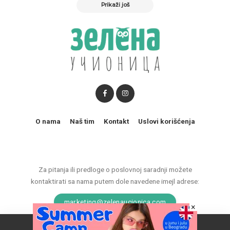
Prikaži još
O nama
Naš tim
Kontakt
Uslovi korišćenja
Za pitanja ili predloge o poslovnoj saradnji možete
kontaktirati sa nama putem dole navedene imejl adrese:
marketing@zelenaucionica.com
×
Naš vebsajt koristi kolačiće da poboljša vaše iskustvo.