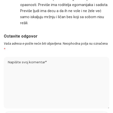
opasnosti. Previše ima roditelja egomanijaka i sadista.
Previše ljudi ima decu a da ih ne vole i ne žele već
samo iskaljuju mržnju i ličan bes koji sa sobom nisu
rešili.
Ostavite odgovor
Vaša adresa e-pošte neće biti objavljena.
Neophodna polja su označena
*