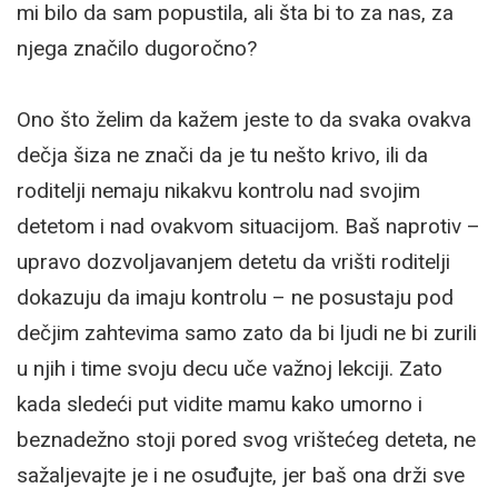
mi bilo da sam popustila, ali šta bi to za nas, za
njega značilo dugoročno?
Ono što želim da kažem jeste to da svaka ovakva
dečja šiza ne znači da je tu nešto krivo, ili da
roditelji nemaju nikakvu kontrolu nad svojim
detetom i nad ovakvom situacijom. Baš naprotiv –
upravo dozvoljavanjem detetu da vrišti roditelji
dokazuju da imaju kontrolu – ne posustaju pod
dečjim zahtevima samo zato da bi ljudi ne bi zurili
u njih i time svoju decu uče važnoj lekciji. Zato
kada sledeći put vidite mamu kako umorno i
beznadežno stoji pored svog vrištećeg deteta, ne
sažaljevajte je i ne osuđujte, jer baš ona drži sve