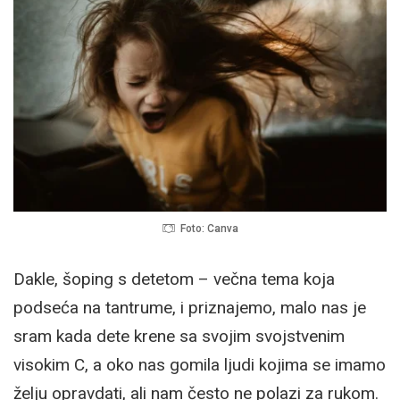
Foto: Canva
Dakle, šoping s detetom – večna tema koja
podseća na tantrume, i priznajemo, malo nas je
sram kada dete krene sa svojim svojstvenim
visokim C, a oko nas gomila ljudi kojima se imamo
želju opravdati, ali nam često ne polazi za rukom.