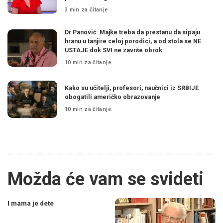
3 min za čitanje
Dr Panović: Majke treba da prestanu da sipaju
hranu u tanjire celoj porodici, a od stola se NE
USTAJE dok SVI ne završe obrok
10 min za čitanje
Kako su učitelji, profesori, naučnici iz SRBIJE
obogatili američko obrazovanje
10 min za čitanje
Možda će vam se svideti
I mama je dete