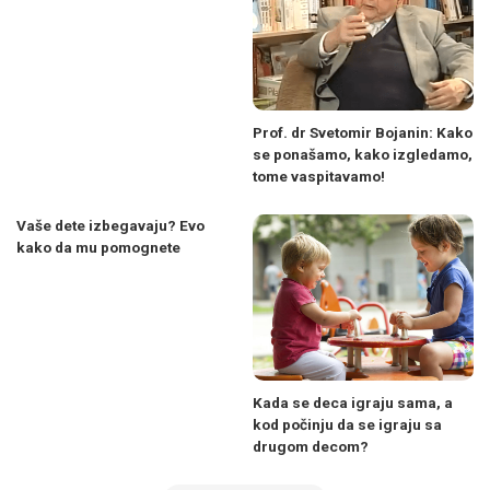
Prof. dr Svetomir Bojanin: Kako
se ponašamo, kako izgledamo,
tome vaspitavamo!
Vaše dete izbegavaju? Evo
kako da mu pomognete
Kada se deca igraju sama, a
kod počinju da se igraju sa
drugom decom?