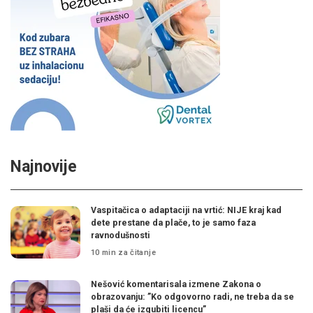
Najnovije
Vaspitačica o adaptaciji na vrtić: NIJE kraj kad
dete prestane da plače, to je samo faza
ravnodušnosti
10 min za čitanje
Nešović komentarisala izmene Zakona o
obrazovanju: ”Ko odgovorno radi, ne treba da se
plaši da će izgubiti licencu”