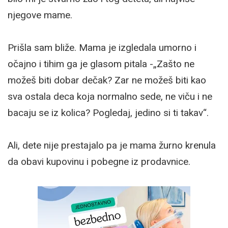
njegove mame.
Prišla sam bliže. Mama je izgledala umorno i
očajno i tihim ga je glasom pitala -„Zašto ne
možeš biti dobar dečak? Zar ne možeš biti kao
sva ostala deca koja normalno sede, ne viču i ne
bacaju se iz kolica? Pogledaj, jedino si ti takav“.
Ali, dete nije prestajalo pa je mama žurno krenula
da obavi kupovinu i pobegne iz prodavnice.