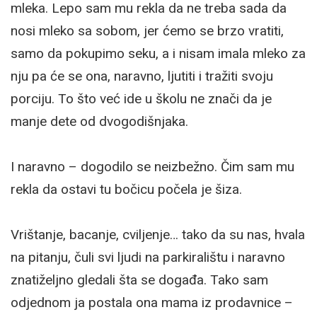
mleka. Lepo sam mu rekla da ne treba sada da
nosi mleko sa sobom, jer ćemo se brzo vratiti,
samo da pokupimo seku, a i nisam imala mleko za
nju pa će se ona, naravno, ljutiti i tražiti svoju
porciju. To što već ide u školu ne znači da je
manje dete od dvogodišnjaka.
I naravno – dogodilo se neizbežno. Čim sam mu
rekla da ostavi tu bočicu počela je šiza.
Vrištanje, bacanje, cviljenje… tako da su nas, hvala
na pitanju, čuli svi ljudi na parkiralištu i naravno
znatiželjno gledali šta se događa. Tako sam
odjednom ja postala ona mama iz prodavnice –