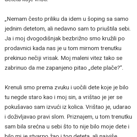
„Nemam često priliku da idem u šoping sa samo
jednim detetom, ali nedavno sam to priuštila sebi.
Ja i moj dvogodišnjak bezbrižno smo kružili po
prodavnici kada nas je u tom mirnom trenutku
prekinuo nečiji vrisak. Moj maleni vitez tako se
zabrinuo da me zapanjeno pitao „dete plače?“.
Krenuli smo prema zvuku i uočili dete koje je bilo
tu negde staro kao i moj sin, a vrištao je jer se
pokušavao sam izvući iz kolica. Vrištao je, udarao
i doživljavao pravi slom. Priznajem, u tom trenutku
sam bila srećna u sebi što to nije bilo moje dete i
bilo mi je stvarno žao i tog deteta, ali najviše