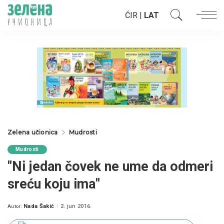
ĆIR
|
LAT
Zelena učionica
Mudrosti
Mudrosti
"Ni jedan čovek ne ume da odmeri
sreću koju ima"
Nada Šakić
2. jun 2016.
Autor:
Posted
by