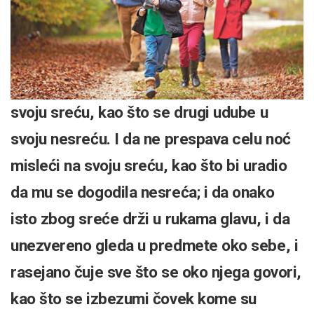
svoju sreću, kao što se drugi udube u
svoju nesreću. I da ne prespava celu noć
misleći na svoju sreću, kao što bi uradio
da mu se dogodila nesreća; i da onako
isto zbog sreće drži u rukama glavu, i da
unezvereno gleda u predmete oko sebe, i
rasejano čuje sve što se oko njega govori,
kao što se izbezumi čovek kome su