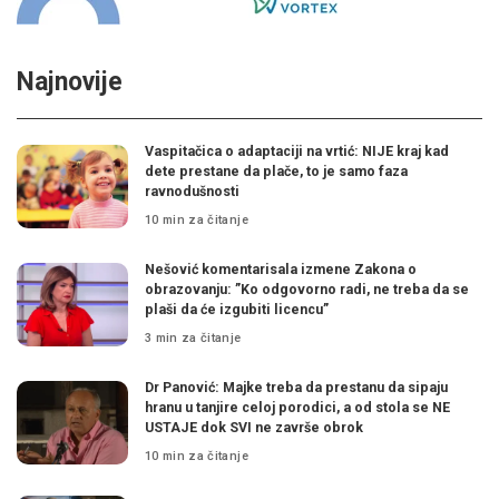
Najnovije
Vaspitačica o adaptaciji na vrtić: NIJE kraj kad
dete prestane da plače, to je samo faza
ravnodušnosti
10 min za čitanje
Nešović komentarisala izmene Zakona o
obrazovanju: ”Ko odgovorno radi, ne treba da se
plaši da će izgubiti licencu”
3 min za čitanje
Dr Panović: Majke treba da prestanu da sipaju
hranu u tanjire celoj porodici, a od stola se NE
USTAJE dok SVI ne završe obrok
10 min za čitanje