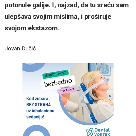
potonule galije. I, najzad, da tu sreću sam
ulepšava svojim mislima, i proširuje
svojom ekstazom.
Jovan Dučić