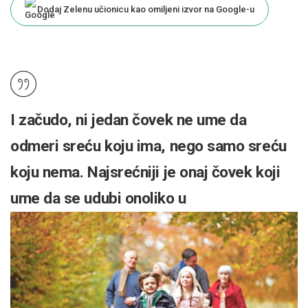
Dodaj Zelenu učionicu kao omiljeni izvor na Google-u
I začudo, ni jedan čovek ne ume da
odmeri sreću koju ima, nego samo sreću
koju nema. Najsrećniji je onaj čovek koji
ume da se udubi onoliko u