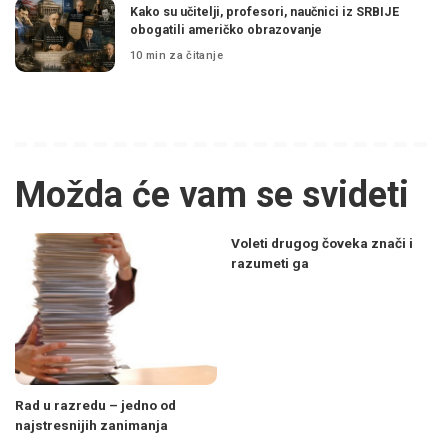
Kako su učitelji, profesori, naučnici iz SRBIJE
obogatili američko obrazovanje
10 min za čitanje
Možda će vam se svideti
Voleti drugog čoveka znači i
razumeti ga
Rad u razredu – jedno od
najstresnijih zanimanja