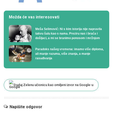
Možda će vas interesovati
Meša Selimović: Ni s kim istorija nije napravila
takvu šalu kao s nama. Preziru nas i braća i
došljaci, a mi se branimo ponosom i mržnjom
Paradoks našeg vremena: imamo više diploma,
ali manje razuma, više znanja, a manje
rasuđivanja
Dodaj Zelenu učionicu kao omiljeni izvor na Google-u
Napišite odgovor