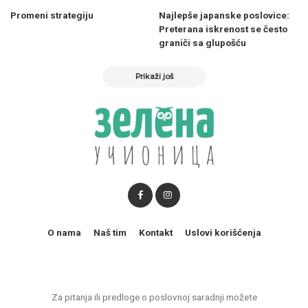
Promeni strategiju
Najlepše japanske poslovice:
Preterana iskrenost se često
graniči sa glupošću
Prikaži još
O nama
Naš tim
Kontakt
Uslovi korišćenja
Za pitanja ili predloge o poslovnoj saradnji možete