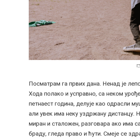
Посматрам га првих дана. Ненад је лепо 
Хода полако и усправно, са неком урођ
петнаест година, делује као одрасли м
али увек има неку уздржану дистанцу. Не
миран и сталожен, разговара ако има са
браду, гледа право и ћути. Смеје се зд