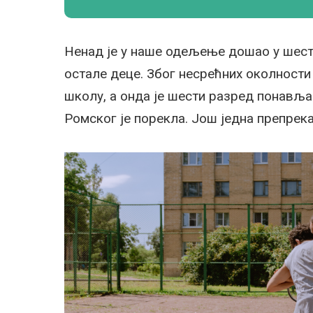
Ненад је у наше одељење дошао у шесто
остале деце. Због несрећних околности 
школу, а онда је шести разред понавља
Ромског је порекла. Још једна препрек