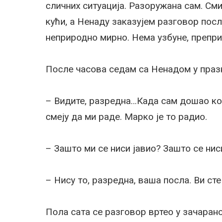
сличних ситуација. Разоружана сам. С
кући, а Ненаду заказујем разговор пос
неприродно мирно. Нема узбуне, препри
После часова седам са Ненадом у празн
– Видите, разредна…Када сам дошао ко
смеју да ми раде. Марко је то радио.
– Зашто ми се ниси јавио? Зашто се ни
– Нису то, разредна, ваша посла. Ви сте
Пола сата се разговор вртео у зачарано