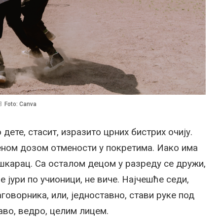
Foto: Canva
дете, стасит, изразито црних бистрих очију.
еном дозом отмености у покретима. Иако има
ушкарац. Са осталом децом у разреду се дружи,
 јури по учионици, не виче. Најчешће седи,
говорника, или, једноставно, стави руке под
раво, ведро, целим лицем.