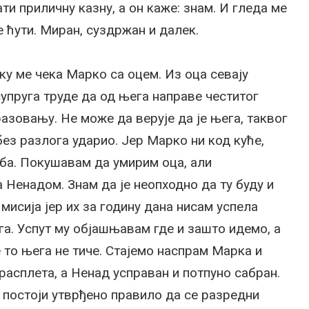
ти приличну казну, а он каже: знам. И гледа ме
е ћути. Миран, суздржан и далек.
ику ме чека Марко са оцем. Из оца севају
супруга труде да од њега направе честитог
азовању. Не може да верује да је њега, таквог
 без разлога ударио. Јер Марко ни код куће,
коба. Покушавам да умирим оца, али
 Ненадом. Знам да је неопходно да ту буду и
мисија јер их за годину дана нисам успела
а. Успут му објашњавам где и зашто идемо, а
е то њега не тиче. Стајемо наспрам Марка и
расплета, а Ненад усправан и потпуно сабран.
о постоји утврђено правило да се разредни