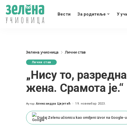
Вести
За родитеље
У уч
Зелена учионица
Лични став
Лични став
„Нису то, разредна
жена. Срамота је.“
Александра Цвјетић
19. новембар 2023.
Аутор:
Posted
by
Dodaj Zelenu učionicu kao omiljeni izvor na Google-u