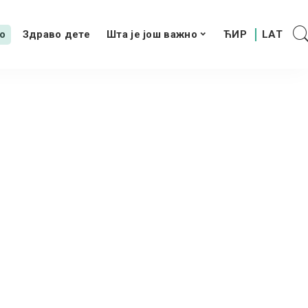
о
Здраво дете
Шта је још важно