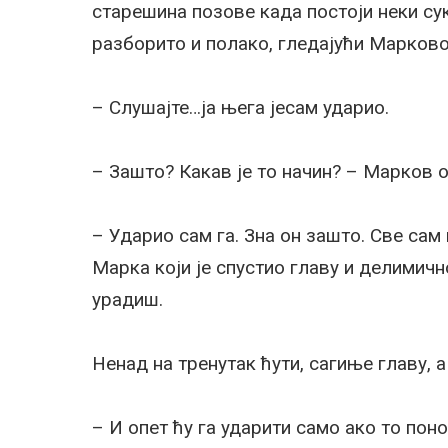
старешина позове када постоји неки су
разборито и полако, гледајући Марковог
– Слушајте…ја њега јесам ударио.
– Зашто? Какав је то начин? – Марков
– Ударио сам га. Зна он зашто. Све сам
Марка који је спустио главу и делимичн
урадиш.
Ненад на тренутак ћути, сагиње главу, 
– И опет ћу га ударити само ако то поно