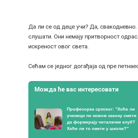
Да ли се од деце учи? Да, свакодневно
слушати. Они немају притворност одрас
искреност овог света.
Сећам се једног догађаја од пре петнае
Можда ће вас интересовати
Професорка српског: ”Хоће ли
ученици по новом закону смети
да формирају читалачки клуб?
Хоће ли то смети у школи?”