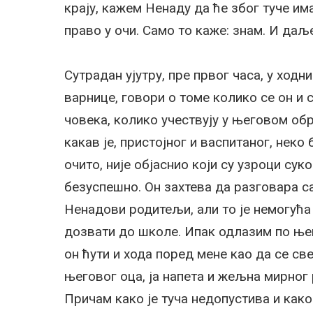
крају, кажем Ненаду да ће због туче има
право у очи. Само то каже: знам. И даљ
Сутрадан ујутру, пре првог часа, у ходн
варнице, говори о томе колико се он и 
човека, колико учествују у његовом обр
какав је, пристојног и васпитаног, неко
очито, није објаснио који су узроци су
безуспешно. Он захтева да разговара са
Ненадови родитељи, али то је немогућа 
дозвати до школе. Ипак одлазим по њег
он ћути и хода поред мене као да се св
његовог оца, ја напета и жељна мирног 
Причам како је туча недопустива и как