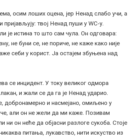
ма, осим лоших оцена, јер Ненад слабо учи, а
 пријављују: твој Ненад пуши у WC-у.
ли је истина то што сам чула. Он одговара:
зну, не буни се, не пориче, не каже како није
лаже себи у корист. Ја остајем збуњена над
ва се инцидент. У току великог одмора
лакан, и жали се да га је Ненад ударио.
е, добронамерно и насмејано, омиљено у
че, али он не жели да ми каже. Позивам
и ни он неће да објасни разлоге сукоба. Стоје
никаква питања, лукавство, нити искуство из