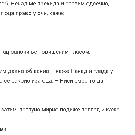
коб. Ненад ме прекида и сасвим одсечно,
 оца право у очи, каже:
 отац започиње повишеним гласом.
 им давно објаснио – каже Ненад и глада у
о се сакрио иза оца. – Ниси смео то да
а затим, потпуно мирно подиже поглед и каже:
ви.