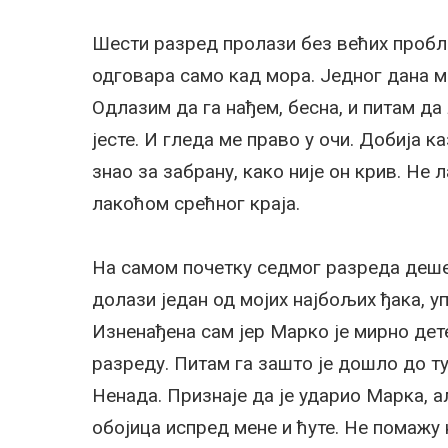
Шести разред пролази без већих пробле
одговара само кад мора. Једног дана ми
Одлазим да га нађем, бесна, и питам да 
јесте. И гледа ме право у очи. Добија ка
знао за забрану, како није он крив. Не 
лакоћом срећног краја.
На самом почетку седмог разреда деше
долази један од мојих најбољих ђака, уп
Изненађена сам јер Марко је мирно дет
разреду. Питам га зашто је дошло до ту
Ненада. Признаје да је ударио Марка, ал
обојица испред мене и ћуте. Не помажу 