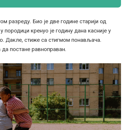
м разреду. Био је две године старији од
у породици кренуо је годину дана касније у
о. Дакле, стиже са стигмом понављача.
а да постане равноправан.