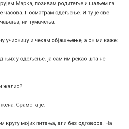
мирујем Марка, позивам родитеље и шаљем га
ле часова. Посматрам одељење. И ту је све
чавања, ни тумачења.
у учионицу и чекам објашњење, а он ми каже:
д њих у одељење, ја сам им рекао шта не
си жалио?
 жена. Срамота је.
м кругу мојих питања, али без одговора. На