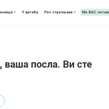
ионици
У вртићу
Реч стручњака
Ми ВАС питам
, ваша посла. Ви сте