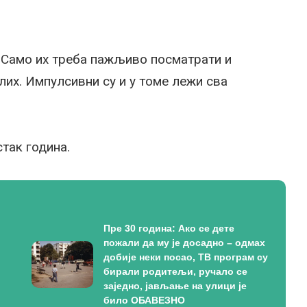
. Само их треба пажљиво посматрати и
лих. Импулсивни су и у томе лежи сва
стак година.
Пре 30 година: Ако се дете
пожали да му је досадно – одмах
добије неки посао, ТВ програм су
бирали родитељи, ручало се
заједно, јављање на улици је
било ОБАВЕЗНО