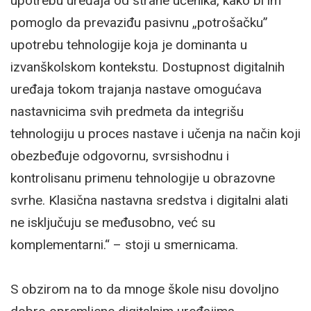
upotrebu uređaja od strane učenika, kako bi im
pomoglo da prevaziđu pasivnu „potrošačku”
upotrebu tehnologije koja je dominanta u
izvanškolskom kontekstu. Dostupnost digitalnih
uređaja tokom trajanja nastave omogućava
nastavnicima svih predmeta da integrišu
tehnologiju u proces nastave i učenja na način koji
obezbeđuje odgovornu, svrsishodnu i
kontrolisanu primenu tehnologije u obrazovne
svrhe. Klasična nastavna sredstva i digitalni alati
ne isključuju se međusobno, već su
komplementarni.“ – stoji u smernicama.
S obzirom na to da mnoge škole nisu dovoljno