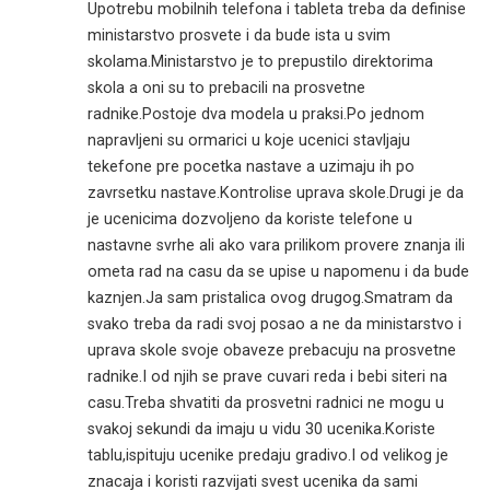
Upotrebu mobilnih telefona i tableta treba da definise
ministarstvo prosvete i da bude ista u svim
skolama.Ministarstvo je to prepustilo direktorima
skola a oni su to prebacili na prosvetne
radnike.Postoje dva modela u praksi.Po jednom
napravljeni su ormarici u koje ucenici stavljaju
tekefone pre pocetka nastave a uzimaju ih po
zavrsetku nastave.Kontrolise uprava skole.Drugi je da
je ucenicima dozvoljeno da koriste telefone u
nastavne svrhe ali ako vara prilikom provere znanja ili
ometa rad na casu da se upise u napomenu i da bude
kaznjen.Ja sam pristalica ovog drugog.Smatram da
svako treba da radi svoj posao a ne da ministarstvo i
uprava skole svoje obaveze prebacuju na prosvetne
radnike.I od njih se prave cuvari reda i bebi siteri na
casu.Treba shvatiti da prosvetni radnici ne mogu u
svakoj sekundi da imaju u vidu 30 ucenika.Koriste
tablu,ispituju ucenike predaju gradivo.I od velikog je
znacaja i koristi razvijati svest ucenika da sami