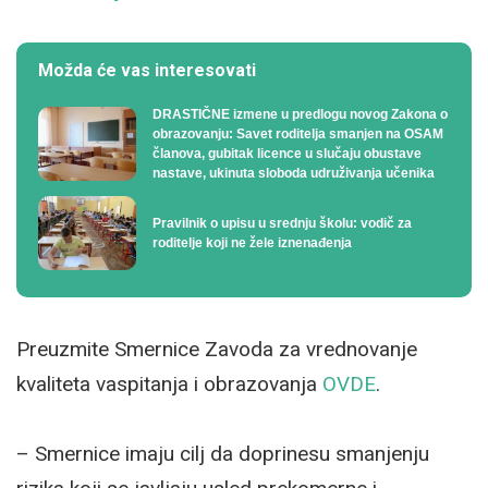
Možda će vas interesovati
DRASTIČNE izmene u predlogu novog Zakona o
obrazovanju: Savet roditelja smanjen na OSAM
članova, gubitak licence u slučaju obustave
nastave, ukinuta sloboda udruživanja učenika
Pravilnik o upisu u srednju školu: vodič za
roditelje koji ne žele iznenađenja
Preuzmite Smernice Zavoda za vrednovanje
kvaliteta vaspitanja i obrazovanja
OVDE
.
– Smernice imaju cilj da doprinesu smanjenju