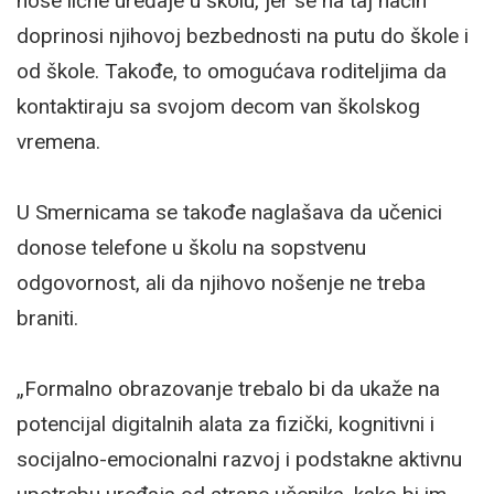
nose lične uređaje u školu, jer se na taj način
doprinosi njihovoj bezbednosti na putu do škole i
od škole. Takođe, to omogućava roditeljima da
kontaktiraju sa svojom decom van školskog
vremena.
U Smernicama se takođe naglašava da učenici
donose telefone u školu na sopstvenu
odgovornost, ali da njihovo nošenje ne treba
braniti.
„Formalno obrazovanje trebalo bi da ukaže na
potencijal digitalnih alata za fizički, kognitivni i
socijalno-emocionalni razvoj i podstakne aktivnu