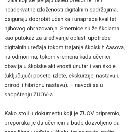
rizika koji se javljaju usled prekomerne i
neadekvatne izloženosti digitalnim sadržajima,
osiguraju dobrobit učenika i unaprede kvalitet
njihovog obrazovanja. Smernice služe školama
kao putokaz za uređivanje oblasti upotrebe
digitalnih uređaja tokom trajanja školskih časova,
na odmorima, tokom vremena kada učenici
obavljaju školske aktivnosti unutar i van škole
(uključujući posete, izlete, ekskurzije, nastavu u
prirodi i hibridnu nastavu). – navodi se u
saopštenju ZUOV-a.
Kako stoji u dokumentu koji je ZUOV pripremio,
preporuka je da učenicima bude dozvoljeno da