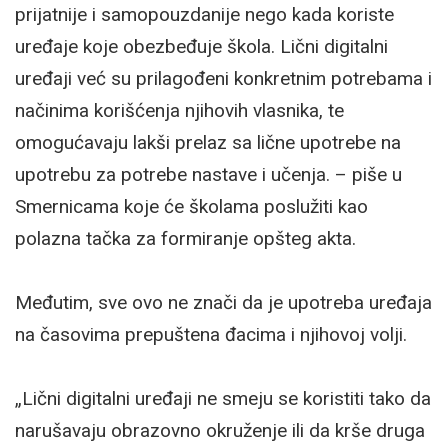
prijatnije i samopouzdanije nego kada koriste
uređaje koje obezbeđuje škola. Lični digitalni
uređaji već su prilagođeni konkretnim potrebama i
načinima korišćenja njihovih vlasnika, te
omogućavaju lakši prelaz sa lične upotrebe na
upotrebu za potrebe nastave i učenja. – piše u
Smernicama koje će školama poslužiti kao
polazna tačka za formiranje opšteg akta.
Međutim, sve ovo ne znači da je upotreba uređaja
na časovima prepuštena đacima i njihovoj volji.
„Lični digitalni uređaji ne smeju se koristiti tako da
narušavaju obrazovno okruženje ili da krše druga