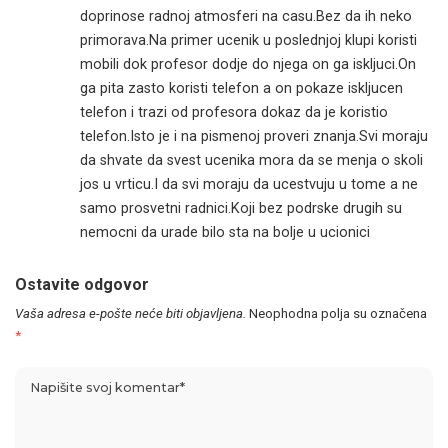
doprinose radnoj atmosferi na casu.Bez da ih neko
primorava.Na primer ucenik u poslednjoj klupi koristi
mobili dok profesor dodje do njega on ga iskljuci.On
ga pita zasto koristi telefon a on pokaze iskljucen
telefon i trazi od profesora dokaz da je koristio
telefon.Isto je i na pismenoj proveri znanja.Svi moraju
da shvate da svest ucenika mora da se menja o skoli
jos u vrticu.I da svi moraju da ucestvuju u tome a ne
samo prosvetni radnici.Koji bez podrske drugih su
nemocni da urade bilo sta na bolje u ucionici
Ostavite odgovor
Vaša adresa e-pošte neće biti objavljena.
Neophodna polja su označena
*