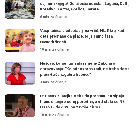
sajmom knjiga? Od učešća odustali Laguna, Delfi,
Kreativni centar, Pčelica, Dereta…
6 min za čitanje
Vaspitačica o adaptaciji na vrtić: NIJE kraj kad
dete prestane da plače, to je samo faza
ravnodušnosti
10 min za čitanje
Nešović komentarisala izmene Zakona o
obrazovanju: ”Ko odgovorno radi, ne treba da se
plaši da će izgubiti licencu”
3 min za čitanje
Dr Panović: Majke treba da prestanu da sipaju
hranu u tanjire celoj porodici, a od stola se NE
USTAJE dok SVI ne završe obrok
10 min za čitanje