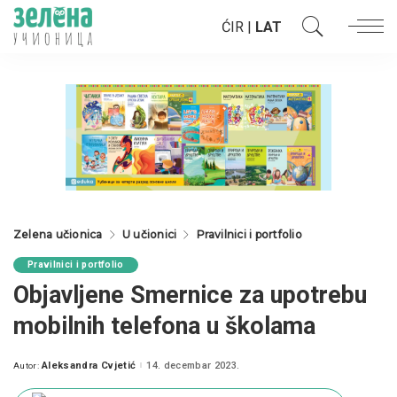
ĆIR
|
LAT
Zelena učionica
U učionici
Pravilnici i portfolio
Pravilnici i portfolio
Objavljene Smernice za upotrebu
mobilnih telefona u školama
Aleksandra Cvjetić
14. decembar 2023.
Autor:
Posted
by