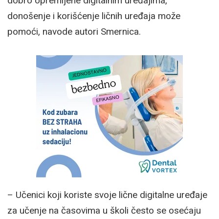
dobro opremljene digitalnim uređajima,
donošenje i korišćenje ličnih uređaja može
pomoći, navode autori Smernica.
– Učenici koji koriste svoje lične digitalne uređaje
za učenje na časovima u školi često se osećaju