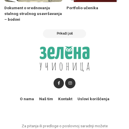
Dokument o vrednovanju
Portfolio učenika
stalnog stručnog usavršavanja
– bodovi
Prikaži još
O nama
Naš tim
Kontakt
Uslovi korišćenja
Za pitanja ili predloge o poslovnoj saradnji možete