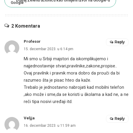
Dodaj Zelenu učionicu kao omiljeni izvor na Google-u
2 Komentara
Profesor
Reply
15. decembar 2023. u 6:14 pm
Mi smo u Srbiji majstori da iskomplikujemo i
najjednostavnije stvari,pravilnike,zakone,propise..
Ovaj pravilnik i pravnik mora dobro da prouči da bi
razumeo šta je pisac hteo da kaže.
Trebalo je jednostavno nabrojati kad mobilni telefon
,ako može i sme,da se koristi u školama a kad ne, a ne
reči tipa nosivi uređaji itd.
Veljja
Reply
16. decembar 2023. u 11:59 am